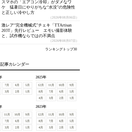
スマホの「エアコン冷却」がダメなワ
ケ 猛暑日にやりがちな“水没”の危険性
と正しい冷やし方
（2026年08月06日）
激レア“完全機械式”チェキ「TTArtisan
203T」先行レビュー エモい撮影体験
と、試作機ならではの不満点
（2026年08月07日）
ランキングトップ30
去記事カレンダー
年
2025年
7月
6月
5月
12月
11月
10月
9月
3月
2月
1月
8月
7月
6月
5月
4月
3月
2月
1月
年
2023年
11月
10月
9月
12月
11月
10月
9月
7月
6月
5月
8月
7月
6月
5月
3月
2月
1月
4月
3月
2月
1月