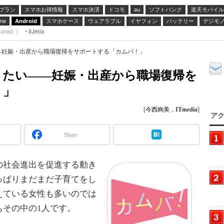
プラン
スマホお得情報
スマホ決済
ドコモ
ソフトバンク
楽天モバイル
au
スマホケース
ウェアラブル
イヤフォン
バッテリー
デジモ
ne
Android
sored ｜
IIJmio
―妊娠・出産から職場復帰をサポートする「カムバ！」
きたい――妊娠・出産から職場復帰を
！」
[
今西絢美
，
ITmedia
]
アク
Share
社会進出を促進する動き
っぱりまだまだ子育てをし
えている女性も多いのでは
もその中の1人です。