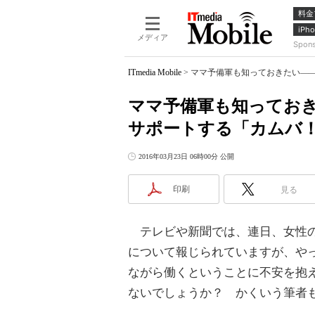
料金
iPho
メディア
Spon
ITmedia Mobile
>
ママ予備軍も知っておきたい―
ママ予備軍も知ってお
サポートする「カムバ
2016年03月23日 06時00分 公開
印刷
見る
テレビや新聞では、連日、女性の
について報じられていますが、や
ながら働くということに不安を抱
ないでしょうか？ かくいう筆者