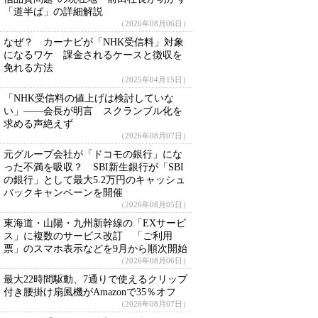
「道半ば」の詳細解説
（2026年08月06日）
なぜ？ カーナビが「NHK受信料」対象
になるワケ 課金されるケースと徴収を
免れる方法
（2025年04月15日）
「NHK受信料の値上げは検討していな
い」――会長が明言 スクランブル化を
求める声絶えず
（2026年08月07日）
元グループ会社が「ドコモの銀行」にな
った不満を吸収？ SBI新生銀行が「SBI
の銀行」として最大5.2万円のキャッシュ
バックキャンペーンを開催
（2026年08月05日）
東海道・山陽・九州新幹線の「EXサービ
ス」に複数のサービス改訂 「ご利用
票」のスマホ表示などを9月から順次開始
（2026年08月06日）
最大22時間駆動、7通りで使えるクリップ
付き腰掛け扇風機がAmazonで35％オフ
（2026年08月07日）