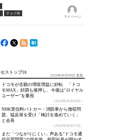
ノ
チョイ得
マイページ
セストップ10
2026年08月08日 更新
ドコモが念願の増収増益に好転 「ドコ
モMAX」好調も後押し、今後は“ロイヤル
ユーザー”を重視
（2026年08月06日）
NHK受信料パトカー・消防車から徴収問
題、猛反発を受け「検討を進めていく」
と会長
（2026年08月07日）
まだ「つながりにくい」声ある“ドコモ通
信品質問題”の現在地 前田社長が明かす