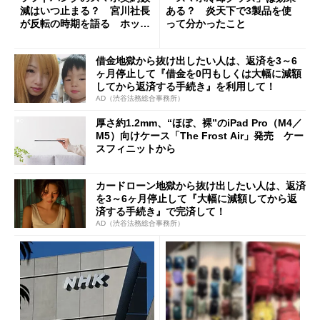
減はいつ止まる？ 宮川社長
ある？ 炎天下で3製品を使
が反転の時期を語る ホッピ
って分かったこと
ング対策は「真剣にやりすぎ
た」
借金地獄から抜け出したい人は、返済を3～6
ヶ月停止して『借金を0円もしくは大幅に減額
してから返済する手続き』を利用して！
AD（渋谷法務総合事務所）
厚さ約1.2mm、“ほぼ、裸”のiPad Pro（M4／
M5）向けケース「The Frost Air」発売 ケー
スフィニットから
カードローン地獄から抜け出したい人は、返済
を3～6ヶ月停止して『大幅に減額してから返
済する手続き』で完済して！
AD（渋谷法務総合事務所）