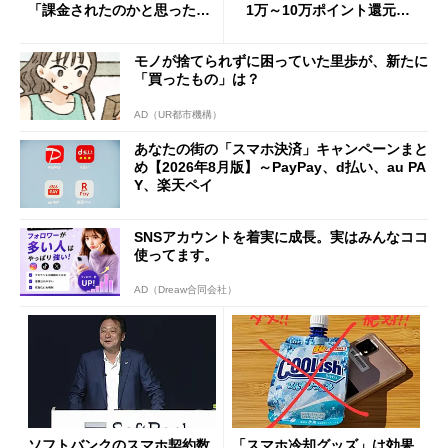
「課金されたのかと思った」
1万～10万ポイント還元の
と戸惑いも
施策がめじろ押し
モノが捨てられずに困っていた里歩が、新たに
「買ったもの」は？
AD（UR都市機構）
あなたの街の「スマホ決済」キャンペーンまと
め【2026年8月版】～PayPay、d払い、au PA
Y、楽天ペイ
SNSアカウントを着実に成長。実はみんなココ
使ってます。
AD（Dreaw合同会社）
ソフトバンクのスマホ契約数
「スマホ冷却グッズ」は効果