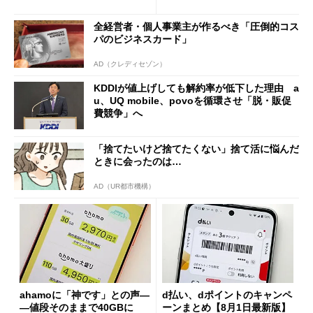
も既存ユーザーを大切に」
の決定的な違い
全経営者・個人事業主が作るべき「圧倒的コス
パのビジネスカード」
AD（クレディセゾン）
KDDIが値上げしても解約率が低下した理由 a
u、UQ mobile、povoを循環させ「脱・販促
費競争」へ
「捨てたいけど捨てたくない」捨て活に悩んだ
ときに会ったのは…
AD（UR都市機構）
ahamoに「神です」との声―
d払い、dポイントのキャンペ
―値段そのままで40GBに
ーンまとめ【8月1日最新版】