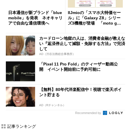
日本通信が新ブランド「blue
IIJmioの「スマホ大特価セー
mobile」を発表 ネオキャリ
ル」に「Galaxy Z8」シリー
アで自由な通信環境へ
ズ3機種が登場 「moto g37
j」や「OPPO Find X9 Ultr
a」も
カードローン地獄の人は、消費者金融が教えな
い『返済停止して減額・免除する方法』で完済
して
AD（渋谷法務総合事務所）
「Pixel 11 Pro Fold」のティーザー動画公
開 イベント開始前に予約可能に
【無料】80年代洋楽配信中！視聴で楽天ポイ
ント貯まる
AD（Rチャンネル）
Recommended by
記事ランキング