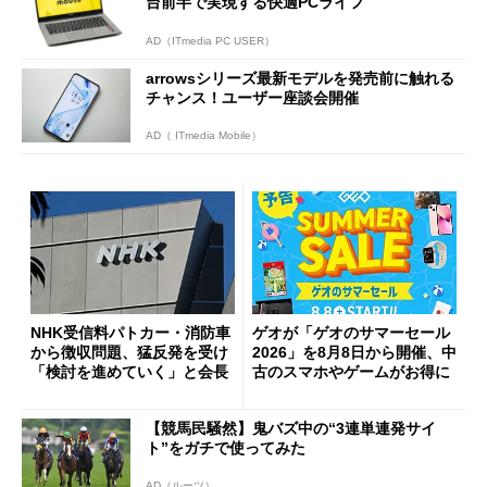
台前半で実現する快適PCライフ
AD（ITmedia PC USER）
arrowsシリーズ最新モデルを発売前に触れる
チャンス！ユーザー座談会開催
AD（ ITmedia Mobile）
NHK受信料パトカー・消防車
ゲオが「ゲオのサマーセール
から徴収問題、猛反発を受け
2026」を8月8日から開催、中
「検討を進めていく」と会長
古のスマホやゲームがお得に
【競馬民騒然】鬼バズ中の“3連単連発サイ
ト”をガチで使ってみた
AD（ルーツ）