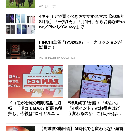
AD（ルーツ）
4キャリアで買うべきおすすめスマホ【2026年
8月版】「一括1円」「月1円」からお得なiPho
ne／Pixel／Galaxyまで
FINCHI主催「IVS2026」トークセッションが
話題に！
AD（FINCHI on GOETHE）
ドコモが念願の増収増益に好
“特典終了”が続く「d払い」
転 「ドコモMAX」好調も後
「dポイント」のお得さはど
押し、今後は“ロイヤルユー
う変わるのか これからは
ザー”を重視
「dカード」の利用が得策？
【見城徹×藤田晋】AI時代でも変わらない経営