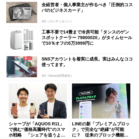
全経営者・個人事業主が作るべき「圧倒的コス
パのビジネスカード」
AD（クレディセゾン）
工事不要で14畳まで冷房可能「タンスのゲン
スポットクーラー 79800020」がタイムセール
で10％オフの5万3999円に
SNSアカウントを着実に成長。実はみんなココ
使ってます。
AD（Dreaw合同会社）
シャープが「AQUOS R11」
LINEの新「プレミアムブロッ
で挑む“価格高騰時代”のスマ
ク」で完全な“絶縁”が可能
ホ戦略 「シェアを追うより
に？ 従来のブロック機能と