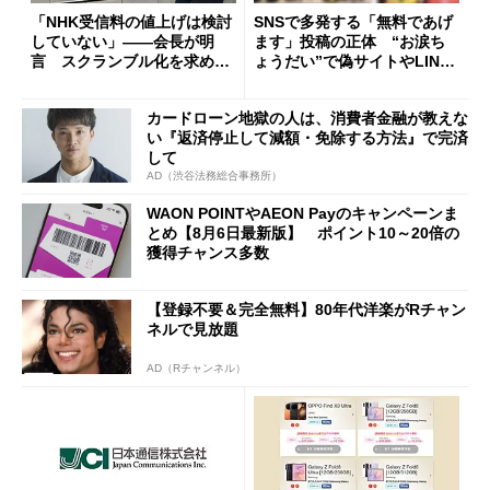
「NHK受信料の値上げは検討
SNSで多発する「無料であげ
していない」――会長が明
ます」投稿の正体 “お涙ち
言 スクランブル化を求める
ょうだい”で偽サイトやLINE
声絶えず
へ誘導するカラクリ
カードローン地獄の人は、消費者金融が教えな
い『返済停止して減額・免除する方法』で完済
して
AD（渋谷法務総合事務所）
WAON POINTやAEON Payのキャンペーンま
とめ【8月6日最新版】 ポイント10～20倍の
獲得チャンス多数
【登録不要＆完全無料】80年代洋楽がRチャン
ネルで見放題
AD（Rチャンネル）