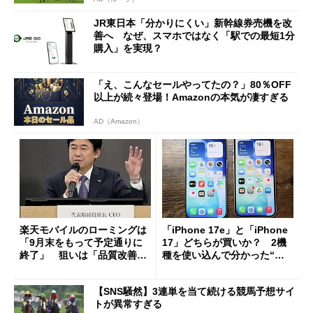
JR東日本「分かりにくい」新幹線券売機を改
善へ なぜ、スマホではなく「駅での最短1分
購入」を実現？
「え、こんなセールやってたの？」80％OFF
以上が続々登場！Amazonの本気が凄すぎる
AD（Amazon）
楽天モバイルのローミングは
「iPhone 17e」と「iPhone
「9月末をもって予定通りに
17」どちらが買いか？ 2機
終了」 狙いは「品質改善」
種を使い込んで分かった“ス
ただし「ルーラル限定で期
ペック表にない違い”
限を切った新契約」の可能性
【SNS騒然】3連単を当て続ける競馬予想サイ
も
トが異常すぎる