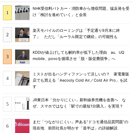
NHK受信料パトカー・消防車から徴収問題、猛反発を受
け「検討を進めていく」と会長
楽天モバイルのローミングは「予定通り9月末に終
了」 ただし「ルーラル限定で継続」の可能性も
KDDIが値上げしても解約率が低下した理由 au、UQ
mobile、povoを循環させ「脱・販促費競争」へ
ミストが出るハンディファンって涼しいの？ 家電量販
店でも買える「Aecooly Cold Air／Cold Air Pro」を試
す
JR東日本「分かりにくい」新幹線券売機を改善へ な
ぜ、スマホではなく「駅での最短1分購入」を実現？
まだ「つながりにくい」声ある“ドコモ通信品質問題”の
現在地 前田社長が明かす「道半ば」の詳細解説