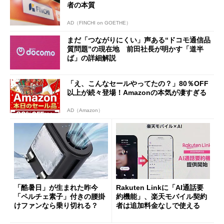
者の本質
AD（FINCHI on GOETHE）
まだ「つながりにくい」声ある“ドコモ通信品
質問題”の現在地 前田社長が明かす「道半
ば」の詳細解説
「え、こんなセールやってたの？」80％OFF
以上が続々登場！Amazonの本気が凄すぎる
AD（Amazon）
「酷暑日」が生まれた昨今
Rakuten Linkに「AI通話要
「ペルチェ素子」付きの腰掛
約機能」、楽天モバイル契約
けファンなら乗り切れる？
者は追加料金なしで使える