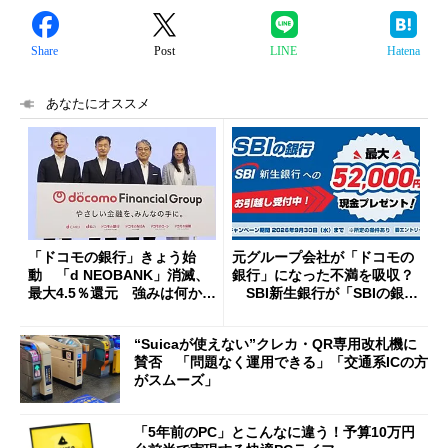
Share
Post
LINE
Hatena
あなたにオススメ
「ドコモの銀行」きょう始
元グループ会社が「ドコモの
動 「d NEOBANK」消滅、
銀行」になった不満を吸収？
最大4.5％還元 強みは何か解
SBI新生銀行が「SBIの銀
説
行」として最大5.2万円のキャ
ッシュバックキャンペーンを
“Suicaが使えない”クレカ・QR専用改札機に
開催
賛否 「問題なく運用できる」「交通系ICの方
がスムーズ」
「5年前のPC」とこんなに違う！予算10万円