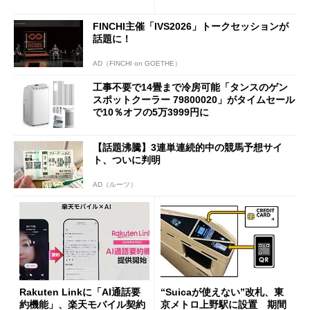
も既存ユーザーを大切に」
FINCHI主催「IVS2026」トークセッションが
話題に！
AD（FINCHI on GOETHE）
工事不要で14畳まで冷房可能「タンスのゲン
スポットクーラー 79800020」がタイムセール
で10％オフの5万3999円に
【話題沸騰】3連単連続的中の競馬予想サイ
ト、ついに判明
AD（ルーツ）
Rakuten Linkに「AI通話要
“Suicaが使えない”改札、東
約機能」、楽天モバイル契約
京メトロ上野駅に設置 期間