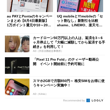
au PAYとPontaのキャンペー
UQ mobileとY!mobileの「セ
ンまとめ【8月4日最新版】
ット割なし」新割引を比較
1万ポイント還元や10～20％
ahamo、LINEMO、楽天モバ
還元あり
イルよりもお得？
カードローン50万円以上の人は、返済を3～6
ヶ月停止して『大幅に減額してから返済する手
続き』を利用して！
AD（渋谷法務総合事務所）
「Pixel 11 Pro Fold」のティーザー動画公
開 イベント開始前に予約可能に
スマホ2GBで月額850円～ 格安SIMをお得に使
うキャンペーン実施中！
AD（IIJmio）
Recommended by