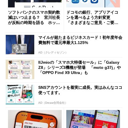
ソフトバンクのスマホ契約数
ドコモの銀行、アプリアイコ
減はいつ止まる？ 宮川社長
ンを選べるよう方針変更
が反転の時期を語る ホッピ
「さまざまなご意見・ご要望
ング対策は「真剣にやりすぎ
を踏まえ」
た」
マイルが超たまるビジネスカード！初年度年会
費無料で還元率最大1.125%
AD（クレディセゾン）
IIJmioの「スマホ大特価セール」に「Galaxy
Z8」シリーズ3機種が登場 「moto g37j」や
「OPPO Find X9 Ultra」も
SNSアカウントを着実に成長。実はみんなココ
使ってます。
AD（Dreaw合同会社）