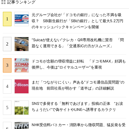
記事ランキング
元グループ会社が「ドコモの銀行」になった不満を吸
収？ SBI新生銀行が「SBIの銀行」として最大5.2万円
のキャッシュバックキャンペーンを開催
“Suicaが使えない”クレカ・QR専用改札機に賛否 「問
題なく運用できる」「交通系ICの方がスムーズ」
ドコモが念願の増収増益に好転 「ドコモMAX」好調も
後押し、今後は“ロイヤルユーザー”を重視
まだ「つながりにくい」声ある“ドコモ通信品質問題”の
現在地 前田社長が明かす「道半ば」の詳細解説
SNSで多発する「無料であげます」投稿の正体 “お涙
ちょうだい”で偽サイトやLINEへ誘導するカラクリ
NHK受信料パトカー・消防車から徴収問題、猛反発を受