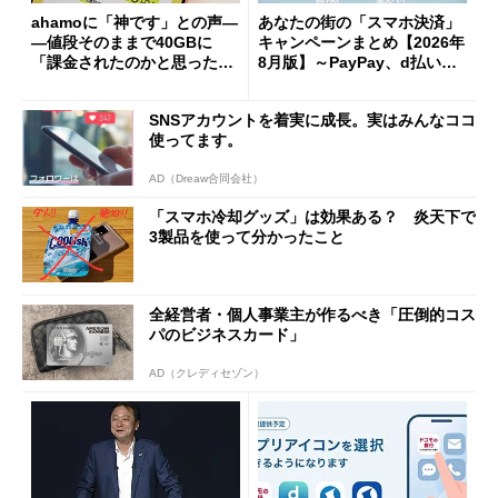
ahamoに「神です」との声―
あなたの街の「スマホ決済」
―値段そのままで40GBに
キャンペーンまとめ【2026年
「課金されたのかと思った」
8月版】～PayPay、d払い、a
と戸惑いも
u PAY、楽天ペイ
SNSアカウントを着実に成長。実はみんなココ
使ってます。
AD（Dreaw合同会社）
「スマホ冷却グッズ」は効果ある？ 炎天下で
3製品を使って分かったこと
全経営者・個人事業主が作るべき「圧倒的コス
パのビジネスカード」
AD（クレディセゾン）