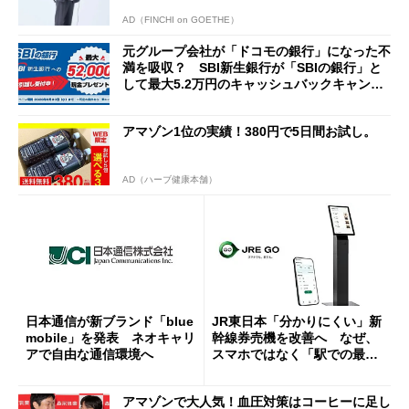
AD（FINCHI on GOETHE）
元グループ会社が「ドコモの銀行」になった不
満を吸収？ SBI新生銀行が「SBIの銀行」と
して最大5.2万円のキャッシュバックキャンペ
ーンを開催
アマゾン1位の実績！380円で5日間お試し。
AD（ハーブ健康本舗）
日本通信が新ブランド「blue
JR東日本「分かりにくい」新
mobile」を発表 ネオキャリ
幹線券売機を改善へ なぜ、
アで自由な通信環境へ
スマホではなく「駅での最短
1分購入」を実現？
アマゾンで大人気！血圧対策はコーヒーに足し