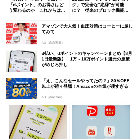
「dポイント」のお得さはど
ク」で完全な“絶縁”が可能
う変わるのか これからは
に？ 従来のブロック機能と
「dカード」の利用が得策？
の決定的な違い
アマゾンで大人気！血圧対策はコーヒーに足し
てみて
AD（森永乳業）
d払い、dポイントのキャンペーンまとめ【8月
1日最新版】 1万～10万ポイント還元の施策
がめじろ押し
「え、こんなセールやってたの？」80％OFF
以上が続々登場！Amazonの本気が凄すぎる
AD（Amazon）