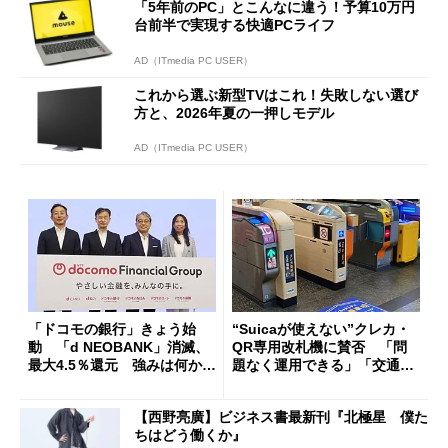
「5年前のPC」とこんなに違う！予算10万円
台前半で実現する快適PCライフ
AD（ITmedia PC USER）
これから選ぶ新型TVはこれ！失敗しない選び
方と、2026年夏の一押しモデル
AD（ITmedia PC USER）
「ドコモの銀行」きょう始
“Suicaが使えない”クレカ・
動 「d NEOBANK」消滅、
QR専用改札機に賛否 「問
最大4.5％還元 強みは何か解
題なく運用できる」「交通系I
説
Cの方がスムーズ」
【西野亮廣】ビジネス書最新刊『北極星 僕た
ちはどう働くか』