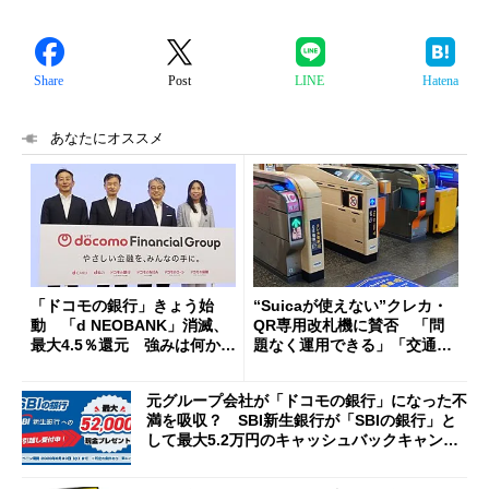
Share
Post
LINE
Hatena
あなたにオススメ
「ドコモの銀行」きょう始
“Suicaが使えない”クレカ・
動 「d NEOBANK」消滅、
QR専用改札機に賛否 「問
最大4.5％還元 強みは何か解
題なく運用できる」「交通系I
説
Cの方がスムーズ」
元グループ会社が「ドコモの銀行」になった不
満を吸収？ SBI新生銀行が「SBIの銀行」と
して最大5.2万円のキャッシュバックキャンペ
ーンを開催