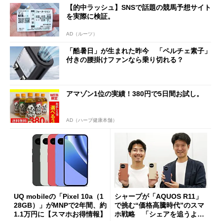
【的中ラッシュ】SNSで話題の競馬予想サイト
を実際に検証。
AD（ルーツ）
「酷暑日」が生まれた昨今 「ペルチェ素子」
付きの腰掛けファンなら乗り切れる？
アマゾン1位の実績！380円で5日間お試し。
AD（ハーブ健康本舗）
UQ mobileの「Pixel 10a（1
シャープが「AQUOS R11」
28GB）」がMNPで2年間、約
で挑む“価格高騰時代”のスマ
1.1万円に【スマホお得情報】
ホ戦略 「シェアを追うより