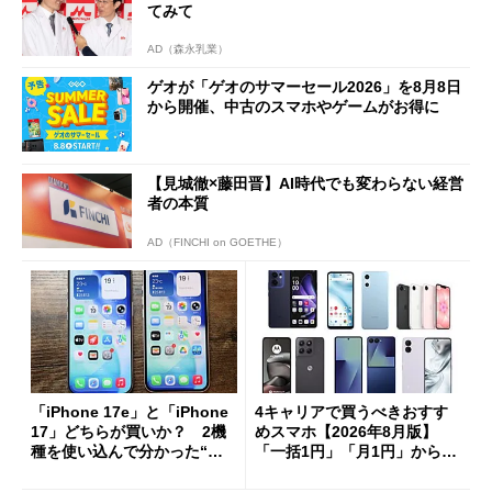
てみて
AD（森永乳業）
ゲオが「ゲオのサマーセール2026」を8月8日
から開催、中古のスマホやゲームがお得に
【見城徹×藤田晋】AI時代でも変わらない経営
者の本質
AD（FINCHI on GOETHE）
「iPhone 17e」と「iPhone
4キャリアで買うべきおすす
17」どちらが買いか？ 2機
めスマホ【2026年8月版】
種を使い込んで分かった“ス
「一括1円」「月1円」からお
ペック表にない違い”
得なiPhone／Pixel／Galaxy
まで