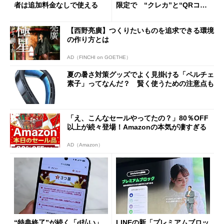
者は追加料金なしで使える
限定で “クレカ”と“QRコー
ド”専用
【西野亮廣】つくりたいものを追求できる環境
の作り方とは
AD（FINCHI on GOETHE）
夏の暑さ対策グッズでよく見掛ける「ペルチェ
素子」ってなんだ？ 賢く使うための注意点も
「え、こんなセールやってたの？」80％OFF
以上が続々登場！Amazonの本気が凄すぎる
AD（Amazon）
“特典終了”が続く「d払い」
LINEの新「プレミアムブロッ