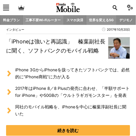
料金プラン
工事不要Wi-Fiルーター
スマホ決済
世界を変える5G
デジモノ
インタビュー
2017年10月20日
「iPhoneは強いと再認識」 榛葉副社長
に聞く、ソフトバンクのモバイル戦略
iPhone 3GからiPhoneを扱ってきたソフトバンクでは、必然
的に“iPhone商戦”に力が入る
2017年はiPhone 8／8 Plusの発売に合わせ、「半額サポート
for iPhone」や50GBの「ウルトラギガモンスター」を発表
同社のモバイル戦略を、iPhoneを中心に榛葉淳副社長に聞
いた
続きを読む