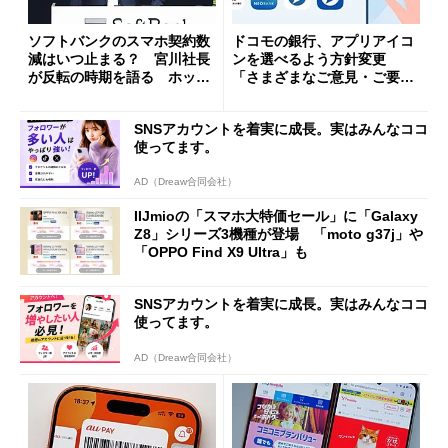
ソフトバンクのスマホ契約数
ドコモの銀行、アプリアイコ
減はいつ止まる？ 宮川社長
ンを選べるよう方針変更
が反転の時期を語る ホッピ
「さまざまなご意見・ご要望
ング対策は「真剣にやりすぎ
を踏まえ」
た」
SNSアカウントを着実に成長。実はみんなココ
使ってます。
AD（Dreaw合同会社）
IIJmioの「スマホ大特価セール」に「Galaxy
Z8」シリーズ3機種が登場 「moto g37j」や
「OPPO Find X9 Ultra」も
SNSアカウントを着実に成長。実はみんなココ
使ってます。
AD（Dreaw合同会社）