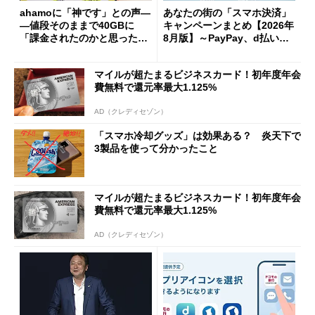
ahamoに「神です」との声―
あなたの街の「スマホ決済」
―値段そのままで40GBに
キャンペーンまとめ【2026年
「課金されたのかと思った」
8月版】～PayPay、d払い、a
と戸惑いも
u PAY、楽天ペイ
マイルが超たまるビジネスカード！初年度年会
費無料で還元率最大1.125%
AD（クレディセゾン）
「スマホ冷却グッズ」は効果ある？ 炎天下で
3製品を使って分かったこと
マイルが超たまるビジネスカード！初年度年会
費無料で還元率最大1.125%
AD（クレディセゾン）