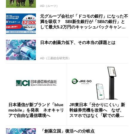
AD（ルーツ）
元グループ会社が「ドコモの銀行」になった不
満を吸収？ SBI新生銀行が「SBIの銀行」と
して最大5.2万円のキャッシュバックキャンペ
ーンを開催
日本の創薬力低下、その本当の課題とは
AD（三菱総合研究所）
日本通信が新ブランド「blue
JR東日本「分かりにくい」新
mobile」を発表 ネオキャリ
幹線券売機を改善へ なぜ、
アで自由な通信環境へ
スマホではなく「駅での最短
1分購入」を実現？
「創薬立国」復活への分岐点