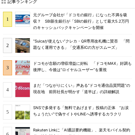
記事ランキング
元グループ会社が「ドコモの銀行」になった不満を吸
収？ SBI新生銀行が「SBIの銀行」として最大5.2万円
のキャッシュバックキャンペーンを開催
“Suicaが使えない”クレカ・QR専用改札機に賛否 「問
題なく運用できる」「交通系ICの方がスムーズ」
ドコモが念願の増収増益に好転 「ドコモMAX」好調も
後押し、今後は“ロイヤルユーザー”を重視
まだ「つながりにくい」声ある“ドコモ通信品質問題”の
現在地 前田社長が明かす「道半ば」の詳細解説
SNSで多発する「無料であげます」投稿の正体 “お涙
ちょうだい”で偽サイトやLINEへ誘導するカラクリ
Rakuten Linkに「AI通話要約機能」、楽天モバイル契約