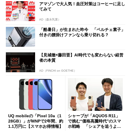
アマゾンで大人気！血圧対策はコーヒーに足し
てみて
AD（森永乳業）
「酷暑日」が生まれた昨今 「ペルチェ素子」
付きの腰掛けファンなら乗り切れる？
【見城徹×藤田晋】AI時代でも変わらない経営
者の本質
AD（FINCHI on GOETHE）
UQ mobileの「Pixel 10a（1
シャープが「AQUOS R11」
28GB）」がMNPで2年間、約
で挑む“価格高騰時代”のスマ
1.1万円に【スマホお得情報】
ホ戦略 「シェアを追うより