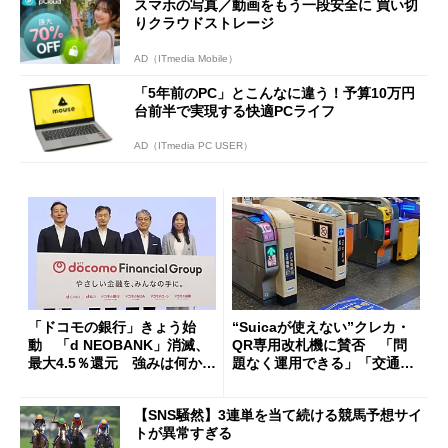
スマホの写真／動画をもう一段安全に 買い切
りクラウドストレージ
AD（ITmedia Mobile）
「5年前のPC」とこんなに違う！予算10万円
台前半で実現する快適PCライフ
AD（ITmedia PC USER）
「ドコモの銀行」きょう始
“Suicaが使えない”クレカ・
動 「d NEOBANK」消滅、
QR専用改札機に賛否 「問
最大4.5％還元 強みは何か解
題なく運用できる」「交通系I
説
Cの方がスムーズ」
【SNS騒然】3連単を当て続ける競馬予想サイ
トが異常すぎる