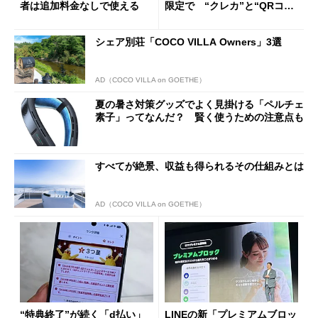
者は追加料金なしで使える
限定で “クレカ”と“QRコー
ド”専用
シェア別荘「COCO VILLA Owners」3選
AD（COCO VILLA on GOETHE）
夏の暑さ対策グッズでよく見掛ける「ペルチェ
素子」ってなんだ？ 賢く使うための注意点も
すべてが絶景、収益も得られるその仕組みとは
AD（COCO VILLA on GOETHE）
“特典終了”が続く「d払い」
LINEの新「プレミアムブロッ