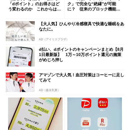
「dポイント」のお得さはど
ク」で完全な“絶縁”が可能
う変わるのか これからは
に？ 従来のブロック機能と
「dカード」の利用が得策？
の決定的な違い
【大人気】ひんやり冷感寝具で快適な睡眠をあ
なたに。
AD（アイリスプラザ）
d払い、dポイントのキャンペーンまとめ【8月
1日最新版】 1万～10万ポイント還元の施策
がめじろ押し
アマゾンで大人気！血圧対策はコーヒーに足し
てみて
AD（森永乳業）