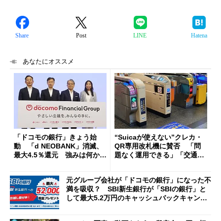
Share
Post
LINE
Hatena
あなたにオススメ
「ドコモの銀行」きょう始
“Suicaが使えない”クレカ・
動 「d NEOBANK」消滅、
QR専用改札機に賛否 「問
最大4.5％還元 強みは何か解
題なく運用できる」「交通系I
説
Cの方がスムーズ」
元グループ会社が「ドコモの銀行」になった不
満を吸収？ SBI新生銀行が「SBIの銀行」と
して最大5.2万円のキャッシュバックキャンペ
ーンを開催