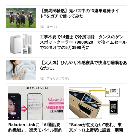
も既存ユーザーを大切に」
【競馬民騒然】鬼バズ中の“3連単連発サイ
ト”をガチで使ってみた
AD（ルーツ）
工事不要で14畳まで冷房可能「タンスのゲン
スポットクーラー 79800020」がタイムセール
で10％オフの5万3999円に
【大人気】ひんやり冷感寝具で快適な睡眠をあ
なたに。
AD（アイリスプラザ）
Rakuten Linkに「AI通話要
“Suicaが使えない”改札、東
約機能」、楽天モバイル契約
京メトロ上野駅に設置 期間