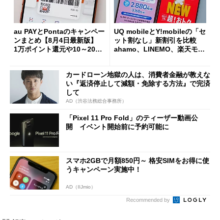
au PAYとPontaのキャンペー
UQ mobileとY!mobileの「セ
ンまとめ【8月4日最新版】
ット割なし」新割引を比較
1万ポイント還元や10～20％
ahamo、LINEMO、楽天モバ
還元あり
イルよりもお得？
カードローン地獄の人は、消費者金融が教えな
い『返済停止して減額・免除する方法』で完済
して
AD（渋谷法務総合事務所）
「Pixel 11 Pro Fold」のティーザー動画公
開 イベント開始前に予約可能に
スマホ2GBで月額850円～ 格安SIMをお得に使
うキャンペーン実施中！
AD（IIJmio）
Recommended by