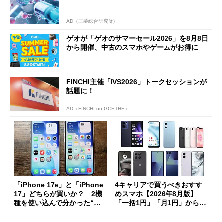
AD（三菱総合研究所）
ゲオが「ゲオのサマーセール2026」を8月8日
から開催、中古のスマホやゲームがお得に
FINCHI主催「IVS2026」トークセッションが
話題に！
AD（FINCHI on GOETHE）
「iPhone 17e」と「iPhone
4キャリアで買うべきおすす
17」どちらが買いか？ 2機
めスマホ【2026年8月版】
種を使い込んで分かった“ス
「一括1円」「月1円」からお
ペック表にない違い”
得なiPhone／Pixel／Galaxy
まで