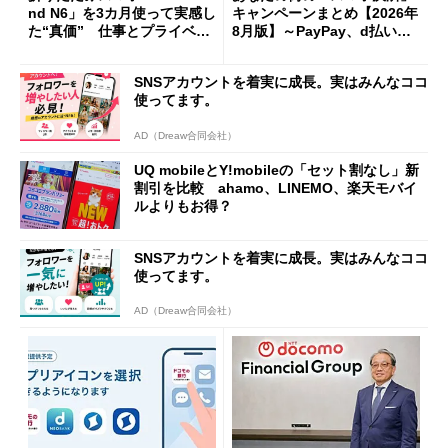
nd N6」を3カ月使って実感し
キャンペーンまとめ【2026年
た“真価” 仕事とプライベー
8月版】～PayPay、d払い、a
トで大活躍
u PAY、楽天ペイ
SNSアカウントを着実に成長。実はみんなココ
使ってます。
AD（Dreaw合同会社）
UQ mobileとY!mobileの「セット割なし」新
割引を比較 ahamo、LINEMO、楽天モバイ
ルよりもお得？
SNSアカウントを着実に成長。実はみんなココ
使ってます。
AD（Dreaw合同会社）