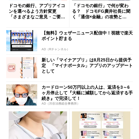
ドコモの銀行、アプリアイコ
「ドコモの銀行」で何が変わ
ンを選べるよう方針変更
る？ ドコモFG廣井社長に聞
「さまざまなご意見・ご要望
く「通信×金融」の攻勢とグ
を踏まえ」
ループ戦略
【無料】ウェザーニュース配信中！視聴で楽天
ポイント貯まる
AD（Rチャンネル）
新しい「マイナアプリ」は8月25日から提供予
定 「マイナポータル」アプリのアップデート
として
カードローン50万円以上の人は、返済を3～6
ヶ月停止して『大幅に減額してから返済する手
続き』で完済して！
AD（渋谷法務総合事務所）