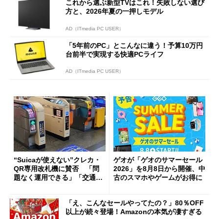
これから選ぶ新型TVはこれ！失敗しない選び
方と、2026年夏の一押しモデル
AD（ITmedia PC USER）
「5年前のPC」とこんなに違う！予算10万円
台前半で実現する快適PCライフ
AD（ITmedia PC USER）
“Suicaが使えない”クレカ・
ゲオが「ゲオのサマーセール
QR専用改札機に賛否 「問
2026」を8月8日から開催、中
題なく運用できる」「交通系I
古のスマホやゲームがお得に
Cの方がスムーズ」
「え、こんなセールやってたの？」80％OFF
以上が続々登場！Amazonの本気が凄すぎる