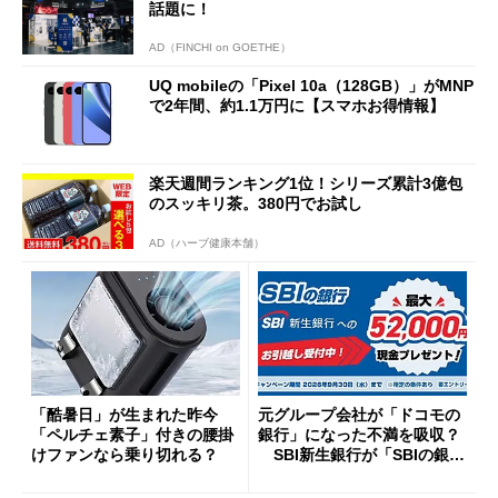
話題に！
AD（FINCHI on GOETHE）
UQ mobileの「Pixel 10a（128GB）」がMNP
で2年間、約1.1万円に【スマホお得情報】
楽天週間ランキング1位！シリーズ累計3億包
のスッキリ茶。380円でお試し
AD（ハーブ健康本舗）
「酷暑日」が生まれた昨今
元グループ会社が「ドコモの
「ペルチェ素子」付きの腰掛
銀行」になった不満を吸収？
けファンなら乗り切れる？
SBI新生銀行が「SBIの銀
行」として最大5.2万円のキャ
ッシュバックキャンペーンを