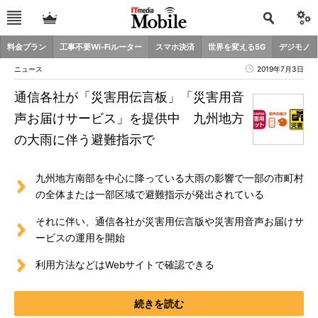
料金プラン
工事不要Wi-Fiルーター
スマホ決済
世界を変える5G
デジモノ
ニュース
2019年7月3日
通信各社が「災害用伝言板」「災害用音
声お届けサービス」を提供中 九州地方
の大雨に伴う避難指示で
九州地方南部を中心に降っている大雨の影響で一部の市町村
の全体または一部区域で避難指示が発出されている
それに伴い、通信各社が災害用伝言版や災害用音声お届けサ
ービスの運用を開始
利用方法などはWebサイトで確認できる
続きを読む