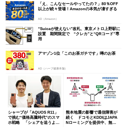
「え、こんなセールやってたの？」80％OFF
開催
以上が続々登場！Amazonの本気が凄すぎる
AD（Amazon）
“Suicaが使えない”改札、東京メトロ上野駅に
設置 期間限定で “クレカ”と“QRコード”専
用
アマゾン1位「このお茶ガチです」噂のお茶
AD（ハーブ健康本舗）
シャープが「AQUOS R11」
熊本地震の影響で通信障害が
で挑む“価格高騰時代”のスマ
続く ドコモとKDDIはJAPA
ホ戦略 「シェアを追うより
Nローミングを提供中、無料