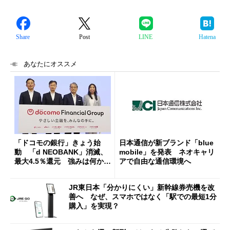
Share
Post
LINE
Hatena
あなたにオススメ
「ドコモの銀行」きょう始
日本通信が新ブランド「blue
動 「d NEOBANK」消滅、
mobile」を発表 ネオキャリ
最大4.5％還元 強みは何か解
アで自由な通信環境へ
説
JR東日本「分かりにくい」新幹線券売機を改
善へ なぜ、スマホではなく「駅での最短1分
購入」を実現？