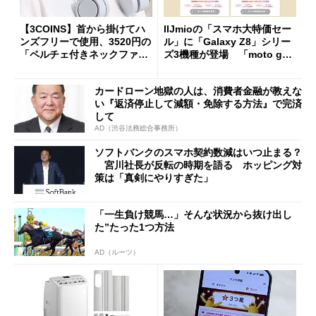
【3COINS】首から掛けてハ
IIJmioの「スマホ大特価セー
ンズフリーで使用、3520円の
ル」に「Galaxy Z8」シリー
「ペルチェ付きネックファ
ズ3機種が登場 「moto g37
ン」
j」や「OPPO Find X9 Ultr
a」も
カードローン地獄の人は、消費者金融が教えな
い『返済停止して減額・免除する方法』で完済
して
AD（渋谷法務総合事務所）
ソフトバンクのスマホ契約数減はいつ止まる？
宮川社長が反転の時期を語る ホッピング対
策は「真剣にやりすぎた」
「一生負け競馬…」そんな状況から抜け出し
た”たった1つ方法
AD（ルーツ）