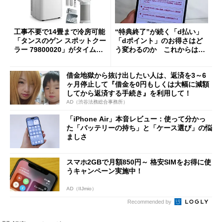
工事不要で14畳まで冷房可能
“特典終了”が続く「d払い」
「タンスのゲン スポットクー
「dポイント」のお得さはど
ラー 79800020」がタイムセ
う変わるのか これからは
ールで10％オフの5万3999円
「dカード」の利用が得策？
に
借金地獄から抜け出したい人は、返済を3～6
ヶ月停止して『借金を0円もしくは大幅に減額
してから返済する手続き』を利用して！
AD（渋谷法務総合事務所）
「iPhone Air」本音レビュー：使って分かっ
た「バッテリーの持ち」と「ケース選び」の悩
ましさ
スマホ2GBで月額850円～ 格安SIMをお得に使
うキャンペーン実施中！
AD（IIJmio）
Recommended by