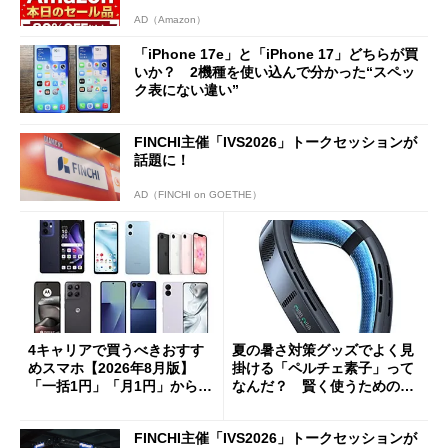
AD（Amazon）
「iPhone 17e」と「iPhone 17」どちらが買
いか？ 2機種を使い込んで分かった“スペッ
ク表にない違い”
FINCHI主催「IVS2026」トークセッションが
話題に！
AD（FINCHI on GOETHE）
4キャリアで買うべきおすす
夏の暑さ対策グッズでよく見
めスマホ【2026年8月版】
掛ける「ペルチェ素子」って
「一括1円」「月1円」からお
なんだ？ 賢く使うための注
得なiPhone／Pixel／Galaxy
意点も
まで
FINCHI主催「IVS2026」トークセッションが