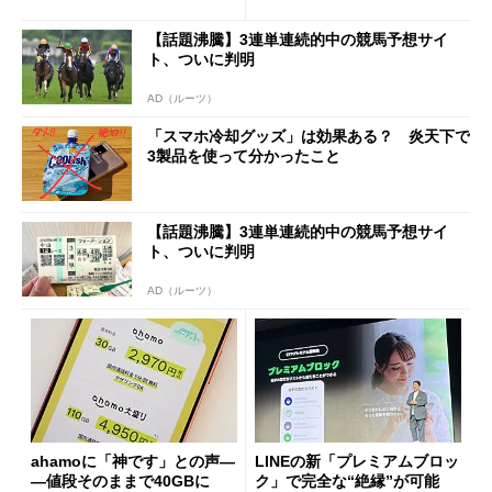
も既存ユーザーを大切に」
Wi-Fi「00000JAPAN」も開
放
【話題沸騰】3連単連続的中の競馬予想サイ
ト、ついに判明
AD（ルーツ）
「スマホ冷却グッズ」は効果ある？ 炎天下で
3製品を使って分かったこと
【話題沸騰】3連単連続的中の競馬予想サイ
ト、ついに判明
AD（ルーツ）
ahamoに「神です」との声―
LINEの新「プレミアムブロッ
―値段そのままで40GBに
ク」で完全な“絶縁”が可能