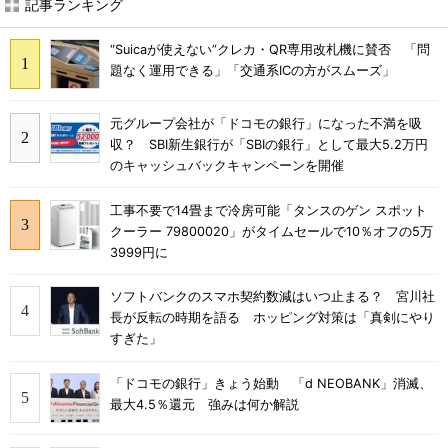
記事ランキング
“Suicaが使えない”クレカ・QR専用改札機に賛否 「問
題なく運用できる」「交通系ICの方がスムーズ」
元グループ会社が「ドコモの銀行」になった不満を吸
収？ SBI新生銀行が「SBIの銀行」として最大5.2万円
のキャッシュバックキャンペーンを開催
工事不要で14畳まで冷房可能「タンスのゲン スポット
クーラー 79800020」がタイムセールで10％オフの5万
3999円に
ソフトバンクのスマホ契約数減はいつ止まる？ 宮川社
長が反転の時期を語る ホッピング対策は「真剣にやり
すぎた」
「ドコモの銀行」きょう始動 「d NEOBANK」消滅、
最大4.5％還元 強みは何か解説