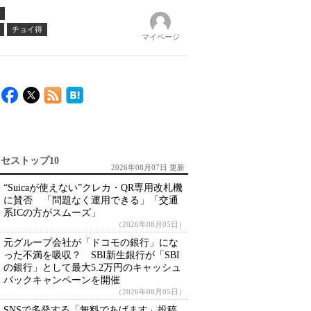
チョイ得
マイページ
セストップ10
2026年08月07日 更新
“Suicaが使えない”クレカ・QR専用改札機
に賛否 「問題なく運用できる」「交通
系ICの方がスムーズ」
（2026年08月05日）
元グループ会社が「ドコモの銀行」にな
った不満を吸収？ SBI新生銀行が「SBI
の銀行」として最大5.2万円のキャッシュ
バックキャンペーンを開催
（2026年08月05日）
SNSで多発する「無料であげます」投稿