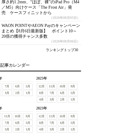
厚さ約1.2mm、“ほぼ、裸”のiPad Pro（M4
／M5）向けケース「The Frost Air」発
売 ケースフィニットから
（2026年08月05日）
WAON POINTやAEON Payのキャンペーン
まとめ【8月6日最新版】 ポイント10～
20倍の獲得チャンス多数
（2026年08月06日）
ランキングトップ30
去記事カレンダー
年
2025年
7月
6月
5月
12月
11月
10月
9月
3月
2月
1月
8月
7月
6月
5月
4月
3月
2月
1月
年
2023年
11月
10月
9月
12月
11月
10月
9月
7月
6月
5月
8月
7月
6月
5月
3月
2月
1月
4月
3月
2月
1月