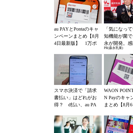
au PAYとPontaのキャ
「気になって
ンペーンまとめ【8月
知機能が菌で
4日最新版】 1万ポ
永が開発。感
PR(森永乳業)
イント還元や10～2
代続出
0％還元あ...
スマホ決済で「請求
WAON POIN
書払い」はどれがお
N Payのキ
得？ d払い、au PA
まとめ【8月
Y、PayPay、楽天ペ
版】 ポイント
イを比較してみた
0倍の...