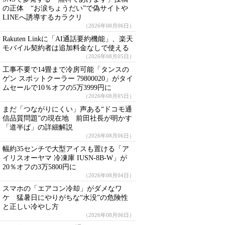
の正体 “お涙ちょうだい”で偽サイトや
LINEへ誘導するカラクリ
（2026年08月06日）
Rakuten Linkに「AI通話要約機能」、楽天
モバイル契約者は追加料金なしで使える
（2026年08月05日）
工事不要で14畳まで冷房可能「タンスの
ゲン スポットクーラー 79800020」がタイ
ムセールで10％オフの5万3999円に
（2026年08月05日）
まだ「つながりにくい」声ある“ドコモ通
信品質問題”の現在地 前田社長が明かす
「道半ば」の詳細解説
（2026年08月06日）
幅約35センチで大型アイスも置ける「ア
イリスオーヤマ 冷凍庫 IUSN-8B-W」が
20％オフの3万5800円に
（2026年08月04日）
スマホの「エアコン冷却」がダメなワ
ケ 猛暑日にやりがちな“水没”の危険性
と正しい冷やし方
（2026年08月06日）