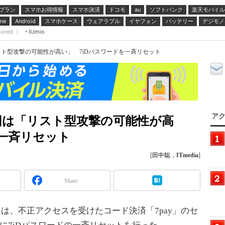
プラン
スマホお得情報
スマホ決済
ドコモ
ソフトバンク
楽天モバイル
au
スマホケース
ウェアラブル
イヤフォン
バッテリー
デジモノ
ne
Android
sored ｜
IIJmio
スト型攻撃の可能性が高い」 7iDパスワードを一斉リセット
アク
原因は「リスト型攻撃の可能性が高
を一斉リセット
[
田中聡
，
ITmedia
]
Share
、不正アクセスを受けたコード決済「7pay」のセ