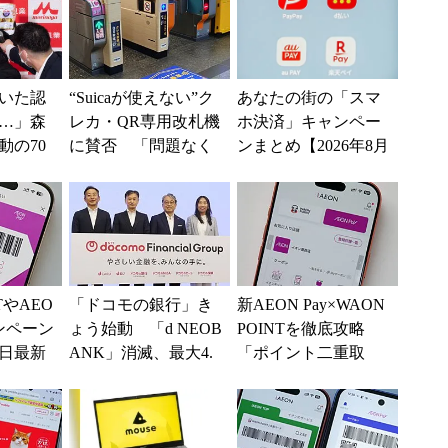
いた認
“Suicaが使えない”ク
あなたの街の「スマ
…」森
レカ・QR専用改札機
ホ決済」キャンペー
動の70
に賛否 「問題なく
ンまとめ【2026年8月
運用できる」「交通
版】～PayPay、d払
系ICの方がスムー...
い、au PAY...
TやAEO
「ドコモの銀行」き
新AEON Pay×WAON
ャンペーン
ょう始動 「d NEOB
POINTを徹底攻略
6日最新
ANK」消滅、最大4.
「ポイント二重取
10～2
5％還元 強みは何か
り」や「毎月10日の
解説
5％還元」に...