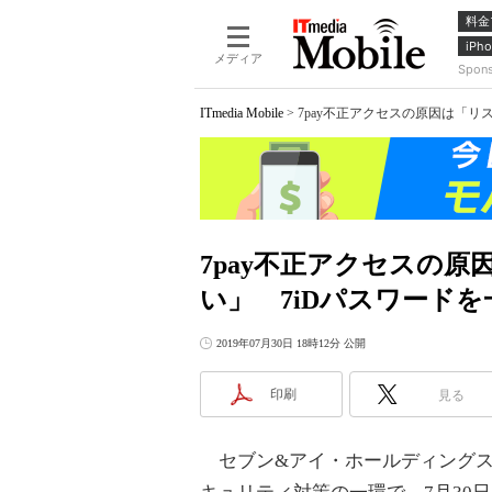
料金
iPho
メディア
Spon
ITmedia Mobile
>
7pay不正アクセスの原因は「リ
7pay不正アクセスの
い」 7iDパスワード
2019年07月30日 18時12分 公開
印刷
見る
セブン&アイ・ホールディングスは