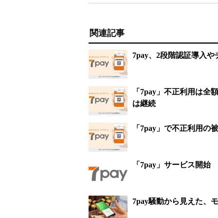
関連記事
7pay、2段階認証導入
「7pay」不正利用は
は継続
「7pay」で不正利用
「7pay」サービス開
7pay騒動から見えた