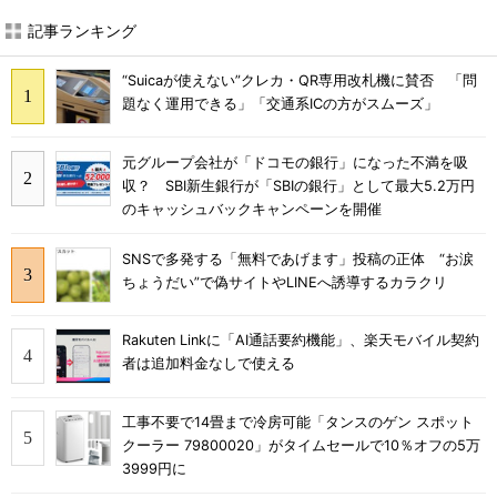
記事ランキング
“Suicaが使えない”クレカ・QR専用改札機に賛否 「問
題なく運用できる」「交通系ICの方がスムーズ」
元グループ会社が「ドコモの銀行」になった不満を吸
収？ SBI新生銀行が「SBIの銀行」として最大5.2万円
のキャッシュバックキャンペーンを開催
SNSで多発する「無料であげます」投稿の正体 “お涙
ちょうだい”で偽サイトやLINEへ誘導するカラクリ
Rakuten Linkに「AI通話要約機能」、楽天モバイル契約
者は追加料金なしで使える
工事不要で14畳まで冷房可能「タンスのゲン スポット
クーラー 79800020」がタイムセールで10％オフの5万
3999円に