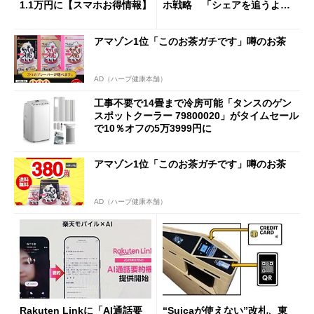
1.1万円に【スマホお得情報】
ホ戦略 「シェアを追うより
も既存ユーザーを大切に」
アマゾン1位「このお茶ガチです」噂のお茶
AD（ハーブ健康本舗）
工事不要で14畳まで冷房可能「タンスのゲン
スポットクーラー 79800020」がタイムセール
で10％オフの5万3999円に
アマゾン1位「このお茶ガチです」噂のお茶
AD（ハーブ健康本舗）
Rakuten Linkに「AI通話要
“Suicaが使えない”改札、東