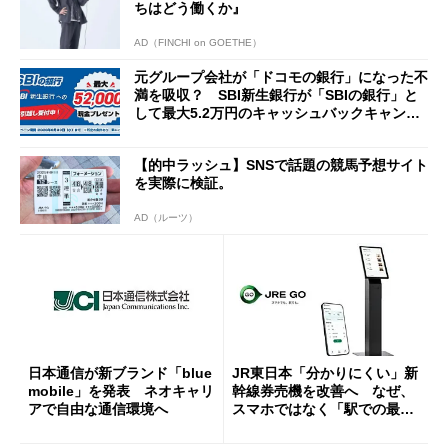
ちはどう働くか』
AD（FINCHI on GOETHE）
元グループ会社が「ドコモの銀行」になった不
満を吸収？ SBI新生銀行が「SBIの銀行」と
して最大5.2万円のキャッシュバックキャンペ
ーンを開催
【的中ラッシュ】SNSで話題の競馬予想サイト
を実際に検証。
AD（ルーツ）
日本通信が新ブランド「blue
JR東日本「分かりにくい」新
mobile」を発表 ネオキャリ
幹線券売機を改善へ なぜ、
アで自由な通信環境へ
スマホではなく「駅での最短
1分購入」を実現？