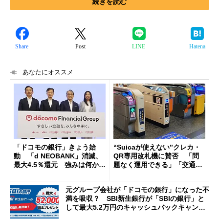
続きを読む
Share
Post
LINE
Hatena
あなたにオススメ
「ドコモの銀行」きょう始
“Suicaが使えない”クレカ・
動 「d NEOBANK」消滅、
QR専用改札機に賛否 「問
最大4.5％還元 強みは何か解
題なく運用できる」「交通系I
説
Cの方がスムーズ」
元グループ会社が「ドコモの銀行」になった不
満を吸収？ SBI新生銀行が「SBIの銀行」と
して最大5.2万円のキャッシュバックキャンペ
ーンを開催