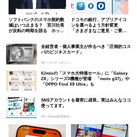
ソフトバンクのスマホ契約数
ドコモの銀行、アプリアイコ
減はいつ止まる？ 宮川社長
ンを選べるよう方針変更
が反転の時期を語る ホッピ
「さまざまなご意見・ご要望
ング対策は「真剣にやりすぎ
を踏まえ」
た」
全経営者・個人事業主が作るべき「圧倒的コス
パのビジネスカード」
AD（クレディセゾン）
IIJmioの「スマホ大特価セール」に「Galaxy
Z8」シリーズ3機種が登場 「moto g37j」や
「OPPO Find X9 Ultra」も
SNSアカウントを着実に成長。実はみんなココ
使ってます。
AD（Dreaw合同会社）