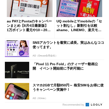
au PAYとPontaのキャンペー
UQ mobileとY!mobileの「セ
ンまとめ【8月4日最新版】
ット割なし」新割引を比較
1万ポイント還元や10～20％
ahamo、LINEMO、楽天モバ
還元あり
イルよりもお得？
SNSアカウントを着実に成長。実はみんなココ
使ってます。
AD（Dreaw合同会社）
「Pixel 11 Pro Fold」のティーザー動画公
開 イベント開始前に予約可能に
スマホ2GBで月額850円～ 格安SIMをお得に使
うキャンペーン実施中！
AD（IIJmio）
Recommended by