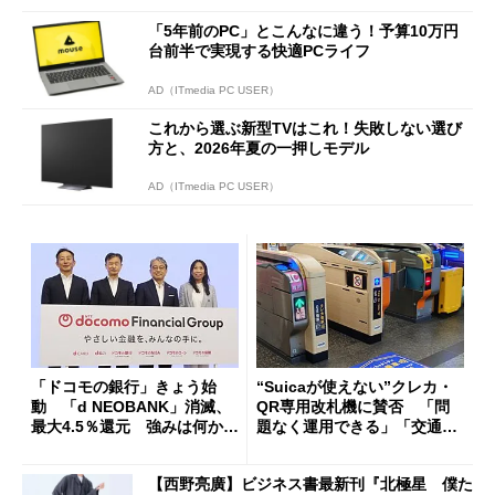
「5年前のPC」とこんなに違う！予算10万円
台前半で実現する快適PCライフ
AD（ITmedia PC USER）
これから選ぶ新型TVはこれ！失敗しない選び
方と、2026年夏の一押しモデル
AD（ITmedia PC USER）
「ドコモの銀行」きょう始
“Suicaが使えない”クレカ・
動 「d NEOBANK」消滅、
QR専用改札機に賛否 「問
最大4.5％還元 強みは何か解
題なく運用できる」「交通系I
説
Cの方がスムーズ」
【西野亮廣】ビジネス書最新刊『北極星 僕た