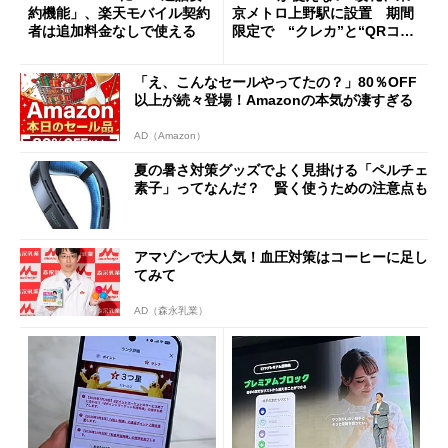
約機能」、楽天モバイル契約
京メトロ上野駅に設置 期間
者は追加料金なしで使える
限定で “クレカ”と“QRコー
ド”専用
「え、こんなセールやってたの？」80％OFF
以上が続々登場！Amazonの本気が凄すぎる
AD（Amazon）
夏の暑さ対策グッズでよく見掛ける「ペルチェ
素子」ってなんだ？ 賢く使うための注意点も
アマゾンで大人気！血圧対策はコーヒーに足し
てみて
AD（森永乳業）