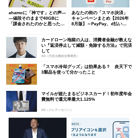
ahamoに「神です」との声―
あなたの街の「スマホ決済」
―値段そのままで40GBに
キャンペーンまとめ【2026年
「課金されたのかと思った」
8月版】～PayPay、d払い、a
と戸惑いも
u PAY、楽天ペイ
カードローン地獄の人は、消費者金融が教えな
い『返済停止して減額・免除する方法』で完済
して
AD（渋谷法務総合事務所）
「スマホ冷却グッズ」は効果ある？ 炎天下で
3製品を使って分かったこと
マイルが超たまるビジネスカード！初年度年会
費無料で還元率最大1.125%
AD（クレディセゾン）