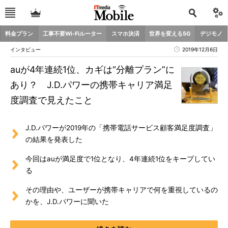
料金プラン
工事不要Wi-Fiルーター
スマホ決済
世界を変える5G
デジモノ
インタビュー
2019年12月6日
auが4年連続1位、カギは“分離プラン”に
あり？ J.D.パワーの携帯キャリア満足
度調査で見えたこと
J.D.パワーが2019年の「携帯電話サービス顧客満足度調査」
の結果を発表した
今回はauが満足度で1位となり、4年連続1位をキープしてい
る
その理由や、ユーザーが携帯キャリアで何を重視しているの
かを、J.D.パワーに聞いた