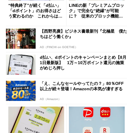
“特典終了”が続く「d払い」
LINEの新「プレミアムブロッ
「dポイント」のお得さはど
ク」で完全な“絶縁”が可能
う変わるのか これからは
に？ 従来のブロック機能と
「dカード」の利用が得策？
の決定的な違い
【西野亮廣】ビジネス書最新刊『北極星 僕た
ちはどう働くか』
AD（FINCHI on GOETHE）
d払い、dポイントのキャンペーンまとめ【8月
1日最新版】 1万～10万ポイント還元の施策
がめじろ押し
「え、こんなセールやってたの？」80％OFF
以上が続々登場！Amazonの本気が凄すぎる
AD（Amazon）