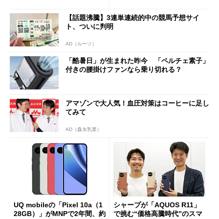
ペック表にない違い”
得なiPhone／Pixel／Galaxy
まで
【話題沸騰】3連単連続的中の競馬予想サイ
ト、ついに判明
AD（ルーツ）
「酷暑日」が生まれた昨今 「ペルチェ素子」
付きの腰掛けファンなら乗り切れる？
アマゾンで大人気！血圧対策はコーヒーに足し
てみて
AD（森永乳業）
UQ mobileの「Pixel 10a（1
シャープが「AQUOS R11」
28GB）」がMNPで2年間、約
で挑む“価格高騰時代”のスマ