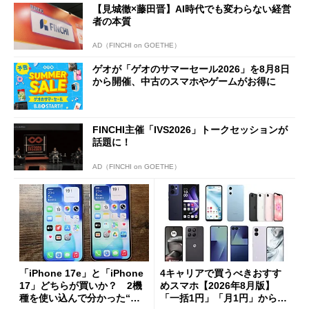
【見城徹×藤田晋】AI時代でも変わらない経営
者の本質
AD（FINCHI on GOETHE）
ゲオが「ゲオのサマーセール2026」を8月8日
から開催、中古のスマホやゲームがお得に
FINCHI主催「IVS2026」トークセッションが
話題に！
AD（FINCHI on GOETHE）
「iPhone 17e」と「iPhone
4キャリアで買うべきおすす
17」どちらが買いか？ 2機
めスマホ【2026年8月版】
種を使い込んで分かった“ス
「一括1円」「月1円」からお