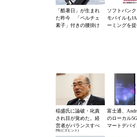
「酷暑日」が生まれ
ソフトバンク
た昨今 「ペルチェ
モバイルもJA
素子」付きの腰掛け
ーミングを提
ファンなら乗り切れ
本地震の影響
る？
が続く
稲盛氏に論破・叱責
富士通、Andr
され目が覚めた。経
のローカル5
営者がバランスすべ
マートデバイ
PR(ビズヒント)
き2つの背反
発