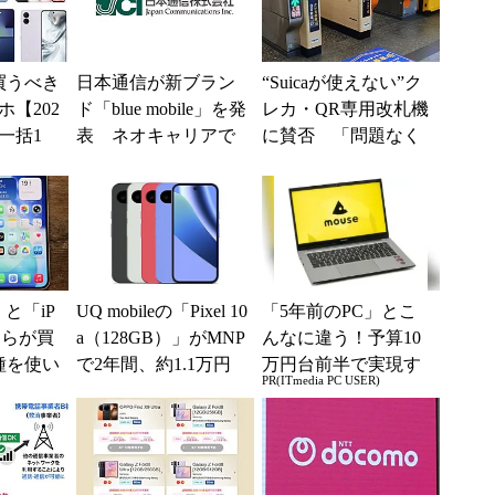
買うべき
日本通信が新ブラン
“Suicaが使えない”ク
【202
ド「blue mobile」を発
レカ・QR専用改札機
一括1
表 ネオキャリアで
に賛否 「問題なく
」からお
自由な通信環境へ
運用できる」「交通
.
系ICの方がスムー...
e」と「iP
UQ mobileの「Pixel 10
「5年前のPC」とこ
どちらが買
a（128GB）」がMNP
んなに違う！予算10
種を使い
で2年間、約1.1万円
万円台前半で実現す
PR(ITmedia PC USER)
た“スペ
に【スマホお得...
る快適PCライフ