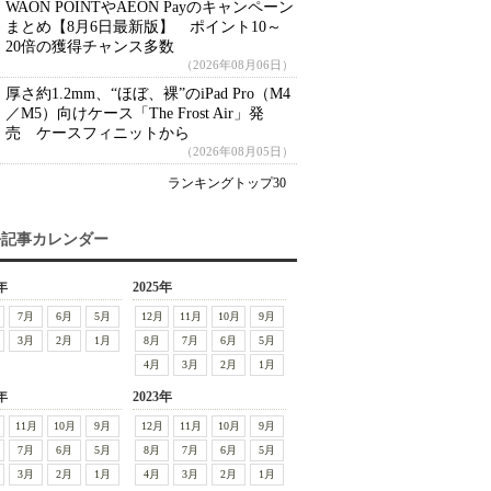
WAON POINTやAEON Payのキャンペーン
まとめ【8月6日最新版】 ポイント10～
20倍の獲得チャンス多数
（2026年08月06日）
厚さ約1.2mm、“ほぼ、裸”のiPad Pro（M4
／M5）向けケース「The Frost Air」発
売 ケースフィニットから
（2026年08月05日）
ランキングトップ30
去記事カレンダー
年
2025年
7月
6月
5月
12月
11月
10月
9月
3月
2月
1月
8月
7月
6月
5月
4月
3月
2月
1月
年
2023年
11月
10月
9月
12月
11月
10月
9月
7月
6月
5月
8月
7月
6月
5月
3月
2月
1月
4月
3月
2月
1月