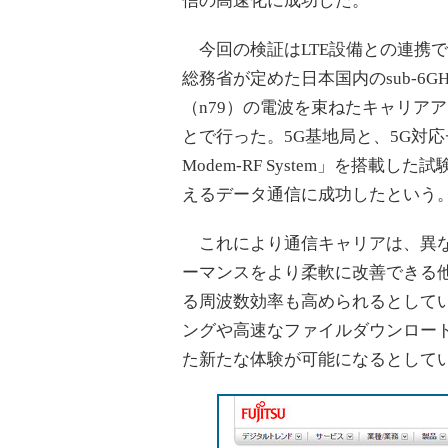
信の高速化に成功した。
今回の検証はLTE設備との連携で
総務省が定めた日本国内のsub-6GHz
（n79）の電波を束ねたキャリアアグ
とで行った。5G基地局と、5G対応チップセ
Modem-RF System」を搭載
えるデータ通信に成功したという
これにより通信キャリアは、異な
ーマンスをより柔軟に改善できる
る周波数効率も高められるとして
ングや高速なファイルダウンロード、Vi
た新たな体験が可能になるとして