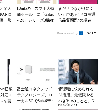
と楽天
IIJmioの「スマホ大特
まだ「つながりにく
PANロ
価セール」に「Galax
い」声ある“ドコモ通
供 熊
y Z8」シリーズ3機種
信品質問題”の現在
で障害
が登場 「moto g37...
地 前田社長が明か
す「道半ば」の詳細
Recommended by
解説
oid搭載
富士通コネクテッド
管理職に求められる
G対応ス
テクノロジーズ、ロ
AI活用。最低限やる
スを開
ーカル5GでSub-6帯・
べき3つのことと、N
PR(ビズヒント)
SA方式での相互接続
Gな自己認識