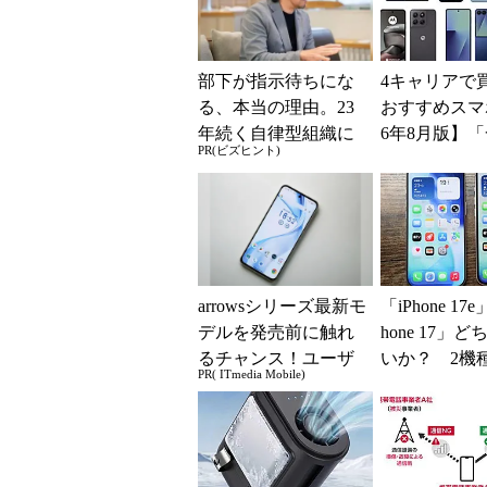
部下が指示待ちにな
4キャリアで
る、本当の理由。23
おすすめスマホ
年続く自律型組織に
6年8月版】「
PR(ビズヒント)
共通する「3つの要
円」「月1円
素」
得なiPhone／..
arrowsシリーズ最新モ
「iPhone 17
デルを発売前に触れ
hone 17」
るチャンス！ユーザ
いか？ 2機
PR( ITmedia Mobile)
ー座談会開催
込んで分かっ
ッ...