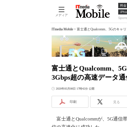
料金
iPho
メディア
Spon
ITmedia Mobile
>
富士通とQualcomm、5Gのキ
富士通とQualcomm
3Gbps超の高速データ
2020年05月08日 17時42分 公開
印刷
見る
富士通とQualcommが、5G