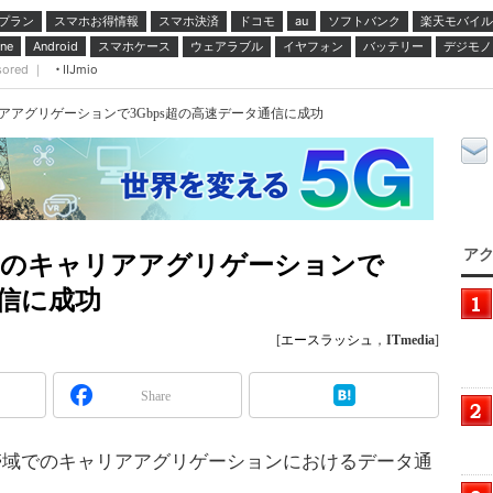
プラン
スマホお得情報
スマホ決済
ドコモ
ソフトバンク
楽天モバイル
au
スマホケース
ウェアラブル
イヤフォン
バッテリー
デジモノ
ne
Android
sored ｜
IIJmio
ャリアアグリゲーションで3Gbps超の高速データ通信に成功
アク
、5Gのキャリアアグリゲーションで
通信に成功
[
エースラッシュ
，
ITmedia
]
Share
通信帯域でのキャリアアグリゲーションにおけるデータ通