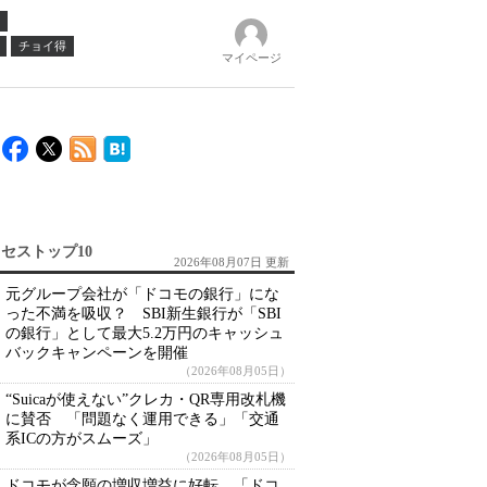
チョイ得
マイページ
セストップ10
2026年08月07日 更新
元グループ会社が「ドコモの銀行」にな
った不満を吸収？ SBI新生銀行が「SBI
の銀行」として最大5.2万円のキャッシュ
バックキャンペーンを開催
（2026年08月05日）
“Suicaが使えない”クレカ・QR専用改札機
に賛否 「問題なく運用できる」「交通
系ICの方がスムーズ」
（2026年08月05日）
ドコモが念願の増収増益に好転 「ドコ