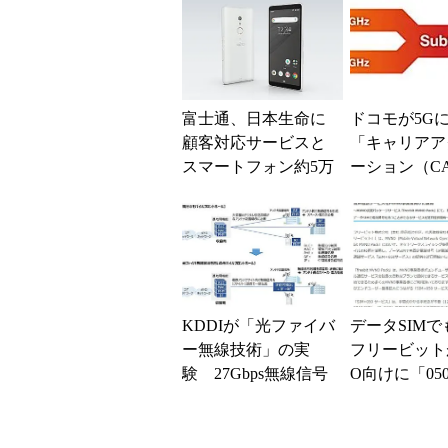
富士通、日本生命に
ドコモが5G
顧客対応サービスと
「キャリアア
スマートフォン約5万
ーション（C
台を納入 顧客対応
世界初提供 「X
を高度化
5 II」など...
KDDIが「光ファイバ
データSIM
ー無線技術」の実
フリービット
験 27Gbps無線信号
O向けに「05
の伝送に成功
P電話サービ