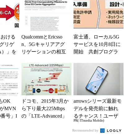
に成功
における
QualcommとEricsso
富士通、ローカル5G
グリゲ
n、5Gキャリアアグ
サービスを10月8日に
A）」を
リゲーションの相互
開始 共創プログラ
peria
運用性テストを完了
ムも
でもOK
ドコモ、2015年3月か
arrowsシリーズ最新モ
がMVN
ら下り最大225Mbps
デルを発売前に触れ
0番号」I
の「LTE-Advanced」
るチャンス！ユーザ
PR( ITmedia Mobile)
スを提供
を開始
ー座談会開催
Recommended by