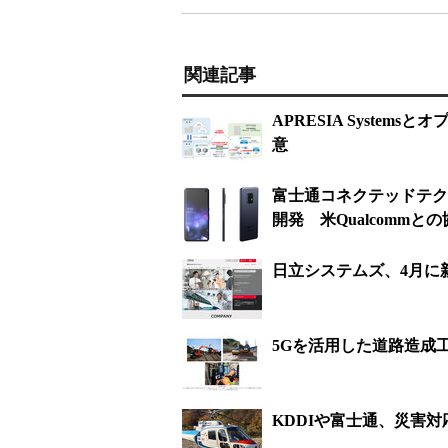
関連記事
APRESIA Syste
意
富士通コネクテッドテク
開発 米Qualcommと
日立システムズ、4月に
5Gを活用した道路造成工
KDDIや富士通、災害