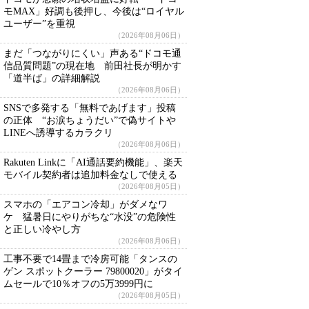
モMAX」好調も後押し、今後は“ロイヤル
ユーザー”を重視
（2026年08月06日）
まだ「つながりにくい」声ある“ドコモ通
信品質問題”の現在地 前田社長が明かす
「道半ば」の詳細解説
（2026年08月06日）
SNSで多発する「無料であげます」投稿
の正体 “お涙ちょうだい”で偽サイトや
LINEへ誘導するカラクリ
（2026年08月06日）
Rakuten Linkに「AI通話要約機能」、楽天
モバイル契約者は追加料金なしで使える
（2026年08月05日）
スマホの「エアコン冷却」がダメなワ
ケ 猛暑日にやりがちな“水没”の危険性
と正しい冷やし方
（2026年08月06日）
工事不要で14畳まで冷房可能「タンスの
ゲン スポットクーラー 79800020」がタイ
ムセールで10％オフの5万3999円に
（2026年08月05日）