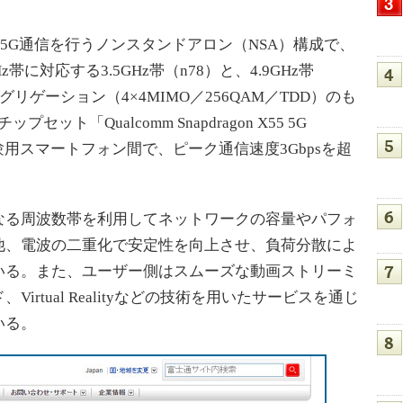
5G通信を行うノンスタンドアロン（NSA）構成で、
帯に対応する3.5GHz帯（n78）と、4.9GHz帯
リゲーション（4×4MIMO／256QAM／TDD）のも
ット「Qualcomm Snapdragon X55 5G
した試験用スマートフォン間で、ピーク通信速度3Gbpsを超
。
る周波数帯を利用してネットワークの容量やパフォ
他、電波の二重化で安定性を向上させ、負荷分散によ
いる。また、ユーザー側はスムーズな動画ストリーミ
rtual Realityなどの技術を用いたサービスを通じ
いる。