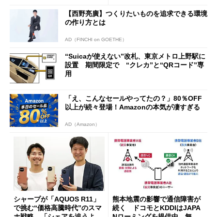
ッシュバックキャンペーンを
【西野亮廣】つくりたいものを追求できる環境
開催
の作り方とは
AD（FINCHI on GOETHE）
“Suicaが使えない”改札、東京メトロ上野駅に
設置 期間限定で “クレカ”と“QRコード”専
用
「え、こんなセールやってたの？」80％OFF
以上が続々登場！Amazonの本気が凄すぎる
AD（Amazon）
シャープが「AQUOS R11」
熊本地震の影響で通信障害が
で挑む“価格高騰時代”のスマ
続く ドコモとKDDIはJAPA
ホ戦略 「シェアを追うより
Nローミングを提供中、無料