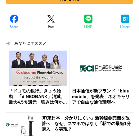
Share
Post
LINE
Hatena
あなたにオススメ
「ドコモの銀行」きょう始
日本通信が新ブランド「blue
動 「d NEOBANK」消滅、
mobile」を発表 ネオキャリ
最大4.5％還元 強みは何か解
アで自由な通信環境へ
説
JR東日本「分かりにくい」新幹線券売機を改
善へ なぜ、スマホではなく「駅での最短1分
購入」を実現？