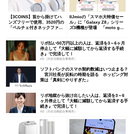
【3COINS】首から掛けてハ
IIJmioの「スマホ大特価セー
ンズフリーで使用、3520円の
ル」に「Galaxy Z8」シリー
「ペルチェ付きネックファ
ズ3機種が登場 「moto g37
ン」
j」や「OPPO Find X9 Ultr
a」も
リボ払い50万円以上の人は、返済を3～6ヶ月
停止して『大幅に減額してから返済する手続
き』で完済して！
AD（渋谷法務総合事務所）
ソフトバンクのスマホ契約数減はいつ止まる？
宮川社長が反転の時期を語る ホッピング対
策は「真剣にやりすぎた」
リボ地獄から抜け出したい人は、返済を3～6
ヶ月停止して『大幅に減額してから返済する手
続き』で完済して！
AD（渋谷法務総合事務所）