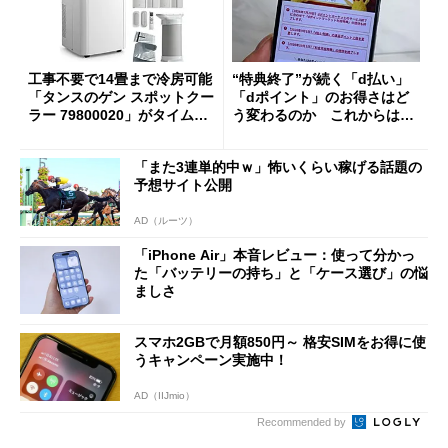
工事不要で14畳まで冷房可能
“特典終了”が続く「d払い」
「タンスのゲン スポットクー
「dポイント」のお得さはど
ラー 79800020」がタイムセ
う変わるのか これからは
ールで10％オフの5万3999円
「dカード」の利用が得策？
に
「また3連単的中ｗ」怖いくらい稼げる話題の
予想サイト公開
AD（ルーツ）
「iPhone Air」本音レビュー：使って分かっ
た「バッテリーの持ち」と「ケース選び」の悩
ましさ
スマホ2GBで月額850円～ 格安SIMをお得に使
うキャンペーン実施中！
AD（IIJmio）
Recommended by