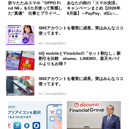
折りたたみスマホ「OPPO Fi
あなたの街の「スマホ決済」
nd N6」を3カ月使って実感し
キャンペーンまとめ【2026年
た“真価” 仕事とプライベー
8月版】～PayPay、d払い、a
トで大活躍
u PAY、楽天ペイ
SNSアカウントを着実に成長。実はみんなココ
使ってます。
AD（Dreaw合同会社）
UQ mobileとY!mobileの「セット割なし」新
割引を比較 ahamo、LINEMO、楽天モバイ
ルよりもお得？
SNSアカウントを着実に成長。実はみんなココ
使ってます。
AD（Dreaw合同会社）