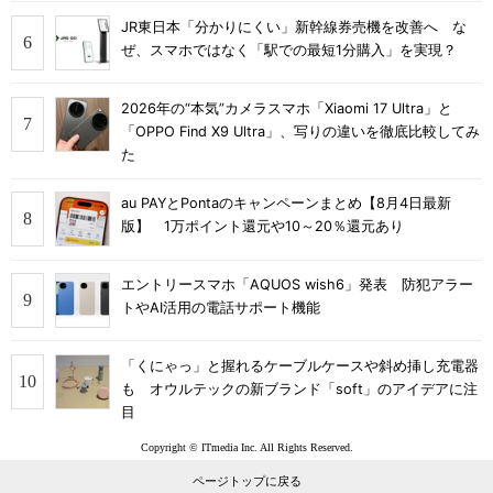
JR東日本「分かりにくい」新幹線券売機を改善へ な
ぜ、スマホではなく「駅での最短1分購入」を実現？
2026年の“本気”カメラスマホ「Xiaomi 17 Ultra」と
「OPPO Find X9 Ultra」、写りの違いを徹底比較してみ
た
au PAYとPontaのキャンペーンまとめ【8月4日最新
版】 1万ポイント還元や10～20％還元あり
エントリースマホ「AQUOS wish6」発表 防犯アラー
トやAI活用の電話サポート機能
「くにゃっ」と握れるケーブルケースや斜め挿し充電器
も オウルテックの新ブランド「soft」のアイデアに注
目
Copyright © ITmedia Inc. All Rights Reserved.
ページトップに戻る