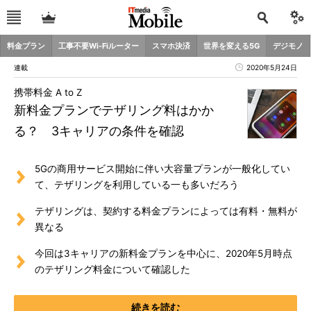
料金プラン
工事不要Wi-Fiルーター
スマホ決済
世界を変える5G
デジモノ
連載
2020年5月24日
携帯料金 A to Z
新料金プランでテザリング料はかか
る？ 3キャリアの条件を確認
5Gの商用サービス開始に伴い大容量プランが一般化してい
て、テザリングを利用している一も多いだろう
テザリングは、契約する料金プランによっては有料・無料が
異なる
今回は3キャリアの新料金プランを中心に、2020年5月時点
のテザリング料金について確認した
続きを読む