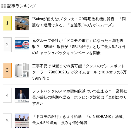
記事ランキング
“Suicaが使えない”クレカ・QR専用改札機に賛否 「問
題なく運用できる」「交通系ICの方がスムーズ」
元グループ会社が「ドコモの銀行」になった不満を吸
収？ SBI新生銀行が「SBIの銀行」として最大5.2万円
のキャッシュバックキャンペーンを開催
工事不要で14畳まで冷房可能「タンスのゲン スポット
クーラー 79800020」がタイムセールで10％オフの5万
3999円に
ソフトバンクのスマホ契約数減はいつ止まる？ 宮川社
長が反転の時期を語る ホッピング対策は「真剣にやり
すぎた」
「ドコモの銀行」きょう始動 「d NEOBANK」消滅、
最大4.5％還元 強みは何か解説