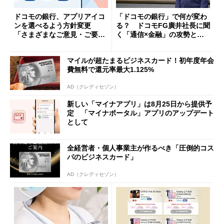
ドコモの銀行、アプリアイコ
「ドコモの銀行」で何が変わ
ンを選べるよう方針変更
る？ ドコモFG廣井社長に聞
「さまざまなご意見・ご要望
く「通信×金融」の攻勢とグ
を踏まえ」
ループ戦略
マイルが超たまるビジネスカード！初年度年会
費無料で還元率最大1.125%
AD（クレディセゾン）
新しい「マイナアプリ」は8月25日から提供予
定 「マイナポータル」アプリのアップデート
として
全経営者・個人事業主が作るべき「圧倒的コス
パのビジネスカード」
AD（クレディセゾン）