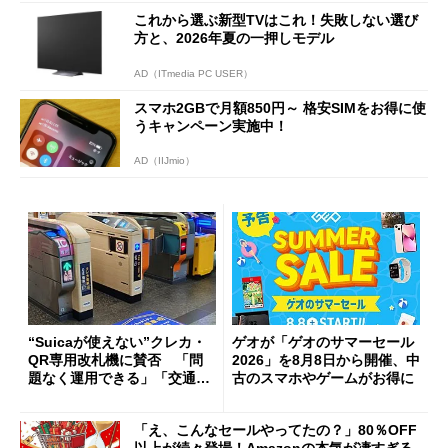
これから選ぶ新型TVはこれ！失敗しない選び
方と、2026年夏の一押しモデル
AD（ITmedia PC USER）
スマホ2GBで月額850円～ 格安SIMをお得に使
うキャンペーン実施中！
AD（IIJmio）
“Suicaが使えない”クレカ・
ゲオが「ゲオのサマーセール
QR専用改札機に賛否 「問
2026」を8月8日から開催、中
題なく運用できる」「交通系I
古のスマホやゲームがお得に
Cの方がスムーズ」
「え、こんなセールやってたの？」80％OFF
以上が続々登場！Amazonの本気が凄すぎる