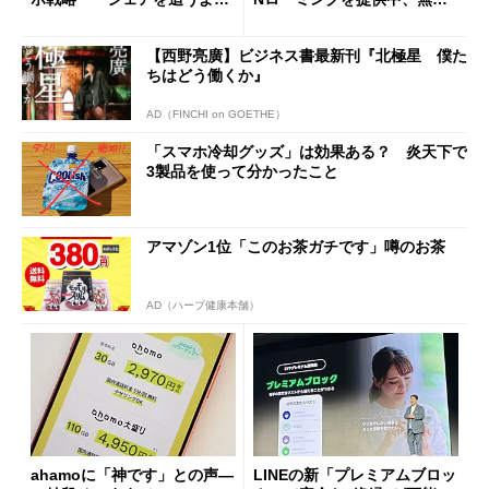
も既存ユーザーを大切に」
Wi-Fi「00000JAPAN」も開
放
【西野亮廣】ビジネス書最新刊『北極星 僕た
ちはどう働くか』
AD（FINCHI on GOETHE）
「スマホ冷却グッズ」は効果ある？ 炎天下で
3製品を使って分かったこと
アマゾン1位「このお茶ガチです」噂のお茶
AD（ハーブ健康本舗）
ahamoに「神です」との声―
LINEの新「プレミアムブロッ