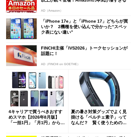
AD（Amazon）
「iPhone 17e」と「iPhone 17」どちらが買
いか？ 2機種を使い込んで分かった“スペッ
ク表にない違い”
FINCHI主催「IVS2026」トークセッションが
話題に！
AD（FINCHI on GOETHE）
4キャリアで買うべきおすす
夏の暑さ対策グッズでよく見
めスマホ【2026年8月版】
掛ける「ペルチェ素子」って
「一括1円」「月1円」からお
なんだ？ 賢く使うための注
得なiPhone／Pixel／Galaxy
意点も
まで