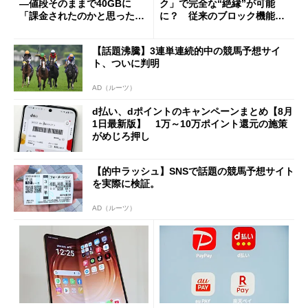
―値段そのままで40GBに
ク」で完全な“絶縁”が可能
「課金されたのかと思った」
に？ 従来のブロック機能と
と戸惑いも
の決定的な違い
【話題沸騰】3連単連続的中の競馬予想サイ
ト、ついに判明
AD（ルーツ）
d払い、dポイントのキャンペーンまとめ【8月
1日最新版】 1万～10万ポイント還元の施策
がめじろ押し
【的中ラッシュ】SNSで話題の競馬予想サイト
を実際に検証。
AD（ルーツ）