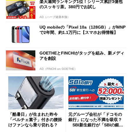
楽天週間ランキング1位！シリーズ累計3億包
のスッキリ茶。380円でお試し
AD（ハーブ健康本舗）
UQ mobileの「Pixel 10a（128GB）」がMNP
で2年間、約1.1万円に【スマホお得情報】
GOETHEとFINCHIがタッグを組み、新メディ
アを創設
AD（FINCHI on GOETHE）
「酷暑日」が生まれた昨今
元グループ会社が「ドコモの
「ペルチェ素子」付きの腰掛
銀行」になった不満を吸収？
けファンなら乗り切れる？
SBI新生銀行が「SBIの銀
行」として最大5.2万円のキャ