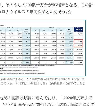
、そのうちの200数十万台が5G端末となる。この計
コロナウイルスの動向次第といえそうだ。
た補足資料によると、2020年度の端末販売台数は760万台（うち、ス
。このうち、5G端末は「200数十万台」（高橋社長）を占めているよ
地局の開設は順調に進んでおり、「2020年度末まで
局」という計画からの“前倒し”は、現状は順調に進んで