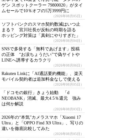
ゲン スポットクーラー 79800020」がタイ
ムセールで10％オフの5万3999円に
（2026年08月05日）
ソフトバンクのスマホ契約数減はいつ止
まる？ 宮川社長が反転の時期を語る
ホッピング対策は「真剣にやりすぎた」
（2026年08月04日）
SNSで多発する「無料であげます」投稿
の正体 “お涙ちょうだい”で偽サイトや
LINEへ誘導するカラクリ
（2026年08月06日）
Rakuten Linkに「AI通話要約機能」、楽天
モバイル契約者は追加料金なしで使える
（2026年08月05日）
「ドコモの銀行」きょう始動 「d
NEOBANK」消滅、最大4.5％還元 強み
は何か解説
（2026年08月03日）
2026年の“本気”カメラスマホ「Xiaomi 17
Ultra」と「OPPO Find X9 Ultra」、写りの
違いを徹底比較してみた
（2026年08月05日）