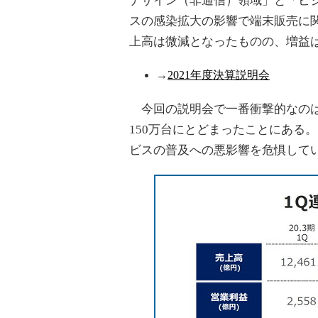
デザイン（非通信）領域」と「ビ
スの感染拡大の影響で端末販売に
上高は微減となったものの、増益
→
2021年度決算説明会
今回の説明会で一番衝撃的なの
150万台にとどまったことにある
ビスの普及への悪影響を危惧して