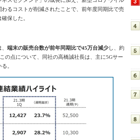
ジネスセグメント」の成長に加え、新型コロナウイル
関わるコストが削減されたことで、前年度同期比で売
は確保した。
は、
端末の販売台数が前年同期比で45万台減少
し、約
。この点について、同社の高橋誠社長は、主に5Gサー
いる。