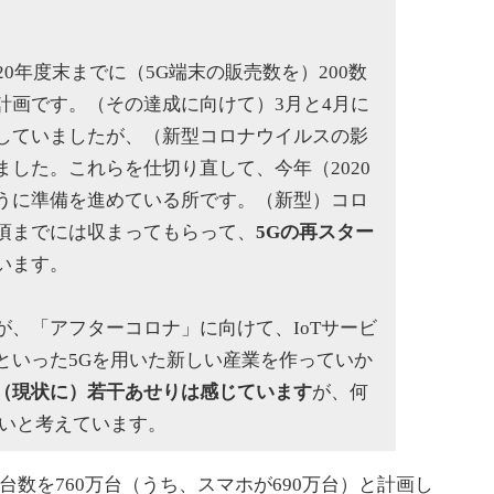
0年度末までに（5G端末の販売数を）200数
計画です。（その達成に向けて）3月と4月に
していましたが、（新型コロナウイルスの影
した。これらを仕切り直して、今年（2020
うに準備を進めている所です。（新型）コロ
頃までには収まってもらって、
5Gの再スター
います。
、「アフターコロナ」に向けて、IoTサービ
といった5Gを用いた新しい産業を作っていか
（現状に）若干あせりは感じています
が、何
たいと考えています。
売台数を760万台（うち、スマホが690万台）と計画し