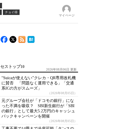
チョイ得
マイページ
セストップ10
2026年08月06日 更新
“Suicaが使えない”クレカ・QR専用改札機
に賛否 「問題なく運用できる」「交通
系ICの方がスムーズ」
（2026年08月05日）
元グループ会社が「ドコモの銀行」にな
った不満を吸収？ SBI新生銀行が「SBI
の銀行」として最大5.2万円のキャッシュ
バックキャンペーンを開催
（2026年08月05日）
工事不要で14畳まで冷房可能「タンスの