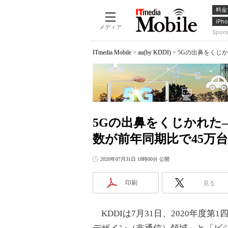
料金
iPho
メディア
Spon
ITmedia Mobile
>
au(by KDDI)
>
5Gの出鼻をくじか
5Gの出鼻をくじかれた――
数が前年同期比で45万
2020年07月31日 18時00分 公開
印刷
見る
KDDIは7月31日、2020年度