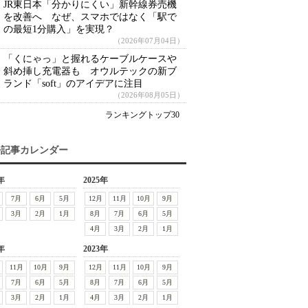
JR東日本「分かりにくい」新幹線券売機
を改善へ なぜ、スマホではなく「駅で
の最短1分購入」を実現？
（2026年07月04日）
「くにゃっ」と握れるケーブルケースや
斜め挿し充電器も オウルテックの新ブ
ランド「soft」のアイデアに注目
（2026年08月05日）
ランキングトップ30
去記事カレンダー
年
2025年
7月
6月
5月
12月
11月
10月
9月
3月
2月
1月
8月
7月
6月
5月
4月
3月
2月
1月
年
2023年
11月
10月
9月
12月
11月
10月
9月
7月
6月
5月
8月
7月
6月
5月
3月
2月
1月
4月
3月
2月
1月