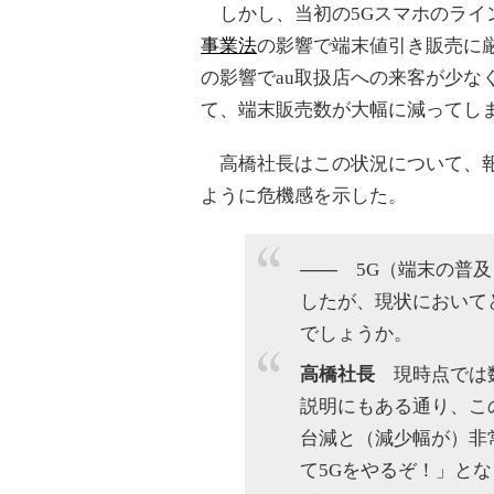
しかし、当初の5Gスマホのライ
事業法
の影響で端末値引き販売に
の影響でau取扱店への来客が少な
て、端末販売数が大幅に減ってし
高橋社長はこの状況について、報
ように危機感を示した。
――
5G（端末の普及
したが、現状において
でしょうか。
高橋社長
現時点では数
説明にもある通り、こ
台減と（減少幅が）非
て5Gをやるぞ！」と