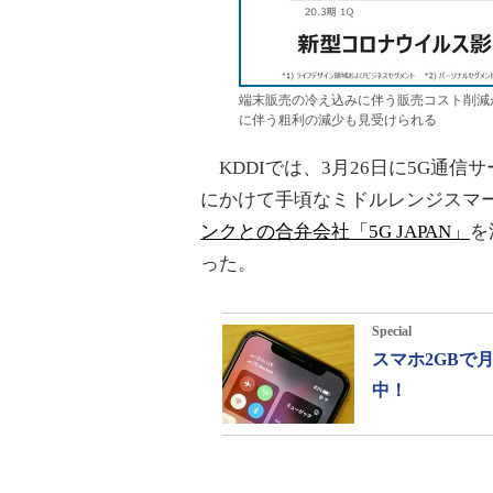
端末販売の冷え込みに伴う販売コスト削減
に伴う粗利の減少も見受けられる
KDDIでは、3月26日に5G通信サ
にかけて手頃なミドルレンジスマ
ンクとの合弁会社「5G JAPAN」
を
った。
Special
スマホ2GBで
中！