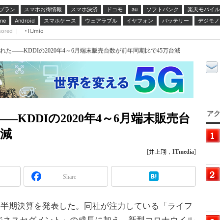
プラン
スマホお得情報
スマホ決済
ドコモ
ソフトバンク
楽天モバイル
au
スマホケース
ウェアラブル
イヤフォン
バッテリー
デジモノ
ne
Android
sored ｜
IIJmio
れた――KDDIの2020年4～6月端末販売台数が前年同期比で45万台減
アク
KDDIの2020年4～6月端末販売台
台減
[
井上翔
，
ITmedia
]
Share
第1四半期決算を発表した。同社が注力している「ライフ