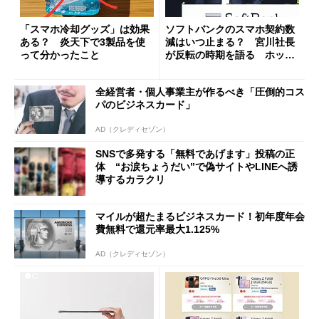
「スマホ冷却グッズ」は効果
ソフトバンクのスマホ契約数
ある？ 炎天下で3製品を使
減はいつ止まる？ 宮川社長
って分かったこと
が反転の時期を語る ホッピ
ング対策は「真剣にやりすぎ
た」
全経営者・個人事業主が作るべき「圧倒的コス
パのビジネスカード」
AD（クレディセゾン）
SNSで多発する「無料であげます」投稿の正
体 “お涙ちょうだい”で偽サイトやLINEへ誘
導するカラクリ
マイルが超たまるビジネスカード！初年度年会
費無料で還元率最大1.125%
AD（クレディセゾン）