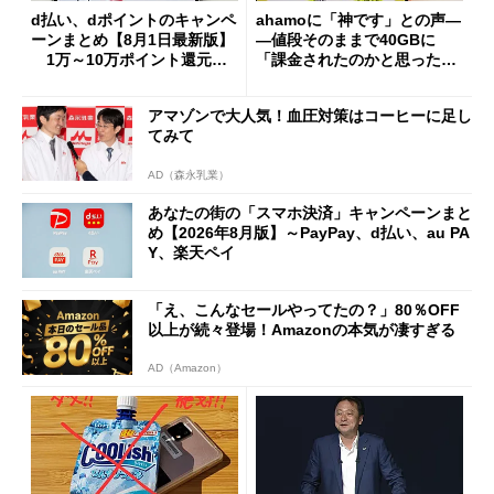
d払い、dポイントのキャンペ
ahamoに「神です」との声―
ーンまとめ【8月1日最新版】
―値段そのままで40GBに
1万～10万ポイント還元の
「課金されたのかと思った」
施策がめじろ押し
と戸惑いも
アマゾンで大人気！血圧対策はコーヒーに足し
てみて
AD（森永乳業）
あなたの街の「スマホ決済」キャンペーンまと
め【2026年8月版】～PayPay、d払い、au PA
Y、楽天ペイ
「え、こんなセールやってたの？」80％OFF
以上が続々登場！Amazonの本気が凄すぎる
AD（Amazon）