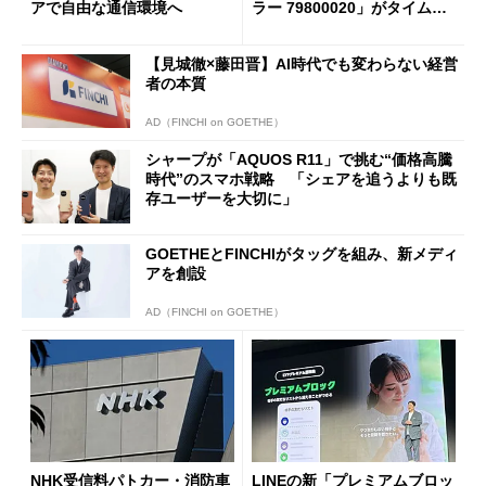
アで自由な通信環境へ
ラー 79800020」がタイムセ
ールで10％オフの5万3999円
に
【見城徹×藤田晋】AI時代でも変わらない経営
者の本質
AD（FINCHI on GOETHE）
シャープが「AQUOS R11」で挑む“価格高騰
時代”のスマホ戦略 「シェアを追うよりも既
存ユーザーを大切に」
GOETHEとFINCHIがタッグを組み、新メディ
アを創設
AD（FINCHI on GOETHE）
NHK受信料パトカー・消防車
LINEの新「プレミアムブロッ