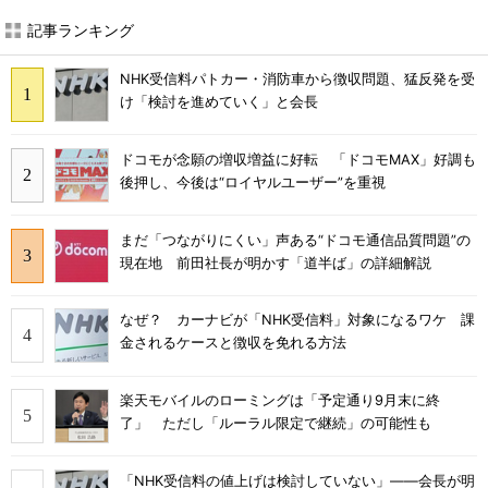
記事ランキング
NHK受信料パトカー・消防車から徴収問題、猛反発を受
け「検討を進めていく」と会長
ドコモが念願の増収増益に好転 「ドコモMAX」好調も
後押し、今後は“ロイヤルユーザー”を重視
まだ「つながりにくい」声ある“ドコモ通信品質問題”の
現在地 前田社長が明かす「道半ば」の詳細解説
なぜ？ カーナビが「NHK受信料」対象になるワケ 課
金されるケースと徴収を免れる方法
楽天モバイルのローミングは「予定通り9月末に終
了」 ただし「ルーラル限定で継続」の可能性も
「NHK受信料の値上げは検討していない」――会長が明