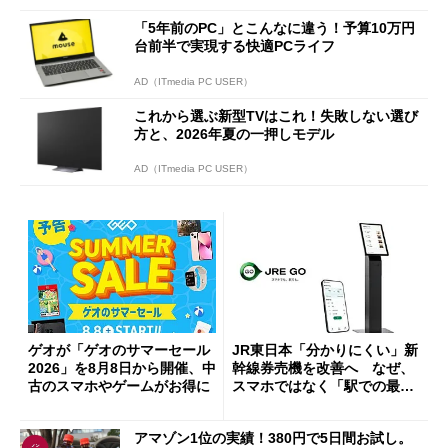
「5年前のPC」とこんなに違う！予算10万円
台前半で実現する快適PCライフ
AD（ITmedia PC USER）
これから選ぶ新型TVはこれ！失敗しない選び
方と、2026年夏の一押しモデル
AD（ITmedia PC USER）
ゲオが「ゲオのサマーセール
JR東日本「分かりにくい」新
2026」を8月8日から開催、中
幹線券売機を改善へ なぜ、
古のスマホやゲームがお得に
スマホではなく「駅での最短
1分購入」を実現？
アマゾン1位の実績！380円で5日間お試し。