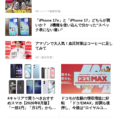
AD（ハーブ健康本舗）
「iPhone 17e」と「iPhone 17」どちらが買
いか？ 2機種を使い込んで分かった“スペッ
ク表にない違い”
アマゾンで大人気！血圧対策はコーヒーに足し
てみて
AD（森永乳業）
4キャリアで買うべきおすす
ドコモが念願の増収増益に好
めスマホ【2026年8月版】
転 「ドコモMAX」好調も後
「一括1円」「月1円」からお
押し、今後は“ロイヤルユー
得なiPhone／Pixel／Galaxy
ザー”を重視
まで