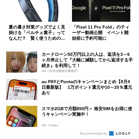
夏の暑さ対策グッズでよく見
「Pixel 11 Pro Fold」のティ
掛ける「ペルチェ素子」って
ーザー動画公開 イベント開
なんだ？ 賢く使うための注
始前に予約可能に
意点も
カードローン50万円以上の人は、返済を3～6
ヶ月停止して『大幅に減額してから返済する手
続き』を利用して！
AD（渋谷法務総合事務所）
au PAYとPontaのキャンペーンまとめ【8月4
日最新版】 1万ポイント還元や10～20％還元
あり
スマホ2GBで月額850円～ 格安SIMをお得に使
うキャンペーン実施中！
AD（IIJmio）
Recommended by