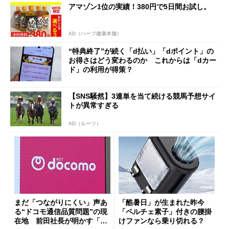
アマゾン1位の実績！380円で5日間お試し。
AD（ハーブ健康本舗）
“特典終了”が続く「d払い」「dポイント」の
お得さはどう変わるのか これからは「dカー
ド」の利用が得策？
【SNS騒然】3連単を当て続ける競馬予想サイ
トが異常すぎる
AD（ルーツ）
まだ「つながりにくい」声あ
「酷暑日」が生まれた昨今
る“ドコモ通信品質問題”の現
「ペルチェ素子」付きの腰掛
在地 前田社長が明かす「道
けファンなら乗り切れる？