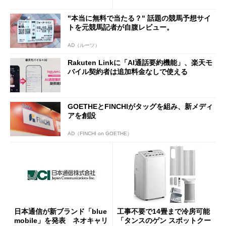
半ば」の詳細解説
"本当に無料で当たる？" 話題の競馬予想サイ
トを元競馬記者が自腹レビュー。
AD（ルーツ）
Rakuten Linkに「AI通話要約機能」、楽天モ
バイル契約者は追加料金なしで使える
GOETHEとFINCHIがタッグを組み、新メディ
アを創設
AD（FINCHI on GOETHE）
日本通信が新ブランド「blue
工事不要で14畳まで冷房可能
mobile」を発表 ネオキャリ
「タンスのゲン スポットクー