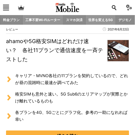
料金プラン
工事不要Wi-Fiルーター
スマホ決済
世界を変える5G
デジモノ
レビュー
2021年6月22日
ahamoや5G格安SIMはどれだけ速
い？ 各社11プランで通信速度を一斉テ
ストした
キャリア・MVNO各社の11プランを契約しているので、どれ
が昼の混雑時に最速か調べてみた
格安SIMも意外と速い。5G Sub6のエリアマップが実際とか
け離れているものも
各プランを4G、5Gごとにグラフ化。参考の一助になれれば
幸い