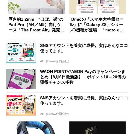
厚さ約1.2mm、“ほぼ、裸”のi
IIJmioの「スマホ大特価セー
Pad Pro（M4／M5）向けケ
ル」に「Galaxy Z8」シリー
ース「The Frost Air」発売
ズ3機種が登場 「moto g37
ケースフィニットから
j」や「OPPO Find X9 Ultr
a」も
SNSアカウントを着実に成長。実はみんなココ
使ってます。
AD（Dreaw合同会社）
WAON POINTやAEON Payのキャンペーンま
とめ【8月6日最新版】 ポイント10～20倍の
獲得チャンス多数
SNSアカウントを着実に成長。実はみんなココ
使ってます。
AD（Dreaw合同会社）