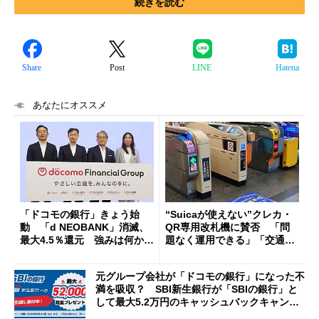
続きを読む
Share
Post
LINE
Hatena
あなたにオススメ
「ドコモの銀行」きょう始
“Suicaが使えない”クレカ・
動 「d NEOBANK」消滅、
QR専用改札機に賛否 「問
最大4.5％還元 強みは何か解
題なく運用できる」「交通系I
説
Cの方がスムーズ」
元グループ会社が「ドコモの銀行」になった不
満を吸収？ SBI新生銀行が「SBIの銀行」と
して最大5.2万円のキャッシュバックキャンペ
ーンを開催