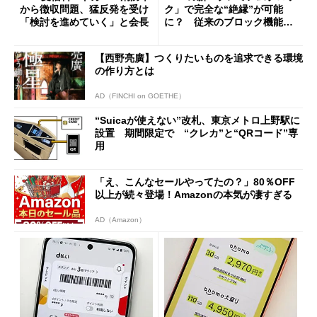
から徴収問題、猛反発を受け
ク」で完全な“絶縁”が可能
「検討を進めていく」と会長
に？ 従来のブロック機能と
の決定的な違い
【西野亮廣】つくりたいものを追求できる環境
の作り方とは
AD（FINCHI on GOETHE）
“Suicaが使えない”改札、東京メトロ上野駅に
設置 期間限定で “クレカ”と“QRコード”専
用
「え、こんなセールやってたの？」80％OFF
以上が続々登場！Amazonの本気が凄すぎる
AD（Amazon）