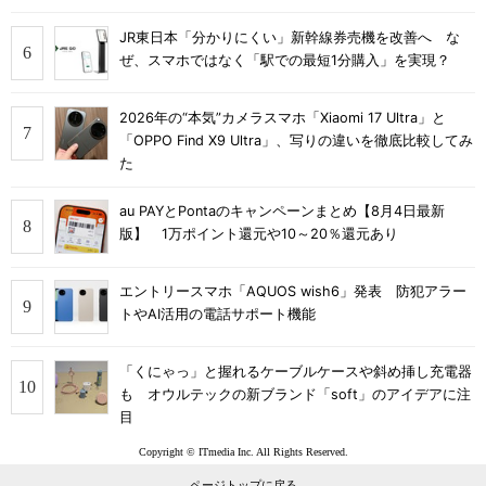
JR東日本「分かりにくい」新幹線券売機を改善へ な
ぜ、スマホではなく「駅での最短1分購入」を実現？
2026年の“本気”カメラスマホ「Xiaomi 17 Ultra」と
「OPPO Find X9 Ultra」、写りの違いを徹底比較してみ
た
au PAYとPontaのキャンペーンまとめ【8月4日最新
版】 1万ポイント還元や10～20％還元あり
エントリースマホ「AQUOS wish6」発表 防犯アラー
トやAI活用の電話サポート機能
「くにゃっ」と握れるケーブルケースや斜め挿し充電器
も オウルテックの新ブランド「soft」のアイデアに注
目
Copyright © ITmedia Inc. All Rights Reserved.
ページトップに戻る