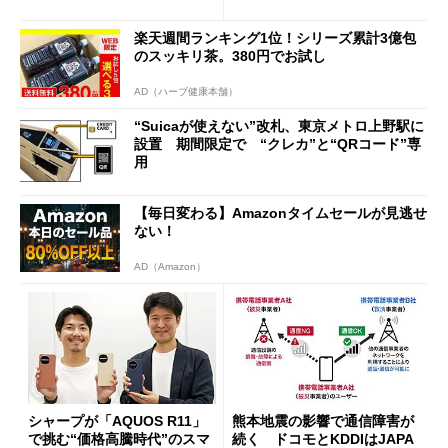
行」として最大5.2万円のキャ
ッシュバックキャンペーンを
楽天週間ランキング1位！シリーズ累計3億包
開催
のスッキリ茶。380円でお試し
AD（ハーブ健康本舗）
“Suicaが使えない”改札、東京メトロ上野駅に
設置 期間限定で “クレカ”と“QRコード”専
用
【毎日変わる】Amazonタイムセールが見逃せ
ない！
AD（Amazon）
シャープが「AQUOS R11」
熊本地震の影響で通信障害が
で挑む“価格高騰時代”のスマ
続く ドコモとKDDIはJAPA