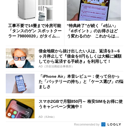
工事不要で14畳まで冷房可能
“特典終了”が続く「d払い」
「タンスのゲン スポットクー
「dポイント」のお得さはど
ラー 79800020」がタイムセ
う変わるのか これからは
ールで10％オフの5万3999円
「dカード」の利用が得策？
に
借金地獄から抜け出したい人は、返済を3～6
ヶ月停止して『借金を0円もしくは大幅に減額
してから返済する手続き』を利用して！
AD（渋谷法務総合事務所）
「iPhone Air」本音レビュー：使って分かっ
た「バッテリーの持ち」と「ケース選び」の悩
ましさ
スマホ2GBで月額850円～ 格安SIMをお得に使
うキャンペーン実施中！
AD（IIJmio）
Recommended by