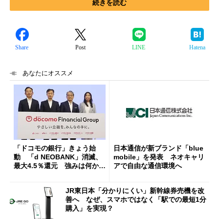
続きを読む
Share
Post
LINE
Hatena
あなたにオススメ
「ドコモの銀行」きょう始
日本通信が新ブランド「blue
動 「d NEOBANK」消滅、
mobile」を発表 ネオキャリ
最大4.5％還元 強みは何か解
アで自由な通信環境へ
説
JR東日本「分かりにくい」新幹線券売機を改
善へ なぜ、スマホではなく「駅での最短1分
購入」を実現？