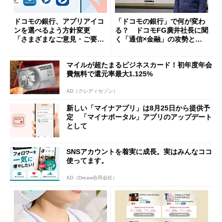
ドコモの銀行、アプリアイコ
「ドコモの銀行」で何が変わ
ンを選べるよう方針変更
る？ ドコモFG廣井社長に聞
「さまざまなご意見・ご要望
く「通信×金融」の攻勢とグ
を踏まえ」
ループ戦略
マイルが超たまるビジネスカード！初年度年会
費無料で還元率最大1.125%
AD（クレディセゾン）
新しい「マイナアプリ」は8月25日から提供予
定 「マイナポータル」アプリのアップデート
として
SNSアカウントを着実に成長。実はみんなココ
使ってます。
AD（Dreaw合同会社）