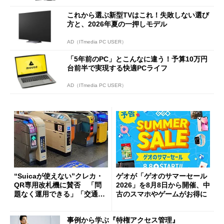
これから選ぶ新型TVはこれ！失敗しない選び
方と、2026年夏の一押しモデル
AD（ITmedia PC USER）
「5年前のPC」とこんなに違う！予算10万円
台前半で実現する快適PCライフ
AD（ITmedia PC USER）
“Suicaが使えない”クレカ・
ゲオが「ゲオのサマーセール
QR専用改札機に賛否 「問
2026」を8月8日から開催、中
題なく運用できる」「交通系I
古のスマホやゲームがお得に
Cの方がスムーズ」
事例から学ぶ『特権アクセス管理』