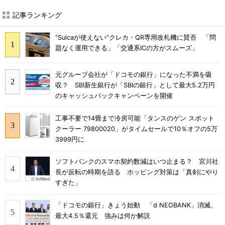
記事ランキング
“Suicaが使えない”クレカ・QR専用改札機に賛否 「問
題なく運用できる」「交通系ICの方がスムーズ」
元グループ会社が「ドコモの銀行」になった不満を吸
収？ SBI新生銀行が「SBIの銀行」として最大5.2万円
のキャッシュバックキャンペーンを開催
工事不要で14畳まで冷房可能「タンスのゲン スポット
クーラー 79800020」がタイムセールで10％オフの5万
3999円に
ソフトバンクのスマホ契約数減はいつ止まる？ 宮川社
長が反転の時期を語る ホッピング対策は「真剣にやり
すぎた」
「ドコモの銀行」きょう始動 「d NEOBANK」消滅、
最大4.5％還元 強みは何か解説