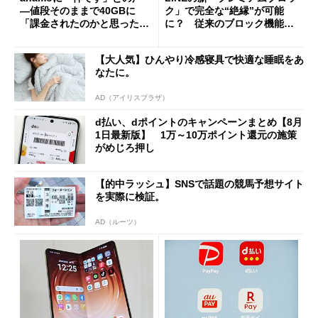
―値段そのままで40GBに
ク」で完全な“絶縁”が可能
「課金されたのかと思った」
に？ 従来のブロック機能と
と戸惑いも
の決定的な違い
【大人気】ひんやり冷感寝具で快適な睡眠をあ
なたに。
AD（アイリスプラザ）
d払い、dポイントのキャンペーンまとめ【8月
1日最新版】 1万～10万ポイント還元の施策
がめじろ押し
【的中ラッシュ】SNSで話題の競馬予想サイト
を実際に検証。
AD（ルーツ）