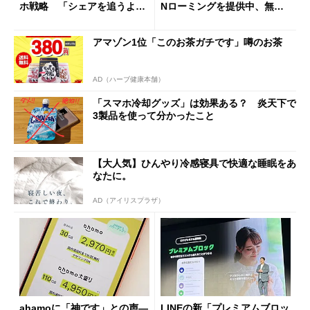
ホ戦略 「シェアを追うより
Nローミングを提供中、無料
も既存ユーザーを大切に」
Wi-Fi「00000JAPAN」も開
放
アマゾン1位「このお茶ガチです」噂のお茶
AD（ハーブ健康本舗）
「スマホ冷却グッズ」は効果ある？ 炎天下で
3製品を使って分かったこと
【大人気】ひんやり冷感寝具で快適な睡眠をあ
なたに。
AD（アイリスプラザ）
ahamoに「神です」との声―
LINEの新「プレミアムブロッ