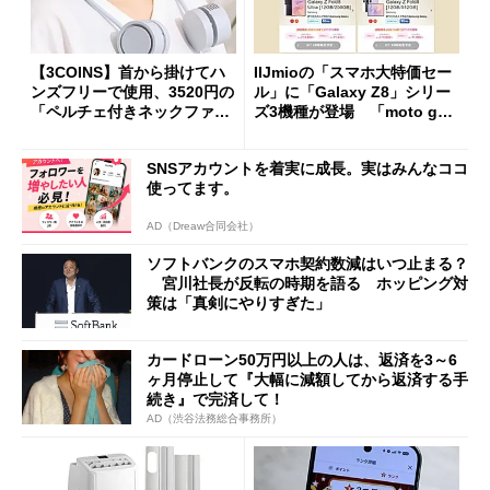
【3COINS】首から掛けてハ
IIJmioの「スマホ大特価セー
ンズフリーで使用、3520円の
ル」に「Galaxy Z8」シリー
「ペルチェ付きネックファ
ズ3機種が登場 「moto g37
ン」
j」や「OPPO Find X9 Ultr
a」も
SNSアカウントを着実に成長。実はみんなココ
使ってます。
AD（Dreaw合同会社）
ソフトバンクのスマホ契約数減はいつ止まる？
宮川社長が反転の時期を語る ホッピング対
策は「真剣にやりすぎた」
カードローン50万円以上の人は、返済を3～6
ヶ月停止して『大幅に減額してから返済する手
続き』で完済して！
AD（渋谷法務総合事務所）