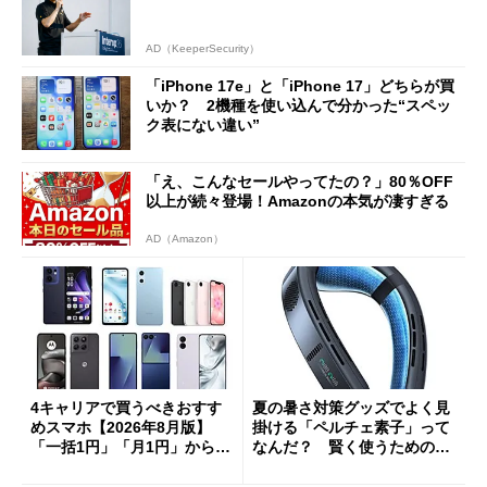
AD（KeeperSecurity）
「iPhone 17e」と「iPhone 17」どちらが買
いか？ 2機種を使い込んで分かった“スペッ
ク表にない違い”
「え、こんなセールやってたの？」80％OFF
以上が続々登場！Amazonの本気が凄すぎる
AD（Amazon）
4キャリアで買うべきおすす
夏の暑さ対策グッズでよく見
めスマホ【2026年8月版】
掛ける「ペルチェ素子」って
「一括1円」「月1円」からお
なんだ？ 賢く使うための注
得なiPhone／Pixel／Galaxy
意点も
まで