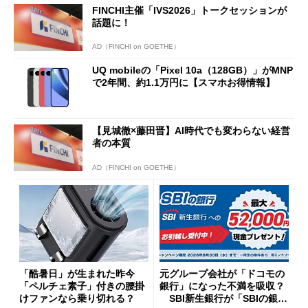
FINCHI主催「IVS2026」トークセッションが
話題に！
AD（FINCHI on GOETHE）
UQ mobileの「Pixel 10a（128GB）」がMNP
で2年間、約1.1万円に【スマホお得情報】
【見城徹×藤田晋】AI時代でも変わらない経営
者の本質
AD（FINCHI on GOETHE）
「酷暑日」が生まれた昨今
元グループ会社が「ドコモの
「ペルチェ素子」付きの腰掛
銀行」になった不満を吸収？
けファンなら乗り切れる？
SBI新生銀行が「SBIの銀