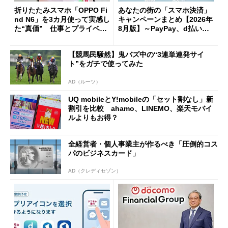
折りたたみスマホ「OPPO Fi
あなたの街の「スマホ決済」
nd N6」を3カ月使って実感し
キャンペーンまとめ【2026年
た“真価” 仕事とプライベー
8月版】～PayPay、d払い、a
トで大活躍
u PAY、楽天ペイ
【競馬民騒然】鬼バズ中の“3連単連発サイ
ト”をガチで使ってみた
AD（ルーツ）
UQ mobileとY!mobileの「セット割なし」新
割引を比較 ahamo、LINEMO、楽天モバイ
ルよりもお得？
全経営者・個人事業主が作るべき「圧倒的コス
パのビジネスカード」
AD（クレディセゾン）