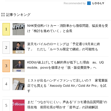
Recommended by
記事ランキング
NHK受信料パトカー・消防車から徴収問題、猛反発を受
け「検討を進めていく」と会長
楽天モバイルのローミングは「予定通り9月末に終
了」 ただし「ルーラル限定で継続」の可能性も
KDDIが値上げしても解約率が低下した理由 au、UQ
mobile、povoを循環させ「脱・販促費競争」へ
ミストが出るハンディファンって涼しいの？ 家電量販
店でも買える「Aecooly Cold Air／Cold Air Pro」を試
す
まだ「つながりにくい」声ある“ドコモ通信品質問題”の
現在地 前田社長が明かす「道半ば」の詳細解説