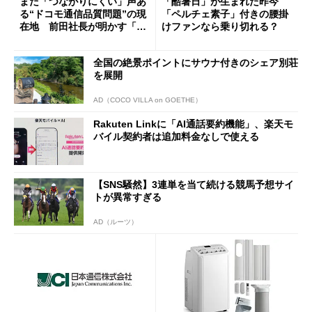
まだ「つながりにくい」声あ
「酷暑日」が生まれた昨今
る“ドコモ通信品質問題”の現
「ペルチェ素子」付きの腰掛
在地 前田社長が明かす「道
けファンなら乗り切れる？
半ば」の詳細解説
全国の絶景ポイントにサウナ付きのシェア別荘
を展開
AD（COCO VILLA on GOETHE）
Rakuten Linkに「AI通話要約機能」、楽天モ
バイル契約者は追加料金なしで使える
【SNS騒然】3連単を当て続ける競馬予想サイ
トが異常すぎる
AD（ルーツ）