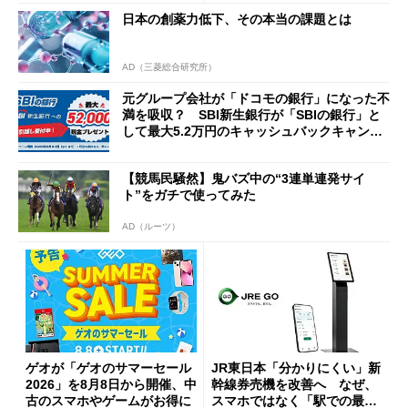
日本の創薬力低下、その本当の課題とは
AD（三菱総合研究所）
元グループ会社が「ドコモの銀行」になった不
満を吸収？ SBI新生銀行が「SBIの銀行」と
して最大5.2万円のキャッシュバックキャンペ
ーンを開催
【競馬民騒然】鬼バズ中の“3連単連発サイ
ト”をガチで使ってみた
AD（ルーツ）
ゲオが「ゲオのサマーセール
JR東日本「分かりにくい」新
2026」を8月8日から開催、中
幹線券売機を改善へ なぜ、
古のスマホやゲームがお得に
スマホではなく「駅での最短