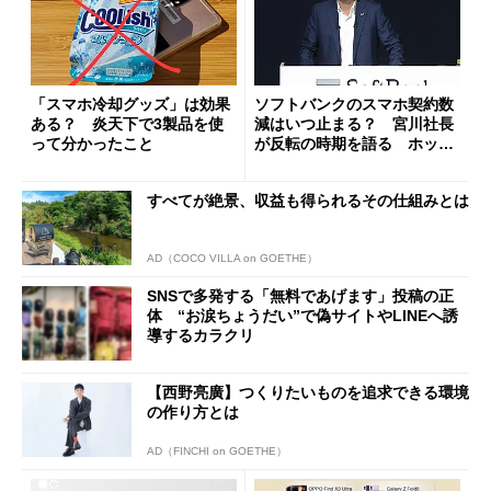
「スマホ冷却グッズ」は効果
ソフトバンクのスマホ契約数
ある？ 炎天下で3製品を使
減はいつ止まる？ 宮川社長
って分かったこと
が反転の時期を語る ホッピ
ング対策は「真剣にやりすぎ
た」
すべてが絶景、収益も得られるその仕組みとは
AD（COCO VILLA on GOETHE）
SNSで多発する「無料であげます」投稿の正
体 “お涙ちょうだい”で偽サイトやLINEへ誘
導するカラクリ
【西野亮廣】つくりたいものを追求できる環境
の作り方とは
AD（FINCHI on GOETHE）