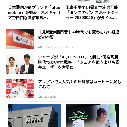
日本通信が新ブランド「blue
工事不要で14畳まで冷房可能
mobile」を発表 ネオキャリ
「タンスのゲン スポットクー
アで自由な通信環境へ
ラー 79800020」がタイムセ
ールで10％オフの5万3999円
に
【見城徹×藤田晋】AI時代でも変わらない経営
者の本質
AD（FINCHI on GOETHE）
シャープが「AQUOS R11」で挑む“価格高騰
時代”のスマホ戦略 「シェアを追うよりも既
存ユーザーを大切に」
アマゾンで大人気！血圧対策はコーヒーに足し
てみて
AD（森永乳業）