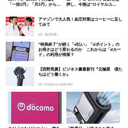
「一括1円」「月1円」からお
押し、今後は“ロイヤルユー
得なiPhone／Pixel／Galaxy
ザー”を重視
まで
アマゾンで大人気！血圧対策はコーヒーに足し
てみて
AD（森永乳業）
“特典終了”が続く「d払い」「dポイント」の
お得さはどう変わるのか これからは「dカー
ド」の利用が得策？
【西野亮廣】ビジネス書最新刊『北極星 僕た
ちはどう働くか』
AD（FINCHI on GOETHE）