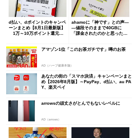
d払い、dポイントのキャンペ
ahamoに「神です」との声―
ーンまとめ【8月1日最新版】
―値段そのままで40GBに
1万～10万ポイント還元の
「課金されたのかと思った」
施策がめじろ押し
と戸惑いも
アマゾン1位「このお茶ガチです」噂のお茶
AD（ハーブ健康本舗）
あなたの街の「スマホ決済」キャンペーンまと
め【2026年8月版】～PayPay、d払い、au PA
Y、楽天ペイ
arrowsの頑丈さがとんでもないレベルに
AD（arrows）