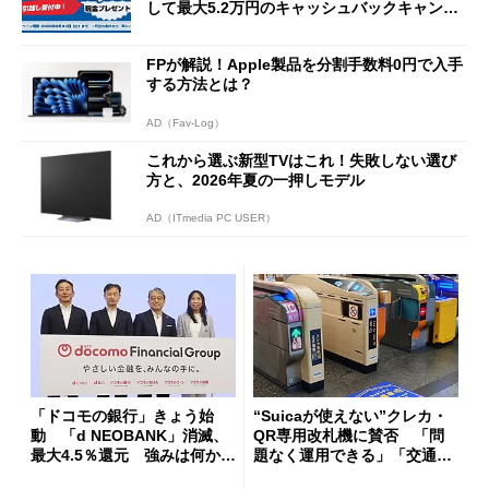
して最大5.2万円のキャッシュバックキャンペ
ーンを開催
FPが解説！Apple製品を分割手数料0円で入手
する方法とは？
AD（Fav-Log）
これから選ぶ新型TVはこれ！失敗しない選び
方と、2026年夏の一押しモデル
AD（ITmedia PC USER）
「ドコモの銀行」きょう始
“Suicaが使えない”クレカ・
動 「d NEOBANK」消滅、
QR専用改札機に賛否 「問
最大4.5％還元 強みは何か解
題なく運用できる」「交通系I
説
Cの方がスムーズ」