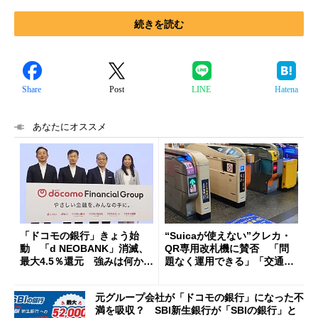
続きを読む
Share
Post
LINE
Hatena
あなたにオススメ
「ドコモの銀行」きょう始
“Suicaが使えない”クレカ・
動 「d NEOBANK」消滅、
QR専用改札機に賛否 「問
最大4.5％還元 強みは何か解
題なく運用できる」「交通系I
説
Cの方がスムーズ」
元グループ会社が「ドコモの銀行」になった不
満を吸収？ SBI新生銀行が「SBIの銀行」と