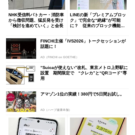
NHK受信料パトカー・消防車
LINEの新「プレミアムブロッ
から徴収問題、猛反発を受け
ク」で完全な“絶縁”が可能
「検討を進めていく」と会長
に？ 従来のブロック機能と
の決定的な違い
FINCHI主催「IVS2026」トークセッションが
話題に！
AD（FINCHI on GOETHE）
“Suicaが使えない”改札、東京メトロ上野駅に
設置 期間限定で “クレカ”と“QRコード”専
用
アマゾン1位の実績！380円で5日間お試し。
AD（ハーブ健康本舗）