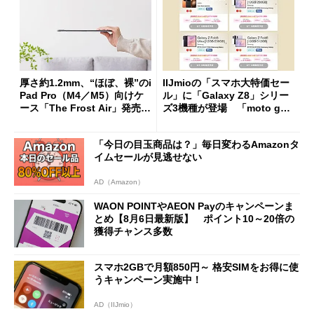
厚さ約1.2mm、“ほぼ、裸”のi
IIJmioの「スマホ大特価セー
Pad Pro（M4／M5）向けケ
ル」に「Galaxy Z8」シリー
ース「The Frost Air」発売
ズ3機種が登場 「moto g37
ケースフィニットから
j」や「OPPO Find X9 Ultr
a」も
「今日の目玉商品は？」毎日変わるAmazonタ
イムセールが見逃せない
AD（Amazon）
WAON POINTやAEON Payのキャンペーンま
とめ【8月6日最新版】 ポイント10～20倍の
獲得チャンス多数
スマホ2GBで月額850円～ 格安SIMをお得に使
うキャンペーン実施中！
AD（IIJmio）