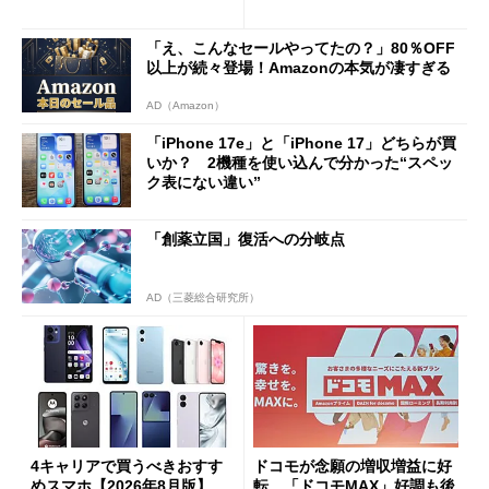
1分購入」を実現？
「え、こんなセールやってたの？」80％OFF
以上が続々登場！Amazonの本気が凄すぎる
AD（Amazon）
「iPhone 17e」と「iPhone 17」どちらが買
いか？ 2機種を使い込んで分かった“スペッ
ク表にない違い”
「創薬立国」復活への分岐点
AD（三菱総合研究所）
4キャリアで買うべきおすす
ドコモが念願の増収増益に好
めスマホ【2026年8月版】
転 「ドコモMAX」好調も後