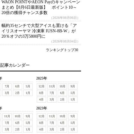
WAON POINTやAEON Payのキャンペーン
まとめ【8月6日最新版】 ポイント10～
20倍の獲得チャンス多数
（2026年08月06日）
幅約35センチで大型アイスも置ける「ア
イリスオーヤマ 冷凍庫 IUSN-8B-W」が
20％オフの3万5800円に
（2026年08月04日）
ランキングトップ30
去記事カレンダー
年
2025年
7月
6月
5月
12月
11月
10月
9月
3月
2月
1月
8月
7月
6月
5月
4月
3月
2月
1月
年
2023年
11月
10月
9月
12月
11月
10月
9月
7月
6月
5月
8月
7月
6月
5月
3月
2月
1月
4月
3月
2月
1月