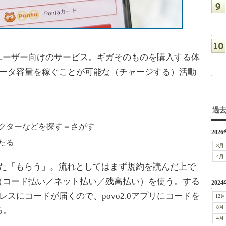
0のユーザー向けのサービス。ギガそのものを購入する体
データ容量を稼ぐことが可能な（チャージする）活動
過
クターなどを探す＝さがす
2026
たる
8月
4月
用した「もらう」。流れとしてはまず規約を読んだ上で
AY（コード払い／ネット払い／残高払い）を使う。する
2024
スにコードが届くので、povo2.0アプリにコードを
12月
8月
る。
4月