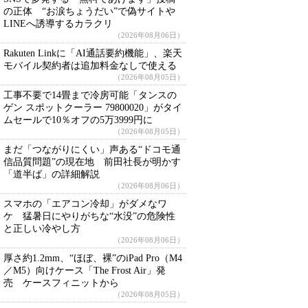
の正体 “お涙ちょうだい”で偽サイトや
LINEへ誘導するカラクリ
（2026年08月06日）
Rakuten Linkに「AI通話要約機能」、楽天
モバイル契約者は追加料金なしで使える
（2026年08月05日）
工事不要で14畳まで冷房可能「タンスの
ゲン スポットクーラー 79800020」がタイ
ムセールで10％オフの5万3999円に
（2026年08月05日）
まだ「つながりにくい」声ある“ドコモ通
信品質問題”の現在地 前田社長が明かす
「道半ば」の詳細解説
（2026年08月06日）
スマホの「エアコン冷却」がダメなワ
ケ 猛暑日にやりがちな“水没”の危険性
と正しい冷やし方
（2026年08月06日）
厚さ約1.2mm、“ほぼ、裸”のiPad Pro（M4
／M5）向けケース「The Frost Air」発
売 ケースフィニットから
（2026年08月05日）