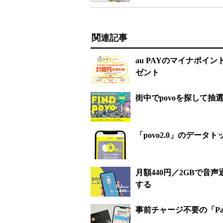
関連記事
au PAYのマイナポイント
ゼント
街中でpovoを探して抽選
「povo2.0」のデー
月額440円／2GBで音声通
する
事前チャージ不要の「Pa