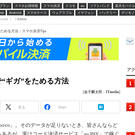
プラン
スマホお得情報
スマホ決済
ドコモ
ソフトバンク
楽天モバイル
au
スマホケース
ウェアラブル
イヤフォン
バッテリー
デジモノ
ne
Android
sored ｜
IIJmio
ためる方法：スマホ決済Tips
アク
“ギガ”をためる方法
[
金子麟太郎
，
ITmedia
]
見る
Share
povo」。そのデータが足りないとき、皆さんならど
あるが、実はコード決済サービス「au PAY」で稼ぐ