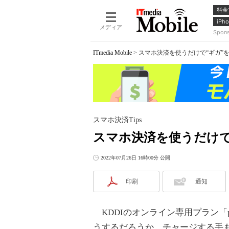
料金
iPho
メディア
Spon
ITmedia Mobile
>
スマホ決済を使うだけで“ギガ”を
スマホ決済Tips
スマホ決済を使うだけで
2022年07月26日 16時00分 公開
印刷
通知
KDDIのオンライン専用プラン「
うするだろうか。チャージする手も