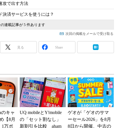
速攻で出す方法
ド決済サービスを使うには？
の連載記事が 5 件あります
次回の掲載をメールで受け取る
見る
Share
ntaのキャ
UQ mobileとY!mobile
ゲオが「ゲオのサマ
め【8月
の「セット割なし」
ーセール2026」を8月
 1万ポ
新割引を比較 aham
8日から開催、中古の