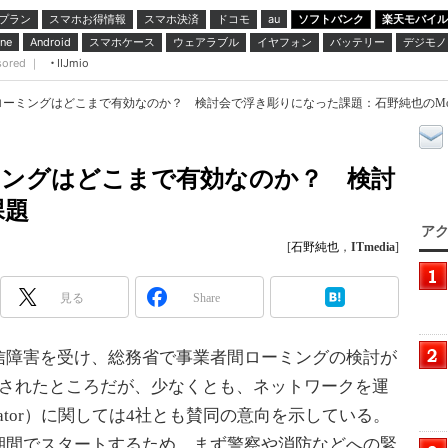
プラン
スマホお得情報
スマホ決済
ドコモ
ソフトバンク
楽天モバイル
au
スマホケース
ウェアラブル
イヤフォン
バッテリー
デジモノ
ne
Android
sored ｜
IIJmio
ーミングはどこまで有効なのか？ 検討会で浮き彫りになった課題：石野純也のMobile 
ミングはどこまで有効なのか？ 検討
課題
アク
[
石野純也
，
ITmedia
]
見る
Share
信障害を受け、総務省で事業者間ローミングの検討が
催されたところだが、少なくとも、ネットワークを運
 Operator）に関しては4社とも賛同の意向を示している。
期間でスタートするため、まず警察や消防などへの緊