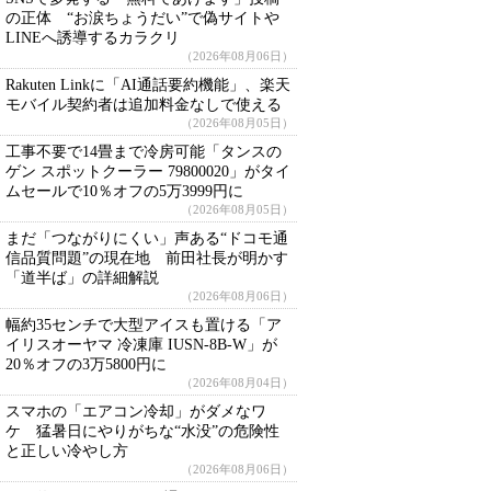
の正体 “お涙ちょうだい”で偽サイトや
LINEへ誘導するカラクリ
（2026年08月06日）
Rakuten Linkに「AI通話要約機能」、楽天
モバイル契約者は追加料金なしで使える
（2026年08月05日）
工事不要で14畳まで冷房可能「タンスの
ゲン スポットクーラー 79800020」がタイ
ムセールで10％オフの5万3999円に
（2026年08月05日）
まだ「つながりにくい」声ある“ドコモ通
信品質問題”の現在地 前田社長が明かす
「道半ば」の詳細解説
（2026年08月06日）
幅約35センチで大型アイスも置ける「ア
イリスオーヤマ 冷凍庫 IUSN-8B-W」が
20％オフの3万5800円に
（2026年08月04日）
スマホの「エアコン冷却」がダメなワ
ケ 猛暑日にやりがちな“水没”の危険性
と正しい冷やし方
（2026年08月06日）