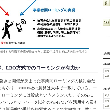
討する有識者会議が始まった。2022年12月までに方向性を示すと
過
2026
解、LBO方式でのローミングが有力か
8月
4月
、急きょ開催が決まった事業間ローミングの検討会だ
もあり、MNO4社の意見は大枠で一致している。一
2024
たローミングには賛成というスタンスだ。その先に
12月
8月
バイルネットワーク以外のWi-Fiなどを活用する案も
4月
ずは簡易的な手段を模索することで方向性は一致して