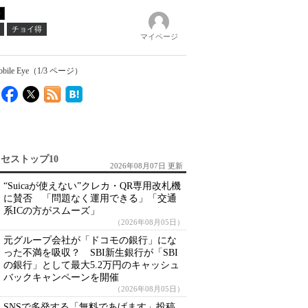
チョイ得
マイページ
Eye（1/3 ページ）
セストップ10
2026年08月07日 更新
“Suicaが使えない”クレカ・QR専用改札機
に賛否 「問題なく運用できる」「交通
系ICの方がスムーズ」
（2026年08月05日）
元グループ会社が「ドコモの銀行」にな
った不満を吸収？ SBI新生銀行が「SBI
の銀行」として最大5.2万円のキャッシュ
バックキャンペーンを開催
（2026年08月05日）
SNSで多発する「無料であげます」投稿