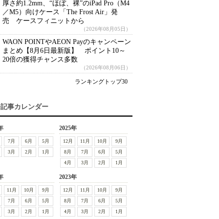
厚さ約1.2mm、“ほぼ、裸”のiPad Pro（M4
／M5）向けケース「The Frost Air」発
売 ケースフィニットから
（2026年08月05日）
WAON POINTやAEON Payのキャンペーン
まとめ【8月6日最新版】 ポイント10～
20倍の獲得チャンス多数
（2026年08月06日）
ランキングトップ30
去記事カレンダー
年
2025年
7月
6月
5月
12月
11月
10月
9月
3月
2月
1月
8月
7月
6月
5月
4月
3月
2月
1月
年
2023年
11月
10月
9月
12月
11月
10月
9月
7月
6月
5月
8月
7月
6月
5月
3月
2月
1月
4月
3月
2月
1月