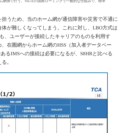
ーム網側で行う。VoLTEの国際ローミングで一般的な仕組みで、標準
担うため、当のホーム網が通信障害や災害で不通に
体が難しくなってしまう。これに対し、LBO方式は
備も、ユーザーが接続したキャリアのものを利用す
、在圏網からホーム網のHSS（加入者データベー
であるIMSへの接続は必要になるが、S8HRと比べる
える。