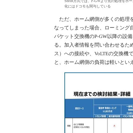
S8HR方式では、P-GWより先の処理をホ
化にはドコモも関与している
ただ、ホーム網側が多くの処理を
なってしまった場合、ローミング自
パケット交換機のP-GW以降の設
る。加入者情報を問い合わせるため
ス）への接続や、VoLTEの交換機
と、ホーム網側の負荷は軽いとい