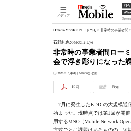
料金
iPho
メディア
Spon
ITmedia Mobile
>
NTTドコモ
>
非常時の事業者間ロ
石野純也のMobile Eye
非常時の事業者間ロー
会で浮き彫りになった
2022年10月01日 06時00分 公開
印刷
通知
7月に発生したKDDIの大規模通
始まった。現時点では第1回が開
用するMNO（Mobile Network
方式ごとに課題はあるものの、短