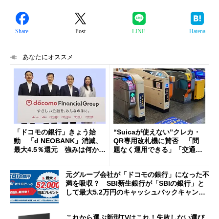
Share
Post
LINE
Hatena
あなたにオススメ
「ドコモの銀行」きょう始
“Suicaが使えない”クレカ・
動 「d NEOBANK」消滅、
QR専用改札機に賛否 「問
最大4.5％還元 強みは何か解
題なく運用できる」「交通系I
説
Cの方がスムーズ」
元グループ会社が「ドコモの銀行」になった不
満を吸収？ SBI新生銀行が「SBIの銀行」と
して最大5.2万円のキャッシュバックキャンペ
ーンを開催
これから選ぶ新型TVはこれ！失敗しない選び