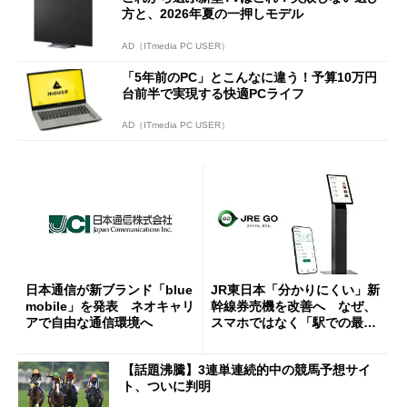
方と、2026年夏の一押しモデル
AD（ITmedia PC USER）
「5年前のPC」とこんなに違う！予算10万円
台前半で実現する快適PCライフ
AD（ITmedia PC USER）
日本通信が新ブランド「blue
JR東日本「分かりにくい」新
mobile」を発表 ネオキャリ
幹線券売機を改善へ なぜ、
アで自由な通信環境へ
スマホではなく「駅での最短
1分購入」を実現？
【話題沸騰】3連単連続的中の競馬予想サイ
ト、ついに判明