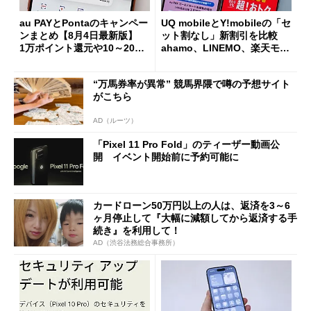
au PAYとPontaのキャンペー
UQ mobileとY!mobileの「セ
ンまとめ【8月4日最新版】
ット割なし」新割引を比較
1万ポイント還元や10～20％
ahamo、LINEMO、楽天モバ
還元あり
イルよりもお得？
“万馬券率が異常” 競馬界隈で噂の予想サイト
がこちら
AD（ルーツ）
「Pixel 11 Pro Fold」のティーザー動画公
開 イベント開始前に予約可能に
カードローン50万円以上の人は、返済を3～6
ヶ月停止して『大幅に減額してから返済する手
続き』を利用して！
AD（渋谷法務総合事務所）