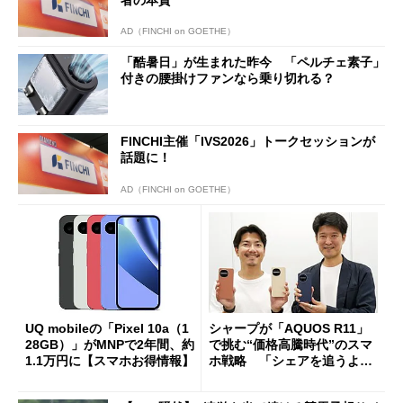
AD（FINCHI on GOETHE）
「酷暑日」が生まれた昨今 「ペルチェ素子」
付きの腰掛けファンなら乗り切れる？
FINCHI主催「IVS2026」トークセッションが
話題に！
AD（FINCHI on GOETHE）
UQ mobileの「Pixel 10a（1
シャープが「AQUOS R11」
28GB）」がMNPで2年間、約
で挑む“価格高騰時代”のスマ
1.1万円に【スマホお得情報】
ホ戦略 「シェアを追うより
も既存ユーザーを大切に」