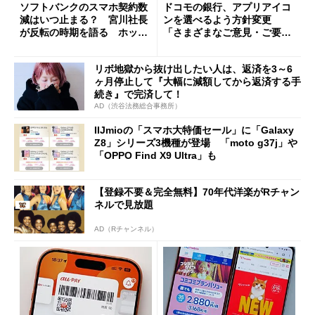
ソフトバンクのスマホ契約数
ドコモの銀行、アプリアイコ
減はいつ止まる？ 宮川社長
ンを選べるよう方針変更
が反転の時期を語る ホッピ
「さまざまなご意見・ご要望
ング対策は「真剣にやりすぎ
を踏まえ」
た」
リボ地獄から抜け出したい人は、返済を3～6
ヶ月停止して『大幅に減額してから返済する手
続き』で完済して！
AD（渋谷法務総合事務所）
IIJmioの「スマホ大特価セール」に「Galaxy
Z8」シリーズ3機種が登場 「moto g37j」や
「OPPO Find X9 Ultra」も
【登録不要＆完全無料】70年代洋楽がRチャン
ネルで見放題
AD（Rチャンネル）