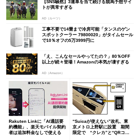
【SNS騒然】3連単を当て続ける競馬予想サイ
トが異常すぎる
AD（ルーツ）
工事不要で14畳まで冷房可能「タンスのゲン
スポットクーラー 79800020」がタイムセール
で10％オフの5万3999円に
「え、こんなセールやってたの？」80％OFF
以上が続々登場！Amazonの本気が凄すぎる
AD（Amazon）
Rakuten Linkに「AI通話要
“Suicaが使えない”改札、東
約機能」、楽天モバイル契約
京メトロ上野駅に設置 期間
者は追加料金なしで使える
限定で “クレカ”と“QRコー
ド”専用