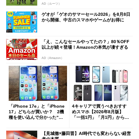
AD（ルーツ）
ゲオが「ゲオのサマーセール2026」を8月8日
から開催、中古のスマホやゲームがお得に
「え、こんなセールやってたの？」80％OFF
以上が続々登場！Amazonの本気が凄すぎる
AD（Amazon）
「iPhone 17e」と「iPhone
4キャリアで買うべきおすす
17」どちらが買いか？ 2機
めスマホ【2026年8月版】
種を使い込んで分かった“ス
「一括1円」「月1円」からお
ペック表にない違い”
得なiPhone／Pixel／Galaxy
まで
【見城徹×藤田晋】AI時代でも変わらない経営
者の本質