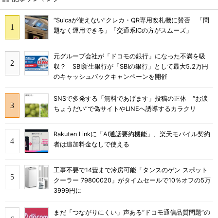
“Suicaが使えない”クレカ・QR専用改札機に賛否 「問
題なく運用できる」「交通系ICの方がスムーズ」
元グループ会社が「ドコモの銀行」になった不満を吸
収？ SBI新生銀行が「SBIの銀行」として最大5.2万円
のキャッシュバックキャンペーンを開催
SNSで多発する「無料であげます」投稿の正体 “お涙
ちょうだい”で偽サイトやLINEへ誘導するカラクリ
Rakuten Linkに「AI通話要約機能」、楽天モバイル契約
者は追加料金なしで使える
工事不要で14畳まで冷房可能「タンスのゲン スポット
クーラー 79800020」がタイムセールで10％オフの5万
3999円に
まだ「つながりにくい」声ある“ドコモ通信品質問題”の