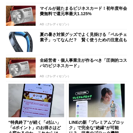
マイルが超たまるビジネスカード！初年度年会
費無料で還元率最大1.125%
AD（クレディセゾン）
夏の暑さ対策グッズでよく見掛ける「ペルチェ
素子」ってなんだ？ 賢く使うための注意点も
全経営者・個人事業主が作るべき「圧倒的コス
パのビジネスカード」
AD（クレディセゾン）
“特典終了”が続く「d払い」
LINEの新「プレミアムブロッ
「dポイント」のお得さはど
ク」で完全な“絶縁”が可能
う変わるのか これからは
に？ 従来のブロック機能と