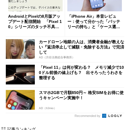
AndroidとPixelの8月版アッ
「iPhone Air」本音レビュ
プデート配信開始 「Pixel 1
ー：使って分かった「バッテ
0」シリーズのタッチ不具合
リーの持ち」と「ケース選
修正やGPU性能改善なども
び」の悩ましさ
カードローン地獄の人は、消費者金融が教えな
い『返済停止して減額・免除する方法』で完済
して
AD（渋谷法務総合事務所）
「Pixel 11」は何が変わる？ メモリ減少で10
0ドル前後の値上げも？ 出そろったうわさを
整理する
スマホ2GBで月額850円～ 格安SIMをお得に使
うキャンペーン実施中！
AD（IIJmio）
Recommended by
記事ランキング