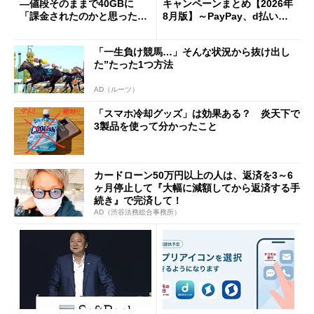
―値段そのままで40GBに
キャンペーンまとめ【2026年
「課金されたのかと思った」
8月版】～PayPay、d払い、a
と戸惑いも
u PAY、楽天ペイ
「一生負け競馬…」そんな状況から抜け出し
た”たった1つ方法
AD（ルーツ）
「スマホ冷却グッズ」は効果ある？ 炎天下で
3製品を使って分かったこと
カードローン50万円以上の人は、返済を3～6
ヶ月停止して『大幅に減額してから返済する手
続き』で完済して！
AD（渋谷法務総合事務所）