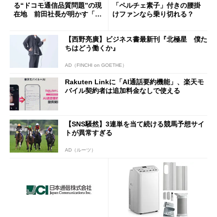
る“ドコモ通信品質問題”の現
「ペルチェ素子」付きの腰掛
在地 前田社長が明かす「道
けファンなら乗り切れる？
半ば」の詳細解説
【西野亮廣】ビジネス書最新刊『北極星 僕た
ちはどう働くか』
AD（FINCHI on GOETHE）
Rakuten Linkに「AI通話要約機能」、楽天モ
バイル契約者は追加料金なしで使える
【SNS騒然】3連単を当て続ける競馬予想サイ
トが異常すぎる
AD（ルーツ）