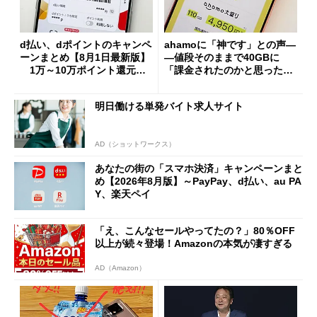
d払い、dポイントのキャンペ
ahamoに「神です」との声―
ーンまとめ【8月1日最新版】
―値段そのままで40GBに
1万～10万ポイント還元の
「課金されたのかと思った」
施策がめじろ押し
と戸惑いも
明日働ける単発バイト求人サイト
AD（ショットワークス）
あなたの街の「スマホ決済」キャンペーンまと
め【2026年8月版】～PayPay、d払い、au PA
Y、楽天ペイ
「え、こんなセールやってたの？」80％OFF
以上が続々登場！Amazonの本気が凄すぎる
AD（Amazon）