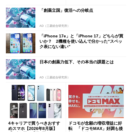
1分購入」を実現？
「創薬立国」復活への分岐点
AD（三菱総合研究所）
「iPhone 17e」と「iPhone 17」どちらが買
いか？ 2機種を使い込んで分かった“スペッ
ク表にない違い”
日本の創薬力低下、その本当の課題とは
AD（三菱総合研究所）
4キャリアで買うべきおすす
ドコモが念願の増収増益に好
めスマホ【2026年8月版】
転 「ドコモMAX」好調も後