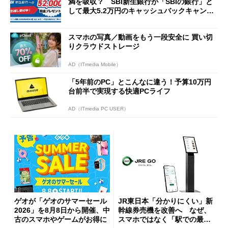
満を吸収？ SBI新生銀行が「SBIの銀行」と
して最大5.2万円のキャッシュバックキャンペ
ーンを開催
スマホの写真／動画をもう一段安全に 買い切
りクラウドストレージ
AD（ITmedia Mobile）
「5年前のPC」とこんなに違う！予算10万円
台前半で実現する快適PCライフ
AD（ITmedia PC USER）
ゲオが「ゲオのサマーセール
JR東日本「分かりにくい」新
2026」を8月8日から開催、中
幹線券売機を改善へ なぜ、
古のスマホやゲームがお得に
スマホではなく「駅での最短