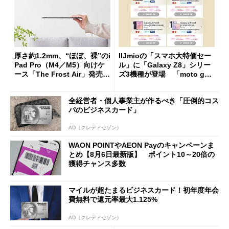
厚さ約1.2mm、“ほぼ、裸”のi
IIJmioの「スマホ大特価セー
Pad Pro（M4／M5）向けケ
ル」に「Galaxy Z8」シリー
ース「The Frost Air」発売
ズ3機種が登場 「moto g37
ケースフィニットから
j」や「OPPO Find X9 Ultr
a」も
全経営者・個人事業主が作るべき「圧倒的コス
パのビジネスカード」
AD（クレディセゾン）
WAON POINTやAEON Payのキャンペーンま
とめ【8月6日最新版】 ポイント10～20倍の
獲得チャンス多数
マイルが超たまるビジネスカード！初年度年会
費無料で還元率最大1.125%
AD（クレディセゾン）