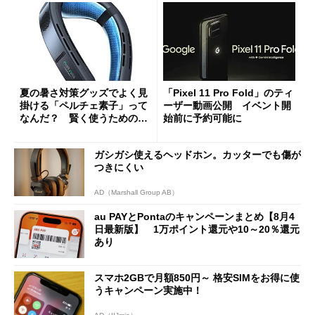
夏の暑さ対策グッズでよく見
「Pixel 11 Pro Fold」のティ
掛ける「ペルチェ素子」って
ーザー動画公開 イベント開
なんだ？ 賢く使うための注
始前に予約可能に
意点も
ガシガシ使えるヘッドホン。カッターでも傷が
つきにくい
AD（Marshall Group AB）
au PAYとPontaのキャンペーンまとめ【8月4
日最新版】 1万ポイント還元や10～20％還元
あり
スマホ2GBで月額850円～ 格安SIMをお得に使
うキャンペーン実施中！