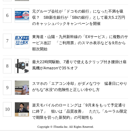
元グループ会社が「ドコモの銀行」になった不満を吸
収？ SBI新生銀行が「SBIの銀行」として最大5.2万円
のキャッシュバックキャンペーンを開催
東海道・山陽・九州新幹線の「EXサービス」に複数のサ
ービス改訂 「ご利用票」のスマホ表示などを9月から
順次開始
最大22時間駆動、7通りで使えるクリップ付き腰掛け扇
風機がAmazonで35％オフ
スマホの「エアコン冷却」がダメなワケ 猛暑日にやり
がちな“水没”の危険性と正しい冷やし方
楽天モバイルのローミングは「9月末をもって予定通り
に終了」 狙いは「品質改善」 ただし「ルーラル限定
で期限を切った新契約」の可能性も
Copyright © ITmedia Inc. All Rights Reserved.