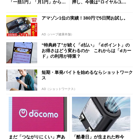
「一括1円」「月1円」からお
押し、今後は“ロイヤルユー
得なiPhone／Pixel／Galaxy
ザー”を重視
まで
アマゾン1位の実績！380円で5日間お試し。
AD（ハーブ健康本舗）
“特典終了”が続く「d払い」「dポイント」の
お得さはどう変わるのか これからは「dカー
ド」の利用が得策？
短期・単発バイトを始めるならショットワーク
ス
AD（ショットワークス）
まだ「つながりにくい」声あ
「酷暑日」が生まれた昨今