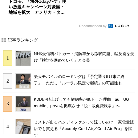
ドコモ、「海外1dayパケ」使
い放題キャンペーン対象国・
地域を拡大 アメリカ・タイ
ほか
Recommended by
記事ランキング
NHK受信料パトカー・消防車から徴収問題、猛反発を受
け「検討を進めていく」と会長
楽天モバイルのローミングは「予定通り9月末に終
了」 ただし「ルーラル限定で継続」の可能性も
KDDIが値上げしても解約率が低下した理由 au、UQ
mobile、povoを循環させ「脱・販促費競争」へ
ミストが出るハンディファンって涼しいの？ 家電量販
店でも買える「Aecooly Cold Air／Cold Air Pro」を試
す