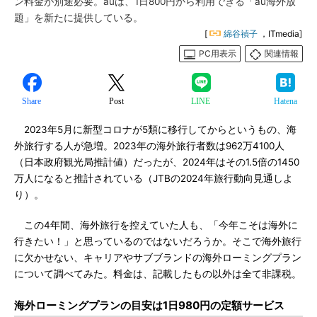
ン料金が別途必要。auは、1日800円から利用できる「au海外放
題」を新たに提供している。
[
綿谷禎子
，ITmedia]
PC用表示
関連情報
Share
Post
LINE
Hatena
2023年5月に新型コロナが5類に移行してからというもの、海
外旅行する人が急増。2023年の海外旅行者数は962万4100人
（日本政府観光局推計値）だったが、2024年はその1.5倍の1450
万人になると推計されている（JTBの2024年旅行動向見通しよ
り）。
この4年間、海外旅行を控えていた人も、「今年こそは海外に
行きたい！」と思っているのではないだろうか。そこで海外旅行
に欠かせない、キャリアやサブブランドの海外ローミングプラン
について調べてみた。料金は、記載したもの以外は全て非課税。
海外ローミングプランの目安は1日980円の定額サービス