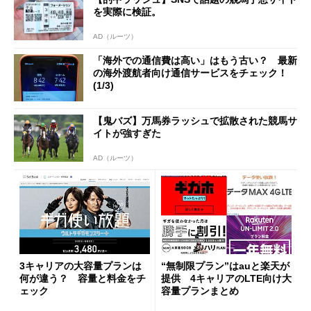
を実際に検証。
AD（ルーツ）
「海外での通信費は高い」はもう古い？ 最新
の海外渡航者向け通信サービスをチェック！
(1/3)
【鬼バズ】万馬券ラッシュで拡散された競馬サ
イトが強すぎた
AD（ルーツ）
3キャリアの大容量プランは
“無制限プラン”はauと楽天が
何が違う？ 容量と料金をチ
提供 4キャリアのLTE向け大
ェック
容量プランまとめ