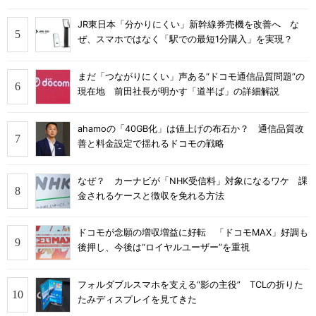
JR東日本「分かりにくい」新幹線券売機を改善へ な
ぜ、スマホではなく「駅での最短1分購入」を実現？
まだ「つながりにくい」声ある“ドコモ通信品質問題”の
現在地 前田社長が明かす「道半ば」の詳細解説
ahamoの「40GB化」は値上げの布石か？ 通信品質改
善と料金設定で揺れるドコモの戦略
なぜ？ カーナビが「NHK受信料」対象になるワケ 課
金されるケースと徴収を免れる方法
ドコモが念願の増収増益に好転 「ドコモMAX」好調も
後押し、今後は“ロイヤルユーザー”を重視
フォルダブルスマホを支える“影の主役” TCLの折りた
たみディスプレイを見てきた