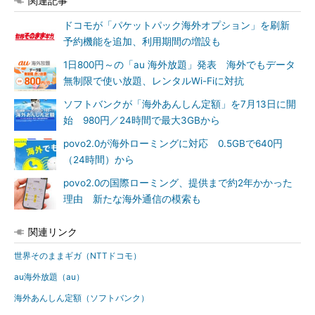
関連記事
ドコモが「パケットパック海外オプション」を刷新
予約機能を追加、利用期間の増設も
1日800円～の「au 海外放題」発表 海外でもデータ
無制限で使い放題、レンタルWi-Fiに対抗
ソフトバンクが「海外あんしん定額」を7月13日に開
始 980円／24時間で最大3GBから
povo2.0が海外ローミングに対応 0.5GBで640円
（24時間）から
povo2.0の国際ローミング、提供まで約2年かかった
理由 新たな海外通信の模索も
関連リンク
世界そのままギガ（NTTドコモ）
au海外放題（au）
海外あんしん定額（ソフトバンク）