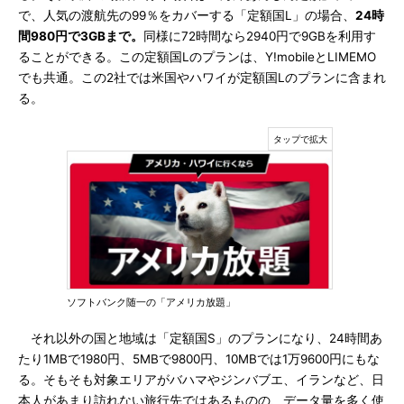
で、人気の渡航先の99％をカバーする「定額国L」の場合、
24時
間980円で3GBまで。
同様に72時間なら2940円で9GBを利用す
ることができる。この定額国Lのプランは、Y!mobileとLIMEMO
でも共通。この2社では米国やハワイが定額国Lのプランに含まれ
る。
ソフトバンク随一の「アメリカ放題」
それ以外の国と地域は「定額国S」のプランになり、24時間あ
たり1MBで1980円、5MBで9800円、10MBでは1万9600円にもな
る。そもそも対象エリアがバハマやジンバブエ、イランなど、日
本人があまり訪れない旅行先ではあるものの、データ量を多く使