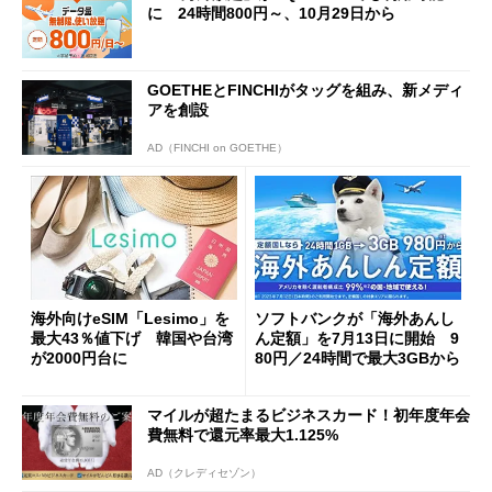
に 24時間800円～、10月29日から
GOETHEとFINCHIがタッグを組み、新メディ
アを創設
AD（FINCHI on GOETHE）
海外向けeSIM「Lesimo」を
ソフトバンクが「海外あんし
最大43％値下げ 韓国や台湾
ん定額」を7月13日に開始 9
が2000円台に
80円／24時間で最大3GBから
マイルが超たまるビジネスカード！初年度年会
費無料で還元率最大1.125%
AD（クレディセゾン）