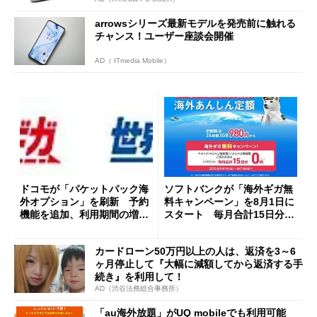
arrowsシリーズ最新モデルを発売前に触れる
チャンス！ユーザー座談会開催
AD（ ITmedia Mobile）
ドコモが「パケットパック海
ソフトバンクが「海外ギガ無
外オプション」を刷新 予約
料キャンペーン」を8月1日に
機能を追加、利用期間の増設
スタート 毎月合計15日分を
も
上限に特定国／地域における
データ通信料を無料に
カードローン50万円以上の人は、返済を3～6
ヶ月停止して『大幅に減額してから返済する手
続き』を利用して！
AD（渋谷法務総合事務所）
「au海外放題」がUQ mobileでも利用可能