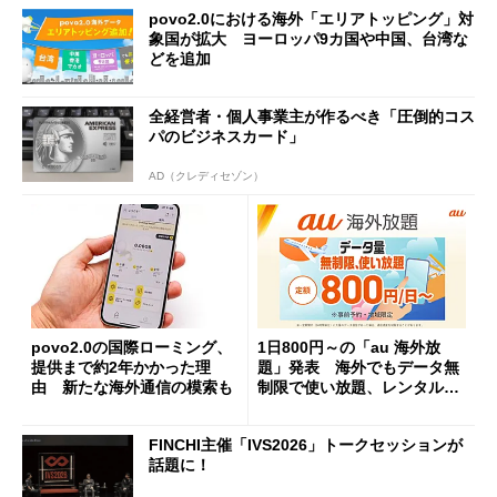
povo2.0における海外「エリアトッピング」対
象国が拡大 ヨーロッパ9カ国や中国、台湾な
どを追加
全経営者・個人事業主が作るべき「圧倒的コス
パのビジネスカード」
AD（クレディセゾン）
povo2.0の国際ローミング、
1日800円～の「au 海外放
提供まで約2年かかった理
題」発表 海外でもデータ無
由 新たな海外通信の模索も
制限で使い放題、レンタルWi
-Fiに対抗
FINCHI主催「IVS2026」トークセッションが
話題に！