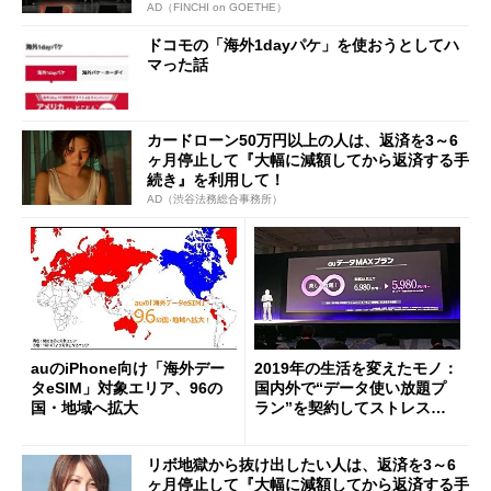
AD（FINCHI on GOETHE）
ドコモの「海外1dayパケ」を使おうとしてハ
マった話
カードローン50万円以上の人は、返済を3～6
ヶ月停止して『大幅に減額してから返済する手
続き』を利用して！
AD（渋谷法務総合事務所）
auのiPhone向け「海外デー
2019年の生活を変えたモノ：
タeSIM」対象エリア、96の
国内外で“データ使い放題プ
国・地域へ拡大
ラン”を契約してストレスフ
リーに
リボ地獄から抜け出したい人は、返済を3～6
ヶ月停止して『大幅に減額してから返済する手