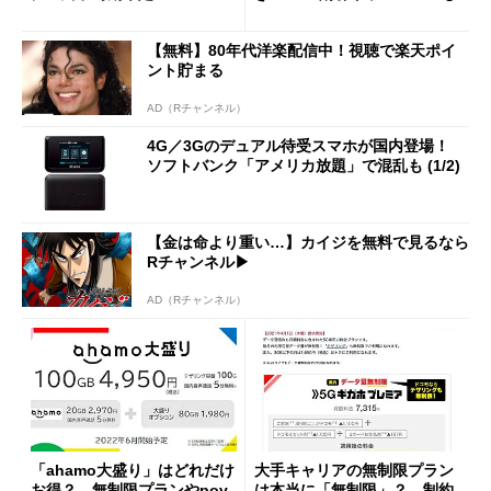
【無料】80年代洋楽配信中！視聴で楽天ポイ
ント貯まる
AD（Rチャンネル）
4G／3Gのデュアル待受スマホが国内登場！
ソフトバンク「アメリカ放題」で混乱も (1/2)
【金は命より重い…】カイジを無料で見るなら
Rチャンネル▶︎
AD（Rチャンネル）
「ahamo大盛り」はどれだけ
大手キャリアの無制限プラン
お得？ 無制限プランやpov
は本当に「無制限」？ 制約