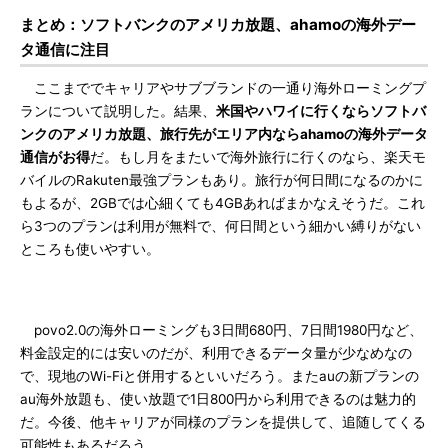
まとめ：ソフトバンクのアメリカ放題、ahamoの海外デー
タ通信に注目
ここまででキャリアやサブブランドの一通り海外ローミングプ
ランについて説明した。結果、
米国やハワイに行くならソフトバ
ンクのアメリカ放題、旅行先がエリア内ならahamoの海外データ
通信がお得
だ。もし月をまたいで海外旅行に行くのなら、楽天モ
バイルのRakuten最強プランもあり。旅行が何日間になるのかに
もよるが、2GBでは心細くても4GBあればまかなえそうだ。これ
ら3つのプランは利用が無料で、何日間という細かい縛りがない
ところも使いやすい。
povo2.0の海外ローミングも3日間680円、7日間1980円など、
料金設定的には安いのだが、利用できるデータ量が少なめなの
で、現地のWi-Fiと併用するといいだろう。またauの新プランの
au海外放題も、使い放題で1日800円から利用できるのは魅力的
だ。今後、他キャリアが同様のプランを提供して、追随してくる
可能性もあるだろう。