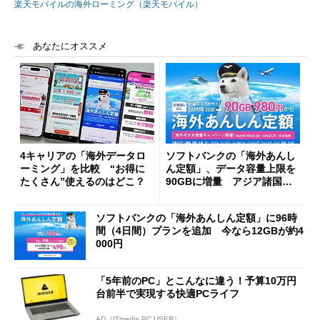
楽天モバイルの海外ローミング（楽天モバイル）
あなたにオススメ
4キャリアの「海外データロ
ソフトバンクの「海外あんし
ーミング」を比較 “お得に
ん定額」、データ容量上限を
たくさん”使えるのはどこ？
90GBに増量 アジア諸国／
地域で4月26日～5月6日
ソフトバンクの「海外あんしん定額」に96時
間（4日間）プランを追加 今なら12GBが約4
000円
「5年前のPC」とこんなに違う！予算10万円
台前半で実現する快適PCライフ
AD（ITmedia PC USER）