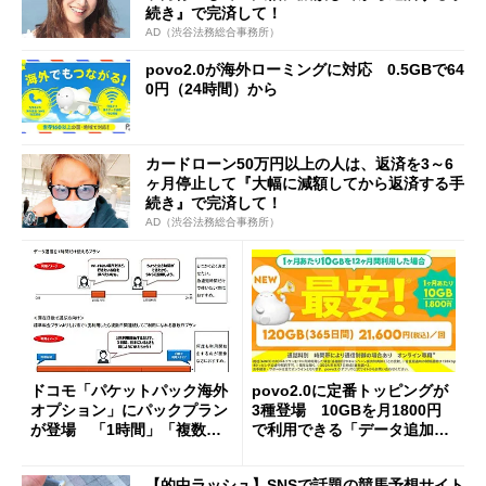
続き』で完済して！
AD（渋谷法務総合事務所）
povo2.0が海外ローミングに対応 0.5GBで64
0円（24時間）から
カードローン50万円以上の人は、返済を3～6
ヶ月停止して『大幅に減額してから返済する手
続き』で完済して！
AD（渋谷法務総合事務所）
ドコモ「パケットパック海外
povo2.0に定番トッピングが
オプション」にパックプラン
3種登場 10GBを月1800円
が登場 「1時間」「複数
で利用できる「データ追加12
日」の利用がおトクに
0GB（365日）」など
【的中ラッシュ】SNSで話題の競馬予想サイト