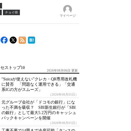
チョイ得
マイページ
セストップ10
2026年08月06日 更新
“Suicaが使えない”クレカ・QR専用改札機
に賛否 「問題なく運用できる」「交通
系ICの方がスムーズ」
（2026年08月05日）
元グループ会社が「ドコモの銀行」にな
った不満を吸収？ SBI新生銀行が「SBI
の銀行」として最大5.2万円のキャッシュ
バックキャンペーンを開催
（2026年08月05日）
工事不要で14畳まで冷房可能「タンスの