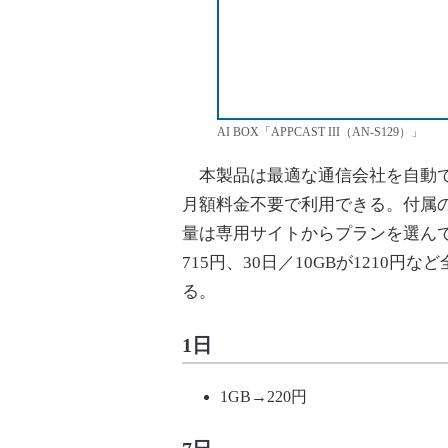
AI BOX「APPCAST III（AN-S129）」
本製品は最適な通信会社を自動で選
月額料金不要で利用できる。付属の
量は専用サイトからプランを選んで追
715円、30日／10GBが1210円
る。
1日
1GB→220円