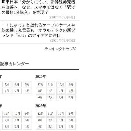
JR東日本「分かりにくい」新幹線券売機
を改善へ なぜ、スマホではなく「駅で
の最短1分購入」を実現？
（2026年07月04日）
「くにゃっ」と握れるケーブルケースや
斜め挿し充電器も オウルテックの新ブ
ランド「soft」のアイデアに注目
（2026年08月05日）
ランキングトップ30
去記事カレンダー
年
2025年
7月
6月
5月
12月
11月
10月
9月
3月
2月
1月
8月
7月
6月
5月
4月
3月
2月
1月
年
2023年
11月
10月
9月
12月
11月
10月
9月
7月
6月
5月
8月
7月
6月
5月
3月
2月
1月
4月
3月
2月
1月