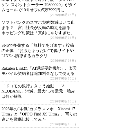
ゲン スポットクーラー 79800020」がタイ
ムセールで10％オフの5万3999円に
（2026年08月05日）
ソフトバンクのスマホ契約数減はいつ止
まる？ 宮川社長が反転の時期を語る
ホッピング対策は「真剣にやりすぎた」
（2026年08月04日）
SNSで多発する「無料であげます」投稿
の正体 “お涙ちょうだい”で偽サイトや
LINEへ誘導するカラクリ
（2026年08月06日）
Rakuten Linkに「AI通話要約機能」、楽天
モバイル契約者は追加料金なしで使える
（2026年08月05日）
「ドコモの銀行」きょう始動 「d
NEOBANK」消滅、最大4.5％還元 強み
は何か解説
（2026年08月03日）
2026年の“本気”カメラスマホ「Xiaomi 17
Ultra」と「OPPO Find X9 Ultra」、写りの
違いを徹底比較してみた
（2026年08月05日）