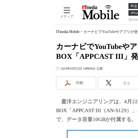
料金
iPho
メディア
Spon
ITmedia Mobile
>
カーナビでYouTubeやアプリが使え
カーナビでYouTube
BOX「APPCAST III
2024年04月22日 18時00分 公開
印刷
見る
慶洋エンジニアリングは、4月22日に
BOX「APPCAST III（AN-S
で、データ容量10GBが付属する。