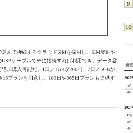
んで接続するクラウドSIMを採用し、SIM契約や
USBケーブルで車に接続すれば利用でき、データ容
過
加購入可能だ。1日／1GBが200円、7日／5GBが
など全16プランを用意し、180日や365日プランも提供す
2026
8月
4月
2024
12月
8月
4月