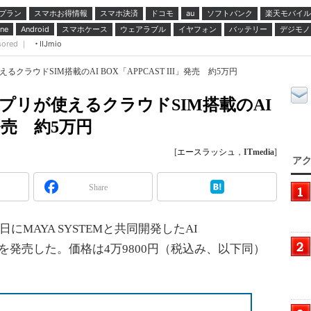
プラン
スマホお得情報
スマホ決済
ドコモ
ソフトバンク
楽天モバイル
au
スマホケース
ウェアラブル
イヤフォン
バッテリー
デジモノ
ne
Android
sored ｜
IIJmio
るクラウドSIM搭載のAI BOX「APPCAST III」発売 約5万円
やアプリが使えるクラウドSIM搭載のAI
」発売 約5万円
[
エースラッシュ
，
ITmedia
]
アク
Share
MAYA SYSTEMと共同開発したAI
129）」を発売した。価格は4万9800円（税込み、以下同）