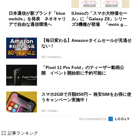
日本通信が新ブランド「blue
IIJmioの「スマホ大特価セー
mobile」を発表 ネオキャリ
ル」に「Galaxy Z8」シリー
アで自由な通信環境へ
ズ3機種が登場 「moto g37
j」や「OPPO Find X9 Ultr
a」も
【毎日変わる】Amazonタイムセールが見逃せ
ない！
AD（Amazon）
「Pixel 11 Pro Fold」のティーザー動画公
開 イベント開始前に予約可能に
スマホ2GBで月額850円～ 格安SIMをお得に使
うキャンペーン実施中！
AD（IIJmio）
Recommended by
記事ランキング