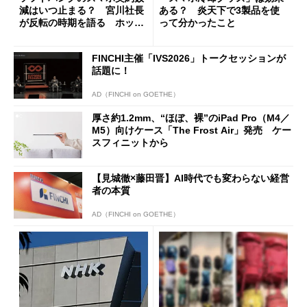
減はいつ止まる？ 宮川社長
ある？ 炎天下で3製品を使
が反転の時期を語る ホッピ
って分かったこと
ング対策は「真剣にやりすぎ
た」
FINCHI主催「IVS2026」トークセッションが
話題に！
AD（FINCHI on GOETHE）
厚さ約1.2mm、“ほぼ、裸”のiPad Pro（M4／
M5）向けケース「The Frost Air」発売 ケー
スフィニットから
【見城徹×藤田晋】AI時代でも変わらない経営
者の本質
AD（FINCHI on GOETHE）