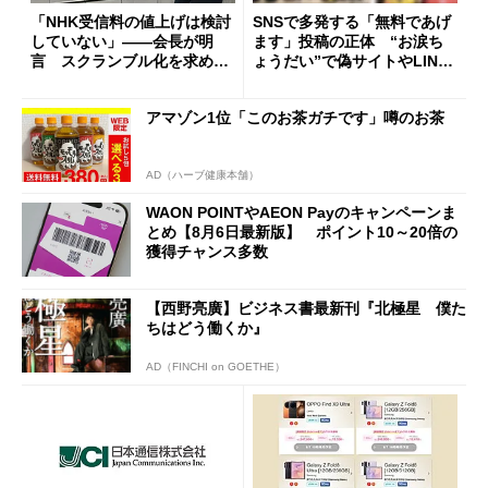
「NHK受信料の値上げは検討
SNSで多発する「無料であげ
していない」――会長が明
ます」投稿の正体 “お涙ち
言 スクランブル化を求める
ょうだい”で偽サイトやLINE
声絶えず
へ誘導するカラクリ
アマゾン1位「このお茶ガチです」噂のお茶
AD（ハーブ健康本舗）
WAON POINTやAEON Payのキャンペーンま
とめ【8月6日最新版】 ポイント10～20倍の
獲得チャンス多数
【西野亮廣】ビジネス書最新刊『北極星 僕た
ちはどう働くか』
AD（FINCHI on GOETHE）