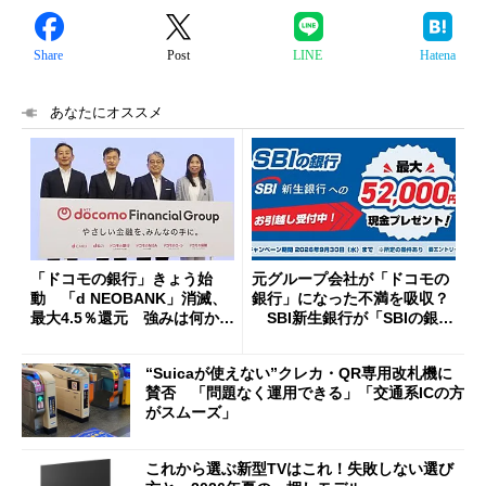
Share
Post
LINE
Hatena
あなたにオススメ
「ドコモの銀行」きょう始
元グループ会社が「ドコモの
動 「d NEOBANK」消滅、
銀行」になった不満を吸収？
最大4.5％還元 強みは何か解
SBI新生銀行が「SBIの銀
説
行」として最大5.2万円のキャ
ッシュバックキャンペーンを
“Suicaが使えない”クレカ・QR専用改札機に
開催
賛否 「問題なく運用できる」「交通系ICの方
がスムーズ」
これから選ぶ新型TVはこれ！失敗しない選び