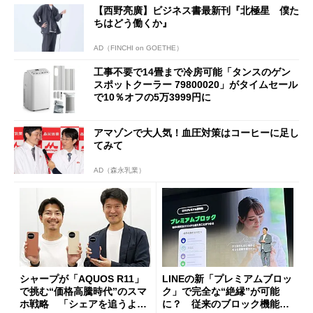
【西野亮廣】ビジネス書最新刊『北極星 僕た
ちはどう働くか』
AD（FINCHI on GOETHE）
工事不要で14畳まで冷房可能「タンスのゲン
スポットクーラー 79800020」がタイムセール
で10％オフの5万3999円に
アマゾンで大人気！血圧対策はコーヒーに足し
てみて
AD（森永乳業）
シャープが「AQUOS R11」
LINEの新「プレミアムブロッ
で挑む“価格高騰時代”のスマ
ク」で完全な“絶縁”が可能
ホ戦略 「シェアを追うより
に？ 従来のブロック機能と