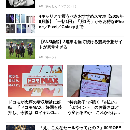
AD（あんしんインプラント）
4キャリアで買うべきおすすめスマホ【2026年
8月版】「一括1円」「月1円」からお得なiPho
ne／Pixel／Galaxyまで
【SNS騒然】3連単を当て続ける競馬予想サイ
トが異常すぎる
AD（ルーツ）
ドコモが念願の増収増益に好
“特典終了”が続く「d払い」
転 「ドコモMAX」好調も後
「dポイント」のお得さはど
押し、今後は“ロイヤルユー
う変わるのか これからは
ザー”を重視
「dカード」の利用が得策？
「え、こんなセールやってたの？」80％OFF