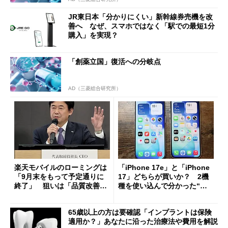
JR東日本「分かりにくい」新幹線券売機を改
善へ なぜ、スマホではなく「駅での最短1分
購入」を実現？
「創薬立国」復活への分岐点
AD（三菱総合研究所）
楽天モバイルのローミングは
「iPhone 17e」と「iPhone
「9月末をもって予定通りに
17」どちらが買いか？ 2機
終了」 狙いは「品質改善」
種を使い込んで分かった“ス
ただし「ルーラル限定で期
ペック表にない違い”
限を切った新契約」の可能性
65歳以上の方は要確認「インプラントは保険
も
適用か？」あなたに沿った治療法や費用を解説