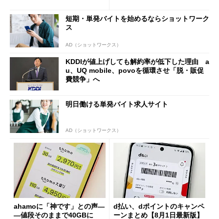
も既存ユーザーを大切に」
の決定的な違い
短期・単発バイトを始めるならショットワーク
ス
AD（ショットワークス）
KDDIが値上げしても解約率が低下した理由 a
u、UQ mobile、povoを循環させ「脱・販促
費競争」へ
明日働ける単発バイト求人サイト
AD（ショットワークス）
ahamoに「神です」との声―
d払い、dポイントのキャンペ
―値段そのままで40GBに
ーンまとめ【8月1日最新版】