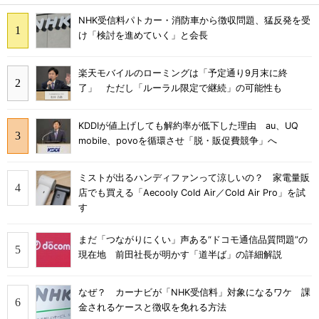
NHK受信料パトカー・消防車から徴収問題、猛反発を受
け「検討を進めていく」と会長
楽天モバイルのローミングは「予定通り9月末に終
了」 ただし「ルーラル限定で継続」の可能性も
KDDIが値上げしても解約率が低下した理由 au、UQ
mobile、povoを循環させ「脱・販促費競争」へ
ミストが出るハンディファンって涼しいの？ 家電量販
店でも買える「Aecooly Cold Air／Cold Air Pro」を試
す
まだ「つながりにくい」声ある“ドコモ通信品質問題”の
現在地 前田社長が明かす「道半ば」の詳細解説
なぜ？ カーナビが「NHK受信料」対象になるワケ 課
金されるケースと徴収を免れる方法