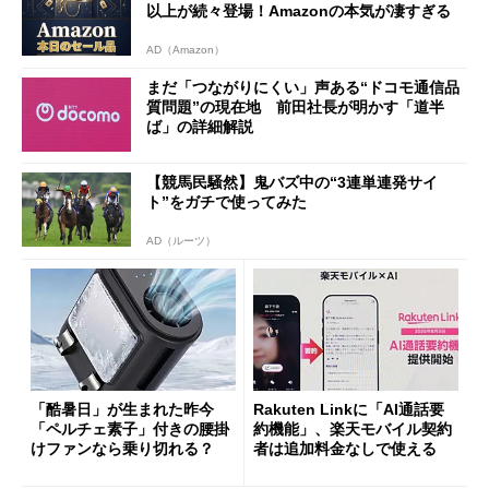
以上が続々登場！Amazonの本気が凄すぎる
AD（Amazon）
まだ「つながりにくい」声ある“ドコモ通信品
質問題”の現在地 前田社長が明かす「道半
ば」の詳細解説
【競馬民騒然】鬼バズ中の“3連単連発サイ
ト”をガチで使ってみた
AD（ルーツ）
「酷暑日」が生まれた昨今
Rakuten Linkに「AI通話要
「ペルチェ素子」付きの腰掛
約機能」、楽天モバイル契約
けファンなら乗り切れる？
者は追加料金なしで使える