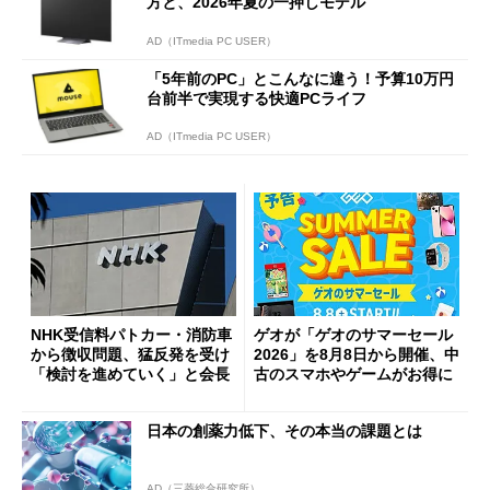
方と、2026年夏の一押しモデル
AD（ITmedia PC USER）
「5年前のPC」とこんなに違う！予算10万円
台前半で実現する快適PCライフ
AD（ITmedia PC USER）
NHK受信料パトカー・消防車
ゲオが「ゲオのサマーセール
から徴収問題、猛反発を受け
2026」を8月8日から開催、中
「検討を進めていく」と会長
古のスマホやゲームがお得に
日本の創薬力低下、その本当の課題とは
AD（三菱総合研究所）