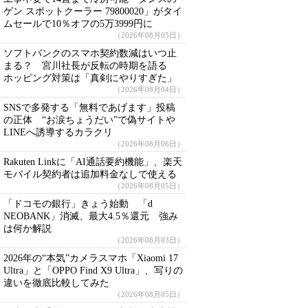
ゲン スポットクーラー 79800020」がタイ
ムセールで10％オフの5万3999円に
（2026年08月05日）
ソフトバンクのスマホ契約数減はいつ止
まる？ 宮川社長が反転の時期を語る
ホッピング対策は「真剣にやりすぎた」
（2026年08月04日）
SNSで多発する「無料であげます」投稿
の正体 “お涙ちょうだい”で偽サイトや
LINEへ誘導するカラクリ
（2026年08月06日）
Rakuten Linkに「AI通話要約機能」、楽天
モバイル契約者は追加料金なしで使える
（2026年08月05日）
「ドコモの銀行」きょう始動 「d
NEOBANK」消滅、最大4.5％還元 強み
は何か解説
（2026年08月03日）
2026年の“本気”カメラスマホ「Xiaomi 17
Ultra」と「OPPO Find X9 Ultra」、写りの
違いを徹底比較してみた
（2026年08月05日）