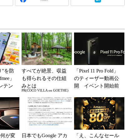
り”を防
すべてが絶景、収益
「Pixel 11 Pro Fold」
fmee」
も得られるその仕組
のティーザー動画公
コンテン
みとは
開 イベント開始前
PR(COCO VILLA on GOETHE)
値ある
に予約可能に
」は何が変
日本でもGoogle アカ
「え、こんなセール