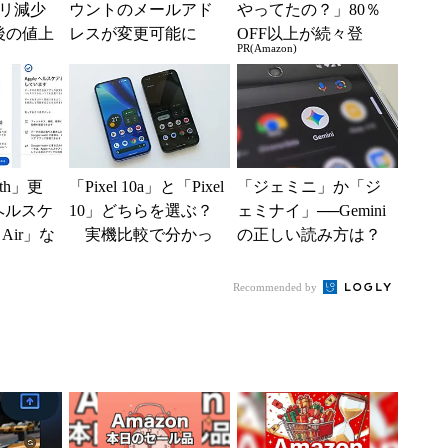
リ減少
ウントのメールアド
やってたの？」80％
後の値上
レスが変更可能に
OFF以上が続々登
PR(Amazon)
ろった
具体的な手順は？
場！Amazonの本気が
...
凄すぎる
lth」更
「Pixel 10a」と「Pixel
「ジェミニ」か「ジ
「ヘルスケ
10」どちらを選ぶ？
ェミナイ」──Gemini
 Air」な
実機比較で分かっ
の正しい読み方は？
.
た「約5万円差の価
Google Japanが正解
値」と...
発表
Recommended by