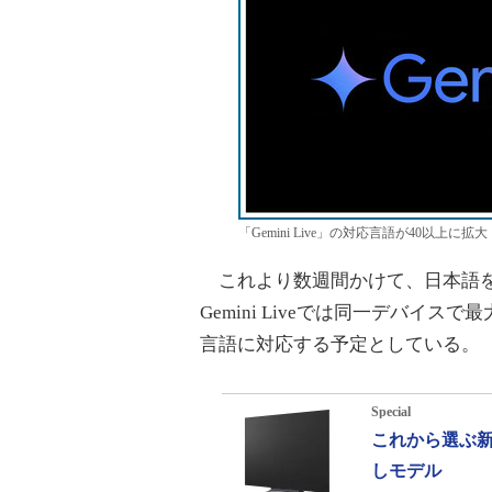
「Gemini Live」の対応言語が40以上に拡大
これより数週間かけて、日本語を
Gemini Liveでは同一デバイ
言語に対応する予定としている。
Special
これから選ぶ新
しモデル