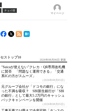
チョイ得
マイページ
セストップ10
2026年08月06日 更新
“Suicaが使えない”クレカ・QR専用改札機
に賛否 「問題なく運用できる」「交通
系ICの方がスムーズ」
（2026年08月05日）
元グループ会社が「ドコモの銀行」にな
った不満を吸収？ SBI新生銀行が「SBI
の銀行」として最大5.2万円のキャッシュ
バックキャンペーンを開催
（2026年08月05日）
工事不要で14畳まで冷房可能「タンスの