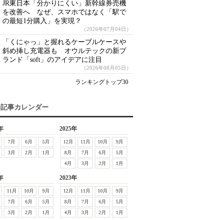
JR東日本「分かりにくい」新幹線券売機
を改善へ なぜ、スマホではなく「駅で
の最短1分購入」を実現？
（2026年07月04日）
「くにゃっ」と握れるケーブルケースや
斜め挿し充電器も オウルテックの新ブ
ランド「soft」のアイデアに注目
（2026年08月05日）
ランキングトップ30
去記事カレンダー
年
2025年
7月
6月
5月
12月
11月
10月
9月
3月
2月
1月
8月
7月
6月
5月
4月
3月
2月
1月
年
2023年
11月
10月
9月
12月
11月
10月
9月
7月
6月
5月
8月
7月
6月
5月
3月
2月
1月
4月
3月
2月
1月