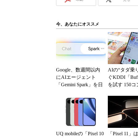
今、あなたにオススメ
Google、数週間以内
AIの“タダ乗
にAIエージェント
ぐKDDI「Buf
「Gemini Spark」を日
を試す 150
本のProプラン契約者
ツの連携に価
向け...
が、回答に...
UQ mobileの「Pixel 10
「Pixel 11