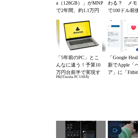
a（128GB）」がMNP
わる？ メモ
で2年間、約1.1万円
で100ドル前
に【スマホお得...
げも？ 出そ
うわさを整理す
「5年前のPC」とこ
「Google Hea
んなに違う！予算10
新でApple
万円台前半で実現す
ア」に「Fitbit
PR(ITmedia PC USER)
る快適PCライフ
どのデータ取..