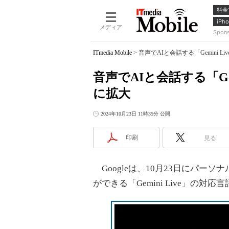
料金
iPho
メディア
Spon
ITmedia Mobile
>
音声でAIと会話する「Gemini 
音声でAIと会話する「Gem
に拡大
2024年10月23日 11時35分 公開
印刷
見る
Googleは、10月23日にパーソ
ができる「Gemini Live」の対