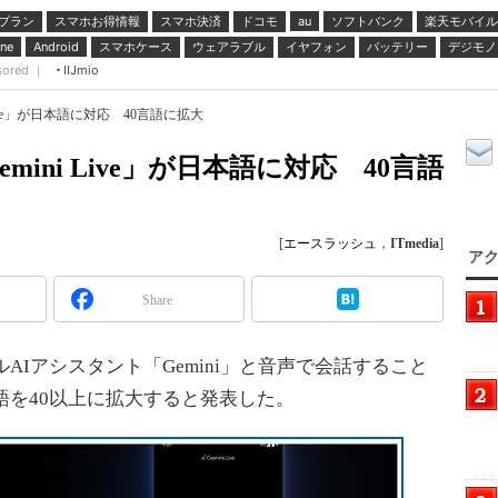
プラン
スマホお得情報
スマホ決済
ドコモ
ソフトバンク
楽天モバイル
au
スマホケース
ウェアラブル
イヤフォン
バッテリー
デジモノ
ne
Android
sored ｜
IIJmio
Live」が日本語に対応 40言語に拡大
ini Live」が日本語に対応 40言語
[
エースラッシュ
，
ITmedia
]
アク
Share
ナルAIアシスタント「Gemini」と音声で会話すること
応言語を40以上に拡大すると発表した。