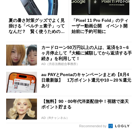
夏の暑さ対策グッズでよく見
「Pixel 11 Pro Fold」のティ
掛ける「ペルチェ素子」って
ーザー動画公開 イベント開
なんだ？ 賢く使うための注
始前に予約可能に
意点も
カードローン50万円以上の人は、返済を3～6
ヶ月停止して『大幅に減額してから返済する手
続き』を利用して！
AD（渋谷法務総合事務所）
au PAYとPontaのキャンペーンまとめ【8月4
日最新版】 1万ポイント還元や10～20％還元
あり
【無料】90・00年代洋楽配信中！視聴で楽天
ポイント貯まる
AD（Rチャンネル）
Recommended by