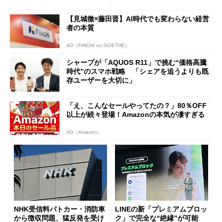
ールで10％オフの5万3999円
に
【見城徹×藤田晋】AI時代でも変わらない経営
者の本質
AD（FINCHI on GOETHE）
シャープが「AQUOS R11」で挑む“価格高騰
時代”のスマホ戦略 「シェアを追うよりも既
存ユーザーを大切に」
「え、こんなセールやってたの？」80％OFF
以上が続々登場！Amazonの本気が凄すぎる
AD（Amazon）
NHK受信料パトカー・消防車
LINEの新「プレミアムブロッ
から徴収問題、猛反発を受け
ク」で完全な“絶縁”が可能