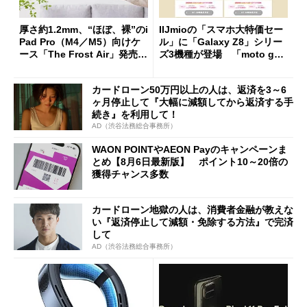
厚さ約1.2mm、“ほぼ、裸”のi
IIJmioの「スマホ大特価セー
Pad Pro（M4／M5）向けケ
ル」に「Galaxy Z8」シリー
ース「The Frost Air」発売
ズ3機種が登場 「moto g37
ケースフィニットから
j」や「OPPO Find X9 Ultr
a」も
カードローン50万円以上の人は、返済を3～6
ヶ月停止して『大幅に減額してから返済する手
続き』を利用して！
AD（渋谷法務総合事務所）
WAON POINTやAEON Payのキャンペーンま
とめ【8月6日最新版】 ポイント10～20倍の
獲得チャンス多数
カードローン地獄の人は、消費者金融が教えな
い『返済停止して減額・免除する方法』で完済
して
AD（渋谷法務総合事務所）