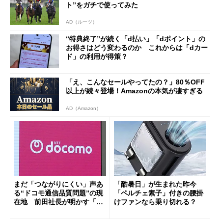
ト”をガチで使ってみた
AD（ルーツ）
“特典終了”が続く「d払い」「dポイント」の
お得さはどう変わるのか これからは「dカー
ド」の利用が得策？
「え、こんなセールやってたの？」80％OFF
以上が続々登場！Amazonの本気が凄すぎる
AD（Amazon）
まだ「つながりにくい」声あ
「酷暑日」が生まれた昨今
る“ドコモ通信品質問題”の現
「ペルチェ素子」付きの腰掛
在地 前田社長が明かす「道
けファンなら乗り切れる？
半ば」の詳細解説