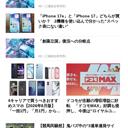
AD（三菱総合研究所）
「iPhone 17e」と「iPhone 17」どちらが買
いか？ 2機種を使い込んで分かった“スペッ
ク表にない違い”
「創薬立国」復活への分岐点
AD（三菱総合研究所）
4キャリアで買うべきおすす
ドコモが念願の増収増益に好
めスマホ【2026年8月版】
転 「ドコモMAX」好調も後
「一括1円」「月1円」からお
押し、今後は“ロイヤルユー
得なiPhone／Pixel／Galaxy
ザー”を重視
まで
【競馬民騒然】鬼バズ中の“3連単連発サイ