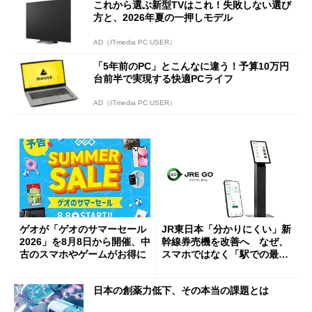
これから選ぶ新型TVはこれ！失敗しない選び
方と、2026年夏の一押しモデル
AD（ITmedia PC USER）
「5年前のPC」とこんなに違う！予算10万円
台前半で実現する快適PCライフ
AD（ITmedia PC USER）
ゲオが「ゲオのサマーセール
JR東日本「分かりにくい」新
2026」を8月8日から開催、中
幹線券売機を改善へ なぜ、
古のスマホやゲームがお得に
スマホではなく「駅での最短
1分購入」を実現？
日本の創薬力低下、その本当の課題とは