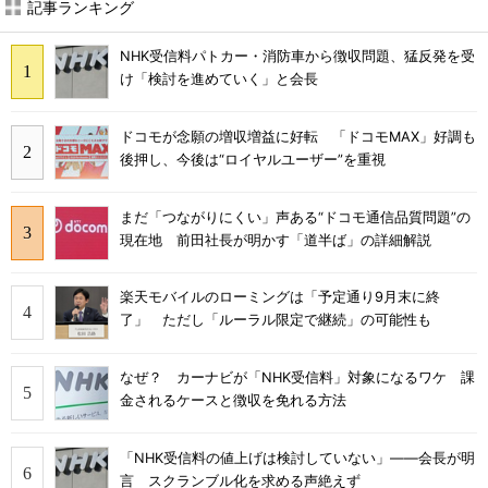
記事ランキング
NHK受信料パトカー・消防車から徴収問題、猛反発を受
け「検討を進めていく」と会長
ドコモが念願の増収増益に好転 「ドコモMAX」好調も
後押し、今後は“ロイヤルユーザー”を重視
まだ「つながりにくい」声ある“ドコモ通信品質問題”の
現在地 前田社長が明かす「道半ば」の詳細解説
楽天モバイルのローミングは「予定通り9月末に終
了」 ただし「ルーラル限定で継続」の可能性も
なぜ？ カーナビが「NHK受信料」対象になるワケ 課
金されるケースと徴収を免れる方法
「NHK受信料の値上げは検討していない」――会長が明
言 スクランブル化を求める声絶えず