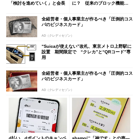
「検討を進めていく」と会長
に？ 従来のブロック機能と
の決定的な違い
全経営者・個人事業主が作るべき「圧倒的コス
パのビジネスカード」
AD（クレディセゾン）
“Suicaが使えない”改札、東京メトロ上野駅に
設置 期間限定で “クレカ”と“QRコード”専
用
全経営者・個人事業主が作るべき「圧倒的コス
パのビジネスカード」
AD（クレディセゾン）
d払い、dポイントのキャンペ
ahamoに「神です」との声―