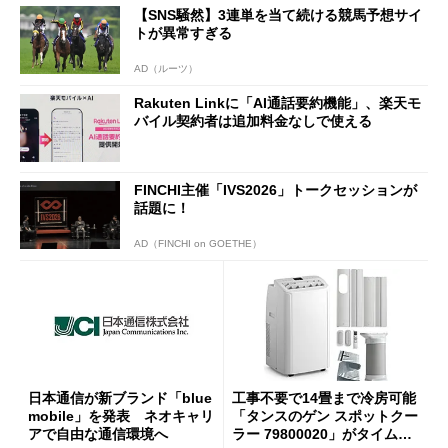
【SNS騒然】3連単を当て続ける競馬予想サイ
トが異常すぎる
AD（ルーツ）
Rakuten Linkに「AI通話要約機能」、楽天モ
バイル契約者は追加料金なしで使える
FINCHI主催「IVS2026」トークセッションが
話題に！
AD（FINCHI on GOETHE）
日本通信が新ブランド「blue
工事不要で14畳まで冷房可能
mobile」を発表 ネオキャリ
「タンスのゲン スポットクー
アで自由な通信環境へ
ラー 79800020」がタイムセ