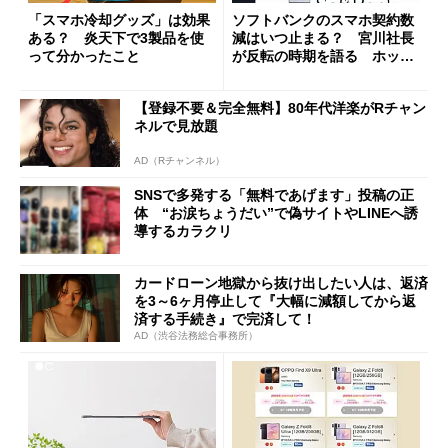
「スマホ冷却グッズ」は効果
ソフトバンクのスマホ契約数
ある？ 炎天下で3製品を使
減はいつ止まる？ 宮川社長
って分かったこと
が反転の時期を語る ホッピ
ング対策は「真剣にやりすぎ
た」
【登録不要＆完全無料】80年代洋楽がRチャン
ネルで見放題
AD（Rチャンネル）
SNSで多発する「無料であげます」投稿の正
体 “お涙ちょうだい”で偽サイトやLINEへ誘
導するカラクリ
カードローン地獄から抜け出したい人は、返済
を3～6ヶ月停止して『大幅に減額してから返
済する手続き』で完済して！
AD（渋谷法務総合事務所）