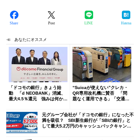
Share
Post
LINE
Hatena
あなたにオススメ
「ドコモの銀行」きょう始
“Suicaが使えない”クレカ・
動 「d NEOBANK」消滅、
QR専用改札機に賛否 「問
最大4.5％還元 強みは何か解
題なく運用できる」「交通系I
説
Cの方がスムーズ」
元グループ会社が「ドコモの銀行」になった不
満を吸収？ SBI新生銀行が「SBIの銀行」と
して最大5.2万円のキャッシュバックキャンペ
ーンを開催