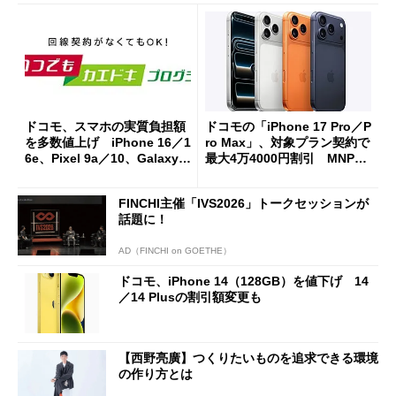
ドコモ、スマホの実質負担額
ドコモの「iPhone 17 Pro／P
を多数値上げ iPhone 16／1
ro Max」、対象プラン契約で
6e、Pixel 9a／10、Galaxy S
最大4万4000円割引 MNPな
25／S25 Ultraなどが対象
ら1年間3万円台から
FINCHI主催「IVS2026」トークセッションが
話題に！
AD（FINCHI on GOETHE）
ドコモ、iPhone 14（128GB）を値下げ 14
／14 Plusの割引額変更も
【西野亮廣】つくりたいものを追求できる環境
の作り方とは