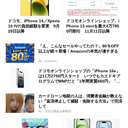
ドコモ、iPhone 14／Xperia
ドコモオンラインショップ、i
10 IVの負担総額を変更 9月
Phone 13 miniを最大4万785
29日以降
0円割引 11月11日以降
「え、こんなセールやってたの？」80％OFF
以上が続々登場！Amazonの本気が凄すぎる
AD（Amazon）
ドコモオンラインショップの「iPhone 16e」
は11万2750円スタート いつでもカエドキプ
ログラムでMNPだと「1年間実質660円」「2
年間実質1210円」運用も可能
カードローン地獄の人は、消費者金融が教えな
い『返済停止して減額・免除する方法』で完済
して
AD（渋谷法務総合事務所）