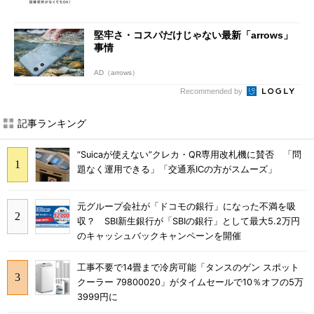
堅牢さ・コスパだけじゃない最新「arrows」
事情
AD（arrows）
Recommended by
記事ランキング
“Suicaが使えない”クレカ・QR専用改札機に賛否 「問
題なく運用できる」「交通系ICの方がスムーズ」
元グループ会社が「ドコモの銀行」になった不満を吸
収？ SBI新生銀行が「SBIの銀行」として最大5.2万円
のキャッシュバックキャンペーンを開催
工事不要で14畳まで冷房可能「タンスのゲン スポット
クーラー 79800020」がタイムセールで10％オフの5万
3999円に