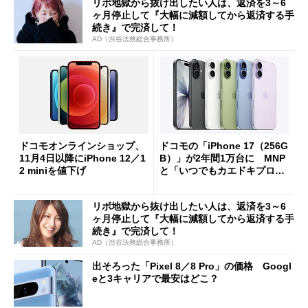
リボ地獄から抜け出したい人は、返済を3～6
ヶ月停止して『大幅に減額してから返済する手
続き』で完済して！
AD（渋谷法務総合事務所）
ドコモオンラインショップ、
ドコモの「iPhone 17（256G
11月4日以降にiPhone 12／1
B）」が2年間1万台に MNP
2 miniを値下げ
と「いつでもカエドキプログ
ラム」適用で【スマホお得情
報】
リボ地獄から抜け出したい人は、返済を3～6
ヶ月停止して『大幅に減額してから返済する手
続き』で完済して！
AD（渋谷法務総合事務所）
出そろった「Pixel 8／8 Pro」の価格 Googl
eと3キャリアで最安はどこ？