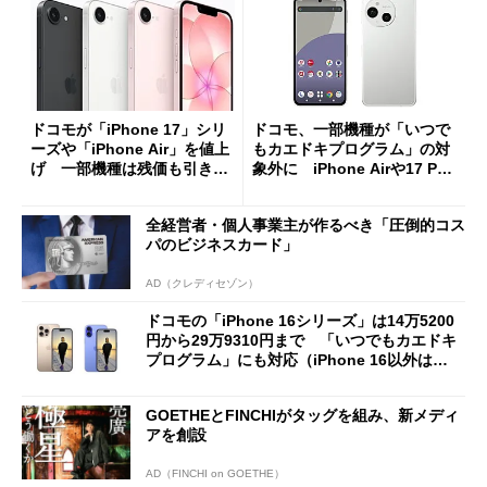
ドコモが「iPhone 17」シリ
ドコモ、一部機種が「いつで
ーズや「iPhone Air」を値上
もカエドキプログラム」の対
げ 一部機種は残価も引き上
象外に iPhone Airや17 Pro
げ、実質負担額の影響は？
は「＋」対象外に
全経営者・個人事業主が作るべき「圧倒的コス
パのビジネスカード」
AD（クレディセゾン）
ドコモの「iPhone 16シリーズ」は14万5200
円から29万9310円まで 「いつでもカエドキ
プログラム」にも対応（iPhone 16以外は
「＋」も選択可）
GOETHEとFINCHIがタッグを組み、新メディ
アを創設
AD（FINCHI on GOETHE）