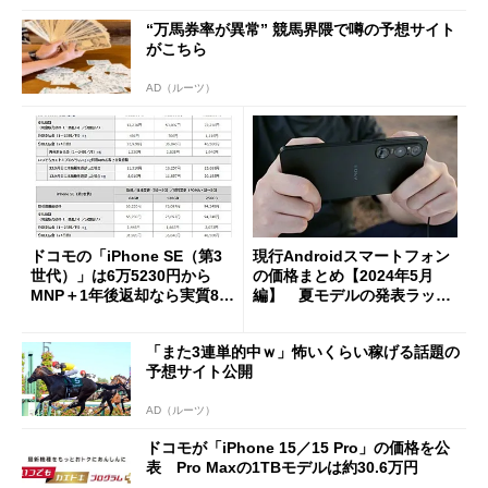
“万馬券率が異常” 競馬界隈で噂の予想サイト
がこちら
AD（ルーツ）
ドコモの「iPhone SE（第3
現行Androidスマートフォン
世代）」は6万5230円から
の価格まとめ【2024年5月
MNP＋1年後返却なら実質80
編】 夏モデルの発表ラッシ
10円に
ュ、お得に買えるのはどこ？
「また3連単的中ｗ」怖いくらい稼げる話題の
予想サイト公開
AD（ルーツ）
ドコモが「iPhone 15／15 Pro」の価格を公
表 Pro Maxの1TBモデルは約30.6万円