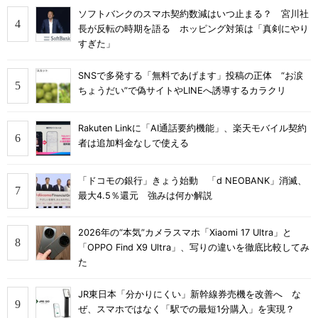
ソフトバンクのスマホ契約数減はいつ止まる？ 宮川社
長が反転の時期を語る ホッピング対策は「真剣にやり
すぎた」
SNSで多発する「無料であげます」投稿の正体 “お涙
ちょうだい”で偽サイトやLINEへ誘導するカラクリ
Rakuten Linkに「AI通話要約機能」、楽天モバイル契約
者は追加料金なしで使える
「ドコモの銀行」きょう始動 「d NEOBANK」消滅、
最大4.5％還元 強みは何か解説
2026年の“本気”カメラスマホ「Xiaomi 17 Ultra」と
「OPPO Find X9 Ultra」、写りの違いを徹底比較してみ
た
JR東日本「分かりにくい」新幹線券売機を改善へ な
ぜ、スマホではなく「駅での最短1分購入」を実現？