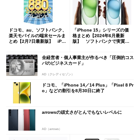
ドコモ、au、ソフトバンク、
「iPhone 15」シリーズの価
楽天モバイルの端末セールま
格まとめ【2024年6月最新
とめ【2月7日最新版】 iPho
版】 ソフトバンクで実質価
neやPixelをお得に入手する
格が変動、ドコモと最安競い
チャンス
合う
全経営者・個人事業主が作るべき「圧倒的コス
パのビジネスカード」
AD（クレディセゾン）
ドコモ、「iPhone 14／14 Plus」「Pixel 8 Pr
o」などの割引を8月30日に終了
arrowsの頑丈さがとんでもないレベルに
AD（arrows）