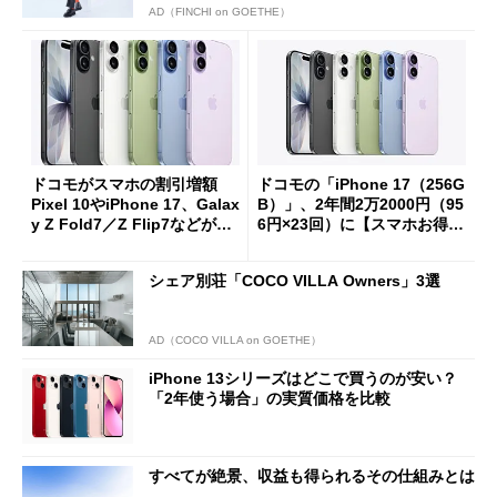
AD（FINCHI on GOETHE）
ドコモがスマホの割引増額
ドコモの「iPhone 17（256G
Pixel 10やiPhone 17、Galax
B）」、2年間2万2000円（95
y Z Fold7／Z Flip7などがお
6円×23回）に【スマホお得情
得に
報】
シェア別荘「COCO VILLA Owners」3選
AD（COCO VILLA on GOETHE）
iPhone 13シリーズはどこで買うのが安い？
「2年使う場合」の実質価格を比較
すべてが絶景、収益も得られるその仕組みとは