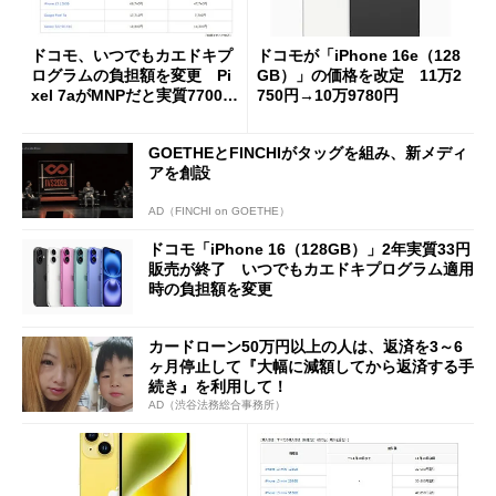
ドコモ、いつでもカエドキプ
ドコモが「iPhone 16e（128
ログラムの負担額を変更 Pi
GB）」の価格を改定 11万2
xel 7aがMNPだと実質7700円
750円→10万9780円
に
GOETHEとFINCHIがタッグを組み、新メディ
アを創設
AD（FINCHI on GOETHE）
ドコモ「iPhone 16（128GB）」2年実質33円
販売が終了 いつでもカエドキプログラム適用
時の負担額を変更
カードローン50万円以上の人は、返済を3～6
ヶ月停止して『大幅に減額してから返済する手
続き』を利用して！
AD（渋谷法務総合事務所）