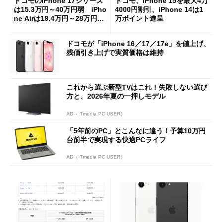
ドコモのiPhone 17シリーズ
ドコモ、iPhone 15を最大4万
は15.3万円～40万円弱 iPho
4000円割引、iPhone 14は1
ne Airは19.4万円～28万円
万ポイント進呈
弱 MNP／機種変更／契約変
更には割引あり
ドコモが「iPhone 16／17／17e」を値上げ、
残価引き上げで実質価格は維持
これから選ぶ新型TVはこれ！失敗しない選び
方と、2026年夏の一押しモデル
AD（ITmedia PC USER）
「5年前のPC」とこんなに違う！予算10万円
台前半で実現する快適PCライフ
AD（ITmedia PC USER）