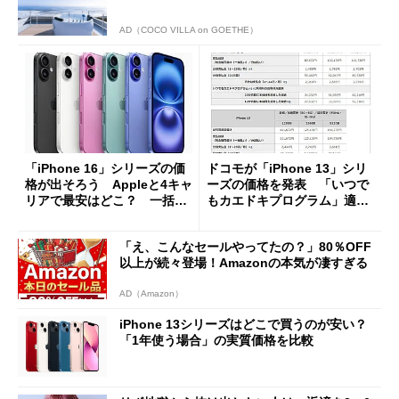
AD（COCO VILLA on GOETHE）
「iPhone 16」シリーズの価
ドコモが「iPhone 13」シリ
格が出そろう Appleと4キャ
ーズの価格を発表 「いつで
リアで最安はどこ？ 一括価
もカエドキプログラム」適用
格と実質負担額を比較
で実質2万円台の場合も
「え、こんなセールやってたの？」80％OFF
以上が続々登場！Amazonの本気が凄すぎる
AD（Amazon）
iPhone 13シリーズはどこで買うのが安い？
「1年使う場合」の実質価格を比較