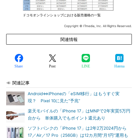
ドコモオンラインショップにおける販売価格の一覧
Copyright © ITmedia, Inc. All Rights Reserved.
関連情報
Share
Post
LINE
Hatena
関連記事
Android⇔iPhoneの「eSIM移行」はもうすぐ実
現？ Pixel 10に見た“予兆”
楽天モバイルの「iPhone 17」はMNPで2年実質5万円
台から 単体購入でもポイント還元あり
ソフトバンクの「iPhone 17」は2年2万2024円から
17／Air／17 Pro（256GB）は12カ月間“月1円”運用も