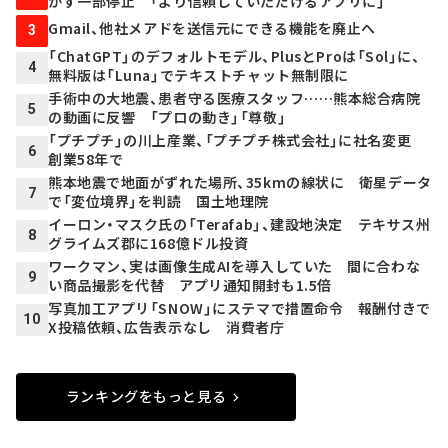
かず一部停止 「より信頼していただけるアプリに」
Gmail、他社メアドを送信元にできる機能を廃止へ
3
「ChatGPT」のデフォルトモデル、PlusとProは「Sol」に、
4
無料版は「Luna」でテキストチャット無制限に
手術中の大地震、患者守る医療スタッフ……熊本総合病院
5
の動画に反響 「プロの動き」「尊敬」
「プチプチ」の川上産業、「プチプチ株式会社」に社名変更
6
創業58年で
熊本地震で地面がずれた場所、35kmの線状に 衛星データ
7
で「変位境界」を判読 国土地理院
イーロン・マスク氏の「Terafab」、建設地決定 テキサス州
8
グライムズ郡に168億ドル投資
ワークマン、実は画像生成AIを導入していた 間に合わな
9
い商品撮影を代替 アプリ通知開封も1.5倍
写真加工アプリ「SNOW」にステマで措置命令 報酬付きで
10
X投稿依頼、広告表示なし 消費者庁
ランキングをもっと見る