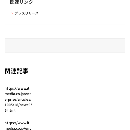
関連リンク
プレスリリース
関連記事
https://www.it
media.co.jp/ent
erprise/articles/
1005/18/news05
6.html
https://www.it
media.co.jp/ent