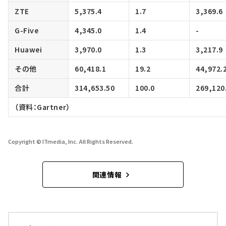
ZTE
5,375.4
1.7
3,369.6
G-Five
4,345.0
1.4
-
Huawei
3,970.0
1.3
3,217.9
その他
60,418.1
19.2
44,972.
合計
314,653.50
100.0
269,120
（資料：Gartner）
Copyright © ITmedia, Inc. All Rights Reserved.
関連情報