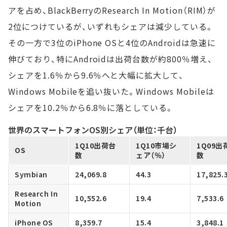
アを占め、BlackBerryのResearch In Motion（RIM）が
2位につけているが、いずれもシェアは減少している。
その一方で3位のiPhone OSと4位のAndroidは急速に
伸びており、特にAndroidは出荷台数が約800％増え、
シェアを1.6％から9.6％へと大幅に拡大して、
Windows Mobileを追い抜いた。Windows Mobileは
シェアを10.2％から6.8％に落としている。
世界のスマートフォンOS別シェア（単位：千台）
1Q10出荷台
1Q10市場シ
1Q09出
OS
数
ェア（％）
数
Symbian
24,069.8
44.3
17,825.
Research In
10,552.6
19.4
7,533.6
Motion
iPhone OS
8,359.7
15.4
3,848.1