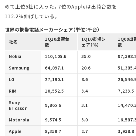
めて上位5社に入った。7位のAppleは出荷台数を
112.2％伸ばしている。
世界の携帯電話メーカーシェア（単位：千台）
1Q10出荷台
1Q10市場シ
1Q09出
社名
数
ェア（％）
数
Nokia
110,105.6
35.0
97,398.
Samsung
64,897.1
20.6
51,385.
LG
27,190.1
8.6
26,546.
RIM
10,552.5
3.4
7,233.5
Sony
9,865.6
3.1
14,470.
Ericsson
Motorola
9,574.5
3.0
16,587.
Apple
8,359.7
2.7
3,938.8