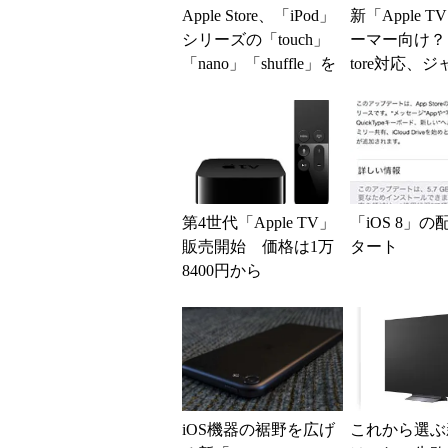
Apple Store、「iPod」
新「Apple 
シリーズの「touch」
ーマー向け？ 
「nano」「shuffle」を
tore対応、
一斉値上...
コープ付きリ
でゲーム...
第4世代「Apple TV」
「iOS 8」
販売開始 価格は1万
タート
8400円から
iOS機器の裾野を広げ
これから選ぶ