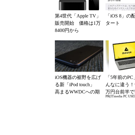
第4世代「Apple TV」
「iOS 8」
販売開始 価格は1万
タート
8400円から
iOS機器の裾野を広げ
「5年前のPC
る新「iPod touch」
んなに違う！
高まるWWDCへの期
万円台前半で
PR(ITmedia PC USE
待
る快適PCラ