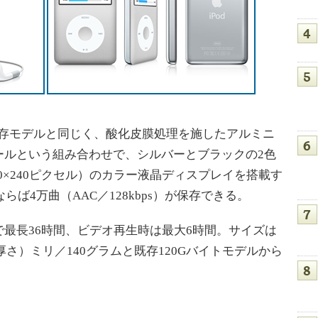
既存モデルと同じく、酸化皮膜処理を施したアルミニ
ールという組み合わせで、シルバーとブラックの2色
20×240ピクセル）のカラー液晶ディスプレイを搭載す
ば4万曲（AAC／128kbps）が保存できる。
最長36時間、ビデオ再生時は最大6時間。サイズは
.5（厚さ）ミリ／140グラムと既存120Gバイトモデルから