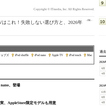
Copyright © ITmedia, Inc. All Rights Reserved.
- PR -
Vはこれ！失敗しない選び方と、2026年
過
ジョブズ
|
iPod shuffle
|
iPod nano
|
Apple TV
|
iPod touch
|
Mac
2026
8月
4月
nano、登場
2024
12月
8月
リ充実、AppleStore限定モデルも用意
4月