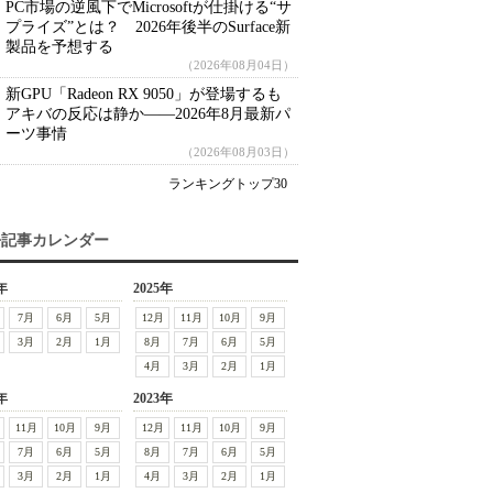
PC市場の逆風下でMicrosoftが仕掛ける“サ
プライズ”とは？ 2026年後半のSurface新
製品を予想する
（2026年08月04日）
新GPU「Radeon RX 9050」が登場するも
アキバの反応は静か――2026年8月最新パ
ーツ事情
（2026年08月03日）
ランキングトップ30
去記事カレンダー
年
2025年
7月
6月
5月
12月
11月
10月
9月
3月
2月
1月
8月
7月
6月
5月
4月
3月
2月
1月
年
2023年
11月
10月
9月
12月
11月
10月
9月
7月
6月
5月
8月
7月
6月
5月
3月
2月
1月
4月
3月
2月
1月