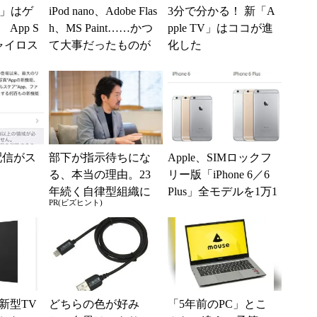
TV」はゲ
iPod nano、Adobe Flas
3分で分かる！ 新「A
App S
h、MS Paint……かつ
pple TV」はココが進
ジャイロス
て大事だったものが
化した
モコン
続々と終了へ
の配信がス
部下が指示待ちにな
Apple、SIMロックフ
る、本当の理由。23
リー版「iPhone 6／6
年続く自律型組織に
Plus」全モデルを1万1
PR(ビズヒント)
共通する「3つの要
000円値上げ
素」
新型TV
どちらの色が好み
「5年前のPC」とこ