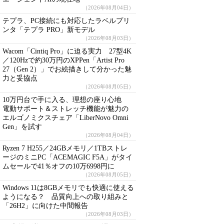
（2026年08月04日）
テプラ、PC接続にも対応したラベルプリ
ンタ「テプラ PRO」新モデル
（2026年08月03日）
Wacom「Cintiq Pro」に迫る実力 27型4K
／120Hzで約30万円のXPPen「Artist Pro
27（Gen 2）」でお絵描きして分かった魅
力と妥協点
（2026年08月05日）
10万円台で手に入る、理想の座り心地
電動サポート＆ストレッチ機能が魅力の
エルゴノミクスチェア「LiberNovo Omni
Gen」を試す
（2026年08月04日）
Ryzen 7 H255／24GBメモリ／1TBストレ
ージのミニPC「ACEMAGIC F5A」がタイ
ムセールで41％オフの10万6998円に
（2026年08月05日）
Windows 11は8GBメモリでも快適に使える
ようになる？ 品質向上への取り組みと
「26H2」に向けた中間報告
（2026年08月03日）