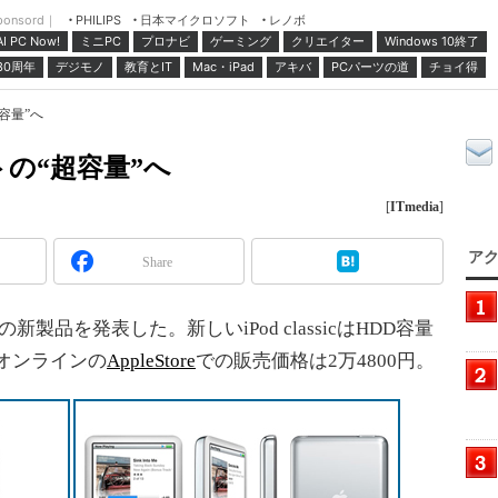
ponsord｜
日本マイクロソフト
レノボ
PHILIPS
ミニPC
プロナビ
ゲーミング
クリエイター
Windows 10終了
AI PC Now!
30周年
デジモノ
教育とIT
Mac・iPad
アキバ
PCパーツの道
チョイ得
“超容量”へ
バイトの“超容量”へ
[
ITmedia
]
アク
Share
icの新製品を発表した。新しいiPod classicはHDD容量
、オンラインの
AppleStore
での販売価格は2万4800円。