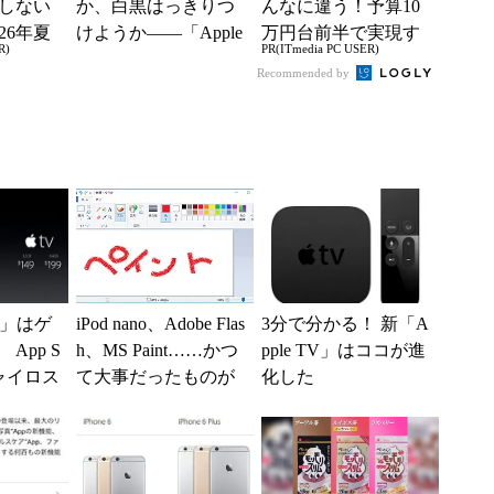
しない
か、白黒はっきりつ
んなに違う！予算10
26年夏
けようか――「Apple
万円台前半で実現す
R)
PR(ITmedia PC USER)
ル
MFi認証品 Lightning
る快適PCライフ
Recommended by
ケーブル...
TV」はゲ
iPod nano、Adobe Flas
3分で分かる！ 新「A
App S
h、MS Paint……かつ
pple TV」はココが進
ジャイロス
て大事だったものが
化した
モコン
続々と終了へ