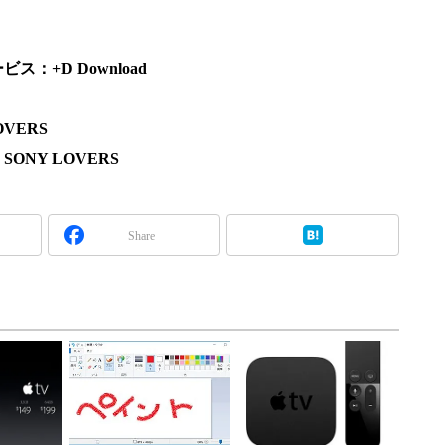
：+D Download
VERS
NY LOVERS
Share