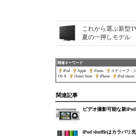
これから選ぶ新型T
夏の一押しモデル
関連キーワード
iPod
|
Apple
|
iTunes
|
スティーブ・
OS X
|
iTunes Store
|
iPhone
|
iPod classic
関連記事
ビデオ撮影可能な新iPod 
iPod shuffleはカラバ