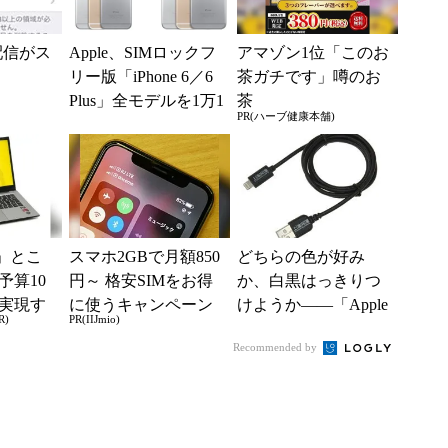
の配信がス
Apple、SIMロックフ
アマゾン1位「このお
リー版「iPhone 6／6
茶ガチです」噂のお
Plus」全モデルを1万1
茶
PR(ハーブ健康本舗)
000円値上げ
」とこ
スマホ2GBで月額850
どちらの色が好み
予算10
円～ 格安SIMをお得
か、白黒はっきりつ
実現す
に使うキャンペーン
けようか――「Apple
R)
PR(IIJmio)
イフ
実施中！
MFi認証品 Lightning
Recommended by
ケーブル...