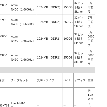
32ビッ
6万
デザイ
Atom
1024MB（DDR2）
250GB
ト版 7
円前
N450（1.66GHz）
Starter
後
32ビッ
6万
デザイ
Atom
1024MB（DDR2）
250GB
ト版 7
円前
N450（1.66GHz）
Starter
後
5万
32ビッ
デザイ
Atom
5000
1024MB（DDR2）
160GB
ト版 7
N450（1.66GHz）
円前
Starter
後
6万
32ビッ
デザイ
Atom
5000
1024MB（DDR2）
250GB
ト版 7
N450（1.66GHz）
円前
Starter
後
像度
チップセット
光学ドライブ
GPU
オフィス
重量
約
1.36
キロ
Intel NM10
（L
66×768
─
─
─