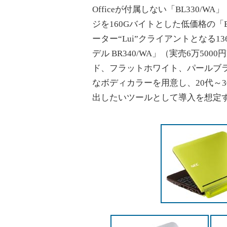
Officeが付属しない「BL330/W
ジを160Gバイトとした低価格の「B
ーター“Lui”クライアントとなる1366
デル BR340/WA」（実売6万5
ド、フラットホワイト、パールブ
なボディカラーを用意し、20代～
出したいツールとして導入を想定