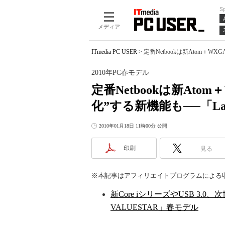
S
メディア
ITmedia PC USER
>
定番Netbookは新Atom＋WX
2010年PC春モデル
定番Netbookは新Ato
化”する新機能も──「LaVi
2010年01月18日 11時00分 公開
印刷
見る
※本記事はアフィリエイトプログラムによる
新Core iシリーズやUSB 3.0
VALUESTAR」春モデル