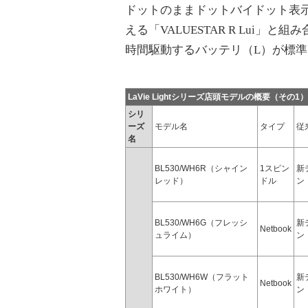
ドットのままドットバイドット表
える「VALUESTAR R Lui」
時間駆動するバッテリ（L）が標
LaVie Lightシリーズ店頭モデルの概要（その1）
シリ
ーズ
モデル名
タイプ
従
名
BL530/WH6R（シャイン
1スピン
新
レッド）
ドル
ン
BL530/WH6G（フレッシ
新
Netbook
ュライム）
ン
BL530/WH6W（フラット
新
Netbook
ホワイト）
ン