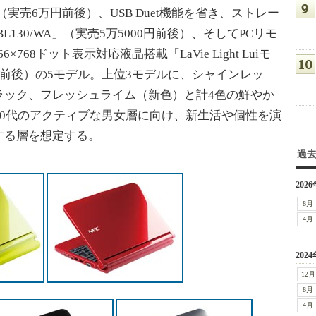
A」（実売6万円前後）、USB Duet機能を省き、ストレー
L130/WA」（実売5万5000円前後）、そしてPCリモ
×768ドット表示対応液晶搭載「LaVie Light Luiモ
000円前後）の5モデル。上位3モデルに、シャインレッ
ラック、フレッシュライム（新色）と計4色の鮮やか
30代のアクティブな男女層に向け、新生活や個性を演
する層を想定する。
過
2026
8月
4月
2024
12月
8月
4月