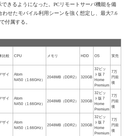
示できるようになった。PCリモートサーバ機能を備
と組み合わせたモバイル利用シーンを強く想定し、最大7.6
準で付属する。
来比較
CPU
メモリ
HDD
OS
実売
32ビッ
7万
デザイ
Atom
ト版 7
2048MB（DDR2）
320GB
円前
N450（1.66GHz）
Home
後
Premium
32ビッ
7万
デザイ
Atom
ト版 7
2048MB（DDR2）
320GB
円前
N450（1.66GHz）
Home
後
Premium
32ビッ
7万
デザイ
Atom
ト版 7
2048MB（DDR2）
320GB
円前
N450（1.66GHz）
Home
後
Premium