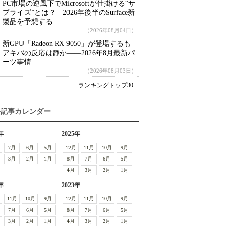
PC市場の逆風下でMicrosoftが仕掛ける“サ
プライズ”とは？ 2026年後半のSurface新
製品を予想する
（2026年08月04日）
新GPU「Radeon RX 9050」が登場するも
アキバの反応は静か――2026年8月最新パ
ーツ事情
（2026年08月03日）
ランキングトップ30
去記事カレンダー
年
2025年
7月
6月
5月
12月
11月
10月
9月
3月
2月
1月
8月
7月
6月
5月
4月
3月
2月
1月
年
2023年
11月
10月
9月
12月
11月
10月
9月
7月
6月
5月
8月
7月
6月
5月
3月
2月
1月
4月
3月
2月
1月