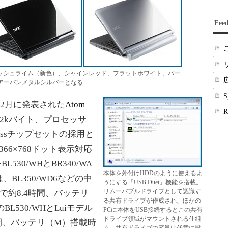
Fee
ンはフレッシュライム（新色）、シャインレッド、フラットホワイト、パー
モデルはアーバンメタルシルバーとなる
12月に発表された
Atom
512kバイト、プロセッサ
xpressチップセットの採用と
66×768ドット表示対応
530/WHとBR340/WA
本体を外付けHDDのように使えるよ
BL350/WD6などの中
うにする「USB Duet」機能を搭載。
リムーバブルドライブとして認識す
で約8.4時間、バッテリ
る共有ドライブが作成され、ほかの
L530/WHとLuiモデル
PCに本体をUSB接続するとこの共有
ドライブ領域がマウントされる仕組
時間、バッテリ（M）搭載時