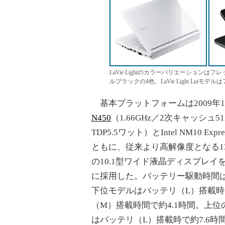
LaVie Lightのカラーバリエーショ
ルブラックの4色。LaVie Light Lui
基本プラットフォームは2009年
N450
（1.66GHz／2次キャッシュ
TDP5.5ワット）とIntel NM10 E
ともに、従来より高解像度となる13
の10.1型ワイド液晶ディスプレイをBL
に採用した。バッテリー駆動時間は、
下位モデルはバッテリ（L）搭載時
（M）搭載時間で約4.1時間。上位のB
はバッテリ（L）搭載時で約7.6