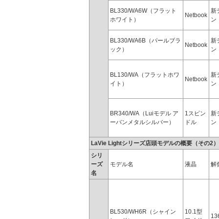
BL330/WA6W（フラット
新
Netbook
ホワイト）
ン
BL330/WA6B（パールブラ
新
Netbook
ック）
ン
BL130/WA（フラットホワ
新
Netbook
イト）
ン
BR340/WA（Luiモデル ア
1スピン
新
ーバンメタルシルバー）
ドル
ン
LaVie Lightシリーズ店頭モデルの概要（その2）
シリ
ーズ
モデル名
液晶
解
名
BL530/WH6R（シャイン
10.1型
13