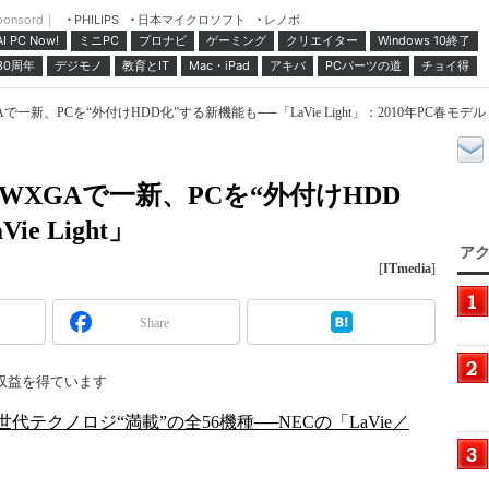
ponsord｜
日本マイクロソフト
レノボ
PHILIPS
ミニPC
プロナビ
ゲーミング
クリエイター
Windows 10終了
AI PC Now!
30周年
デジモノ
教育とIT
Mac・iPad
アキバ
PCパーツの道
チョイ得
GAで一新、PCを“外付けHDD化”する新機能も──「LaVie Light」：2010年PC春モデル
m＋WXGAで一新、PCを“外付けHDD
e Light」
アク
[
ITmedia
]
Share
収益を得ています
、次世代テクノロジ“満載”の全56機種──NECの「LaVie／