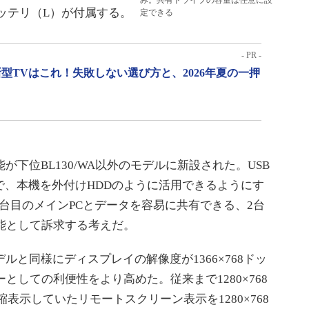
み。共有ドライブの容量は任意に設
バッテリ（L）が付属する。
定できる
- PR -
型TVはこれ！失敗しない選び方と、2026年夏の一押
能が下位BL130/WA以外のモデルに新設された。USB
ことで、本機を外付けHDDのように活用できるようにす
台目のメインPCとデータを容易に共有できる、2台
能として訴求する考えだ。
モデルと同様にディスプレイの解像度が1366×768ドッ
としての利便性をより高めた。従来まで1280×768
圧縮表示していたリモートスクリーン表示を1280×768