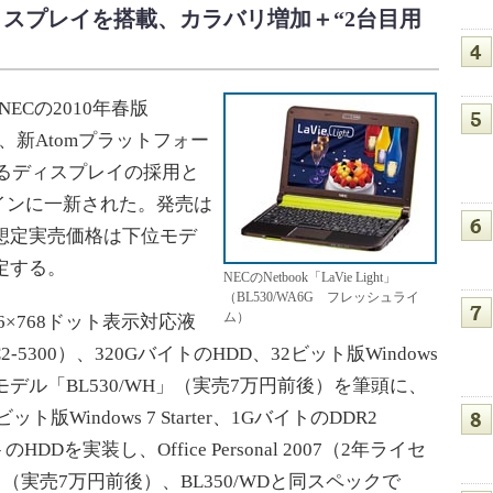
ットディスプレイを搭載、カラバリ増加＋“2台目用
Cの2010年春版
、新Atomプラットフォー
応するディスプレイの採用と
インに一新された。発売は
、想定実売価格は下位モデ
予定する。
NECのNetbook「LaVie Light」
（BL530/WA6G フレッシュライ
ム）
66×768ドット表示対応液
2-5300）、320GバイトのHDD、32ビット版Windows
最上位モデル「BL530/WH」（実売7万円前後）を筆頭に、
ト版Windows 7 Starter、1GバイトのDDR2
のHDDを実装し、Office Personal 2007（2年ライセ
」（実売7万円前後）、BL350/WDと同スペックで