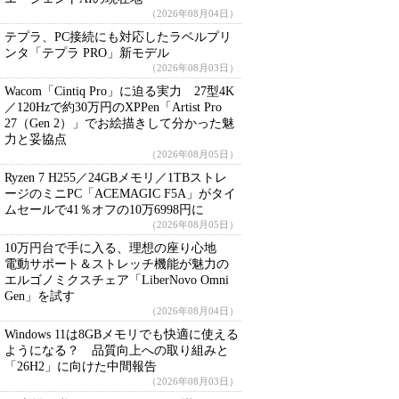
（2026年08月04日）
テプラ、PC接続にも対応したラベルプリ
ンタ「テプラ PRO」新モデル
（2026年08月03日）
Wacom「Cintiq Pro」に迫る実力 27型4K
／120Hzで約30万円のXPPen「Artist Pro
27（Gen 2）」でお絵描きして分かった魅
力と妥協点
（2026年08月05日）
Ryzen 7 H255／24GBメモリ／1TBストレ
ージのミニPC「ACEMAGIC F5A」がタイ
ムセールで41％オフの10万6998円に
（2026年08月05日）
10万円台で手に入る、理想の座り心地
電動サポート＆ストレッチ機能が魅力の
エルゴノミクスチェア「LiberNovo Omni
Gen」を試す
（2026年08月04日）
Windows 11は8GBメモリでも快適に使える
ようになる？ 品質向上への取り組みと
「26H2」に向けた中間報告
（2026年08月03日）