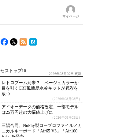
マイページ
セストップ10
2026年08月09日 更新
レトロブーム到来？ ベージュカラーが
目を引くCRT風簡易水冷キットが異彩を
放つ
（2026年08月08日）
アイオーデータの価格改定、一部モデル
は25万円超の大幅値上げに
（2026年08月05日）
三陽合同、NuPhy製ロープロファイルメカ
ニカルキーボード「Air65 V3」「Air100
V3」を発売