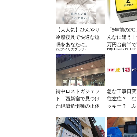
【大人気】ひんやり
「5年前のPC
冷感寝具で快適な睡
んなに違う！
眠をあなたに。
万円台前半で
PR(ITmedia PC USE
PR(アイリスプラザ)
る快適PCラ
街中ロストガジェッ
急な工事日変
ト：西新宿で見つけ
往左往？ む
た絶滅危惧種の正体
ッキー？ ふ
(1/2)
立って自宅の
ターネットを1
10...