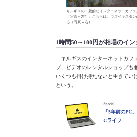
キルギスの一般的なインターネットカフェ
（写真＝左）。こちらは、ウズベキスタンの
る（写真＝右）
1時間50～100円が相場のイ
キルギスのインターネットカフェは
プ、ビデオのレンタルショップも
いくつも掛け持たないと生きてい
という。
Special
「5年前のPC
Cライフ