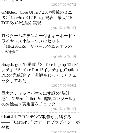
（2026年08月07日）
GMKtec、Core Ultra 7 258V搭載のミニ
PC「NucBox K17 Plus」発表 最大115
TOPSのAI性能を実現
（2026年08月07日）
ロジクールのテンキー付きキーボード・
ワイヤレス小型マウスのセット
「MK250GRd」がセールで15％オフの
2980円に
（2026年08月07日）
Snapdragon X2搭載「Surface Laptop 13.8イ
ンチ」「Surface Pro 13インチ」はCopilot+
PCの“完成形”？ 外観をじっくりとチェ
ックしてみた
（2026年08月06日）
巨大スティックが生み出す謎の“脳汁
感” XPPen「Pilot Pro 編集コンソール」
のお絵描き実用度をチェック
（2026年08月07日）
ChatGPTでコンテンツ制作が完結する
――「ChatGPT向けアドビプラグイン」が
登場
（2026年08月07日）