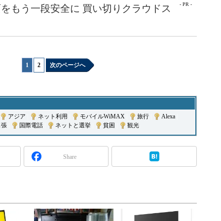
- PR -
をもう一段安全に 買い切りクラウドス
1
|
2
次のページへ
アジア
|
ネット利用
|
モバイルWiMAX
|
旅行
|
Alexa
|
出張
|
国際電話
|
ネットと選挙
|
貧困
|
観光
Share