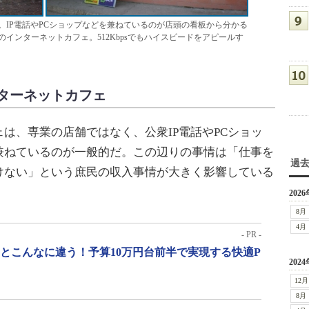
。IP電話やPCショップなどを兼ねているのが店頭の看板から分かる
インターネットカフェ。512Kbpsでもハイスピードをアピールす
ンターネットカフェ
、専業の店舗ではなく、公衆IP電話やPCショッ
兼ねているのが一般的だ。この辺りの事情は「仕事を
過
けない」という庶民の収入事情が大きく影響している
2026
8月
4月
- PR -
」とこんなに違う！予算10万円台前半で実現する快適P
2024
12月
8月