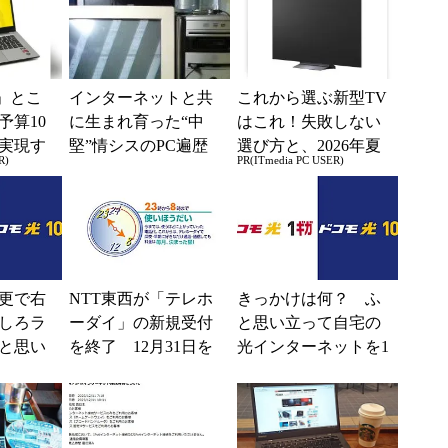
」とこ
インターネットと共
これから選ぶ新型TV
予算10
に生まれ育った“中
はこれ！失敗しない
実現す
堅”情シスのPC遍歴
選び方と、2026年夏
R)
PR(ITmedia PC USER)
イフ
の一押しモデル
更で右
NTT東西が「テレホ
きっかけは何？ ふ
しろラ
ーダイ」の新規受付
と思い立って自宅の
と思い
を終了 12月31日を
光インターネットを1
光イン
もってサービスも終
Gbps→10Gbpsに切り
Gbps→
息
替えた話【前編】