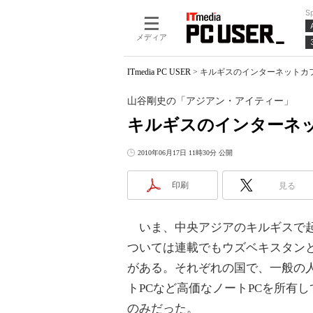
S
メディア
ITmedia PC USER
>
キルギスのインターネットカフ
山谷剛史の「アジアン・アイティー」
キルギスのインターネ
2010年06月17日 11時30分 公開
印刷
見る
いま、中央アジアのキルギスで起
ついては連載でもウズベキスタンと
がある。それぞれの国で、一般の人
トPCなど高価なノートPCを所有
のみだった。