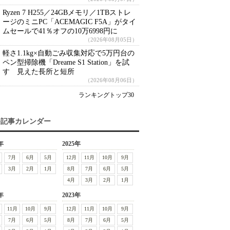
Ryzen 7 H255／24GBメモリ／1TBストレ
ージのミニPC「ACEMAGIC F5A」がタイ
ムセールで41％オフの10万6998円に
（2026年08月05日）
軽さ1.1kg×自動ごみ収集対応で5万円台の
ペン型掃除機「Dreame S1 Station」を試
す 見えた長所と短所
（2026年08月06日）
ランキングトップ30
去記事カレンダー
年
2025年
7月
6月
5月
12月
11月
10月
9月
3月
2月
1月
8月
7月
6月
5月
4月
3月
2月
1月
年
2023年
11月
10月
9月
12月
11月
10月
9月
7月
6月
5月
8月
7月
6月
5月