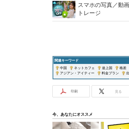
スマホの写真／動画
トレージ
関連キーワード
中国
|
ネットカフェ
|
途上国
|
格差
|
アジアン・アイティー
|
料金プラン
|
印刷
見る
今、あなたにオススメ