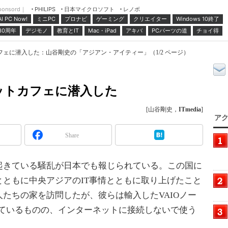
ponsord｜
日本マイクロソフト
レノボ
PHILIPS
ミニPC
プロナビ
ゲーミング
クリエイター
Windows 10終了
AI PC Now!
30周年
デジモノ
教育とIT
Mac・iPad
アキバ
PCパーツの道
チョイ得
ェに潜入した：山谷剛史の「アジアン・アイティー」（1/2 ページ）
ットカフェに潜入した
[山谷剛史，
ITmedia
]
アク
Share
きている騒乱が日本でも報じられている。この国に
ともに中央アジアのIT事情とともに取り上げたこと
たちの家を訪問したが、彼らは輸入したVAIOノー
しているものの、インターネットに接続しないで使う