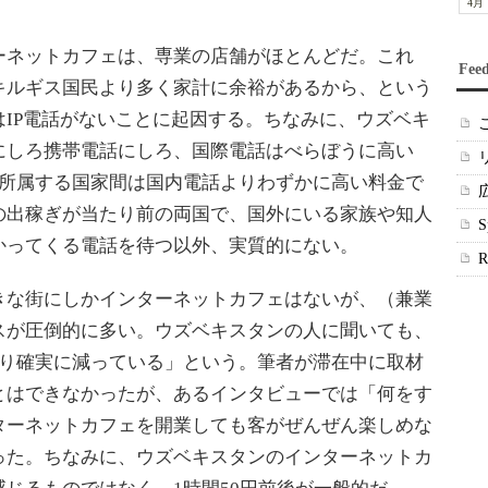
4月
ネットカフェは、専業の店舗がほとんどだ。これ
Fee
キルギス国民より多く家計に余裕があるから、という
IP電話がないことに起因する。ちなみに、ウズベキ
にしろ携帯電話にしろ、国際電話はべらぼうに高い
に所属する国家間は国内電話よりわずかに高い料金で
の出稼ぎが当たり前の両国で、国外にいる家族や知人
かってくる電話を待つ以外、実質的にない。
な街にしかインターネットカフェはないが、（兼業
スが圧倒的に多い。ウズベキスタンの人に聞いても、
より確実に減っている」という。筆者が滞在中に取材
とはできなかったが、あるインタビューでは「何をす
ターネットカフェを開業しても客がぜんぜん楽しめな
った。ちなみに、ウズベキスタンのインターネットカ