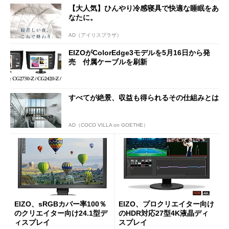
【大人気】ひんやり冷感寝具で快適な睡眠をあ
なたに。
AD（アイリスプラザ）
EIZOがColorEdge3モデルを5月16日から発
売 付属ケーブルを刷新
すべてが絶景、収益も得られるその仕組みとは
AD（COCO VILLA on GOETHE）
EIZO、sRGBカバー率100％
EIZO、プロクリエイター向け
のクリエイター向け24.1型デ
のHDR対応27型4K液晶ディ
ィスプレイ
スプレイ