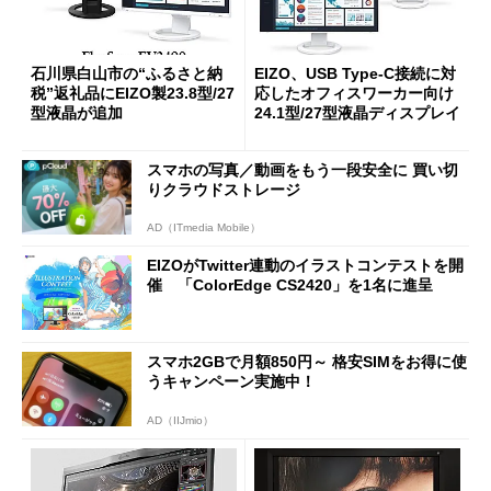
石川県白山市の“ふるさと納
EIZO、USB Type-C接続に対
税”返礼品にEIZO製23.8型/27
応したオフィスワーカー向け
型液晶が追加
24.1型/27型液晶ディスプレイ
スマホの写真／動画をもう一段安全に 買い切
りクラウドストレージ
AD（ITmedia Mobile）
EIZOがTwitter連動のイラストコンテストを開
催 「ColorEdge CS2420」を1名に進呈
スマホ2GBで月額850円～ 格安SIMをお得に使
うキャンペーン実施中！
AD（IIJmio）