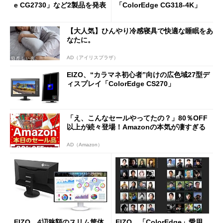
e CG2730」など2製品を発表
「ColorEdge CG318-4K」
【大人気】ひんやり冷感寝具で快適な睡眠をあ
なたに。
AD（アイリスプラザ）
EIZO、“カラマネ初心者”向けの広色域27型デ
ィスプレイ「ColorEdge CS270」
「え、こんなセールやってたの？」80％OFF
以上が続々登場！Amazonの本気が凄すぎる
AD（Amazon）
EIZO、4辺狭額のスリム筐体
EIZO、「ColorEdge」愛用