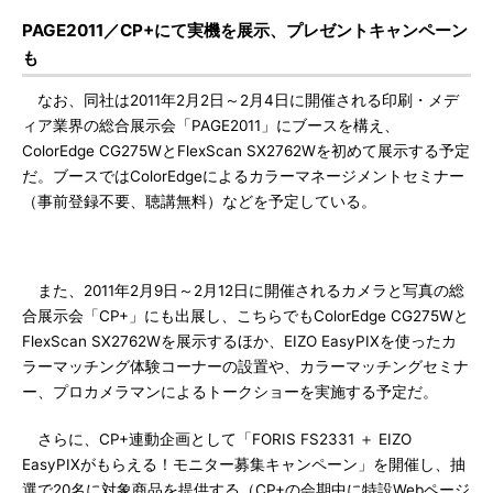
PAGE2011／CP+にて実機を展示、プレゼントキャンペーン
も
なお、同社は2011年2月2日～2月4日に開催される印刷・メデ
ィア業界の総合展示会「PAGE2011」にブースを構え、
ColorEdge CG275WとFlexScan SX2762Wを初めて展示する予定
だ。ブースではColorEdgeによるカラーマネージメントセミナー
（事前登録不要、聴講無料）などを予定している。
また、2011年2月9日～2月12日に開催されるカメラと写真の総
合展示会「CP+」にも出展し、こちらでもColorEdge CG275Wと
FlexScan SX2762Wを展示するほか、EIZO EasyPIXを使ったカ
ラーマッチング体験コーナーの設置や、カラーマッチングセミナ
ー、プロカメラマンによるトークショーを実施する予定だ。
さらに、CP+連動企画として「FORIS FS2331 ＋ EIZO
EasyPIXがもらえる！モニター募集キャンペーン」を開催し、抽
選で20名に対象商品を提供する（CP+の会期中に特設Webページ