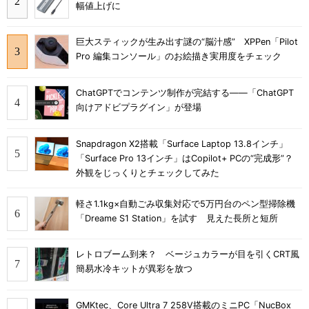
幅値上げに
巨大スティックが生み出す謎の“脳汁感” XPPen「Pilot
Pro 編集コンソール」のお絵描き実用度をチェック
ChatGPTでコンテンツ制作が完結する――「ChatGPT
向けアドビプラグイン」が登場
Snapdragon X2搭載「Surface Laptop 13.8インチ」
「Surface Pro 13インチ」はCopilot+ PCの“完成形”？
外観をじっくりとチェックしてみた
軽さ1.1kg×自動ごみ収集対応で5万円台のペン型掃除機
「Dreame S1 Station」を試す 見えた長所と短所
レトロブーム到来？ ベージュカラーが目を引くCRT風
簡易水冷キットが異彩を放つ
GMKtec、Core Ultra 7 258V搭載のミニPC「NucBox