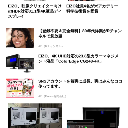
EIZO、映像クリエイター向け
EIZO社員4名が米アカデミー
のHDR対応31.1型4K液晶ディ
科学技術賞を受賞
スプレイ
【登録不要＆完全無料】80年代洋楽がRチャン
ネルで見放題
AD（Rチャンネル）
EIZO、4K UHD対応の23.8型カラーマネジメ
ント液晶「ColorEdge CG248-4K」
SNSアカウントを着実に成長。実はみんなココ
使ってます。
AD（Dreaw合同会社）