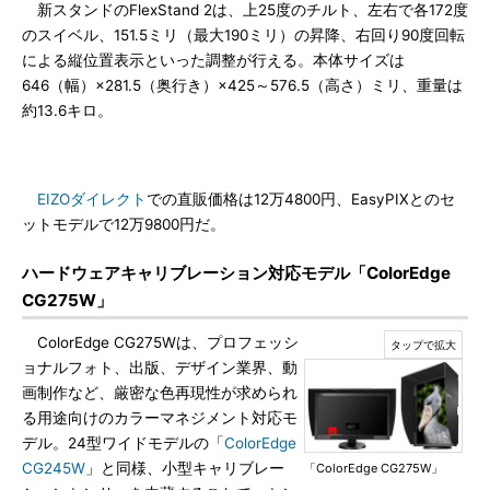
新スタンドのFlexStand 2は、上25度のチルト、左右で各172度
のスイベル、151.5ミリ（最大190ミリ）の昇降、右回り90度回転
による縦位置表示といった調整が行える。本体サイズは
646（幅）×281.5（奥行き）×425～576.5（高さ）ミリ、重量は
約13.6キロ。
EIZOダイレクト
での直販価格は12万4800円、EasyPIXとのセ
ットモデルで12万9800円だ。
ハードウェアキャリブレーション対応モデル「ColorEdge
CG275W」
ColorEdge CG275Wは、プロフェッシ
ョナルフォト、出版、デザイン業界、動
画制作など、厳密な色再現性が求められ
る用途向けのカラーマネジメント対応モ
デル。24型ワイドモデルの「
ColorEdge
CG245W
」と同様、小型キャリブレー
「ColorEdge CG275W」