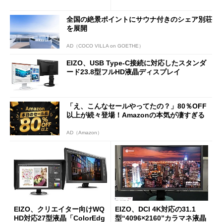
全国の絶景ポイントにサウナ付きのシェア別荘
を展開
AD（COCO VILLA on GOETHE）
EIZO、USB Type-C接続に対応したスタンダ
ード23.8型フルHD液晶ディスプレイ
「え、こんなセールやってたの？」80％OFF
以上が続々登場！Amazonの本気が凄すぎる
AD（Amazon）
EIZO、クリエイター向けWQ
EIZO、DCI 4K対応の31.1
HD対応27型液晶「ColorEdg
型“4096×2160”カラマネ液晶