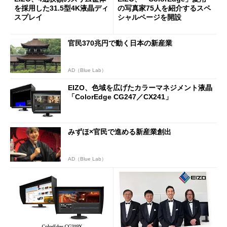
を採用した31.5型4K液晶ディ
の写真家75人を紹介するスペ
スプレイ
シャルページを開設
官民370兆円で動く日本の新産業
AD（Blue Lab）
EIZO、色域を広げたカラーマネジメント液晶
「ColorEdge CG247／CX241」
みずほ×官民で進める新産業創出
AD（Blue Lab）