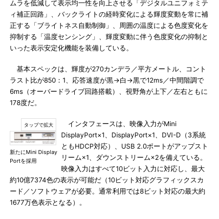
ムラを低減して表示均一性を向上させる「デジタルユニフォミテ
ィ補正回路」、バックライトの経時変化による輝度変動を常に補
正する「ブライトネス自動制御」、周囲の温度による色度変化を
抑制する「温度センシング」、輝度変動に伴う色度変化の抑制と
いった表示安定化機能を装備している。
基本スペックは、輝度が270カンデラ／平方メートル、コント
ラスト比が850：1、応答速度が黒→白→黒で12ms／中間階調で
6ms（オーバードライブ回路搭載）、視野角が上下／左右ともに
178度だ。
インタフェースは、映像入力がMini
DisplayPort×1、DisplayPort×1、DVI-D（3系統
ともHDCP対応）、USB 2.0ポートがアップスト
新たにMini Display
リーム×1、ダウンストリーム×2を備えている。
Portを採用
映像入力はすべて10ビット入力に対応し、最大
約10億7374色の表示が可能だ（10ビット対応グラフィックスカ
ード／ソフトウェアが必要。通常利用では8ビット対応の最大約
1677万色表示となる）。