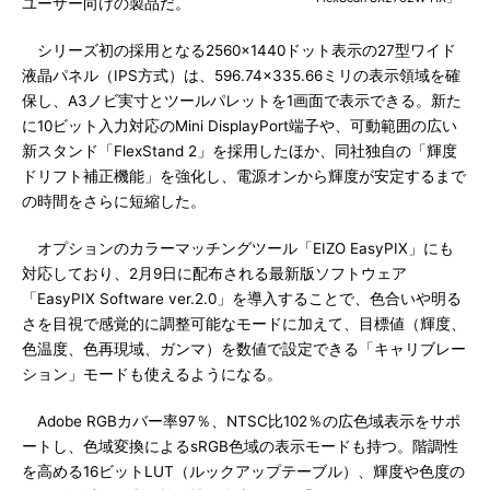
ユーザー向けの製品だ。
シリーズ初の採用となる2560×1440ドット表示の27型ワイド
液晶パネル（IPS方式）は、596.74×335.66ミリの表示領域を確
保し、A3ノビ実寸とツールパレットを1画面で表示できる。新た
に10ビット入力対応のMini DisplayPort端子や、可動範囲の広い
新スタンド「FlexStand 2」を採用したほか、同社独自の「輝度
ドリフト補正機能」を強化し、電源オンから輝度が安定するまで
の時間をさらに短縮した。
オプションのカラーマッチングツール「EIZO EasyPIX」にも
対応しており、2月9日に配布される最新版ソフトウェア
「EasyPIX Software ver.2.0」を導入することで、色合いや明る
さを目視で感覚的に調整可能なモードに加えて、目標値（輝度、
色温度、色再現域、ガンマ）を数値で設定できる「キャリブレー
ション」モードも使えるようになる。
Adobe RGBカバー率97％、NTSC比102％の広色域表示をサポ
ートし、色域変換によるsRGB色域の表示モードも持つ。階調性
を高める16ビットLUT（ルックアップテーブル）、輝度や色度の