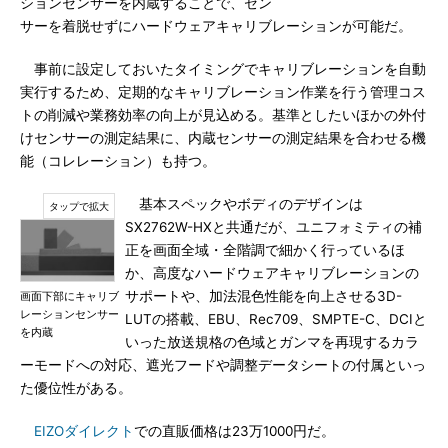
ションセンサーを内蔵することで、セン
サーを着脱せずにハードウェアキャリブレーションが可能だ。
事前に設定しておいたタイミングでキャリブレーションを自動
実行するため、定期的なキャリブレーション作業を行う管理コス
トの削減や業務効率の向上が見込める。基準としたいほかの外付
けセンサーの測定結果に、内蔵センサーの測定結果を合わせる機
能（コレレーション）も持つ。
基本スペックやボディのデザインは
SX2762W-HXと共通だが、ユニフォミティの補
正を画面全域・全階調で細かく行っているほ
か、高度なハードウェアキャリブレーションの
サポートや、加法混色性能を向上させる3D-
画面下部にキャリブ
レーションセンサー
LUTの搭載、EBU、Rec709、SMPTE-C、DCIと
を内蔵
いった放送規格の色域とガンマを再現するカラ
ーモードへの対応、遮光フードや調整データシートの付属といっ
た優位性がある。
EIZOダイレクト
での直販価格は23万1000円だ。