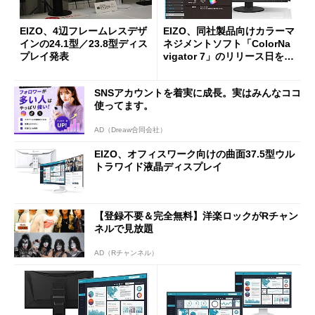
EIZO、4辺フレームレスデザ
EIZO、同社製品向けカラーマ
インの24.1型／23.8型ディス
ネジメントソフト「ColorNa
プレイ発表
vigator 7」のリリース日を変
更
SNSアカウントを着実に成長。実はみんなココ
使ってます。
AD（Dreaw合同会社）
EIZO、オフィスワーク向けの曲面37.5型ウル
トラワイド液晶ディスプレイ
【登録不要＆完全無料】洋楽ロックがRチャン
ネルで見放題
AD（Rチャンネル）