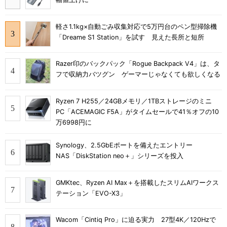
軽さ1.1kg×自動ごみ収集対応で5万円台のペン型掃除機
「Dreame S1 Station」を試す 見えた長所と短所
Razer印のバックパック「Rogue Backpack V4」は、タ
フで収納力バツグン ゲーマーじゃなくても欲しくなる
Ryzen 7 H255／24GBメモリ／1TBストレージのミニ
PC「ACEMAGIC F5A」がタイムセールで41％オフの10
万6998円に
Synology、2.5GbEポートを備えたエントリー
NAS「DiskStation neo＋」シリーズを投入
GMKtec、Ryzen AI Max＋を搭載したスリムAIワークス
テーション「EVO-X3」
Wacom「Cintiq Pro」に迫る実力 27型4K／120Hzで