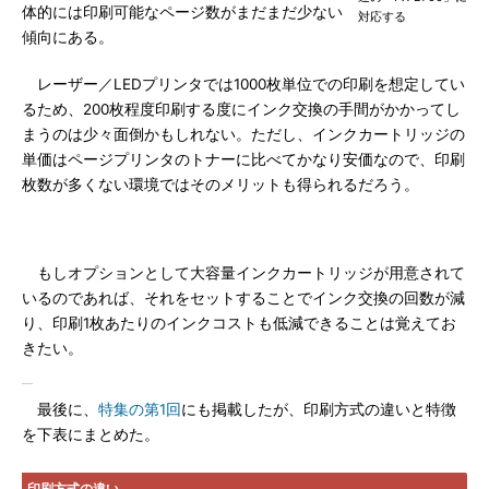
体的には印刷可能なページ数がまだまだ少ない
対応する
傾向にある。
レーザー／LEDプリンタでは1000枚単位での印刷を想定してい
るため、200枚程度印刷する度にインク交換の手間がかかってし
まうのは少々面倒かもしれない。ただし、インクカートリッジの
単価はページプリンタのトナーに比べてかなり安価なので、印刷
枚数が多くない環境ではそのメリットも得られるだろう。
もしオプションとして大容量インクカートリッジが用意されて
いるのであれば、それをセットすることでインク交換の回数が減
り、印刷1枚あたりのインクコストも低減できることは覚えてお
きたい。
最後に、
特集の第1回
にも掲載したが、印刷方式の違いと特徴
を下表にまとめた。
印刷方式の違い