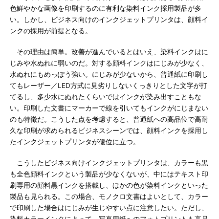
色鮮やかな画像を印刷するのに有利な染料インク採用製品が多
い。しかし、ビジネス向けのインクジェットプリンタは、顔料イ
ンクの採用が前提となる。
その理由は簡単。改善が進んでいるとはいえ、染料インクはに
じみや水ぬれに弱いのだ。対する顔料インクはにじみが少なく、
水ぬれにもめっぽう強い。にじみが少ないから、普通紙に印刷し
てもレーザー／LED方式に見劣りしないくっきりとした文字が打
てるし、多少水にぬれたくらいではインクが染み出すこともな
い。印刷した文書にマーカーで線を引いてもインクがにじまない
のも特徴だ。こうした点を考慮すると、普通紙への高品位で高耐
久な印刷が求められるビジネスシーンでは、顔料インクを採用し
たインクジェットプリンタが優位に立つ。
こうしたビジネス向けインクジェットプリンタは、カラーも黒
も全色顔料インクという製品が少なくないが、中にはテキスト印
刷専用の顔料黒インクを搭載し、ほかの色が染料インクといった
製品も見られる。この場合、モノクロ文書はよいとして、カラー
で印刷した場合はにじみが生じやすい点に注意したい。ただし、