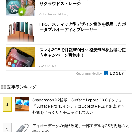
りクラウドストレージ
AD（ITmedia Mobile）
FIIO、スティック型デザイン筐体を採用したポ
ータブルオーディオプレーヤー
スマホ2GBで月額850円～ 格安SIMをお得に使
うキャンペーン実施中！
AD（IIJmio）
Recommended by
記事ランキング
Snapdragon X2搭載「Surface Laptop 13.8インチ」
「Surface Pro 13インチ」はCopilot+ PCの“完成形”？
外観をじっくりとチェックしてみた
アイオーデータの価格改定、一部モデルは25万円超の大
幅値上げに