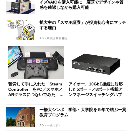
イズVAIOを購入可能に 店頭でデザインや質
感を確認しながら購入可能
拡大中の「スマホ証券」が投資初心者にマッチ
する理由
AD（東京証券取引所）
苦労して手に入れた「Steam
アイオー、10GbE接続に対応
Controller」をPC／スマホ／
した5ポート／8ポート搭載ア
ARグラスにつないでみた ゲ
ンマネージスイッチングハブ
ーム体験や実用性は？
一橋大シンポ 学部・大学院を５年で結ぶ一貫
教育プログラム
AD（一橋大学）