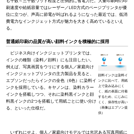
も十数～三十数ワット程度と圧倒的に省電力だ。大量印刷時の印
刷速度や給紙容量ではレーザー／LED方式のページプリンタが優
位に立つが、声高に節電が叫ばれるようになった最近では、低消
費電力なインクジェット方式が魅力を大きく高めているといえ
る。
普通紙印刷の品質が高い顔料インクを積極的に採用
ビジネス向けインクジェットプリンタでは、
インクの種類（染料／顔料）にも注目したい。
例えば、写真画質をウリにする個人／家庭向け
インクジェットプリンタの主力製品を見ると、
顔料インクは染料イ
エプソンだったらインクの全色（6色）に染料イ
ンクに比べて、用紙
上で染み込みにく
ンクを採用している。キヤノンは、染料カラー
く、紙の表面に付着
インクを搭載しつつ、それに染料黒インクと顔
するため、にじみに
料黒インクの2つを搭載して用紙ごとに使い分け
くく、保存性が高い
（画像はエプソン提
る、といった仕様だ。
供）
いずれにせよ、個人／家庭向けモデルでは光沢ある写真用紙に