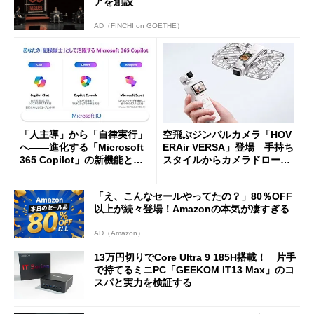
アを創設
AD（FINCHI on GOETHE）
「人主導」から「自律実行」
空飛ぶジンバルカメラ「HOV
へ――進化する「Microsoft
ERAir VERSA」登場 手持ち
365 Copilot」の新機能とエ
スタイルからカメラドローン
ージェントAIの現在地
に合体変形
「え、こんなセールやってたの？」80％OFF
以上が続々登場！Amazonの本気が凄すぎる
AD（Amazon）
13万円切りでCore Ultra 9 185H搭載！ 片手
で持てるミニPC「GEEKOM IT13 Max」のコ
スパと実力を検証する