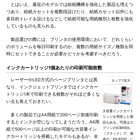
とはいえ、最近のモデルでは給紙機構を強化した製品も増えつ
つあり、給紙カセットを複数段設けたり、給紙カセット以外にも
多目的トレイを設けるなどして給紙可能な用紙種別と枚数を強化
しているものも見られる。
製品選びの際には、プリンタの使用環境において、どれくらい
のボリュームを毎日印刷するのか、複数の用紙サイズ／種類を同
時にセットできることが必要かどうかを考慮すべきだろう。
インクカートリッジ1個あたりの印刷可能枚数
レーザーやLED方式のページプリンタとは異
なり、インクジェットプリンタではインクカー
トリッジ1本で印刷できる枚数がそれほど多くな
い点も覚えておきたい。
大容量インクカート
多くの製品ではA4用紙で200ページ前後印刷
リッジを用意した製
するとインクが空になってしまうだろう。A4用
品もある。写真はエ
プソンのICBK90L
紙で500ページ以上の印刷が可能な大容量イン
（ブラック）で、後
クカートリッジを搭載したモデルもあるが、全
述の「PX-B700」に