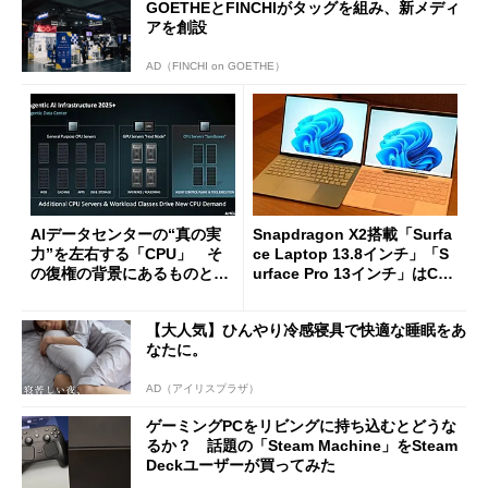
GOETHEとFINCHIがタッグを組み、新メディ
アを創設
AD（FINCHI on GOETHE）
AIデータセンターの“真の実
Snapdragon X2搭載「Surfa
力”を左右する「CPU」 そ
ce Laptop 13.8インチ」「S
の復権の背景にあるものと
urface Pro 13インチ」はCop
は？
ilot+ PCの“完成形”？ 外観
をじっくりとチェックしてみ
【大人気】ひんやり冷感寝具で快適な睡眠をあ
た
なたに。
AD（アイリスプラザ）
ゲーミングPCをリビングに持ち込むとどうな
るか？ 話題の「Steam Machine」をSteam
Deckユーザーが買ってみた