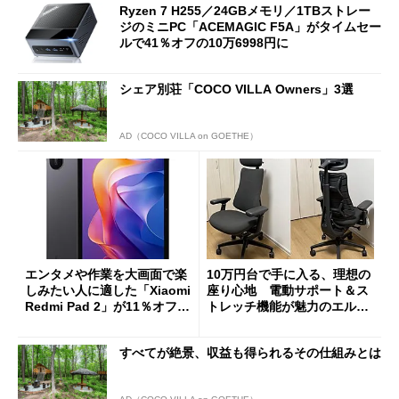
Ryzen 7 H255／24GBメモリ／1TBストレー
ジのミニPC「ACEMAGIC F5A」がタイムセー
ルで41％オフの10万6998円に
シェア別荘「COCO VILLA Owners」3選
AD（COCO VILLA on GOETHE）
エンタメや作業を大画面で楽
10万円台で手に入る、理想の
しみたい人に適した「Xiaomi
座り心地 電動サポート＆ス
Redmi Pad 2」が11％オフの
トレッチ機能が魅力のエルゴ
2万4980円に
ノミクスチェア「LiberNovo
Omni Gen」を試す
すべてが絶景、収益も得られるその仕組みとは