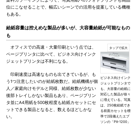
染料カラーインクによって、写真用紙へのフォトプリントも高品
位にこなせることで、幅広いシーンでの活用を提案している機種
もある。
給紙容量は控えめな製品が多いが、大容量給紙が可能なもの
も
オフィスでの高速・大量印刷という点では、
ページプリンタに比べて、ビジネス向けインク
ジェットプリンタは不利になる。
印刷速度は高速なものも出てきているが、も
ビジネス向けインク
う1つ注意したいのが給紙枚数だ。給紙機構が個
ジェットプリンタで
人／家庭向けモデルと同様、給紙枚数が少ない
も、大容量の給紙に
対応した製品が徐々
後部トレイしかない製品もあり、ページプリン
に増えている。写真
タ並にA4用紙を500枚程度も給紙カセットにセ
は、250枚給紙でき
ットできる製品となると、数えるほどしかな
る前面カセットを標
い。
準で2段備えたエプ
ソンの「PX-1200」