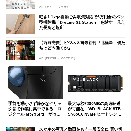
AD（アイリスプラザ）
軽さ1.1kg×自動ごみ収集対応で5万円台のペン
型掃除機「Dreame S1 Station」を試す 見え
た長所と短所
【西野亮廣】ビジネス書最新刊『北極星 僕た
ちはどう働くか』
AD（FINCHI on GOETHE）
手首を動かさず静かなクリッ
最大毎秒7200MBの高速転送
ク音で作業に集中できる「ロ
が可能な「WD_BLACK 8TB
ジクール M575SPd」がセー
SN850X NVMe ヒートシンク
ルで33％オフの5280円に
付き」が18％オフの17万508
7円に
スマホの写真／動画をもう一段安全に 買い切