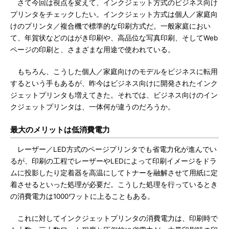
さて今回は視点を変えて、インクジェット方式のビジネス向け
プリンタをチェックしたい。インクジェット方式は個人／家庭向
けのプリンタ／複合機で標準的な印刷方式だ。一般家庭におい
て、年賀状などのはがき印刷や、高品位な写真印刷、そしてWeb
ページの印刷と、さまざまな用途で使われている。
もちろん、こうした個人／家庭向けのモデルをビジネスに転用
するという手もあるが、昨今はビジネス向けに開発されたインク
ジェットプリンタも増えてきた。それでは、ビジネス向けのイン
クジェットプリンタは、一体何が違うのだろうか。
最大のメリットは低消費電力
レーザー／LED方式のページプリンタでも省電力化が進んでい
るが、印刷の工程でレーザーやLEDによって印刷イメージをドラ
ムに投影したり定着器を高温にしてトナーを融解させて用紙に定
着させるといった処理が必要だ。こうした処理を行っているとき
の消費電力は1000ワットに上ることもある。
これに対してインクジェットプリンタの消費電力は、印刷時で