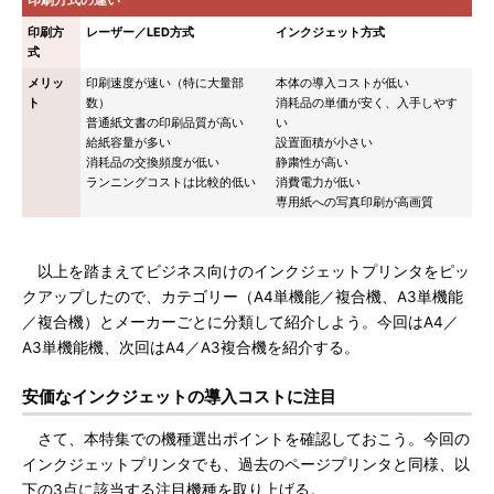
印刷方
レーザー／LED方式
インクジェット方式
式
メリッ
印刷速度が速い（特に大量部
本体の導入コストが低い
ト
数）
消耗品の単価が安く、入手しやす
普通紙文書の印刷品質が高い
い
給紙容量が多い
設置面積が小さい
消耗品の交換頻度が低い
静粛性が高い
ランニングコストは比較的低い
消費電力が低い
専用紙への写真印刷が高画質
以上を踏まえてビジネス向けのインクジェットプリンタをピッ
クアップしたので、カテゴリー（A4単機能／複合機、A3単機能
／複合機）とメーカーごとに分類して紹介しよう。今回はA4／
A3単機能機、次回はA4／A3複合機を紹介する。
安価なインクジェットの導入コストに注目
さて、本特集での機種選出ポイントを確認しておこう。今回の
インクジェットプリンタでも、過去のページプリンタと同様、以
下の3点に該当する注目機種を取り上げる。