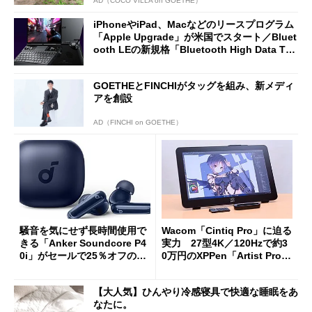
AD（COCO VILLA on GOETHE）
iPhoneやiPad、Macなどのリースプログラム
「Apple Upgrade」が米国でスタート／Bluet
ooth LEの新規格「Bluetooth High Data Thr
oughput」が明...
GOETHEとFINCHIがタッグを組み、新メディ
アを創設
AD（FINCHI on GOETHE）
騒音を気にせず長時間使用で
Wacom「Cintiq Pro」に迫る
きる「Anker Soundcore P4
実力 27型4K／120Hzで約3
0i」がセールで25％オフの59
0万円のXPPen「Artist Pro 2
90円に
7（Gen 2）」でお絵描きして
分かった魅力と妥協点
【大人気】ひんやり冷感寝具で快適な睡眠をあ
なたに。