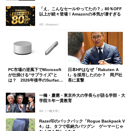
「え、こんなセールやってたの？」80％OFF
以上が続々登場！Amazonの本気が凄すぎる
AD（Amazon）
PC市場の逆風下でMicrosoft
日本HPはなぜ「Rakuten A
が仕掛ける“サプライズ”と
I」を採用したのか？ 岡戸社
は？ 2026年後半のSurface
長に直撃
新製品を予想する
一橋・慶應・東京外大の学長らが語る学部・大
学院５年一貫教育
AD（一橋大学）
Razer印のバックパック「Rogue Backpack V
4」は、タフで収納力バツグン ゲーマーじゃ