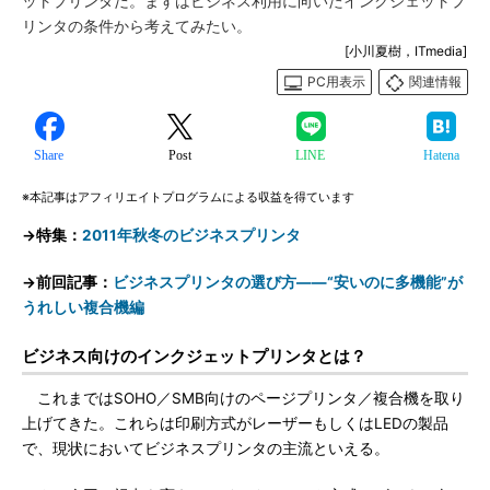
ットプリンタだ。まずはビジネス利用に向いたインクジェットプ
リンタの条件から考えてみたい。
[小川夏樹，ITmedia]
PC用表示
関連情報
Share
Post
LINE
Hatena
※本記事はアフィリエイトプログラムによる収益を得ています
→特集：
2011年秋冬のビジネスプリンタ
→前回記事：
ビジネスプリンタの選び方――“安いのに多機能”が
うれしい複合機編
ビジネス向けのインクジェットプリンタとは？
これまではSOHO／SMB向けのページプリンタ／複合機を取り
上げてきた。これらは印刷方式がレーザーもしくはLEDの製品
で、現状においてビジネスプリンタの主流といえる。