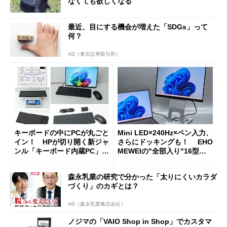
なくても欲しくなる
最近、目にする機会が増えた「SDGs」って
何？
AD（東京証券取引所）
キーボードの中にPCが丸ごと
Mini LED×240Hz×ペン入力、
イン！ HPが切り開く新ジャ
さらにドッキングも！ EHO
ンル「キーボード内蔵PC」の
MEWEIの"全部入り"16型モ
使い勝手を徹底検証
バイルディスプレイ「TM-16
0PW」徹底レビュー
森永乳業の研究で分かった「太りにくいカラダ
づくり」のカギとは？
AD（森永乳業株式会社）
ノジマの「VAIO Shop in Shop」でカスタマ