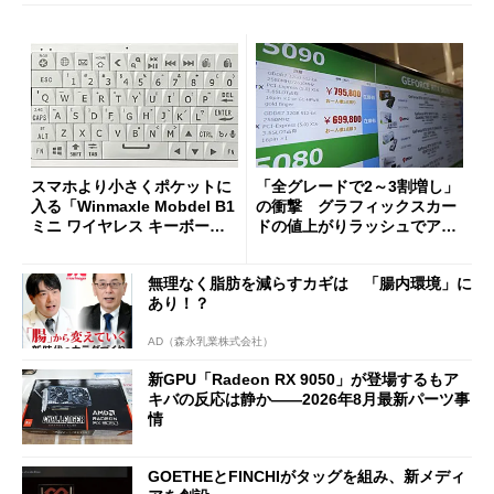
スマホより小さくポケットに
「全グレードで2～3割増し」
入る「Winmaxle Mobdel B1
の衝撃 グラフィックスカー
ミニ ワイヤレス キーボー
ドの値上がりラッシュでアキ
ド」がセールで10％オフの37
バの購入制限が深刻化
94円に
無理なく脂肪を減らすカギは 「腸内環境」に
あり！？
AD（森永乳業株式会社）
新GPU「Radeon RX 9050」が登場するもア
キバの反応は静か――2026年8月最新パーツ事
情
GOETHEとFINCHIがタッグを組み、新メディ