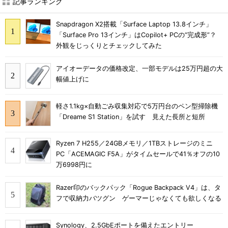
記事ランキング
Snapdragon X2搭載「Surface Laptop 13.8インチ」
「Surface Pro 13インチ」はCopilot+ PCの“完成形”？
外観をじっくりとチェックしてみた
アイオーデータの価格改定、一部モデルは25万円超の大
幅値上げに
軽さ1.1kg×自動ごみ収集対応で5万円台のペン型掃除機
「Dreame S1 Station」を試す 見えた長所と短所
Ryzen 7 H255／24GBメモリ／1TBストレージのミニ
PC「ACEMAGIC F5A」がタイムセールで41％オフの10
万6998円に
Razer印のバックパック「Rogue Backpack V4」は、タ
フで収納力バツグン ゲーマーじゃなくても欲しくなる
Synology、2.5GbEポートを備えたエントリー