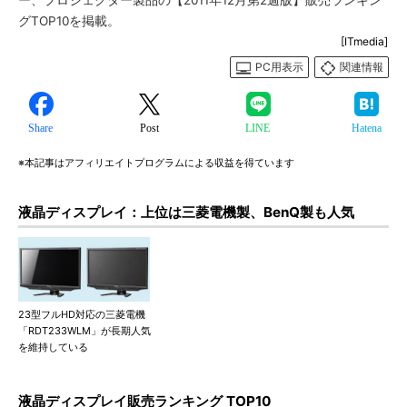
ー、プロジェクター製品の【2011年12月第2週版】販売ランキン
グTOP10を掲載。
[ITmedia]
PC用表示
関連情報
Share
Post
LINE
Hatena
※本記事はアフィリエイトプログラムによる収益を得ています
液晶ディスプレイ：上位は三菱電機製、BenQ製も人気
23型フルHD対応の三菱電機
「RDT233WLM」が長期人気
を維持している
液晶ディスプレイ販売ランキング TOP10