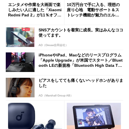
エンタメや作業を大画面で楽
10万円台で手に入る、理想の
しみたい人に適した「Xiaomi
座り心地 電動サポート＆ス
Redmi Pad 2」が11％オフの
トレッチ機能が魅力のエルゴ
2万4980円に
ノミクスチェア「LiberNovo
Omni Gen」を試す
SNSアカウントを着実に成長。実はみんなココ
使ってます。
AD（Dreaw合同会社）
iPhoneやiPad、Macなどのリースプログラム
「Apple Upgrade」が米国でスタート／Bluet
ooth LEの新規格「Bluetooth High Data Thr
oughput」が明...
ピアスをしてても痛くないヘッドホンがありま
した
AD（Marshall Group AB）