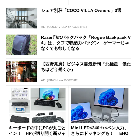
新製品を予想する
シェア別荘「COCO VILLA Owners」3選
AD（COCO VILLA on GOETHE）
Razer印のバックパック「Rogue Backpack V
4」は、タフで収納力バツグン ゲーマーじゃ
なくても欲しくなる
【西野亮廣】ビジネス書最新刊『北極星 僕た
ちはどう働くか』
AD（FINCHI on GOETHE）
キーボードの中にPCが丸ごと
Mini LED×240Hz×ペン入力、
イン！ HPが切り開く新ジャ
さらにドッキングも！ EHO