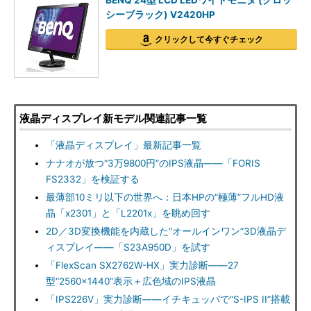
BENQ 24型 LCD LEDワイドモニタ (グロッ
シーブラック) V2420HP
クリックして今すぐチェック
液晶ディスプレイ新モデル関連記事一覧
「液晶ディスプレイ」最新記事一覧
ナナオが放つ“3万9800円”のIPS液晶――「FORIS
FS2332」を検証する
最薄部10ミリ以下の世界へ：日本HPの“極薄”フルHD液
晶「x2301」と「L2201x」を眺め回す
2D／3D変換機能を内蔵した“オールインワン”3D液晶デ
ィスプレイ――「S23A950D」を試す
「FlexScan SX2762W-HX」実力診断――27
型“2560×1440”表示＋広色域のIPS液晶
「IPS226V」実力診断――イチキュッパで“S-IPS II”搭載