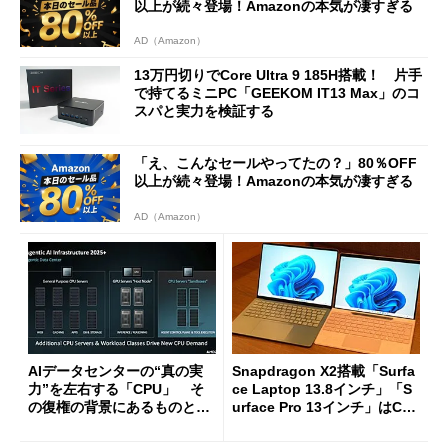
以上が続々登場！Amazonの本気が凄すぎる
AD（Amazon）
13万円切りでCore Ultra 9 185H搭載！ 片手
で持てるミニPC「GEEKOM IT13 Max」のコ
スパと実力を検証する
「え、こんなセールやってたの？」80％OFF
以上が続々登場！Amazonの本気が凄すぎる
AD（Amazon）
AIデータセンターの“真の実
Snapdragon X2搭載「Surfa
力”を左右する「CPU」 そ
ce Laptop 13.8インチ」「S
の復権の背景にあるものと
urface Pro 13インチ」はCop
は？
ilot+ PCの“完成形”？ 外観
をじっくりとチェックしてみ