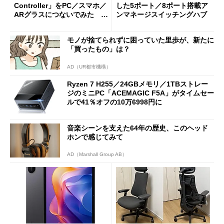
Controller」をPC／スマホ／
した5ポート／8ポート搭載ア
ARグラスにつないでみた ゲ
ンマネージスイッチングハブ
ーム体験や実用性は？
モノが捨てられずに困っていた里歩が、新たに
「買ったもの」は？
AD（UR都市機構）
Ryzen 7 H255／24GBメモリ／1TBストレー
ジのミニPC「ACEMAGIC F5A」がタイムセー
ルで41％オフの10万6998円に
音楽シーンを支えた64年の歴史、このヘッド
ホンで感じてみて
AD（Marshall Group AB）