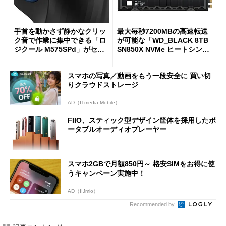
手首を動かさず静かなクリッ
最大毎秒7200MBの高速転送
ク音で作業に集中できる「ロ
が可能な「WD_BLACK 8TB
ジクール M575SPd」がセー
SN850X NVMe ヒートシンク
ルで33％オフの5280円に
付き」が18％オフの17万508
7円に
スマホの写真／動画をもう一段安全に 買い切
りクラウドストレージ
AD（ITmedia Mobile）
FIIO、スティック型デザイン筐体を採用したポ
ータブルオーディオプレーヤー
スマホ2GBで月額850円～ 格安SIMをお得に使
うキャンペーン実施中！
AD（IIJmio）
Recommended by