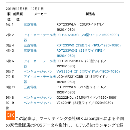
2011年12月5日～12月11日
順
前回順
メーカー
製品名
位
位
1位
1
三菱電機
RDT233WLM（23型ワイドTN／
1920×1080）
2位
2
アイ・オー・データ機
LCD-AD201XG（20型ワイド／1600×900）
器
3位
4
三菱電機
RDT233WX（23型ワイドIPS／1920×1080）
4位
3
三菱電機
RDT233WX-S（23型ワイドIPS／
1920×1080）
5位
6
アイ・オー・データ機
LCD-MF232XSBR（23型ワイド／
器
1920×1080）
6位
7
ベンキュージャパン
VW2220H（21.5型ワイドVA／1920×1080）
7位
5
アイ・オー・データ機
LCD-MF221XGBR（21.5型ワイド／
器
1920×1080）
8位
11
三菱電機
RDT222WLM（21.5型ワイドTN／
1920×1080）
9位
8
ベンキュージャパン
G2222HDL（21.5型ワイド／1920×1080）
10
9
ベンキュージャパン
V2420HP（24型ワイド／1920×1080）
位
この記事は、マーケティング会社GfK Japan調べによる全国
の家電量販店のPOSデータを集計し、モデル別のランキングで紹