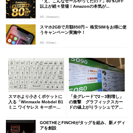
「え、こんなセールやってたの？」80％OFF
以上が続々登場！Amazonの本気が...
AD（Amazon）
スマホ2GBで月額850円～ 格安SIMをお得に使
うキャンペーン実施中！
AD（IIJmio）
スマホより小さくポケットに
「全グレードで2～3割増し」
入る「Winmaxle Mobdel B1
の衝撃 グラフィックスカー
ミニ ワイヤレス キーボー
ドの値上がりラッシュでアキ
ド」がセールで10％オフの37
バの購入制限が深刻化
94円に
GOETHEとFINCHIがタッグを組み、新メディ
アを創設