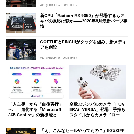
AD（FINCHI on GOETHE）
新GPU「Radeon RX 9050」が登場するもア
キバの反応は静か――2026年8月最新パーツ事
情
GOETHEとFINCHIがタッグを組み、新メディ
アを創設
AD（FINCHI on GOETHE）
「人主導」から「自律実行」
空飛ぶジンバルカメラ「HOV
へ――進化する「Microsoft
ERAir VERSA」登場 手持ち
365 Copilot」の新機能とエ
スタイルからカメラドローン
ージェントAIの現在地
に合体変形
「え、こんなセールやってたの？」80％OFF