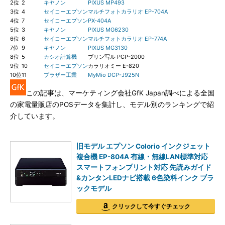
2位
2
キヤノン
PIXUS MP493
3位
4
セイコーエプソン
マルチフォトカラリオ EP-704A
4位
7
セイコーエプソン
PX-404A
5位
3
キヤノン
PIXUS MG6230
6位
6
セイコーエプソン
マルチフォトカラリオ EP-774A
7位
9
キヤノン
PIXUS MG3130
8位
5
カシオ計算機
プリン写ル PCP-2000
9位
10
セイコーエプソン
カラリオミー E-820
10位
11
ブラザー工業
MyMio DCP-J925N
この記事は、マーケティング会社GfK Japan調べによる全国
の家電量販店のPOSデータを集計し、モデル別のランキングで紹
介しています。
旧モデル エプソン Colorio インクジェット
複合機 EP-804A 有線・無線LAN標準対応
スマートフォンプリント対応 先読みガイド
&カンタンLEDナビ搭載 6色染料インク ブラ
ックモデル
クリックして今すぐチェック