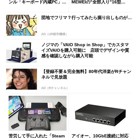
ンル「キーボード内蔵PC」の
MEWEIの"全部入り"16型モ
使い勝手を徹底検証
バイルディスプレイ「TM-16
0PW」徹底レビュー
団地でフリマ？行ってみたら掘り出しものが…
AD（UR都市機構）
ノジマの「VAIO Shop in Shop」でカスタマ
イズVAIOを購入可能に 店頭でデザインや質
感を確認しながら購入可能
【登録不要＆完全無料】80年代洋楽がRチャン
ネルで見放題
AD（Rチャンネル）
苦労して手に入れた「Steam
アイオー、10GbE接続に対応