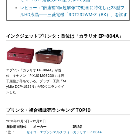
レビュー：“倍速補間×超解像”で動画に特化した23型フ
ルHD液晶――三菱電機「RDT232WM-Z（BK）」を試す
インクジェットプリンタ：首位は「カラリオ EP-804A」
エプソン「カラリオ EP-804A」が首
位、キヤノン「PIXUS MG6230」は若
干順位が落ちている。ブラザー工業「M
yMio DCP-J925N」が10位にランクイ
ンした
プリンタ・複合機販売ランキング TOP10
2011年12月5日～12月11日
順位
前回順位
メーカー
製品名
1位
1
セイコーエプソン
マルチフォトカラリオ EP-804A