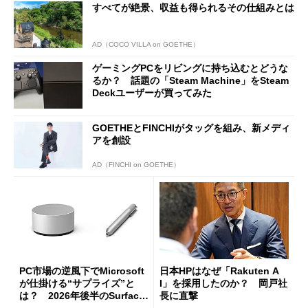
すべてが絶景、収益も得られるその仕組みとは
た
AD（COCO VILLA on GOETHE）
ゲーミングPCをリビングに持ち込むとどうな
るか？ 話題の「Steam Machine」をSteam
Deckユーザーが買ってみた
GOETHEとFINCHIがタッグを組み、新メディ
アを創設
AD（FINCHI on GOETHE）
PC市場の逆風下でMicrosoft
日本HPはなぜ「Rakuten A
が仕掛ける“サプライズ”と
I」を採用したのか？ 岡戸社
は？ 2026年後半のSurface
長に直撃