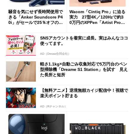
騒音を気にせず長時間使用で
Wacom「Cintiq Pro」に迫る
きる「Anker Soundcore P4
実力 27型4K／120Hzで約3
0i」がセールで25％オフの59
0万円のXPPen「Artist Pro 2
90円に
7（Gen 2）」でお絵描きして
分かった魅力と妥協点
SNSアカウントを着実に成長。実はみんなココ
使ってます。
AD（Dreaw合同会社）
軽さ1.1kg×自動ごみ収集対応で5万円台のペン
型掃除機「Dreame S1 Station」を試す 見え
た長所と短所
【無料アニメ】逆境無頼カイジ配信中！視聴で
楽天ポイント貯まる
AD（Rチャンネル）