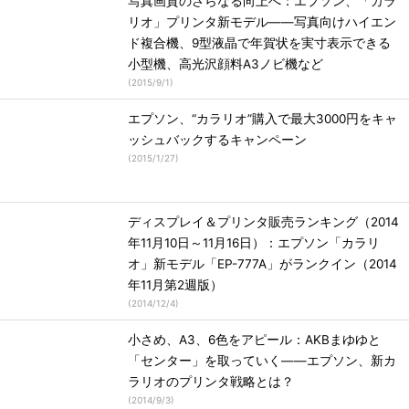
写真画質のさらなる向上へ：エプソン、「カラ
リオ」プリンタ新モデル――写真向けハイエン
ド複合機、9型液晶で年賀状を実寸表示できる
小型機、高光沢顔料A3ノビ機など
(
2015/9/1
)
エプソン、“カラリオ”購入で最大3000円をキャ
ッシュバックするキャンペーン
(
2015/1/27
)
ディスプレイ＆プリンタ販売ランキング（2014
年11月10日～11月16日）：エプソン「カラリ
オ」新モデル「EP-777A」がランクイン（2014
年11月第2週版）
(
2014/12/4
)
小さめ、A3、6色をアピール：AKBまゆゆと
「センター」を取っていく――エプソン、新カ
ラリオのプリンタ戦略とは？
(
2014/9/3
)