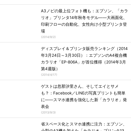
A3ノビの最上位フォト機も：エプソン、「カラ
リオ」プリンタ14年秋冬モデル――大画面化、
印刷フローの自動化、女性向け小型プリンタ登
場
(
2014/9/2
)
ディスプレイ＆プリンタ販売ランキング（2014
年3月24日～3月30日）：エプソンのA4複合機
カラリオ「EP-806A」が首位獲得（2014年3月
第4週版）
(
2014/4/17
)
ゲストは忽那汐里さん、そしてエイとサメ
も？：Facebook／LINEの写真プリントも簡単
に――スマホ連携を強化した新「カラリオ」発
表会
(
2013/9/3
)
省スペース化とスマホ連携に注力：エプソン、
小型のA3機を加えた「カラリオ」プリンタ13