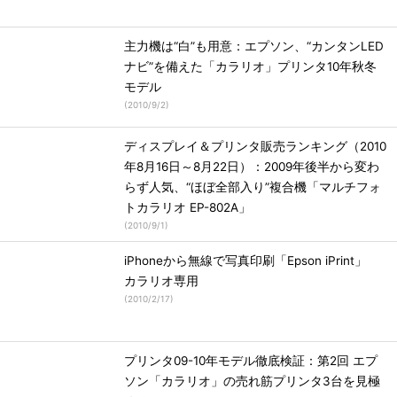
主力機は“白”も用意：エプソン、“カンタンLED
ナビ”を備えた「カラリオ」プリンタ10年秋冬
モデル
(
2010/9/2
)
ディスプレイ＆プリンタ販売ランキング（2010
年8月16日～8月22日）：2009年後半から変わ
らず人気、“ほぼ全部入り”複合機「マルチフォ
トカラリオ EP-802A」
(
2010/9/1
)
iPhoneから無線で写真印刷「Epson iPrint」
カラリオ専用
(
2010/2/17
)
プリンタ09-10年モデル徹底検証：第2回 エプ
ソン「カラリオ」の売れ筋プリンタ3台を見極