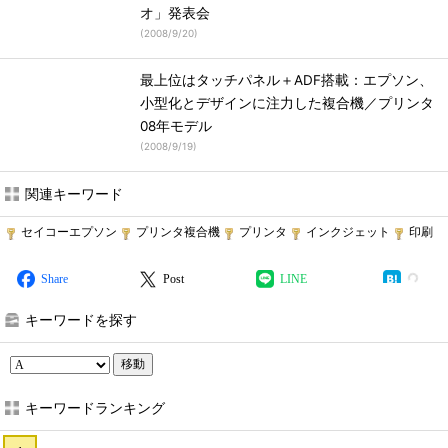
オ」発表会
(
2008/9/20
)
最上位はタッチパネル＋ADF搭載：エプソン、
小型化とデザインに注力した複合機／プリンタ
08年モデル
(
2008/9/19
)
関連キーワード
セイコーエプソン
プリンタ複合機
プリンタ
インクジェット
印刷
Share
Post
LINE
キーワードを探す
移動
キーワードランキング