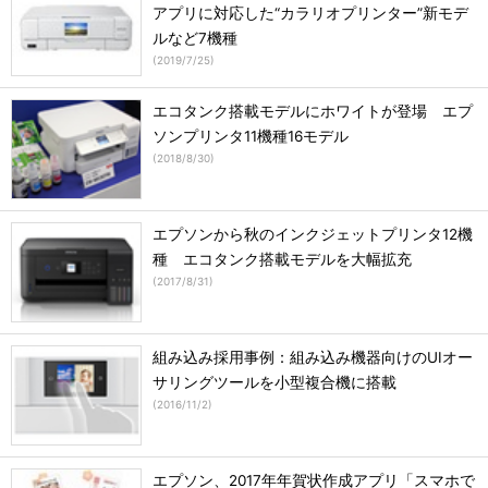
アプリに対応した“カラリオプリンター”新モデ
ルなど7機種
(
2019/7/25
)
エコタンク搭載モデルにホワイトが登場 エプ
ソンプリンタ11機種16モデル
(
2018/8/30
)
エプソンから秋のインクジェットプリンタ12機
種 エコタンク搭載モデルを大幅拡充
(
2017/8/31
)
組み込み採用事例：組み込み機器向けのUIオー
サリングツールを小型複合機に搭載
(
2016/11/2
)
エプソン、2017年年賀状作成アプリ「スマホで