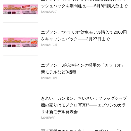
ッシュバックを期間延長――5月8日購入分まで
(
2016/3/22
)
エプソン、“カラリオ”対象モデル購入で2000円
をキャッシュバック――3月27日まで
(
2016/1/25
)
エプソン、6色染料インク採用の「カラリオ」
新モデルなど3機種
(
2016/1/12
)
きれい、カンタン、ちいさい：フラッグシップ
機の売りはモノクロ写真!?――エプソンのカラ
リオ新モデル発表会
(
2015/9/1
)