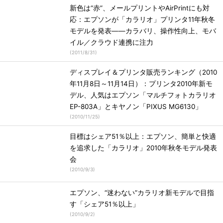
新色は“赤”、メールプリントやAirPrintにも対
応：エプソンが「カラリオ」プリンタ11年秋冬
モデルを発表――カラバリ、操作性向上、モバ
イル／クラウド連携に注力
(
2011/8/31
)
ディスプレイ＆プリンタ販売ランキング（2010
年11月8日～11月14日）：プリンタ2010年新モ
デル、人気はエプソン「マルチフォトカラリオ
EP-803A」とキヤノン「PIXUS MG6130」
(
2010/11/25
)
目標はシェア51％以上：エプソン、簡単と快適
を追求した「カラリオ」2010年秋冬モデル発表
会
(
2010/9/3
)
エプソン、“迷わない”カラリオ新モデルで目指
す「シェア51％以上」
(
2010/9/2
)