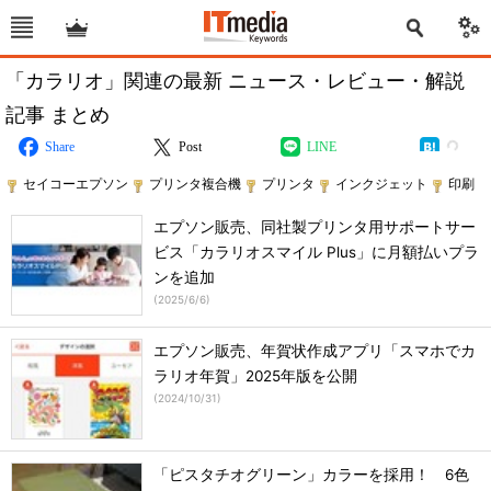
「カラリオ」関連の最新 ニュース・レビュー・解説
記事 まとめ
Share
Post
LINE
セイコーエプソン
プリンタ複合機
プリンタ
インクジェット
印刷
エプソン販売、同社製プリンタ用サポートサー
ビス「カラリオスマイル Plus」に月額払いプラ
ンを追加
(
2025/6/6
)
エプソン販売、年賀状作成アプリ「スマホでカ
ラリオ年賀」2025年版を公開
(
2024/10/31
)
「ピスタチオグリーン」カラーを採用！ 6色