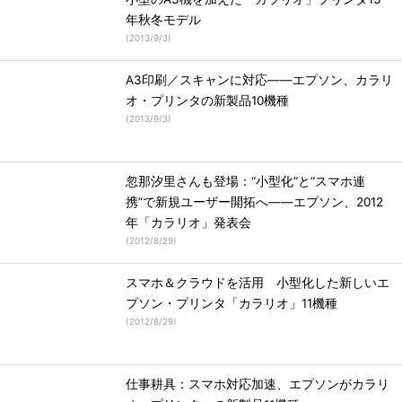
年秋冬モデル
(
2013/9/3
)
A3印刷／スキャンに対応――エプソン、カラリ
オ・プリンタの新製品10機種
(
2013/9/3
)
忽那汐里さんも登場：“小型化”と“スマホ連
携”で新規ユーザー開拓へ――エプソン、2012
年「カラリオ」発表会
(
2012/8/29
)
スマホ＆クラウドを活用 小型化した新しいエ
プソン・プリンタ「カラリオ」11機種
(
2012/8/29
)
仕事耕具：スマホ対応加速、エプソンがカラリ