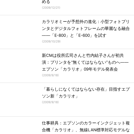
める
(
2009/12/21
)
カラリオミーが予想外の進化：小型フォトプリ
ンタとデジタルフォトフレームの華麗なる融合
――「E-800」と「E-600」を試す
(
2009/10/29
)
新CMは役所広司さんと竹内結子さんが初共
演：プリンタを“無くてはならない”ものへ――
エプソン「カラリオ」09年モデル発表会
(
2009/9/18
)
「暮らしになくてはならない存在」目指すエプ
ソン新「カラリオ」
(
2009/9/18
)
仕事耕具：エプソンのカラーインクジェット複
合機「カラリオ」、無線LAN標準対応モデルな