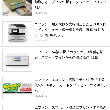
印刷などエプソンの新インクジェットプリンタ
5製品
(
2024/10/3
)
エプソン、耐久枚数を大幅向上したビジネス向
けインクジェット複合機を発表 家庭向け“カ
ラリオ”新モデルも
(
2022/10/6
)
エプソン、A4複合機「カラリオ」3機種を発
表 スマートフォンからの簡単操作に対応
(
2022/1/20
)
エプソン、エコタンク搭載モデル/カラリオ購
入でVISAギフトカードをプレゼントするキャン
ペーン
(
2020/2/18
)
エプソン、スマホから簡単にプリントできる新