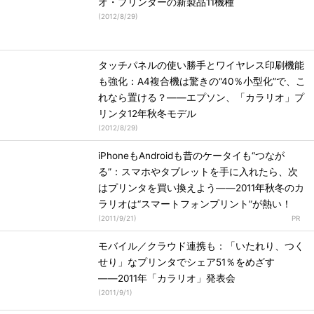
オ・プリンターの新製品11機種
(
2012/8/29
)
タッチパネルの使い勝手とワイヤレス印刷機能
も強化：A4複合機は驚きの“40％小型化”で、こ
れなら置ける？――エプソン、「カラリオ」プ
リンタ12年秋冬モデル
(
2012/8/29
)
iPhoneもAndroidも昔のケータイも“つなが
る”：スマホやタブレットを手に入れたら、次
はプリンタを買い換えよう――2011年秋冬のカ
ラリオは“スマートフォンプリント”が熱い！
(
2011/9/21
)
モバイル／クラウド連携も：「いたれり、つく
せり」なプリンタでシェア51％をめざす
――2011年「カラリオ」発表会
(
2011/9/1
)