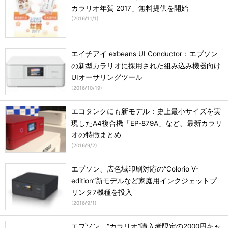
カラリオ年賀 2017」無料提供を開始
(
2016/11/1
)
エイチアイ exbeans UI Conductor：エプソン
の新型カラリオに採用された組み込み機器向け
UIオーサリングツール
(
2016/10/19
)
エコタンクにも新モデル：史上最小サイズを実
現したA4複合機「EP-879A」など、最新カラリ
オの特徴まとめ
(
2016/9/2
)
エプソン、広色域印刷対応の“Colorio V-
edition”新モデルなど家庭用インクジェットプ
リンタ7機種を投入
(
2016/9/1
)
エプソン、“カラリオ”購入者限定の2000円キャ