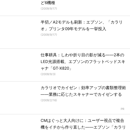
ど6機種
(
2009/9/17
)
半切／A2モデルも刷新：エプソン、「カラリ
オ」プリンタ09年モデルを一挙投入
(
2009/9/17
)
仕事耕具：しわや折り目の影が減る――2本の
LED光源搭載、エプソンのフラットベッドスキ
ャナ「GT-X820」
(
2009/9/3
)
カラリオでカイゼン：効率アップの書類整理術
――業務に応じたスキャナーでカイゼンする
(
2009/2/16
)
CMはぐっと大人向けに：ユーザー視点で複合
機をイチから作り直した――エプソン「カラリ