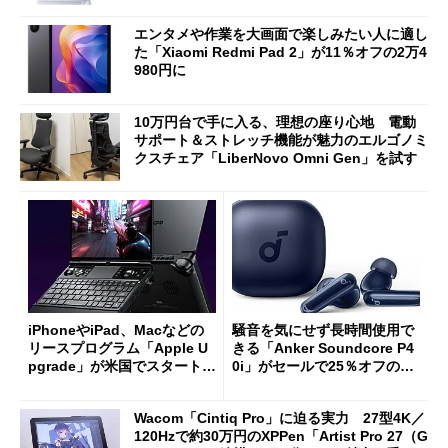
エンタメや作業を大画面で楽しみたい人に適し
た「Xiaomi Redmi Pad 2」が11％オフの2万4
980円に
10万円台で手に入る、理想の座り心地 電動
サポート＆ストレッチ機能が魅力のエルゴノミ
クスチェア「LiberNovo Omni Gen」を試す
iPhoneやiPad、Macなどの
騒音を気にせず長時間使用で
リースプログラム「Apple U
きる「Anker Soundcore P4
pgrade」が米国でスタート／
0i」がセールで25％オフの59
Bluetooth LEの新規格「Blu
90円に
etooth High Data Throughp
Wacom「Cintiq Pro」に迫る実力 27型4K／
ut」が明...
120Hzで約30万円のXPPen「Artist Pro 27（G