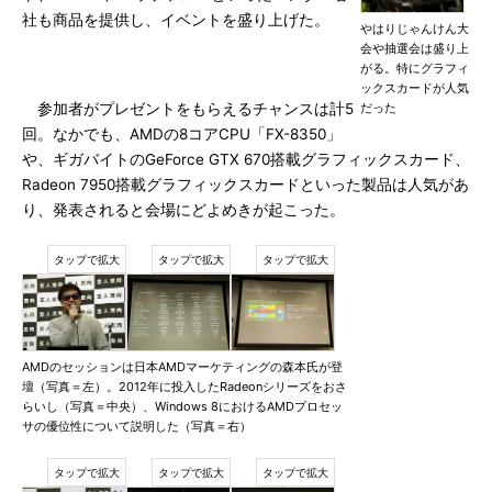
社も商品を提供し、イベントを盛り上げた。
やはりじゃんけん大
会や抽選会は盛り上
がる。特にグラフィ
ックスカードが人気
参加者がプレゼントをもらえるチャンスは計5
だった
回。なかでも、AMDの8コアCPU「FX-8350」
や、ギガバイトのGeForce GTX 670搭載グラフィックスカード、
Radeon 7950搭載グラフィックスカードといった製品は人気があ
り、発表されると会場にどよめきが起こった。
AMDのセッションは日本AMDマーケティングの森本氏が登
壇（写真＝左）。2012年に投入したRadeonシリーズをおさ
らいし（写真＝中央）、Windows 8におけるAMDプロセッ
サの優位性について説明した（写真＝右）