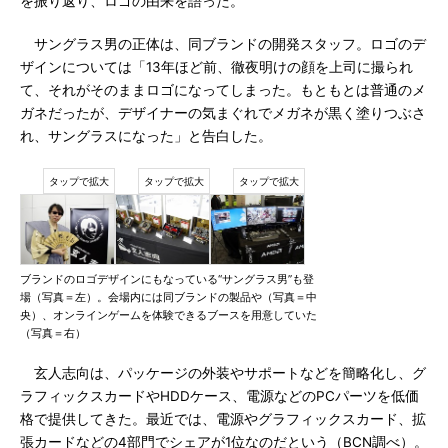
を振り返り、ロゴの由来を語った。
サングラス男の正体は、同ブランドの開発スタッフ。ロゴのデ
ザインについては「13年ほど前、徹夜明けの顔を上司に撮られ
て、それがそのままロゴになってしまった。もともとは普通のメ
ガネだったが、デザイナーの気まぐれでメガネが黒く塗りつぶさ
れ、サングラスになった」と告白した。
ブランドのロゴデザインにもなっている“サングラス男”も登
場（写真＝左）。会場内には同ブランドの製品や（写真＝中
央）、オンラインゲームを体験できるブースを用意していた
（写真＝右）
玄人志向は、パッケージの外装やサポートなどを簡略化し、グ
ラフィックスカードやHDDケース、電源などのPCパーツを低価
格で提供してきた。最近では、電源やグラフィックスカード、拡
張カードなどの4部門でシェアが1位なのだという（BCN調べ）。