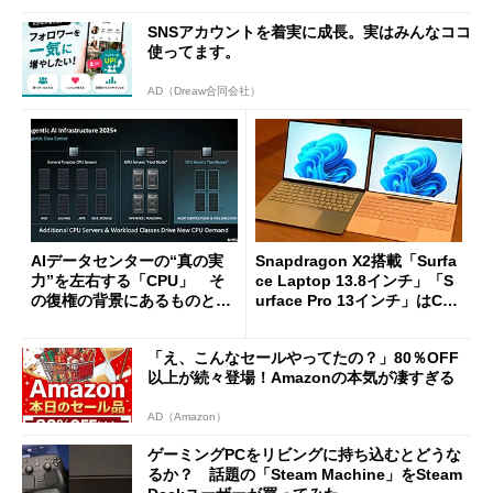
SNSアカウントを着実に成長。実はみんなココ
使ってます。
AD（Dreaw合同会社）
AIデータセンターの“真の実
Snapdragon X2搭載「Surfa
力”を左右する「CPU」 そ
ce Laptop 13.8インチ」「S
の復権の背景にあるものと
urface Pro 13インチ」はCop
は？
ilot+ PCの“完成形”？ 外観
をじっくりとチェックしてみ
「え、こんなセールやってたの？」80％OFF
た
以上が続々登場！Amazonの本気が凄すぎる
AD（Amazon）
ゲーミングPCをリビングに持ち込むとどうな
るか？ 話題の「Steam Machine」をSteam