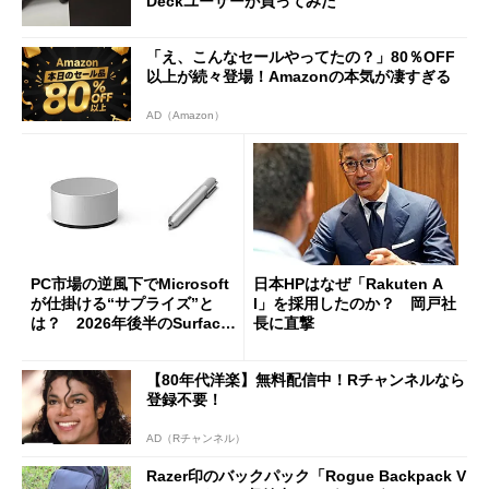
Deckユーザーが買ってみた
「え、こんなセールやってたの？」80％OFF
以上が続々登場！Amazonの本気が凄すぎる
AD（Amazon）
PC市場の逆風下でMicrosoft
日本HPはなぜ「Rakuten A
が仕掛ける“サプライズ”と
I」を採用したのか？ 岡戸社
は？ 2026年後半のSurface
長に直撃
新製品を予想する
【80年代洋楽】無料配信中！Rチャンネルなら
登録不要！
AD（Rチャンネル）
Razer印のバックパック「Rogue Backpack V