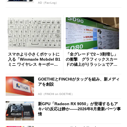
AD（Fav-Log）
スマホより小さくポケットに
「全グレードで2～3割増し」
入る「Winmaxle Mobdel B1
の衝撃 グラフィックスカー
ミニ ワイヤレス キーボー
ドの値上がりラッシュでアキ
ド」がセールで10％オフの37
バの購入制限が深刻化
94円に
GOETHEとFINCHIがタッグを組み、新メディ
アを創設
AD（FINCHI on GOETHE）
新GPU「Radeon RX 9050」が登場するもア
キバの反応は静か――2026年8月最新パーツ事
情