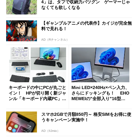
4」は、タフで収納力バツグン ゲーマーじゃ
なくても欲しくなる
【ギャンブルアニメの代表作】カイジが完全無
料で見れる！
AD（Rチャンネル）
キーボードの中にPCが丸ごと
Mini LED×240Hz×ペン入力、
イン！ HPが切り開く新ジャ
さらにドッキングも！ EHO
ンル「キーボード内蔵PC」の
MEWEIの"全部入り"16型モ
使い勝手を徹底検証
バイルディスプレイ「TM-16
0PW」徹底レビュー
スマホ2GBで月額850円～ 格安SIMをお得に使
うキャンペーン実施中！
AD（IIJmio）