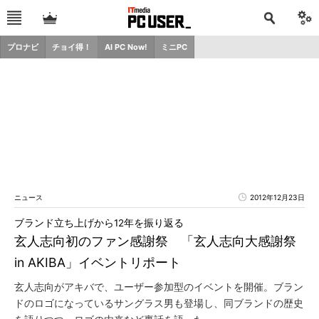
プロナビ
チョイ得！
AI PC Now!
ミニPC
ニュース
2012年12月23日
ブランド立ち上げから12年を振り返る
玄人志向初のファン感謝祭 「玄人志向大感謝祭
in AKIBA」イベントリポート
玄人志向がアキバで、ユーザー参加型のイベントを開催。ブラン
ドのロゴになっているサングラス男も登場し、同ブランドの歴史