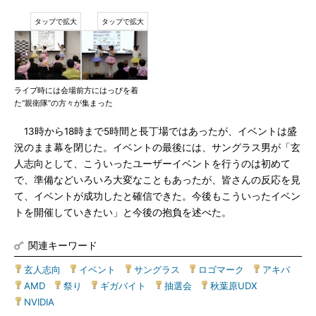
ライブ時には会場前方にはっぴを着
た“親衛隊”の方々が集まった
13時から18時まで5時間と長丁場ではあったが、イベントは盛
況のまま幕を閉じた。イベントの最後には、サングラス男が「玄
人志向として、こういったユーザーイベントを行うのは初めて
で、準備などいろいろ大変なこともあったが、皆さんの反応を見
て、イベントが成功したと確信できた。今後もこういったイベン
トを開催していきたい」と今後の抱負を述べた。
関連キーワード
玄人志向
|
イベント
|
サングラス
|
ロゴマーク
|
アキバ
|
AMD
|
祭り
|
ギガバイト
|
抽選会
|
秋葉原UDX
|
NVIDIA