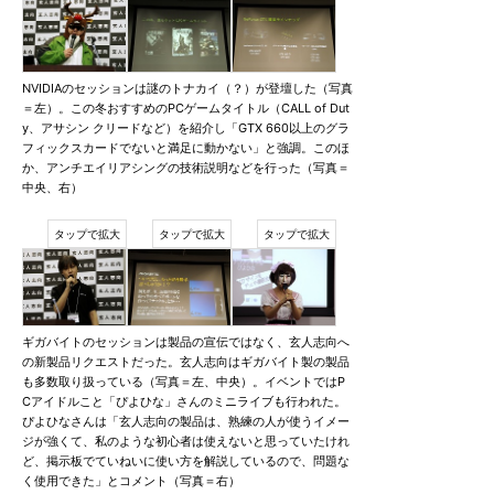
NVIDIAのセッションは謎のトナカイ（？）が登壇した（写真
＝左）。この冬おすすめのPCゲームタイトル（CALL of Dut
y、アサシン クリードなど）を紹介し「GTX 660以上のグラ
フィックスカードでないと満足に動かない」と強調。このほ
か、アンチエイリアシングの技術説明などを行った（写真＝
中央、右）
ギガバイトのセッションは製品の宣伝ではなく、玄人志向へ
の新製品リクエストだった。玄人志向はギガバイト製の製品
も多数取り扱っている（写真＝左、中央）。イベントではP
Cアイドルこと「ぴよひな」さんのミニライブも行われた。
ぴよひなさんは「玄人志向の製品は、熟練の人が使うイメー
ジが強くて、私のような初心者は使えないと思っていたけれ
ど、掲示板でていねいに使い方を解説しているので、問題な
く使用できた」とコメント（写真＝右）