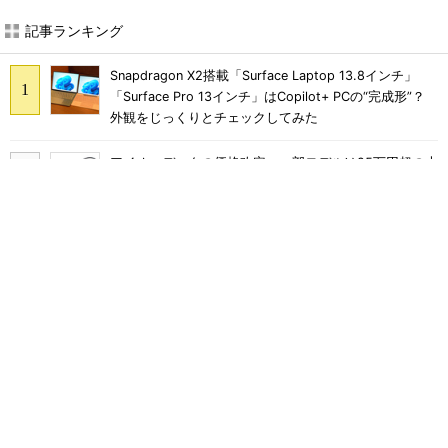
記事ランキング
Snapdragon X2搭載「Surface Laptop 13.8インチ」
「Surface Pro 13インチ」はCopilot+ PCの“完成形”？
外観をじっくりとチェックしてみた
アイオーデータの価格改定、一部モデルは25万円超の大
幅値上げに
軽さ1.1kg×自動ごみ収集対応で5万円台のペン型掃除機
「Dreame S1 Station」を試す 見えた長所と短所
Ryzen 7 H255／24GBメモリ／1TBストレージのミニ
PC「ACEMAGIC F5A」がタイムセールで41％オフの10
万6998円に
寝ころびながらゲームができる「ゲーミングロングピロ
ー」