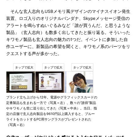
そんな玄人志向もUSBメモリ風デザインのマイナスイオン発生
装置、ロゴ入りのオリジナルバンダナ、Skypeメッセージ受信の
アラートを鳴らすぬいぐるみなど「誰が買うんだ、と思うような
製品」（玄人志向）も数多く出してきたと振り返る。そういった
キワモノ製品も玄人志向の魅力の1つだ。イベントに参加した自
作ユーザーに、新製品の希望を聞くと、キワモノ系のパーツをリ
クエストする声が多かった。
ブランド立ち上げから12年。電源やグラフィックスカードの
定番製品も生まれる一方で（写真＝左）、数々の“誰得”製品
やキワモノも世に送り出してきた（写真＝中央）。当日、指
定の店舗で玄人志向製品を9610円以上購入すると、ブルー
ライトをカットするPC用サングラスがプレゼントされた
（写真＝右）