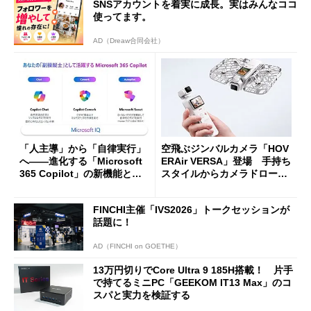
SNSアカウントを着実に成長。実はみんなココ
使ってます。
AD（Dreaw合同会社）
「人主導」から「自律実行」
空飛ぶジンバルカメラ「HOV
へ――進化する「Microsoft
ERAir VERSA」登場 手持ち
365 Copilot」の新機能とエ
スタイルからカメラドローン
ージェントAIの現在地
に合体変形
FINCHI主催「IVS2026」トークセッションが
話題に！
AD（FINCHI on GOETHE）
13万円切りでCore Ultra 9 185H搭載！ 片手
で持てるミニPC「GEEKOM IT13 Max」のコ
スパと実力を検証する