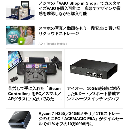
ノジマの「VAIO Shop in Shop」でカスタマ
イズVAIOを購入可能に 店頭でデザインや質
感を確認しながら購入可能
スマホの写真／動画をもう一段安全に 買い切
りクラウドストレージ
AD（ITmedia Mobile）
苦労して手に入れた「Steam
アイオー、10GbE接続に対応
Controller」をPC／スマホ／
した5ポート／8ポート搭載ア
ARグラスにつないでみた ゲ
ンマネージスイッチングハブ
ーム体験や実用性は？
Ryzen 7 H255／24GBメモリ／1TBストレー
ジのミニPC「ACEMAGIC F5A」がタイムセー
ルで41％オフの10万6998円に