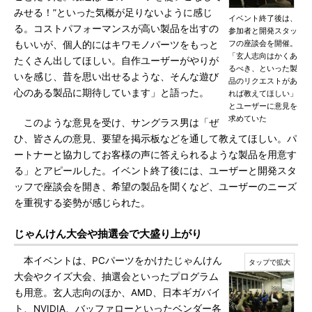
みせる！”といった気概が足りないように感じ
イベント終了後は、
る。コストパフォーマンスが高い製品を出すの
参加者と開発スタッ
フの座談会を開催。
もいいが、個人的にはキワモノパーツをもっと
「玄人志向はかくあ
たくさん出してほしい。自作ユーザーがやりが
るべき、といった製
いを感じ、昔を思い出せるような、そんな遊び
品のリクエストがあ
心のある製品に期待しています」と語った。
れば教えてほしい」
とユーザーに意見を
求めていた
このような意見を受け、サングラス男は「ぜ
ひ、皆さんの意見、要望を掲示板などを通して教えてほしい。パ
ートナーと協力してお客様の声に答えられるような製品を用意す
る」とアピールした。イベント終了後には、ユーザーと開発スタ
ッフで座談会を開き、希望の製品を聞くなど、ユーザーのニーズ
を重視する姿勢が感じられた。
じゃんけん大会や抽選会で大盛り上がり
本イベントは、PCパーツをかけたじゃんけん
大会やクイズ大会、抽選会といったプログラム
も用意。玄人志向のほか、AMD、日本ギガバイ
ト、NVIDIA、バッファローといったベンダー各