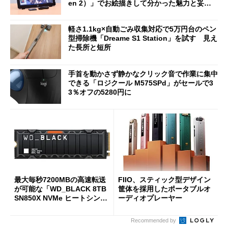
en 2）」でお絵描きして分かった魅力と妥協
点
軽さ1.1kg×自動ごみ収集対応で5万円台のペン
型掃除機「Dreame S1 Station」を試す 見え
た長所と短所
手首を動かさず静かなクリック音で作業に集中
できる「ロジクール M575SPd」がセールで3
3％オフの5280円に
最大毎秒7200MBの高速転送
FIIO、スティック型デザイン
が可能な「WD_BLACK 8TB
筐体を採用したポータブルオ
SN850X NVMe ヒートシンク
ーディオプレーヤー
付き」が18％オフの17万508
7円に
Recommended by