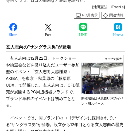
を語りつつ、ロゴの由来など裏話を語った。
[池田憲弘，ITmedia]
PC用表示
関連情報
Share
Post
LINE
Hatena
玄人志向の“サングラス男”が登場
玄人志向は12月22日、トークショー
や抽選会などを盛り込んだユーザー参加
型のイベント「玄人志向大感謝祭 in
AKIBA」を東京・秋葉原の「秋葉原
UDX」で開催した。玄人志向は、CFD販
売が展開するPC周辺機器ブランドで、
ブランド単独のイベントは初めてとな
開催場所は秋葉原UDXのイベ
ント用スペース
る。
イベントでは、同ブランドのロゴデザインに採用されてい
る“サングラス男”が登場。設立から12年目となる玄人志向の歴史