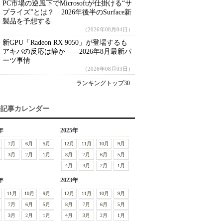
PC市場の逆風下でMicrosoftが仕掛ける“サ
プライズ”とは？ 2026年後半のSurface新
製品を予想する
（2026年08月04日）
新GPU「Radeon RX 9050」が登場するも
アキバの反応は静か――2026年8月最新パ
ーツ事情
（2026年08月03日）
ランキングトップ30
去記事カレンダー
年
2025年
7月
6月
5月
12月
11月
10月
9月
3月
2月
1月
8月
7月
6月
5月
4月
3月
2月
1月
年
2023年
11月
10月
9月
12月
11月
10月
9月
7月
6月
5月
8月
7月
6月
5月
3月
2月
1月
4月
3月
2月
1月