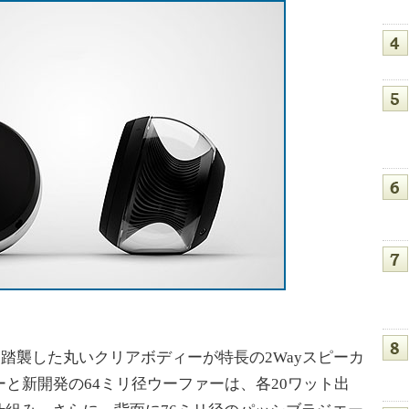
踏襲した丸いクリアボディーが特長の2Wayスピーカ
ーと新開発の64ミリ径ウーファーは、各20ワット出