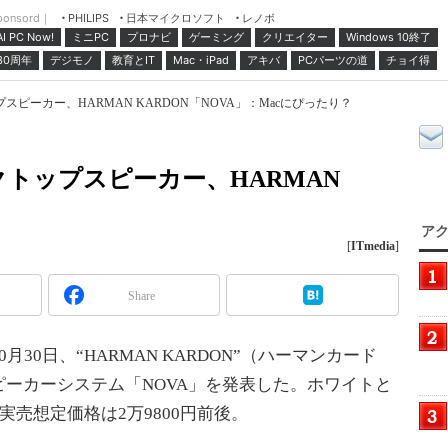
ponsord｜
日本マイクロソフト
レノボ
PHILIPS
ミニPC
プロナビ
ゲーミング
クリエイター
Windows 10終了
AI PC Now!
30周年
デジモノ
教育とIT
Mac・iPad
アキバ
PCパーツの道
チョイ得
ピーカー、HARMAN KARDON「NOVA」：Macにぴったり？
トップスピーカー、HARMAN
アク
[
ITmedia
]
Share
0日、“HARMAN KARDON”（ハーマンカード
ーカーシステム「NOVA」を発表した。ホワイトと
実売想定価格は2万9800円前後。