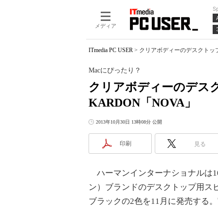
S
メディア
ITmedia PC USER
>
クリアボディーのデスクトップス
Macにぴったり？
クリアボディーのデスク
KARDON「NOVA」
2013年10月30日 13時08分 公開
印刷
見る
ハーマンインターナショナルは10月3
ン）ブランドのデスクトップ用スピ
ブラックの2色を11月に発売する。