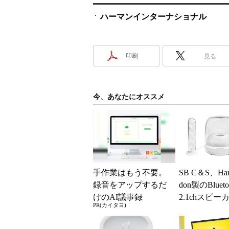
ハーマンインターナショナル
印刷
見る
今、あなたにオススメ
手作業はもう不要。
SB C＆S、Har
録音をアップするだ
don製のBluet
けのAI議事録
2.1chスピー
PR(カイタヨ)
undS...