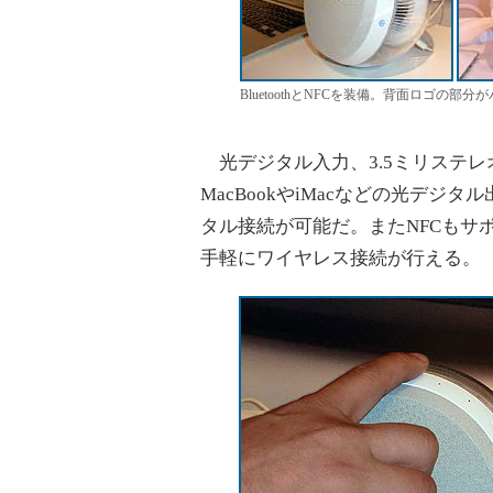
BluetoothとNFCを装備。背面ロゴの
光デジタル入力、3.5ミリステレオミニ入
MacBookやiMacなどの光デジタ
タル接続が可能だ。またNFCもサ
手軽にワイヤレス接続が行える。