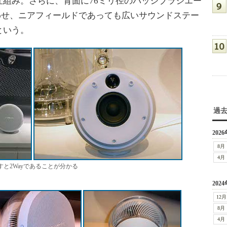
組み。さらに、背面に76ミリ径のパッシブラジエー
わせ、ニアフィールドであっても広いサウンドステー
という。
過
2026
8月
4月
と2Wayであることが分かる
2024
12月
8月
4月