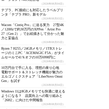
（2026年08月04日）
テプラ、PC接続にも対応したラベルプリ
ンタ「テプラ PRO」新モデル
（2026年08月03日）
Wacom「Cintiq Pro」に迫る実力 27型4K
／120Hzで約30万円のXPPen「Artist Pro
27（Gen 2）」でお絵描きして分かった魅
力と妥協点
（2026年08月05日）
Ryzen 7 H255／24GBメモリ／1TBストレ
ージのミニPC「ACEMAGIC F5A」がタイ
ムセールで41％オフの10万6998円に
（2026年08月05日）
10万円台で手に入る、理想の座り心地
電動サポート＆ストレッチ機能が魅力の
エルゴノミクスチェア「LiberNovo Omni
Gen」を試す
（2026年08月04日）
Windows 11は8GBメモリでも快適に使える
ようになる？ 品質向上への取り組みと
「26H2」に向けた中間報告
（2026年08月03日）