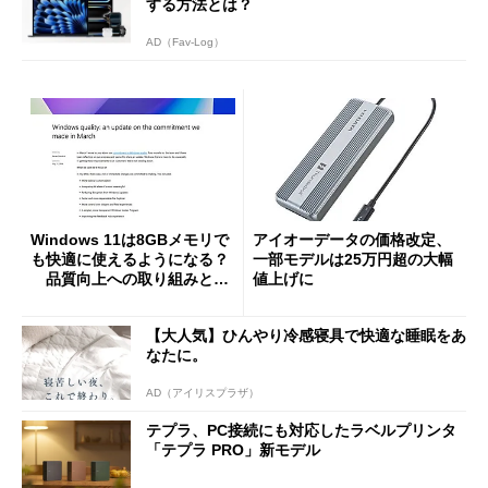
する方法とは？
AD（Fav-Log）
Windows 11は8GBメモリで
アイオーデータの価格改定、
も快適に使えるようになる？
一部モデルは25万円超の大幅
品質向上への取り組みと
値上げに
「26H2」に向けた中間報告
【大人気】ひんやり冷感寝具で快適な睡眠をあ
なたに。
AD（アイリスプラザ）
テプラ、PC接続にも対応したラベルプリンタ
「テプラ PRO」新モデル