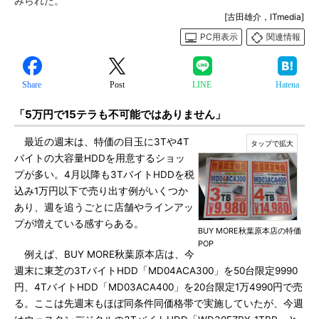
みられた。
[古田雄介，ITmedia]
PC用表示
関連情報
Share
Post
LINE
Hatena
「5万円で15テラも不可能ではありません」
最近の週末は、特価の目玉に3Tや4T
バイトの大容量HDDを用意するショッ
プが多い。4月以降も3TバイトHDDを税
込み1万円以下で売り出す例がいくつか
あり、週を追うごとに店舗やラインアッ
プが増えている感すらある。
BUY MORE秋葉原本店の特価
POP
例えば、BUY MORE秋葉原本店は、今
週末に東芝の3TバイトHDD「MD04ACA300」を50台限定9990
円、4TバイトHDD「MD03ACA400」を20台限定1万4990円で売
る。ここは先週末もほぼ同条件同価格帯で実施していたが、今週