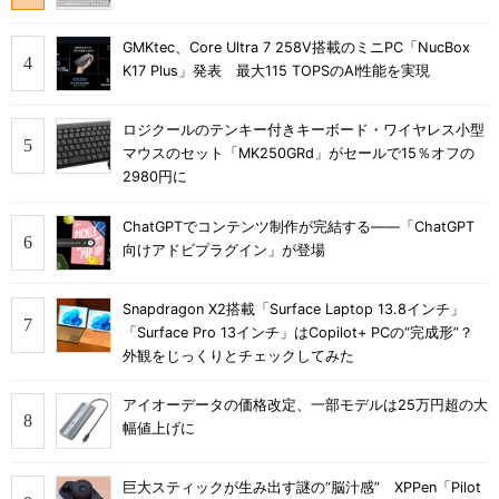
GMKtec、Core Ultra 7 258V搭載のミニPC「NucBox
K17 Plus」発表 最大115 TOPSのAI性能を実現
ロジクールのテンキー付きキーボード・ワイヤレス小型
マウスのセット「MK250GRd」がセールで15％オフの
2980円に
ChatGPTでコンテンツ制作が完結する――「ChatGPT
向けアドビプラグイン」が登場
Snapdragon X2搭載「Surface Laptop 13.8インチ」
「Surface Pro 13インチ」はCopilot+ PCの“完成形”？
外観をじっくりとチェックしてみた
アイオーデータの価格改定、一部モデルは25万円超の大
幅値上げに
巨大スティックが生み出す謎の“脳汁感” XPPen「Pilot