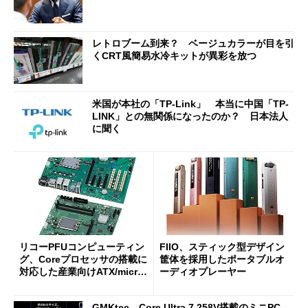
レトロブーム到来？ ベージュカラーが目を引
くCRT風簡易水冷キットが異彩を放つ
米国が本社の「TP-Link」 本当に中国「TP-
LINK」との無関係になったのか？ 日本法人
に聞く
リコーPFUコンピューティン
FIIO、スティック型デザイン
グ、Coreプロセッサの搭載に
筐体を採用したポータブルオ
対応した産業向けATX/micro
ーディオプレーヤー
ATXマザーボード
GMKtec、Core Ultra 7 258V搭載のミニPC