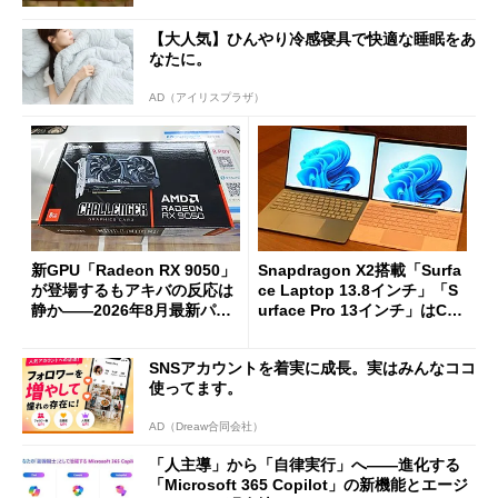
【大人気】ひんやり冷感寝具で快適な睡眠をあ
なたに。
AD（アイリスプラザ）
新GPU「Radeon RX 9050」
Snapdragon X2搭載「Surfa
が登場するもアキバの反応は
ce Laptop 13.8インチ」「S
静か――2026年8月最新パー
urface Pro 13インチ」はCop
ツ事情
ilot+ PCの“完成形”？ 外観
をじっくりとチェックしてみ
SNSアカウントを着実に成長。実はみんなココ
た
使ってます。
AD（Dreaw合同会社）
「人主導」から「自律実行」へ――進化する
「Microsoft 365 Copilot」の新機能とエージ