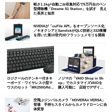
軽さ1.1kg×自動ごみ収集対応で5万円台のペン
型掃除機「Dreame S1 Station」を試す 見え
た長所と短所
NVIDIAが「cuFile API」をオープンソース化
／キオクシアとSandiskがQLC技術と332積層
を用いた第10世代3Dフラッシュメモリを開発
ロジクールのテンキー付きキ
ノジマの「VAIO Shop in Sh
ーボード・ワイヤレス小型マ
op」でカスタマイズVAIOを
ウスのセット「MK250GRd」
購入可能に 店頭でデザイン
がセールで15％オフの2980円
や質感を確認しながら購入可
に
能
空飛ぶジンバルカメラ「HOVERAir VERSA」
登場 手持ちスタイルからカメラドローンに合
体変形