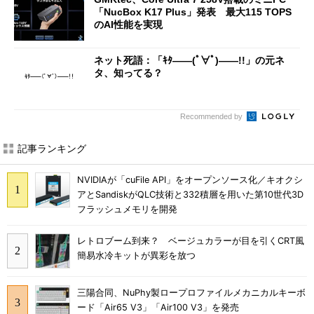
「NucBox K17 Plus」発表 最大115 TOPS
のAI性能を実現
ネット死語：「ｷﾀ――(ﾟ∀ﾟ)――!!」の元ネ
タ、知ってる？
Recommended by
記事ランキング
NVIDIAが「cuFile API」をオープンソース化／キオクシ
アとSandiskがQLC技術と332積層を用いた第10世代3D
フラッシュメモリを開発
レトロブーム到来？ ベージュカラーが目を引くCRT風
簡易水冷キットが異彩を放つ
三陽合同、NuPhy製ロープロファイルメカニカルキーボ
ード「Air65 V3」「Air100 V3」を発売