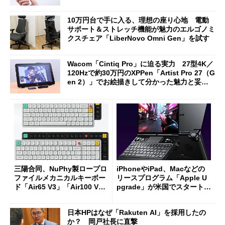
10万円台で手に入る、理想の座り心地 電動
サポート＆ストレッチ機能が魅力のエルゴノミ
クスチェア「LiberNovo Omni Gen」を試す
Wacom「Cintiq Pro」に迫る実力 27型4K／
120Hzで約30万円のXPPen「Artist Pro 27（G
en 2）」でお絵描きして分かった魅力と妥協
点
三陽合同、NuPhy製ロープロ
iPhoneやiPad、Macなどの
ファイルメカニカルキーボー
リースプログラム「Apple U
ド「Air65 V3」「Air100 V
pgrade」が米国でスタート／
3」を発売
Bluetooth LEの新規格「Blu
etooth High Data Throughp
日本HPはなぜ「Rakuten AI」を採用したの
ut」が明...
か？ 岡戸社長に直撃