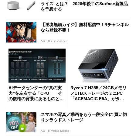
ライズ”とは？ 2026年後半のSurface新製品
を予想する
【逆境無頼カイジ】無料配信中！Rチャンネル
なら登録不要！
AD（Rチャンネル）
AIデータセンターの“真の実
Ryzen 7 H255／24GBメモリ
力”を左右する「CPU」 そ
／1TBストレージのミニPC
の復権の背景にあるものと
「ACEMAGIC F5A」がタイ
は？
ムセールで41％オフの10万69
98円に
スマホの写真／動画をもう一段安全に 買い切
りクラウドストレージ
AD（ITmedia Mobile）