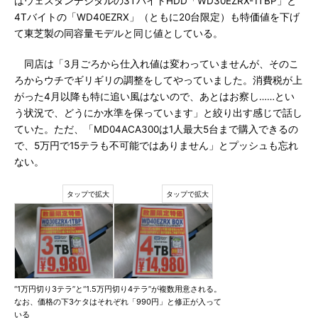
はウェスタンデジタルの3TバイトHDD「WD30EZRX-1TBP」と
4Tバイトの「WD40EZRX」（ともに20台限定）も特価値を下げ
て東芝製の同容量モデルと同じ値としている。
同店は「3月ごろから仕入れ値は変わっていませんが、そのこ
ろからウチでギリギリの調整をしてやっていました。消費税が上
がった4月以降も特に追い風はないので、あとはお察し……とい
う状況で、どうにか水準を保っています」と絞り出す感じで話し
ていた。ただ、「MD04ACA300は1人最大5台まで購入できるの
で、5万円で15テラも不可能ではありません」とプッシュも忘れ
ない。
“1万円切り3テラ”と“1.5万円切り4テラ”が複数用意される。
なお、価格の下3ケタはそれぞれ「990円」と修正が入って
いる