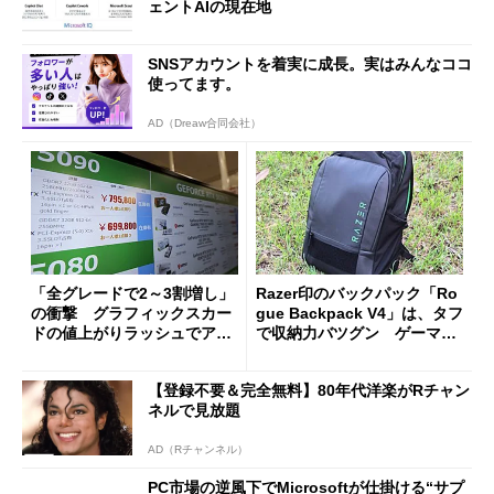
ェントAIの現在地
SNSアカウントを着実に成長。実はみんなココ
使ってます。
AD（Dreaw合同会社）
「全グレードで2～3割増し」
Razer印のバックパック「Ro
の衝撃 グラフィックスカー
gue Backpack V4」は、タフ
ドの値上がりラッシュでアキ
で収納力バツグン ゲーマー
バの購入制限が深刻化
じゃなくても欲しくなる
【登録不要＆完全無料】80年代洋楽がRチャン
ネルで見放題
AD（Rチャンネル）
PC市場の逆風下でMicrosoftが仕掛ける“サプ