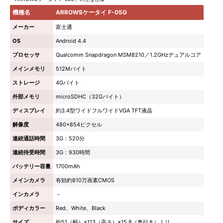
機種名
ARROWSケータイ F-05G
メーカー
富士通
OS
Android 4.4
プロセッサ
Qualcomm Snapdragon MSM8210／1.2GHzデュアルコア
メインメモリ
512Mバイト
ストレージ
4Gバイト
外部メモリ
microSDHC（32Gバイト）
ディスプレイ
約3.4型ワイドフルワイドVGA TFT液晶
解像度
480×854ピクセル
連続通話時間
3G：520分
連続待受時間
3G：930時間
バッテリー容量
1700mAh
メインカメラ
有効約810万画素CMOS
インカメラ
－
ボディカラー
Red、White、Black
サイズ
約51（幅）×113（高さ）×15.8（奥行き）ミリ