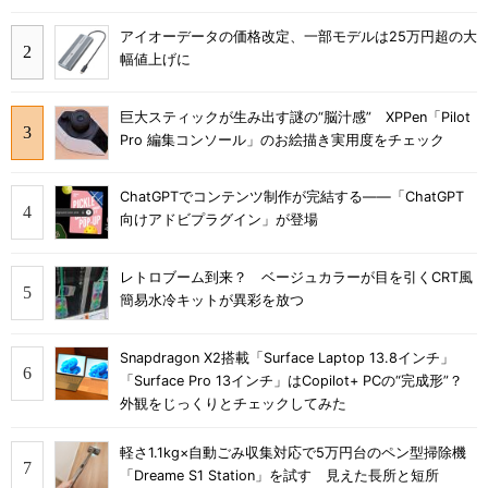
アイオーデータの価格改定、一部モデルは25万円超の大
幅値上げに
巨大スティックが生み出す謎の“脳汁感” XPPen「Pilot
Pro 編集コンソール」のお絵描き実用度をチェック
ChatGPTでコンテンツ制作が完結する――「ChatGPT
向けアドビプラグイン」が登場
レトロブーム到来？ ベージュカラーが目を引くCRT風
簡易水冷キットが異彩を放つ
Snapdragon X2搭載「Surface Laptop 13.8インチ」
「Surface Pro 13インチ」はCopilot+ PCの“完成形”？
外観をじっくりとチェックしてみた
軽さ1.1kg×自動ごみ収集対応で5万円台のペン型掃除機
「Dreame S1 Station」を試す 見えた長所と短所