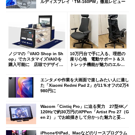
ルディスプレイ「TM-160PW」徹底レビュー
ノジマの「VAIO Shop in Sh
10万円台で手に入る、理想の
op」でカスタマイズVAIOを
座り心地 電動サポート＆ス
購入可能に 店頭でデザイン
トレッチ機能が魅力のエルゴ
や質感を確認しながら購入可
ノミクスチェア「LiberNovo
能
Omni Gen」を試す
エンタメや作業を大画面で楽しみたい人に適し
た「Xiaomi Redmi Pad 2」が11％オフの2万4
980円に
Wacom「Cintiq Pro」に迫る実力 27型4K／
120Hzで約30万円のXPPen「Artist Pro 27（G
en 2）」でお絵描きして分かった魅力と妥協
点
iPhoneやiPad、Macなどのリースプログラム