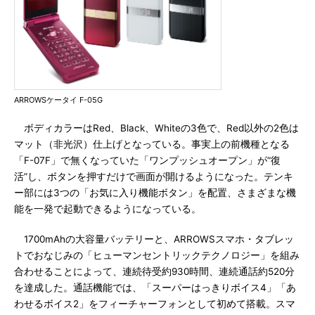
ARROWSケータイ F-05G
ボディカラーはRed、Black、Whiteの3色で、Red以外の2色は
マット（非光沢）仕上げとなっている。事実上の前機種となる
「F-07F」で無くなっていた「ワンプッシュオープン」が“復
活”し、ボタンを押すだけで画面が開けるようになった。テンキ
ー部には3つの「お気に入り機能ボタン」を配置、さまざまな機
能を一発で起動できるようになっている。
1700mAhの大容量バッテリーと、ARROWSスマホ・タブレッ
トでおなじみの「ヒューマンセントリックテクノロジー」を組み
合わせることによって、連続待受約930時間、連続通話約520分
を達成した。通話機能では、「スーパーはっきりボイス4」「あ
わせるボイス2」をフィーチャーフォンとして初めて搭載。スマ