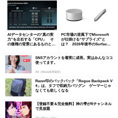
AIデータセンターの“真の実
PC市場の逆風下でMicrosoft
力”を左右する「CPU」 そ
が仕掛ける“サプライズ”と
の復権の背景にあるものと
は？ 2026年後半のSurface
は？
新製品を予想する
SNSアカウントを着実に成長。実はみんなココ
使ってます。
AD（Dreaw合同会社）
Razer印のバックパック「Rogue Backpack V
4」は、タフで収納力バツグン ゲーマーじゃ
なくても欲しくなる
【登録不要＆完全無料】神の雫がRチャンネル
で見放題
AD（Rチャンネル）