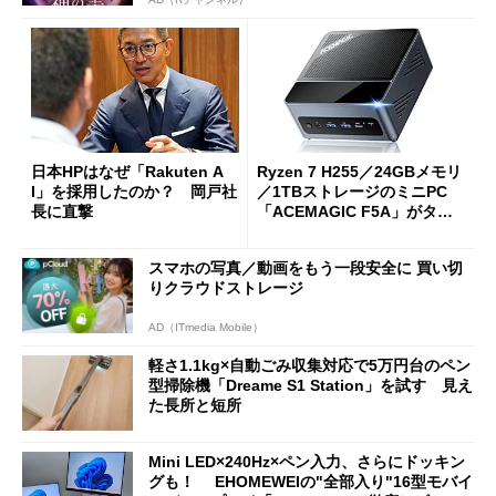
日本HPはなぜ「Rakuten A
Ryzen 7 H255／24GBメモリ
I」を採用したのか？ 岡戸社
／1TBストレージのミニPC
長に直撃
「ACEMAGIC F5A」がタイ
ムセールで41％オフの10万69
98円に
スマホの写真／動画をもう一段安全に 買い切
りクラウドストレージ
AD（ITmedia Mobile）
軽さ1.1kg×自動ごみ収集対応で5万円台のペン
型掃除機「Dreame S1 Station」を試す 見え
た長所と短所
Mini LED×240Hz×ペン入力、さらにドッキン
グも！ EHOMEWEIの"全部入り"16型モバイ