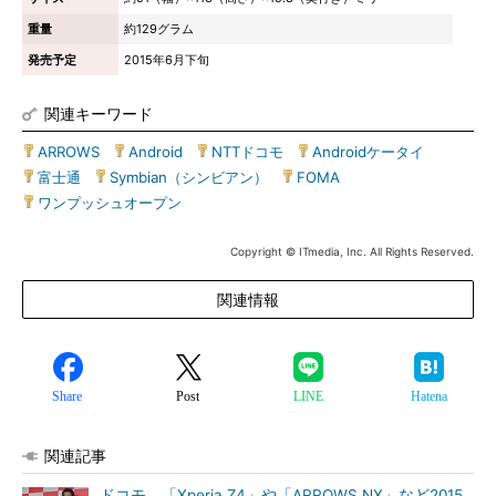
重量
約129グラム
発売予定
2015年6月下旬
関連キーワード
ARROWS
|
Android
|
NTTドコモ
|
Androidケータイ
|
富士通
|
Symbian（シンビアン）
|
FOMA
|
ワンプッシュオープン
Copyright © ITmedia, Inc. All Rights Reserved.
関連情報
Share
Post
LINE
Hatena
関連記事
ドコモ、「Xperia Z4」や「ARROWS NX」など2015