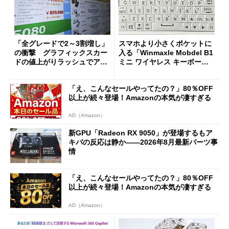
「全グレードで2～3割増し」
スマホより小さくポケットに
の衝撃 グラフィックスカー
入る「Winmaxle Mobdel B1
ドの値上がりラッシュでアキ
ミニ ワイヤレス キーボー
バの購入制限が深刻化
ド」がセールで10％オフの37
94円に
「え、こんなセールやってたの？」80％OFF
以上が続々登場！Amazonの本気が凄すぎる
AD（Amazon）
新GPU「Radeon RX 9050」が登場するもア
キバの反応は静か――2026年8月最新パーツ事
情
「え、こんなセールやってたの？」80％OFF
以上が続々登場！Amazonの本気が凄すぎる
AD（Amazon）