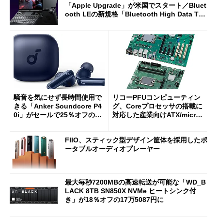
「Apple Upgrade」が米国でスタート／Bluet
ooth LEの新規格「Bluetooth High Data Thr
oughput」が明...
騒音を気にせず長時間使用で
リコーPFUコンピューティン
きる「Anker Soundcore P4
グ、Coreプロセッサの搭載に
0i」がセールで25％オフの59
対応した産業向けATX/micro
90円に
ATXマザーボード
FIIO、スティック型デザイン筐体を採用したポ
ータブルオーディオプレーヤー
最大毎秒7200MBの高速転送が可能な「WD_B
LACK 8TB SN850X NVMe ヒートシンク付
き」が18％オフの17万5087円に