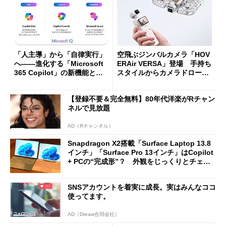
「人主導」から「自律実行」
空飛ぶジンバルカメラ「HOV
へ――進化する「Microsoft
ERAir VERSA」登場 手持ち
365 Copilot」の新機能とエ
スタイルからカメラドローン
ージェントAIの現在地
に合体変形
【登録不要＆完全無料】80年代洋楽がRチャン
ネルで見放題
AD（Rチャンネル）
Snapdragon X2搭載「Surface Laptop 13.8
インチ」「Surface Pro 13インチ」はCopilot
+ PCの“完成形”？ 外観をじっくりとチェッ
クしてみた
SNSアカウントを着実に成長。実はみんなココ
使ってます。
AD（Dreaw合同会社）