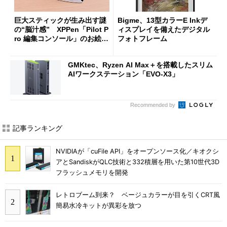
巨大スティックが生み出す謎
Bigme、13型カラーE Inkデ
の“脳汁感” XPPen「Pilot P
ィスプレイを備えたデジタル
ro 編集コンソール」のお絵描
フォトフレーム
き実用度をチェック
GMKtec、Ryzen AI Max＋を搭載したスリム
AIワークステーション「EVO-X3」
Recommended by
記事ランキング
NVIDIAが「cuFile API」をオープンソース化／キオクシ
アとSandiskがQLC技術と332積層を用いた第10世代3D
フラッシュメモリを開発
レトロブーム到来？ ベージュカラーが目を引くCRT風
簡易水冷キットが異彩を放つ