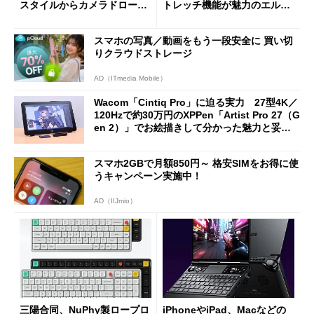
スタイルからカメラドローン
トレッチ機能が魅力のエルゴ
に合体変形
ノミクスチェア「LiberNovo
Omni Gen」を試す
スマホの写真／動画をもう一段安全に 買い切
りクラウドストレージ
AD（ITmedia Mobile）
Wacom「Cintiq Pro」に迫る実力 27型4K／
120Hzで約30万円のXPPen「Artist Pro 27（G
en 2）」でお絵描きして分かった魅力と妥協
点
スマホ2GBで月額850円～ 格安SIMをお得に使
うキャンペーン実施中！
AD（IIJmio）
三陽合同、NuPhy製ロープロ
iPhoneやiPad、Macなどの