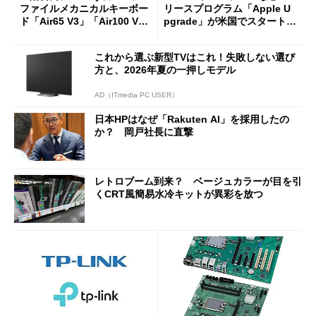
ファイルメカニカルキーボー
リースプログラム「Apple U
ド「Air65 V3」「Air100 V
pgrade」が米国でスタート／
3」を発売
Bluetooth LEの新規格「Blu
etooth High Data Throughp
これから選ぶ新型TVはこれ！失敗しない選び
ut」が明...
方と、2026年夏の一押しモデル
AD（ITmedia PC USER）
日本HPはなぜ「Rakuten AI」を採用したの
か？ 岡戸社長に直撃
レトロブーム到来？ ベージュカラーが目を引
くCRT風簡易水冷キットが異彩を放つ