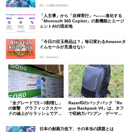
AD（三菱総合研究所）
「人主導」から「自律実行」へ――進化する
「Microsoft 365 Copilot」の新機能とエージ
ェントAIの現在地
「今日の目玉商品は？」毎日変わるAmazonタ
イムセールが見逃せない
AD（Amazon）
「全グレードで2～3割増し」
Razer印のバックパック「Ro
の衝撃 グラフィックスカー
gue Backpack V4」は、タフ
ドの値上がりラッシュでアキ
で収納力バツグン ゲーマー
バの購入制限が深刻化
じゃなくても欲しくなる
日本の創薬力低下、その本当の課題とは