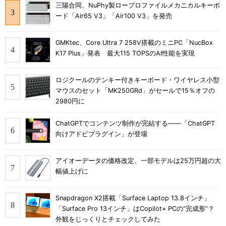
三陽合同、NuPhy製ロープロファイルメカニカルキーボ
ード「Air65 V3」「Air100 V3」を発売
GMKtec、Core Ultra 7 258V搭載のミニPC「NucBox
K17 Plus」発表 最大115 TOPSのAI性能を実現
ロジクールのテンキー付きキーボード・ワイヤレス小型
マウスのセット「MK250GRd」がセールで15％オフの
2980円に
ChatGPTでコンテンツ制作が完結する――「ChatGPT
向けアドビプラグイン」が登場
アイオーデータの価格改定、一部モデルは25万円超の大
幅値上げに
Snapdragon X2搭載「Surface Laptop 13.8インチ」
「Surface Pro 13インチ」はCopilot+ PCの“完成形”？
外観をじっくりとチェックしてみた