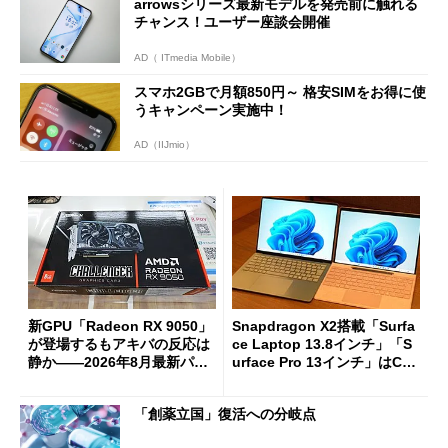
arrowsシリーズ最新モデルを発売前に触れる
チャンス！ユーザー座談会開催
AD（ ITmedia Mobile）
スマホ2GBで月額850円～ 格安SIMをお得に使
うキャンペーン実施中！
AD（IIJmio）
新GPU「Radeon RX 9050」
Snapdragon X2搭載「Surfa
が登場するもアキバの反応は
ce Laptop 13.8インチ」「S
静か――2026年8月最新パー
urface Pro 13インチ」はCop
ツ事情
ilot+ PCの“完成形”？ 外観
をじっくりとチェックしてみ
「創薬立国」復活への分岐点
た