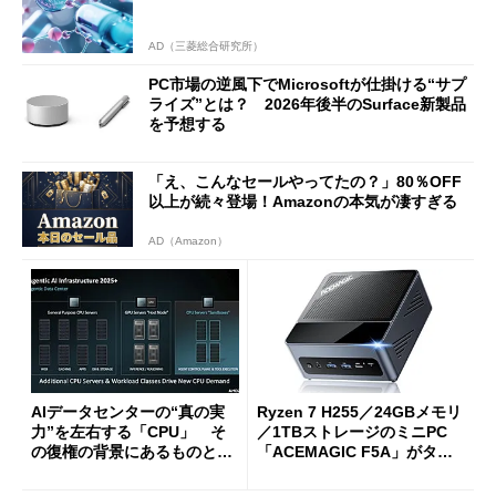
AD（三菱総合研究所）
PC市場の逆風下でMicrosoftが仕掛ける“サプ
ライズ”とは？ 2026年後半のSurface新製品
を予想する
「え、こんなセールやってたの？」80％OFF
以上が続々登場！Amazonの本気が凄すぎる
AD（Amazon）
AIデータセンターの“真の実
Ryzen 7 H255／24GBメモリ
力”を左右する「CPU」 そ
／1TBストレージのミニPC
の復権の背景にあるものと
「ACEMAGIC F5A」がタイ
は？
ムセールで41％オフの10万69
98円に