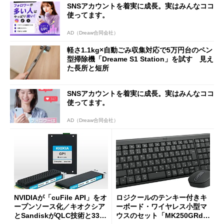
SNSアカウントを着実に成長。実はみんなココ
使ってます。
AD（Dreaw合同会社）
軽さ1.1kg×自動ごみ収集対応で5万円台のペン
型掃除機「Dreame S1 Station」を試す 見え
た長所と短所
SNSアカウントを着実に成長。実はみんなココ
使ってます。
AD（Dreaw合同会社）
NVIDIAが「cuFile API」をオ
ロジクールのテンキー付きキ
ープンソース化／キオクシア
ーボード・ワイヤレス小型マ
とSandiskがQLC技術と332
ウスのセット「MK250GRd」