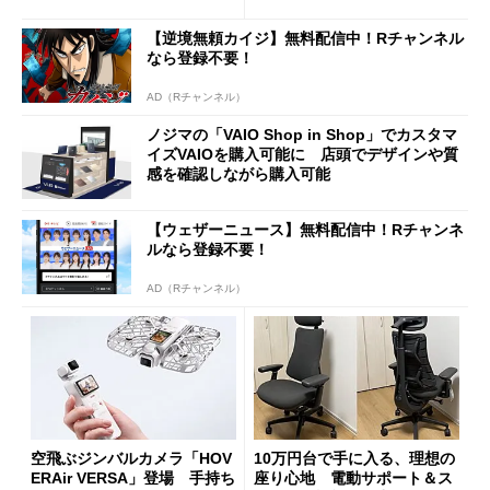
積層を用いた第10世代3Dフラ
がセールで15％オフの2980円
ッシュメモリを開発
に
【逆境無頼カイジ】無料配信中！Rチャンネル
なら登録不要！
AD（Rチャンネル）
ノジマの「VAIO Shop in Shop」でカスタマ
イズVAIOを購入可能に 店頭でデザインや質
感を確認しながら購入可能
【ウェザーニュース】無料配信中！Rチャンネ
ルなら登録不要！
AD（Rチャンネル）
空飛ぶジンバルカメラ「HOV
10万円台で手に入る、理想の
ERAir VERSA」登場 手持ち
座り心地 電動サポート＆ス