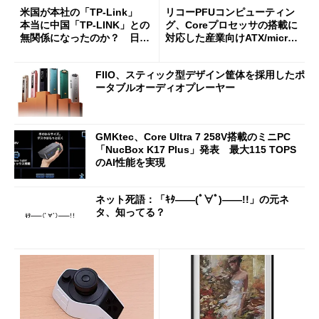
米国が本社の「TP-Link」
リコーPFUコンピューティン
本当に中国「TP-LINK」との
グ、Coreプロセッサの搭載に
無関係になったのか？ 日本
対応した産業向けATX/micro
法人に聞く
ATXマザーボード
FIIO、スティック型デザイン筐体を採用したポ
ータブルオーディオプレーヤー
GMKtec、Core Ultra 7 258V搭載のミニPC
「NucBox K17 Plus」発表 最大115 TOPS
のAI性能を実現
ネット死語：「ｷﾀ――(ﾟ∀ﾟ)――!!」の元ネ
タ、知ってる？