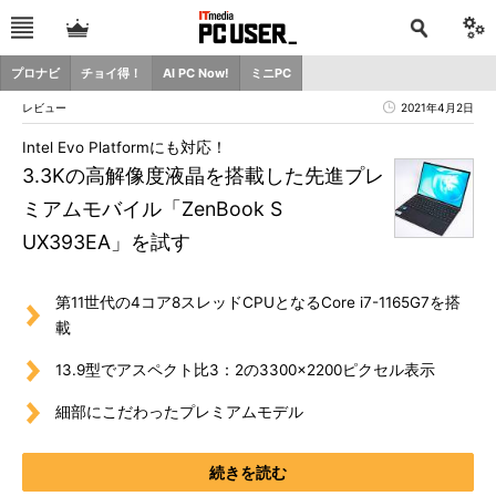
プロナビ
チョイ得！
AI PC Now!
ミニPC
レビュー
2021年4月2日
Intel Evo Platformにも対応！
3.3Kの高解像度液晶を搭載した先進プレ
ミアムモバイル「ZenBook S
UX393EA」を試す
第11世代の4コア8スレッドCPUとなるCore i7-1165G7を搭
載
13.9型でアスペクト比3：2の3300×2200ピクセル表示
細部にこだわったプレミアムモデル
続きを読む