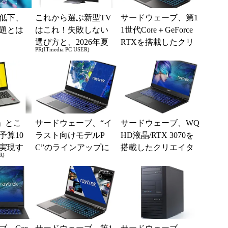
低下、
これから選ぶ新型TV
サードウェーブ、第1
題とは
はこれ！失敗しない
1世代Core＋GeForce
選び方と、2026年夏
RTXを搭載したクリ
PR(ITmedia PC USER)
の一押しモデル
エイター向け15.6型
ノート
」とこ
サードウェーブ、“イ
サードウェーブ、WQ
予算10
ラスト向けモデルP
HD液晶/RTX 3070を
実現す
C”のラインアップに
搭載したクリエイタ
R)
イフ
Ryzen 7採用ノート
ー向けハイエンドノ
「G5-R」を追加
ートPC