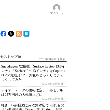
マイページ
セストップ10
2026年08月07日 更新
Snapdragon X2搭載「Surface Laptop 13.8イ
ンチ」「Surface Pro 13インチ」はCopilot+
PCの“完成形”？ 外観をじっくりとチェ
ックしてみた
（2026年08月06日）
アイオーデータの価格改定、一部モデル
は25万円超の大幅値上げに
（2026年08月05日）
軽さ1.1kg×自動ごみ収集対応で5万円台の
ペン型掃除機「Dreame S1 Station」を試