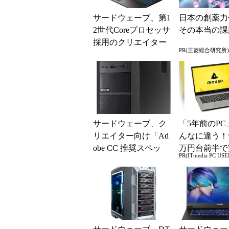
サードウェーブ、第1
日本の創薬力
2世代Coreプロセッサ
その本当の課
採用のクリエイター
PR(三菱総合研究所)
向け15.6型/16型ノー
トPC
サードウェーブ、ク
「5年前のPC
リエイター向け「Ad
んなに違う！
obe CC 推奨スペッ
万円台前半で
PR(ITmedia PC USE
ク」PCにRyzenモデ
る快適PCラ
ルを追加