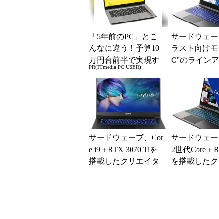
「5年前のPC」とこ
サードウェー
んなに違う！予算10
ラスト向けモ
万円台前半で実現す
C”のライン
PR(ITmedia PC USER)
る快適PCライフ
Ryzen 7採
「G5-R」を
サードウェーブ、Cor
サードウェー
e i9＋RTX 3070 Tiを
2世代Core＋RT
搭載したクリエイタ
を搭載したク
ー向け17.3型ノート
ター向け15.
ト