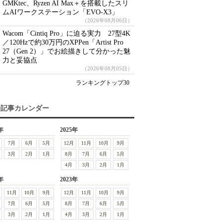
GMKtec、Ryzen AI Max＋を搭載したスリ
ムAIワークステーション「EVO-X3」
（2026年08月06日）
Wacom「Cintiq Pro」に迫る実力 27型4K
／120Hzで約30万円のXPPen「Artist Pro
27（Gen 2）」でお絵描きして分かった魅
力と妥協点
（2026年08月05日）
ランキングトップ30
去記事カレンダー
年
2025年
7月
6月
5月
12月
11月
10月
9月
3月
2月
1月
8月
7月
6月
5月
4月
3月
2月
1月
年
2023年
11月
10月
9月
12月
11月
10月
9月
7月
6月
5月
8月
7月
6月
5月
3月
2月
1月
4月
3月
2月
1月