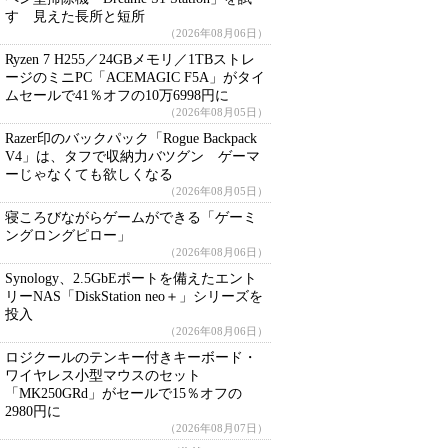
す 見えた長所と短所
（2026年08月06日）
Ryzen 7 H255／24GBメモリ／1TBストレ
ージのミニPC「ACEMAGIC F5A」がタイ
ムセールで41％オフの10万6998円に
（2026年08月05日）
Razer印のバックパック「Rogue Backpack
V4」は、タフで収納力バツグン ゲーマ
ーじゃなくても欲しくなる
（2026年08月05日）
寝ころびながらゲームができる「ゲーミ
ングロングピロー」
（2026年08月06日）
Synology、2.5GbEポートを備えたエント
リーNAS「DiskStation neo＋」シリーズを
投入
（2026年08月06日）
ロジクールのテンキー付きキーボード・
ワイヤレス小型マウスのセット
「MK250GRd」がセールで15％オフの
2980円に
（2026年08月07日）