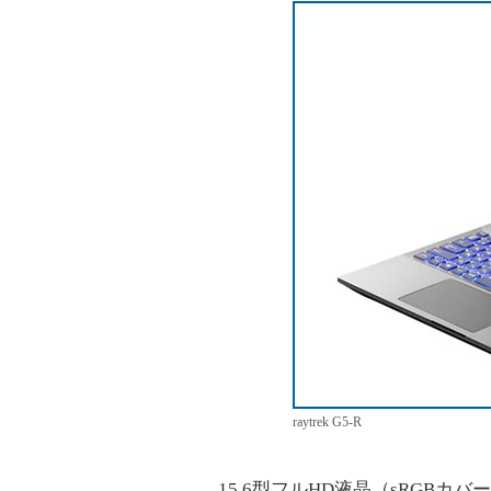
raytrek G5-R
15.6型フルHD液晶（sRGBカ