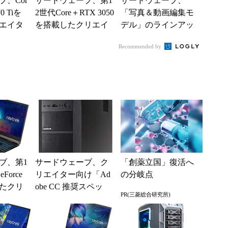
、Cor
サードウェーブ、第1
サードウェーブ、
70 Tiを
2世代Core＋RTX 3050
「写真＆動画編集モ
エイタ
を搭載したクリエイ
デル」のラインアッ
型ノート
ター向け15.6型ノー
プを改定 計7製品を
Recommended by
ト
投入
ブ、第1
サードウェーブ、ク
「創薬立国」復活へ
Force
リエイター向け「Ad
の分岐点
したクリ
obe CC 推奨スペッ
PR(三菱総合研究所)
5.6型
ク」PCにRyzenモデ
ルを追加