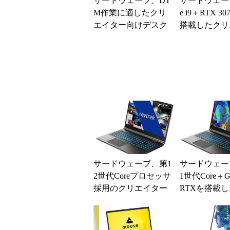
サードウェーブ、DT
サードウェーブ
M作業に適したクリ
e i9＋RTX 30
エイター向けデスク
搭載したクリ
トップPC 各種機器/
ー向け17.3
ソフトの動作検証済
み
サードウェーブ、第1
サードウェー
2世代Coreプロセッサ
1世代Core＋Ge
採用のクリエイター
RTXを搭載
向け15.6型/16型ノー
エイター向け1
トPC
ノート