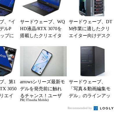
ブ、“イ
サードウェーブ、WQ
サードウェーブ、DT
デルP
HD液晶/RTX 3070を
M作業に適したクリ
アップに
搭載したクリエイタ
エイター向けデスク
用ノート
ー向けハイエンドノ
トップPC 各種機器/
追加
ートPC
ソフトの動作検証済
み
ブ、第1
arrowsシリーズ最新モ
サードウェーブ、
X 3050
デルを発売前に触れ
「写真＆動画編集モ
リエイ
るチャンス！ユーザ
デル」のラインアッ
PR( ITmedia Mobile)
6型ノー
ー座談会開催
プを改定 計7製品を
Recommended by
投入