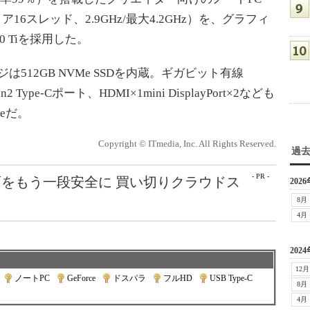
（8コア16スレッド、2.9GHz/最大4.2GHz）を、グラフィ
50 Tiを採用した。
512GB NVMe SSDを内蔵。ギガビット有線
n2 Type-Cポート、HDMI×1mini DisplayPort×2なども
meだ。
Copyright © ITmedia, Inc. All Rights Reserved.
過
- PR -
をもう一段安全に 買い切りクラウドス
2026
8月
4月
2024
12月
|
ノートPC
|
GeForce
|
ドスパラ
|
フルHD
|
USB Type-C
|
8月
4月