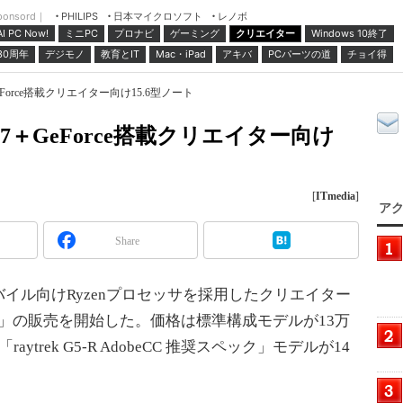
ponsord｜
日本マイクロソフト
レノボ
PHILIPS
ミニPC
プロナビ
ゲーミング
クリエイター
Windows 10終了
AI PC Now!
30周年
デジモノ
教育とIT
Mac・iPad
アキバ
PCパーツの道
チョイ得
eForce搭載クリエイター向け15.6型ノート
 7＋GeForce搭載クリエイター向け
[
ITmedia
]
アク
Share
ル向けRyzenプロセッサを採用したクリエイター
k G5-R」の販売を開始した。価格は標準構成モデルが13万
aytrek G5-R AdobeCC 推奨スペック」モデルが14