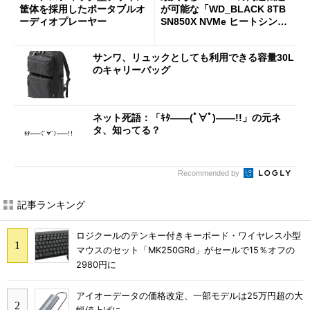
筐体を採用したポータブルオ
が可能な「WD_BLACK 8TB
ーディオプレーヤー
SN850X NVMe ヒートシンク
付き」が18％オフの17万508
7円に
サンワ、リュックとしても利用できる容量30L
のキャリーバッグ
ネット死語：「ｷﾀ――(ﾟ∀ﾟ)――!!」の元ネ
タ、知ってる？
Recommended by
記事ランキング
ロジクールのテンキー付きキーボード・ワイヤレス小型
マウスのセット「MK250GRd」がセールで15％オフの
2980円に
アイオーデータの価格改定、一部モデルは25万円超の大