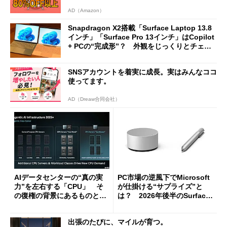
AD（Amazon）
Snapdragon X2搭載「Surface Laptop 13.8
インチ」「Surface Pro 13インチ」はCopilot
+ PCの“完成形”？ 外観をじっくりとチェッ
クしてみた
SNSアカウントを着実に成長。実はみんなココ
使ってます。
AD（Dreaw合同会社）
AIデータセンターの“真の実
PC市場の逆風下でMicrosoft
力”を左右する「CPU」 そ
が仕掛ける“サプライズ”と
の復権の背景にあるものと
は？ 2026年後半のSurface
は？
新製品を予想する
出張のたびに、マイルが育つ。