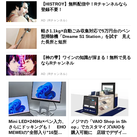
【HISTROY】無料配信中！Rチャンネルなら
登録不要！
AD（Rチャンネル）
軽さ1.1kg×自動ごみ収集対応で5万円台のペン
型掃除機「Dreame S1 Station」を試す 見え
た長所と短所
【神の雫】ワインの知識が深まる！無料で見る
ならRチャンネル
AD（Rチャンネル）
Mini LED×240Hz×ペン入力、
ノジマの「VAIO Shop in Sh
さらにドッキングも！ EHO
op」でカスタマイズVAIOを
MEWEIの"全部入り"16型モ
購入可能に 店頭でデザイン