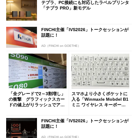
テプラ、PC接続にも対応したラベルプリンタ
「テプラ PRO」新モデル
FINCHI主催「IVS2026」トークセッションが
話題に！
AD（FINCHI on GOETHE）
「全グレードで2～3割増し」
スマホより小さくポケットに
の衝撃 グラフィックスカー
入る「Winmaxle Mobdel B1
ドの値上がりラッシュでアキ
ミニ ワイヤレス キーボー
バの購入制限が深刻化
ド」がセールで10％オフの37
94円に
FINCHI主催「IVS2026」トークセッションが
話題に！
AD（FINCHI on GOETHE）