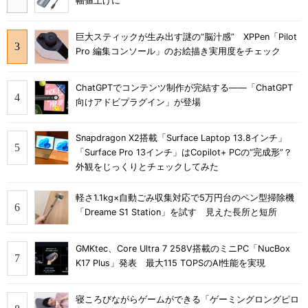
幅値上げに
巨大スティックが生み出す謎の“脳汁感” XPPen「Pilot
Pro 編集コンソール」のお絵描き実用度をチェック
ChatGPTでコンテンツ制作が完結する――「ChatGPT
向けアドビプラグイン」が登場
Snapdragon X2搭載「Surface Laptop 13.8インチ」
「Surface Pro 13インチ」はCopilot+ PCの“完成形”？
外観をじっくりとチェックしてみた
軽さ1.1kg×自動ごみ収集対応で5万円台のペン型掃除機
「Dreame S1 Station」を試す 見えた長所と短所
GMKtec、Core Ultra 7 258V搭載のミニPC「NucBox
K17 Plus」発表 最大115 TOPSのAI性能を実現
寝ころびながらゲームができる「ゲーミングロングピロ