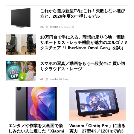
バイルディスプレイ「TM-16
や質感を確認しながら購入可
0PW」徹底レビュー
能
これから選ぶ新型TVはこれ！失敗しない選び
方と、2026年夏の一押しモデル
AD（ITmedia PC USER）
10万円台で手に入る、理想の座り心地 電動
サポート＆ストレッチ機能が魅力のエルゴノミ
クスチェア「LiberNovo Omni Gen」を試す
スマホの写真／動画をもう一段安全に 買い切
りクラウドストレージ
AD（ITmedia Mobile）
エンタメや作業を大画面で楽
Wacom「Cintiq Pro」に迫る
しみたい人に適した「Xiaomi
実力 27型4K／120Hzで約3