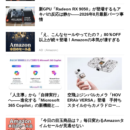
新GPU「Radeon RX 9050」が登場するもア
キバの反応は静か――2026年8月最新パーツ事
情
「え、こんなセールやってたの？」80％OFF
以上が続々登場！Amazonの本気が凄すぎる
AD（Amazon）
「人主導」から「自律実行」
空飛ぶジンバルカメラ「HOV
へ――進化する「Microsoft
ERAir VERSA」登場 手持ち
365 Copilot」の新機能とエ
スタイルからカメラドローン
ージェントAIの現在地
に合体変形
「今日の目玉商品は？」毎日変わるAmazonタ
イムセールが見逃せない