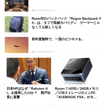
AD（クレディセゾン）
Razer印のバックパック「Rogue Backpack V
4」は、タフで収納力バツグン ゲーマーじゃ
なくても欲しくなる
初年度無料で、一流のビジネスを。
AD（クレディセゾン）
日本HPはなぜ「Rakuten A
Ryzen 7 H255／24GBメモリ
I」を採用したのか？ 岡戸社
／1TBストレージのミニPC
長に直撃
「ACEMAGIC F5A」がタイ
ムセールで41％オフの10万69
98円に