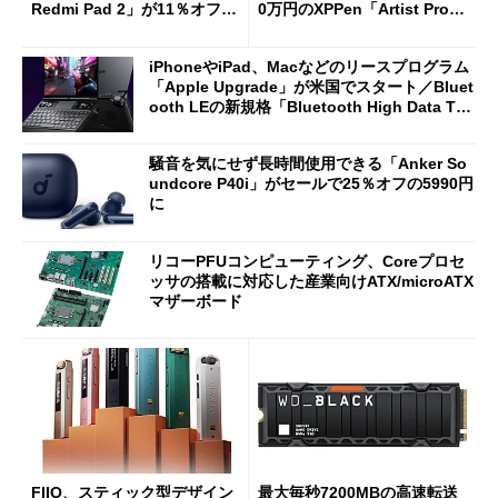
Redmi Pad 2」が11％オフの
0万円のXPPen「Artist Pro 2
2万4980円に
7（Gen 2）」でお絵描きして
分かった魅力と妥協点
iPhoneやiPad、Macなどのリースプログラム
「Apple Upgrade」が米国でスタート／Bluet
ooth LEの新規格「Bluetooth High Data Thr
oughput」が明...
騒音を気にせず長時間使用できる「Anker So
undcore P40i」がセールで25％オフの5990円
に
リコーPFUコンピューティング、Coreプロセ
ッサの搭載に対応した産業向けATX/microATX
マザーボード
FIIO、スティック型デザイン
最大毎秒7200MBの高速転送