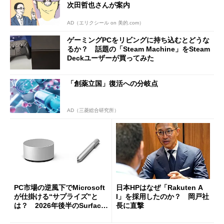
次田哲也さんが案内
AD（エリクシール on 美的.com）
ゲーミングPCをリビングに持ち込むとどうな
るか？ 話題の「Steam Machine」をSteam
Deckユーザーが買ってみた
「創薬立国」復活への分岐点
AD（三菱総合研究所）
PC市場の逆風下でMicrosoft
日本HPはなぜ「Rakuten A
が仕掛ける“サプライズ”と
I」を採用したのか？ 岡戸社
は？ 2026年後半のSurface
長に直撃
新製品を予想する