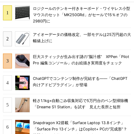
ロジクールのテンキー付きキーボード・ワイヤレス小型
マウスのセット「MK250GRd」がセールで15％オフの
2980円に
アイオーデータの価格改定、一部モデルは25万円超の大
幅値上げに
巨大スティックが生み出す謎の“脳汁感” XPPen「Pilot
Pro 編集コンソール」のお絵描き実用度をチェック
ChatGPTでコンテンツ制作が完結する――「ChatGPT
向けアドビプラグイン」が登場
軽さ1.1kg×自動ごみ収集対応で5万円台のペン型掃除機
「Dreame S1 Station」を試す 見えた長所と短所
Snapdragon X2搭載「Surface Laptop 13.8インチ」
「Surface Pro 13インチ」はCopilot+ PCの“完成形”？