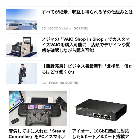
使い勝手を徹底検証
バイルディスプレイ「TM-16
0PW」徹底レビュー
すべてが絶景、収益も得られるその仕組みとは
AD（COCO VILLA on GOETHE）
ノジマの「VAIO Shop in Shop」でカスタマ
イズVAIOを購入可能に 店頭でデザインや質
感を確認しながら購入可能
【西野亮廣】ビジネス書最新刊『北極星 僕た
ちはどう働くか』
AD（FINCHI on GOETHE）
苦労して手に入れた「Steam
アイオー、10GbE接続に対応
Controller」をPC／スマホ／
した5ポート／8ポート搭載ア