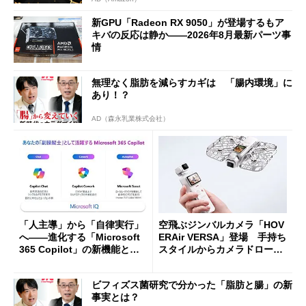
新GPU「Radeon RX 9050」が登場するもア
キバの反応は静か――2026年8月最新パーツ事
情
無理なく脂肪を減らすカギは 「腸内環境」に
あり！？
AD（森永乳業株式会社）
「人主導」から「自律実行」
空飛ぶジンバルカメラ「HOV
へ――進化する「Microsoft
ERAir VERSA」登場 手持ち
365 Copilot」の新機能とエ
スタイルからカメラドローン
ージェントAIの現在地
に合体変形
ビフィズス菌研究で分かった「脂肪と腸」の新
事実とは？