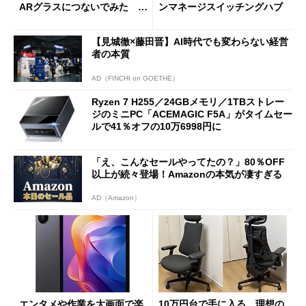
ARグラスにつないでみた ゲ
ンマネージスイッチングハブ
ーム体験や実用性は？
【見城徹×藤田晋】AI時代でも変わらない経営
者の本質
AD（FINCHI on GOETHE）
Ryzen 7 H255／24GBメモリ／1TBストレー
ジのミニPC「ACEMAGIC F5A」がタイムセー
ルで41％オフの10万6998円に
「え、こんなセールやってたの？」80％OFF
以上が続々登場！Amazonの本気が凄すぎる
AD（Amazon）
エンタメや作業を大画面で楽
10万円台で手に入る、理想の