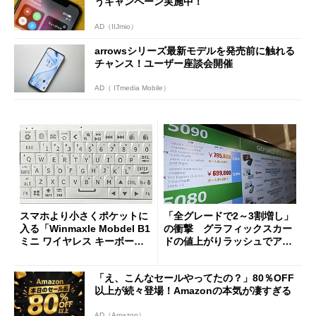
うキャンペーン実施中！
AD（IIJmio）
arrowsシリーズ最新モデルを発売前に触れる
チャンス！ユーザー座談会開催
AD（ ITmedia Mobile）
スマホより小さくポケットに
「全グレードで2～3割増し」
入る「Winmaxle Mobdel B1
の衝撃 グラフィックスカー
ミニ ワイヤレス キーボー
ドの値上がりラッシュでアキ
ド」がセールで10％オフの37
バの購入制限が深刻化
94円に
「え、こんなセールやってたの？」80％OFF
以上が続々登場！Amazonの本気が凄すぎる
AD（Amazon）