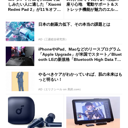
しみたい人に適した「Xiaomi
座り心地 電動サポート＆ス
Redmi Pad 2」が11％オフの
トレッチ機能が魅力のエルゴ
2万4980円に
ノミクスチェア「LiberNovo
Omni Gen」を試す
日本の創薬力低下、その本当の課題とは
AD（三菱総合研究所）
iPhoneやiPad、Macなどのリースプログラム
「Apple Upgrade」が米国でスタート／Bluet
ooth LEの新規格「Bluetooth High Data Thr
oughput」が明...
やるべきケアがわかっていれば、肌の未来はも
っと明るい！
AD（エリクシール on 美的.com）