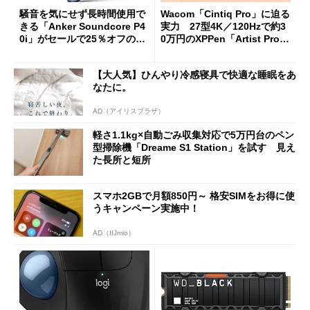
騒音を気にせず長時間使用で
Wacom「Cintiq Pro」に迫る
きる「Anker Soundcore P4
実力 27型4K／120Hzで約3
0i」がセールで25％オフの59
0万円のXPPen「Artist Pro 2
90円に
7（Gen 2）」でお絵描きして
分かった魅力と妥協点
【大人気】ひんやり冷感寝具で快適な睡眠をあ
なたに。
AD（アイリスプラザ）
軽さ1.1kg×自動ごみ収集対応で5万円台のペン
型掃除機「Dreame S1 Station」を試す 見え
た長所と短所
スマホ2GBで月額850円～ 格安SIMをお得に使
うキャンペーン実施中！
AD（IIJmio）