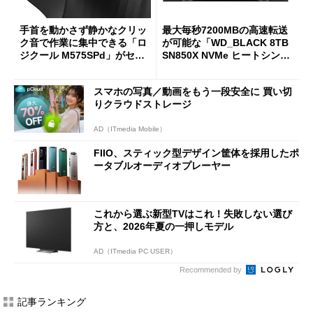
手首を動かさず静かなクリッ
最大毎秒7200MBの高速転送
ク音で作業に集中できる「ロ
が可能な「WD_BLACK 8TB
ジクール M575SPd」がセー
SN850X NVMe ヒートシンク
ルで33％オフの5280円に
付き」が18％オフの17万508
7円に
スマホの写真／動画をもう一段安全に 買い切
りクラウドストレージ
AD（ITmedia Mobile）
FIIO、スティック型デザイン筐体を採用したポ
ータブルオーディオプレーヤー
これから選ぶ新型TVはこれ！失敗しない選び
方と、2026年夏の一押しモデル
AD（ITmedia PC USER）
Recommended by
記事ランキング