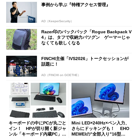
事例から学ぶ『特権アクセス管理』
AD（KeeperSecurity）
Razer印のバックパック「Rogue Backpack V
4」は、タフで収納力バツグン ゲーマーじゃ
なくても欲しくなる
FINCHI主催「IVS2026」トークセッションが
話題に！
AD（FINCHI on GOETHE）
キーボードの中にPCが丸ごと
Mini LED×240Hz×ペン入力、
イン！ HPが切り開く新ジャ
さらにドッキングも！ EHO
ンル「キーボード内蔵PC」の
MEWEIの"全部入り"16型モ