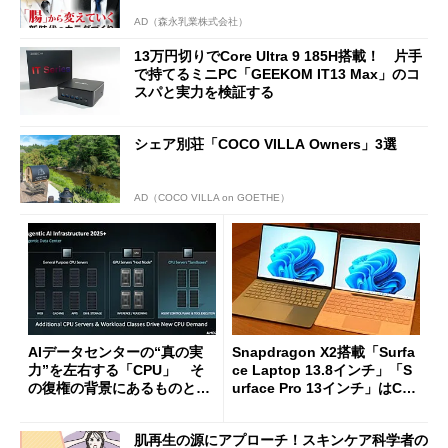
AD（森永乳業株式会社）
13万円切りでCore Ultra 9 185H搭載！ 片手
で持てるミニPC「GEEKOM IT13 Max」のコ
スパと実力を検証する
シェア別荘「COCO VILLA Owners」3選
AD（COCO VILLA on GOETHE）
AIデータセンターの“真の実
Snapdragon X2搭載「Surfa
力”を左右する「CPU」 そ
ce Laptop 13.8インチ」「S
の復権の背景にあるものと
urface Pro 13インチ」はCop
は？
ilot+ PCの“完成形”？ 外観
をじっくりとチェックしてみ
肌再生の源にアプローチ！スキンケア科学者の
た