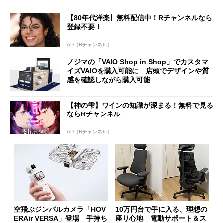
積層を用いた第10世代3Dフラ
がセールで15％オフの2980円
ッシュメモリを開発
に
【80年代洋楽】無料配信中！Rチャンネルなら
登録不要！
AD（Rチャンネル）
ノジマの「VAIO Shop in Shop」でカスタマ
イズVAIOを購入可能に 店頭でデザインや質
感を確認しながら購入可能
【神の雫】ワインの知識が深まる！無料で見る
ならRチャンネル
AD（Rチャンネル）
空飛ぶジンバルカメラ「HOV
10万円台で手に入る、理想の
ERAir VERSA」登場 手持ち
座り心地 電動サポート＆ス