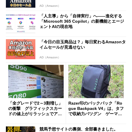
AD（Amazon）
「人主導」から「自律実行」へ――進化する
「Microsoft 365 Copilot」の新機能とエージ
ェントAIの現在地
「今日の目玉商品は？」毎日変わるAmazonタ
イムセールが見逃せない
AD（Amazon）
「全グレードで2～3割増し」
Razer印のバックパック「Ro
の衝撃 グラフィックスカー
gue Backpack V4」は、タフ
ドの値上がりラッシュでアキ
で収納力バツグン ゲーマー
バの購入制限が深刻化
じゃなくても欲しくなる
競馬予想サイトの裏側、全部書きました。