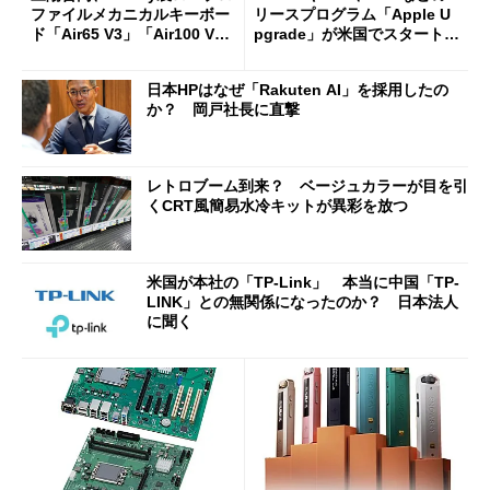
ファイルメカニカルキーボー
リースプログラム「Apple U
ド「Air65 V3」「Air100 V
pgrade」が米国でスタート／
3」を発売
Bluetooth LEの新規格「Blu
etooth High Data Throughp
日本HPはなぜ「Rakuten AI」を採用したの
ut」が明...
か？ 岡戸社長に直撃
レトロブーム到来？ ベージュカラーが目を引
くCRT風簡易水冷キットが異彩を放つ
米国が本社の「TP-Link」 本当に中国「TP-
LINK」との無関係になったのか？ 日本法人
に聞く