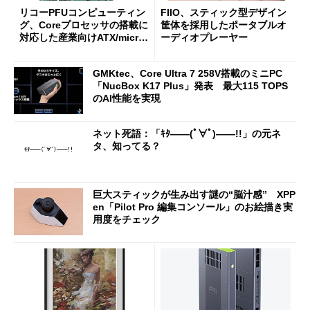
リコーPFUコンピューティン
FIIO、スティック型デザイン
グ、Coreプロセッサの搭載に
筐体を採用したポータブルオ
対応した産業向けATX/micro
ーディオプレーヤー
ATXマザーボード
GMKtec、Core Ultra 7 258V搭載のミニPC
「NucBox K17 Plus」発表 最大115 TOPS
のAI性能を実現
ネット死語：「ｷﾀ――(ﾟ∀ﾟ)――!!」の元ネ
タ、知ってる？
巨大スティックが生み出す謎の“脳汁感” XPP
en「Pilot Pro 編集コンソール」のお絵描き実
用度をチェック