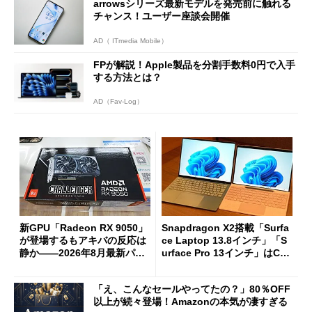
arrowsシリーズ最新モデルを発売前に触れる
チャンス！ユーザー座談会開催
AD（ ITmedia Mobile）
FPが解説！Apple製品を分割手数料0円で入手
する方法とは？
AD（Fav-Log）
新GPU「Radeon RX 9050」
Snapdragon X2搭載「Surfa
が登場するもアキバの反応は
ce Laptop 13.8インチ」「S
静か――2026年8月最新パー
urface Pro 13インチ」はCop
ツ事情
ilot+ PCの“完成形”？ 外観
をじっくりとチェックしてみ
「え、こんなセールやってたの？」80％OFF
た
以上が続々登場！Amazonの本気が凄すぎる