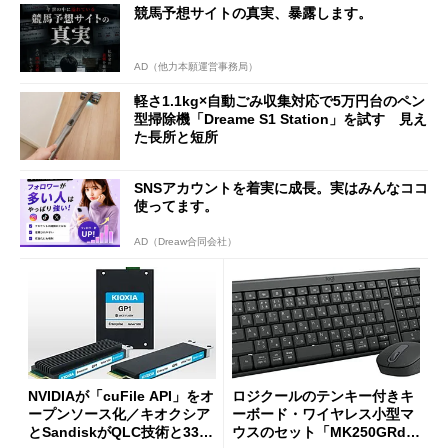
競馬予想サイトの真実、暴露します。
AD（他力本願運営事務局）
軽さ1.1kg×自動ごみ収集対応で5万円台のペン
型掃除機「Dreame S1 Station」を試す 見え
た長所と短所
SNSアカウントを着実に成長。実はみんなココ
使ってます。
AD（Dreaw合同会社）
NVIDIAが「cuFile API」をオ
ロジクールのテンキー付きキ
ープンソース化／キオクシア
ーボード・ワイヤレス小型マ
とSandiskがQLC技術と332
ウスのセット「MK250GRd」