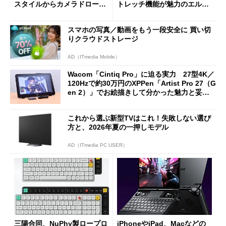
スタイルからカメラドローン
トレッチ機能が魅力のエルゴ
に合体変形
ノミクスチェア「LiberNovo
Omni Gen」を試す
スマホの写真／動画をもう一段安全に 買い切
りクラウドストレージ
AD（ITmedia Mobile）
Wacom「Cintiq Pro」に迫る実力 27型4K／
120Hzで約30万円のXPPen「Artist Pro 27（G
en 2）」でお絵描きして分かった魅力と妥協
点
これから選ぶ新型TVはこれ！失敗しない選び
方と、2026年夏の一押しモデル
AD（ITmedia PC USER）
三陽合同、NuPhy製ロープロ
iPhoneやiPad、Macなどの