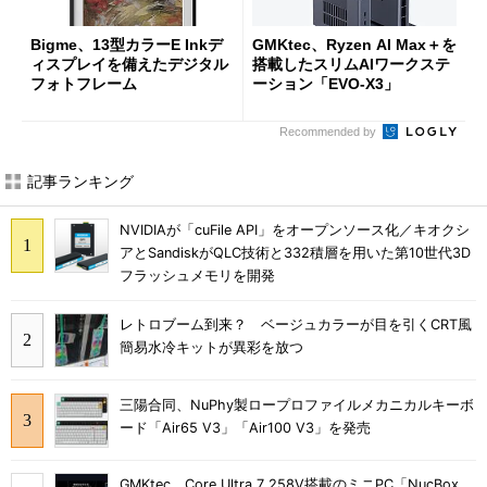
Bigme、13型カラーE Inkデ
GMKtec、Ryzen AI Max＋を
ィスプレイを備えたデジタル
搭載したスリムAIワークステ
フォトフレーム
ーション「EVO-X3」
Recommended by
記事ランキング
NVIDIAが「cuFile API」をオープンソース化／キオクシ
アとSandiskがQLC技術と332積層を用いた第10世代3D
フラッシュメモリを開発
レトロブーム到来？ ベージュカラーが目を引くCRT風
簡易水冷キットが異彩を放つ
三陽合同、NuPhy製ロープロファイルメカニカルキーボ
ード「Air65 V3」「Air100 V3」を発売
GMKtec、Core Ultra 7 258V搭載のミニPC「NucBox