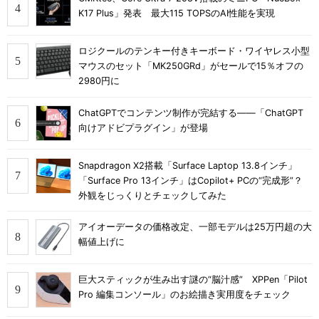
K17 Plus」発表 最大115 TOPSのAI性能を実現
ロジクールのテンキー付きキーボード・ワイヤレス小型
マウスのセット「MK250GRd」がセールで15％オフの
2980円に
ChatGPTでコンテンツ制作が完結する――「ChatGPT
向けアドビプラグイン」が登場
Snapdragon X2搭載「Surface Laptop 13.8インチ」
「Surface Pro 13インチ」はCopilot+ PCの“完成形”？
外観をじっくりとチェックしてみた
アイオーデータの価格改定、一部モデルは25万円超の大
幅値上げに
巨大スティックが生み出す謎の“脳汁感” XPPen「Pilot
Pro 編集コンソール」のお絵描き実用度をチェック