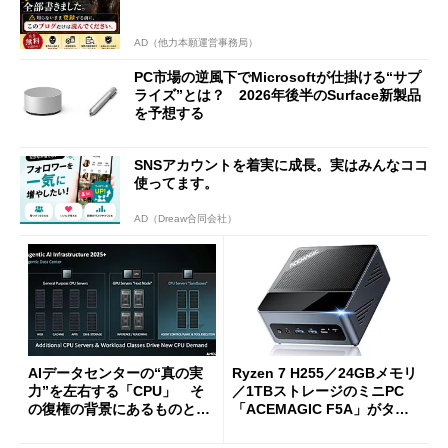
AD（他力本願運営事務局）
PC市場の逆風下でMicrosoftが仕掛ける“サプ
ライズ”とは？ 2026年後半のSurface新製品
を予想する
SNSアカウントを着実に成長。実はみんなココ
使ってます。
AD（Dreaw合同会社）
AIデータセンターの“真の実
Ryzen 7 H255／24GBメモリ
力”を左右する「CPU」 そ
／1TBストレージのミニPC
の復権の背景にあるものと
「ACEMAGIC F5A」がタイ
は？
ムセールで41％オフの10万69
98円に