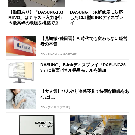
【動画あり】「DASUNG133
DASUNG、3K解像度に対応
REVO」はテキスト入力を行
した13.3型E INKディスプレ
う最高峰の環境を構築できる
イ
13.3型のE Inkモバイルディス
プレイだ
【見城徹×藤田晋】AI時代でも変わらない経営
者の本質
AD（FINCHI on GOETHE）
DASUNG、E-Inkディスプレイ「DASUNG25
3」に曲面パネル採用モデルを追加
【大人気】ひんやり冷感寝具で快適な睡眠をあ
なたに。
AD（アイリスプラザ）