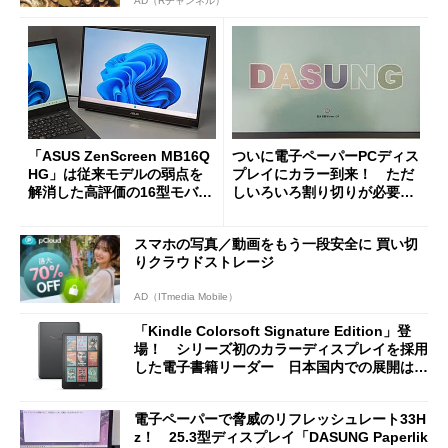
AD（Rチャンネル）
「ASUS ZenScreen MB16Q
ついに電子ペーパーPCディス
HG」は従来モデルの弱点を
プレイにカラー到来！ ただ
解消した高評価の16型モバイ
しいろいろ割り切りが必要か
ルディスプレイだ
もしれない「DASUNG Paper
like Color」を試す
スマホの写真／動画をもう一段安全に 買い切
りクラウドストレージ
AD（ITmedia Mobile）
「Kindle Colorsoft Signature Edition」登
場！ シリーズ初のカラーディスプレイを採用
した電子書籍リーダー 日本国内での展開は未
定
電子ペーパーで脅威のリフレッシュレート33H
z！ 25.3型ディスプレイ「DASUNG Paperlik