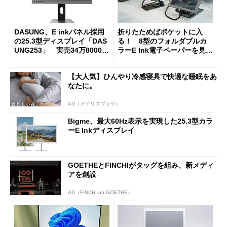
DASUNG、E inkパネル採用
折りたためばポケットに入
の25.3型ディスプレイ「DAS
る！ 8型のフォルダブルカ
UNG253」 実売34万8000円
ラーE Ink電子ペーパーを見て
前後
きた
【大人気】ひんやり冷感寝具で快適な睡眠をあ
なたに。
AD（アイリスプラザ）
Bigme、最大60Hz表示を実現した25.3型カラ
ーE Inkディスプレイ
GOETHEとFINCHIがタッグを組み、新メディ
アを創設
AD（FINCHI on GOETHE）