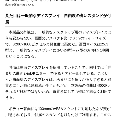
×8（厚さ）mmだ。なお、海外では「Paperlike 253 U」の
名称で販売されている
見た目は一般的なディスプレイ 自由度の高いスタンドが付
属
本製品の外観は、一般的なデスクトップ用のディスプレイとは
何ら変わらない。画面のアスペクト比は16：9のワイドサイズ
で、3200×1800ピクセルと解像度は高めだ。画面サイズは25.3
型と、一般的なディスプレイに多い24型～27型のおおむね中間
ということになる。
特徴は曲面ディスプレイを採用していることで、同社では「世
界初の曲面E-inkモニター」であるとアピールしている。こうい
った曲面型のディスプレイは、あまりにも角度がありすぎると縦
置きにした時に違和感が生じがちだが、本製品の湾曲は4000Rと
それほど極端ではないため、縦置きにしても特に問題なく利用で
きる。
ボディー背面には100mmのVESAマウントに対応したネジ穴が
用意されており、付属のスタンドを取り付けて利用する。このス