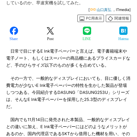
しているのか、早速実機を試してみた。
[
山口真弘
，ITmedia]
PC用表示
関連情報
Share
Post
LINE
Hatena
日常で目にするE Ink電子ペーパーと言えば、電子書籍端末や
電子ノート、もしくはスーパーの商品棚にあるプライスカードな
ど、手のひらサイズ以下のものが多くを占めている。
その一方で、一般的なディスプレイにおいても、目に優しく消
費電力が少ないE Ink電子ペーパーの特性を生かした製品が登場
しつつある。今回紹介するDASUNG「DASUNG253U」シリーズ
は、そんなE Ink電子ペーパーを採用した25.3型のディスプレイ
だ。
国内でも11月14日に発売された本製品、一般的なディスプレイ
との違いに加え、E Ink電子ペーパーにはどのようなメリットが
あるのか、国内代理店であるSKTから借用した機材を用い、その