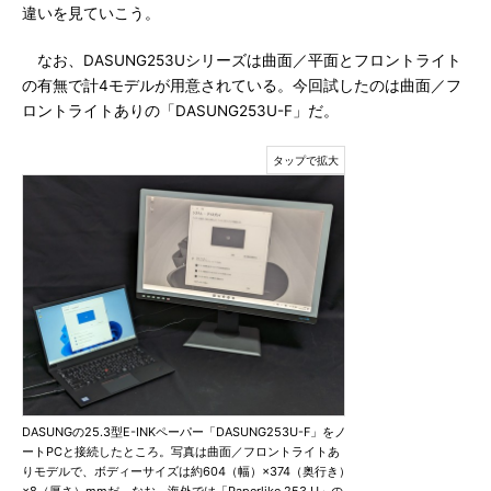
違いを見ていこう。
なお、DASUNG253Uシリーズは曲面／平面とフロントライト
の有無で計4モデルが用意されている。今回試したのは曲面／フ
ロントライトありの「DASUNG253U-F」だ。
DASUNGの25.3型E-INKペーパー「DASUNG253U-F」をノ
ートPCと接続したところ。写真は曲面／フロントライトあ
りモデルで、ボディーサイズは約604（幅）×374（奥行き）