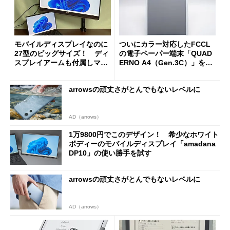
モバイルディスプレイなのに
ついにカラー対応したFCCL
27型のビッグサイズ！ ディ
の電子ペーパー端末「QUAD
スプレイアームも付属しマル
ERNO A4（Gen.3C）」を試
チな設置に対応した「ASUS
す PCからのPDF印刷転送が
ZenScreen MB27ACF」を試
便利すぎる
arrowsの頑丈さがとんでもないレベルに
す
AD（arrows）
1万9800円でこのデザイン！ 希少なホワイト
ボディーのモバイルディスプレイ「amadana
DP10」の使い勝手を試す
arrowsの頑丈さがとんでもないレベルに
AD（arrows）