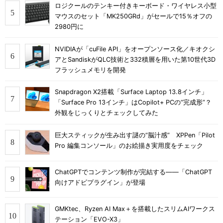
ロジクールのテンキー付きキーボード・ワイヤレス小型
マウスのセット「MK250GRd」がセールで15％オフの
2980円に
NVIDIAが「cuFile API」をオープンソース化／キオクシ
アとSandiskがQLC技術と332積層を用いた第10世代3D
フラッシュメモリを開発
Snapdragon X2搭載「Surface Laptop 13.8インチ」
「Surface Pro 13インチ」はCopilot+ PCの“完成形”？
外観をじっくりとチェックしてみた
巨大スティックが生み出す謎の“脳汁感” XPPen「Pilot
Pro 編集コンソール」のお絵描き実用度をチェック
ChatGPTでコンテンツ制作が完結する――「ChatGPT
向けアドビプラグイン」が登場
GMKtec、Ryzen AI Max＋を搭載したスリムAIワークス
テーション「EVO-X3」