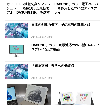
カラーE Ink搭載で高リフレッ
DASUNG、カラー電子ペーパ
シュレートを実現した最新モ
ーを採用した25.3型ディスプ
デル「DASUNG13K」を試す
レイ
日本の創薬力低下、その本当の課題とは
AD（三菱総合研究所）
DASUNG、カラー表示対応の25.3型E Inkディ
スプレイなど2製品
「創薬立国」復活への分岐点
AD（三菱総合研究所）