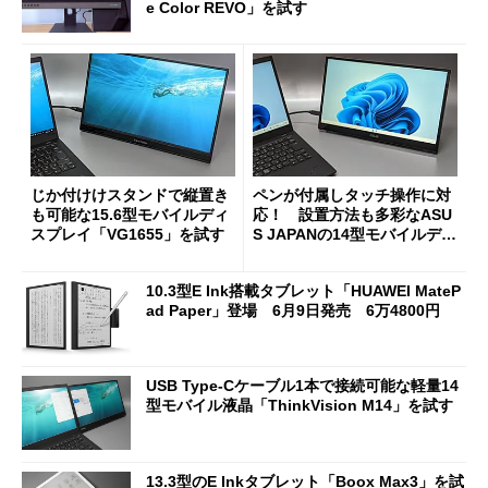
e Color REVO」を試す
じか付けけスタンドで縦置き
ペンが付属しタッチ操作に対
も可能な15.6型モバイルディ
応！ 設置方法も多彩なASU
スプレイ「VG1655」を試す
S JAPANの14型モバイルディ
スプレイ「ZenScreen Ink M
B14AHD」を試す
10.3型E Ink搭載タブレット「HUAWEI MateP
ad Paper」登場 6月9日発売 6万4800円
USB Type-Cケーブル1本で接続可能な軽量14
型モバイル液晶「ThinkVision M14」を試す
13.3型のE Inkタブレット「Boox Max3」を試