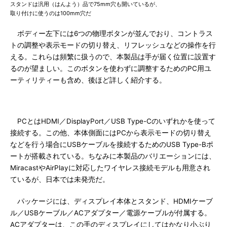
スタンドは汎用（はんよう）品で75mm穴も開いているが、
取り付けに使うのは100mm穴だ
ボディー左下には6つの物理ボタンが並んでおり、コントラス
トの調整や表示モードの切り替え、リフレッシュなどの操作を行
える。これらは頻繁に扱うので、本製品は手が届く位置に設置す
るのが望ましい。このボタンを使わずに調整するためのPC用ユ
ーティリティーも含め、後ほど詳しく紹介する。
PCとはHDMI／DisplayPort／USB Type-Cのいずれかを使って
接続する。この他、本体側面にはPCから表示モードの切り替え
などを行う場合にUSBケーブルを接続するためのUSB Type-Bポ
ートが搭載されている。ちなみに本製品のバリエーションには、
MiracastやAirPlayに対応したワイヤレス接続モデルも用意され
ているが、日本では未発売だ。
パッケージには、ディスプレイ本体とスタンド、HDMIケーブ
ル／USBケーブル／ACアダプター／電源ケーブルが付属する。
ACアダプターは、この手のディスプレイにしてはかなり小ぶり