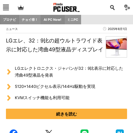
プロナビ
チョイ得！
AI PC Now!
ミニPC
ニュース
2025年8月1日
LGエレ、32：9比の超ウルトラワイド表
示に対応した湾曲49型液晶ディスプレイ
LGエレクトロニクス・ジャパンが32：9比表示に対応した
湾曲49型液晶を発表
5120×1440ピクセル表示/144Hz駆動を実現
KVMスイッチ機能も利用可能
続きを読む