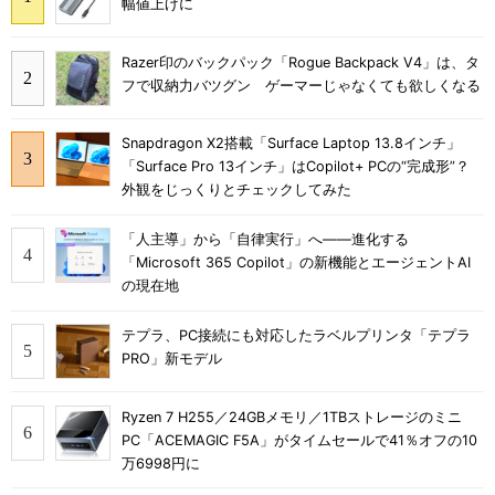
幅値上げに
Razer印のバックパック「Rogue Backpack V4」は、タ
フで収納力バツグン ゲーマーじゃなくても欲しくなる
Snapdragon X2搭載「Surface Laptop 13.8インチ」
「Surface Pro 13インチ」はCopilot+ PCの“完成形”？
外観をじっくりとチェックしてみた
「人主導」から「自律実行」へ――進化する
「Microsoft 365 Copilot」の新機能とエージェントAI
の現在地
テプラ、PC接続にも対応したラベルプリンタ「テプラ
PRO」新モデル
Ryzen 7 H255／24GBメモリ／1TBストレージのミニ
PC「ACEMAGIC F5A」がタイムセールで41％オフの10
万6998円に