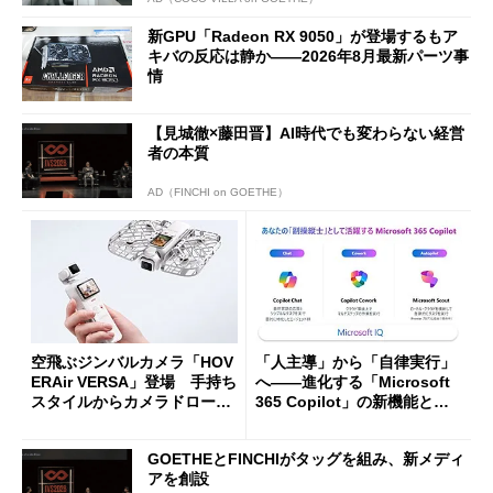
新GPU「Radeon RX 9050」が登場するもア
キバの反応は静か――2026年8月最新パーツ事
情
【見城徹×藤田晋】AI時代でも変わらない経営
者の本質
AD（FINCHI on GOETHE）
空飛ぶジンバルカメラ「HOV
「人主導」から「自律実行」
ERAir VERSA」登場 手持ち
へ――進化する「Microsoft
スタイルからカメラドローン
365 Copilot」の新機能とエ
に合体変形
ージェントAIの現在地
GOETHEとFINCHIがタッグを組み、新メディ
アを創設