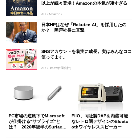
以上が続々登場！Amazonの本気が凄すぎる
AD（Amazon）
日本HPはなぜ「Rakuten AI」を採用したの
か？ 岡戸社長に直撃
SNSアカウントを着実に成長。実はみんなココ
使ってます。
AD（Dreaw合同会社）
PC市場の逆風下でMicrosoft
FIIO、同社製DAPを内蔵可能
が仕掛ける“サプライズ”と
なレトロ調デザインのBlueto
は？ 2026年後半のSurface
othワイヤレススピーカー
新製品を予想する