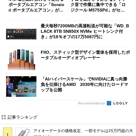
ポータブルエアコン「Soraio
ク音で作業に集中できる「ロ
ri ポータブルエアコン」がセ
ジクール M575SPd」がセー
ールで16％オフの2万9980円
ルで33％オフの5280円に
に
最大毎秒7200MBの高速転送が可能な「WD_B
LACK 8TB SN850X NVMe ヒートシンク付
き」が18％オフの17万5087円に
FIIO、スティック型デザイン筐体を採用したポ
ータブルオーディオプレーヤー
「AIハイパースケール」でNVIDIAに真っ向勝
負を仕掛けるAMD 2030年に向けたロードマ
ップを公開
Recommended by
記事ランキング
アイオーデータの価格改定、一部モデルは25万円超の大