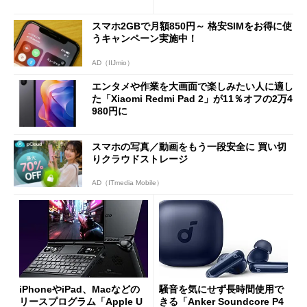
や質感を確認しながら購入可
ーム体験や実用性は？
能
スマホ2GBで月額850円～ 格安SIMをお得に使
うキャンペーン実施中！
AD（IIJmio）
エンタメや作業を大画面で楽しみたい人に適し
た「Xiaomi Redmi Pad 2」が11％オフの2万4
980円に
スマホの写真／動画をもう一段安全に 買い切
りクラウドストレージ
AD（ITmedia Mobile）
iPhoneやiPad、Macなどの
騒音を気にせず長時間使用で
リースプログラム「Apple U
きる「Anker Soundcore P4