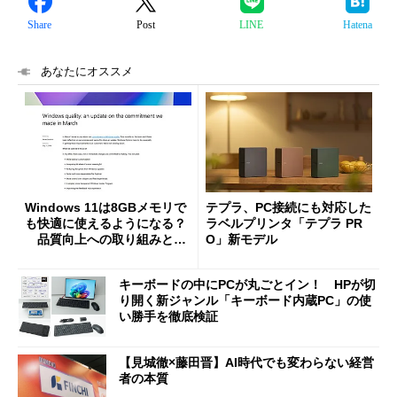
Share
Post
LINE
Hatena
あなたにオススメ
Windows 11は8GBメモリで
テプラ、PC接続にも対応した
も快適に使えるようになる？
ラベルプリンタ「テプラ PR
品質向上への取り組みと
O」新モデル
「26H2」に向けた中間報告
キーボードの中にPCが丸ごとイン！ HPが切
り開く新ジャンル「キーボード内蔵PC」の使
い勝手を徹底検証
【見城徹×藤田晋】AI時代でも変わらない経営
者の本質