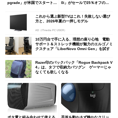
pgrade」が米国でスタート／
0i」がセールで25％オフの59
Bluetooth LEの新規格「Blu
90円に
etooth High Data Throughp
これから選ぶ新型TVはこれ！失敗しない選び
ut」が明...
方と、2026年夏の一押しモデル
AD（ITmedia PC USER）
10万円台で手に入る、理想の座り心地 電動
サポート＆ストレッチ機能が魅力のエルゴノミ
クスチェア「LiberNovo Omni Gen」を試す
Razer印のバックパック「Rogue Backpack V
4」は、タフで収納力バツグン ゲーマーじゃ
なくても欲しくなる
ポタ電と組み合わせて使える
手首を動かさず静かなクリッ