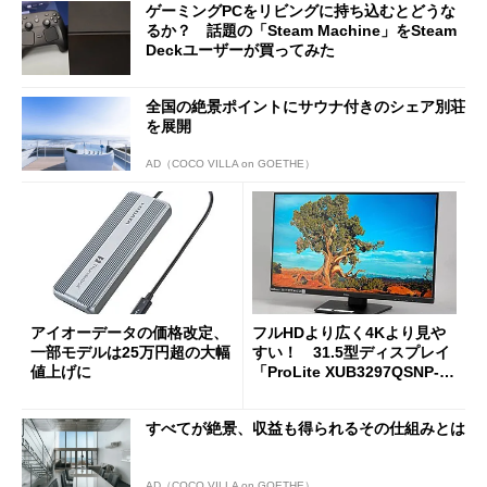
ゲーミングPCをリビングに持ち込むとどうな
るか？ 話題の「Steam Machine」をSteam
Deckユーザーが買ってみた
全国の絶景ポイントにサウナ付きのシェア別荘
を展開
AD（COCO VILLA on GOETHE）
アイオーデータの価格改定、
フルHDより広く4Kより見や
一部モデルは25万円超の大幅
すい！ 31.5型ディスプレイ
値上げに
「ProLite XUB3297QSNP-B
1J」がテレワークにピッタリ
な理由
すべてが絶景、収益も得られるその仕組みとは
AD（COCO VILLA on GOETHE）