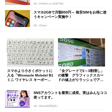
AD（FINCHI on GOETHE）
スマホ2GBで月額850円～ 格安SIMをお得に使
うキャンペーン実施中！
AD（IIJmio）
スマホより小さくポケットに
「全グレードで2～3割増し」
入る「Winmaxle Mobdel B1
の衝撃 グラフィックスカー
ミニ ワイヤレス キーボー
ドの値上がりラッシュでアキ
ド」がセールで10％オフの37
バの購入制限が深刻化
94円に
SNSアカウントを着実に成長。実はみんなココ
使ってます。
AD（Dreaw合同会社）