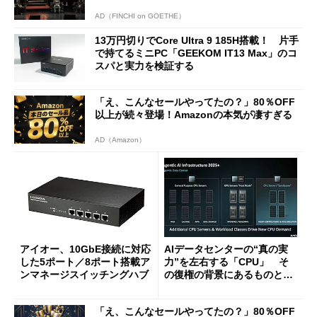
AD（FINCHI on GOETHE）
13万円切りでCore Ultra 9 185H搭載！ 片手
で持てるミニPC「GEEKOM IT13 Max」のコ
スパと実力を検証する
「え、こんなセールやってたの？」80％OFF
以上が続々登場！Amazonの本気が凄すぎる
AD（Amazon）
アイオー、10GbE接続に対応
AIデータセンターの“真の実
した5ポート／8ポート搭載ア
力”を左右する「CPU」 そ
ンマネージスイッチングハブ
の復権の背景にあるものと
は？
「え、こんなセールやってたの？」80％OFF