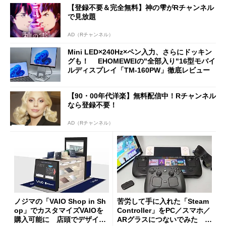
【登録不要＆完全無料】神の雫がRチャンネル
で見放題
AD（Rチャンネル）
Mini LED×240Hz×ペン入力、さらにドッキン
グも！ EHOMEWEIの"全部入り"16型モバイ
ルディスプレイ「TM-160PW」徹底レビュー
【90・00年代洋楽】無料配信中！Rチャンネル
なら登録不要！
AD（Rチャンネル）
ノジマの「VAIO Shop in Sh
苦労して手に入れた「Steam
op」でカスタマイズVAIOを
Controller」をPC／スマホ／
購入可能に 店頭でデザイン
ARグラスにつないでみた ゲ