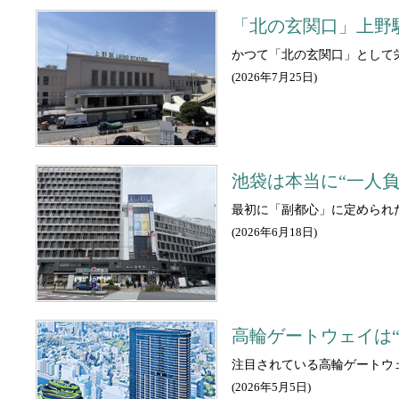
「北の玄関口」上野
かつて「北の玄関口」として
(
2026年7月25日
)
池袋は本当に“一人
最初に「副都心」に定められ
(
2026年6月18日
)
高輪ゲートウェイは
注目されている高輪ゲートウ
(
2026年5月5日
)