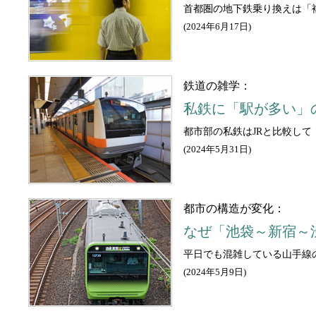
首都圏の地下鉄乗り換えは「
(
2024年6月17日
)
鉄道の雑学：
私鉄に「駅が多い」
都市部の私鉄はJRと比較し
(
2024年5月31日
)
都市の構造が変化：
なぜ「池袋～新宿～
平日でも混雑している山手線
(
2024年5月9日
)