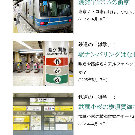
混雑率199％の衝
東京メトロ東西線は、かなり
(
2025年6月19日
)
鉄道の「雑学」：
駅ナンバリングはな
駅名や路線名をアルファベッ
か？
(
2025年5月17日
)
鉄道の「雑学」：
武蔵小杉の横須賀線
武蔵小杉の横須賀線のホーム
(
2025年4月19日
)