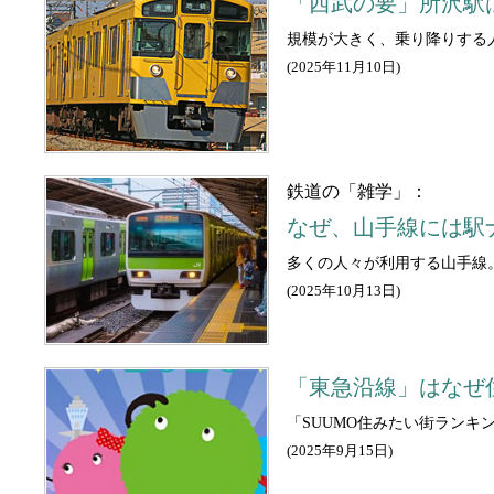
「西武の要」所沢駅
規模が大きく、乗り降りする
(
2025年11月10日
)
鉄道の「雑学」：
なぜ、山手線には駅
多くの人々が利用する山手線
(
2025年10月13日
)
「東急沿線」はなぜ
「SUUMO住みたい街ランキ
(
2025年9月15日
)