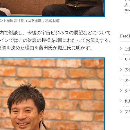
入
デ
ェント藤田晋社長（以下撮影：河嶌太郎）
都内で対談し、今後の宇宙ビジネスの展望などについて
Feed
オンラインではこの対談の模様を2回にわたってお伝えする。
出資を決めた理由を藤田氏が堀江氏に明かす。
ご
リ
広
タ
タ
利
プ