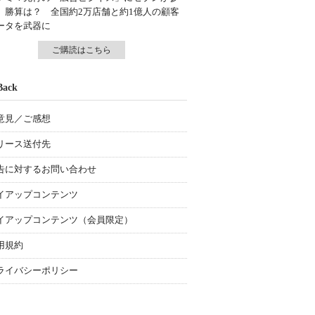
、勝算は？ 全国約2万店舗と約1億人の顧客
ータを武器に
ご購読はこちら
Back
意見／ご感想
リース送付先
告に対するお問い合わせ
イアップコンテンツ
イアップコンテンツ（会員限定）
用規約
ライバシーポリシー