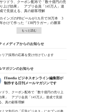
サツドラ、クーポン配布で「数十億円の売
り上げ効果」 アプリ会員「145万人」達
成で見据える、真の顧客理解
カインズのPBビールが1カ月で30万本 3
年かけて作った「138円ラガー」の勝算
もっと読む
ティメディアからのお知らせ
ャリア採用の応募を受け付けています
ルマガジンのお知らせ
ITmedia ビジネスオンライン編集部が
制作する日刊メールマガジンです
ツドラ、クーポン配布で「数十億円の売り上
効果」 アプリ会員「145万人」達成で見据
る、真の顧客理解
ァミマ先行の「広告ビジネス」にセブンが参