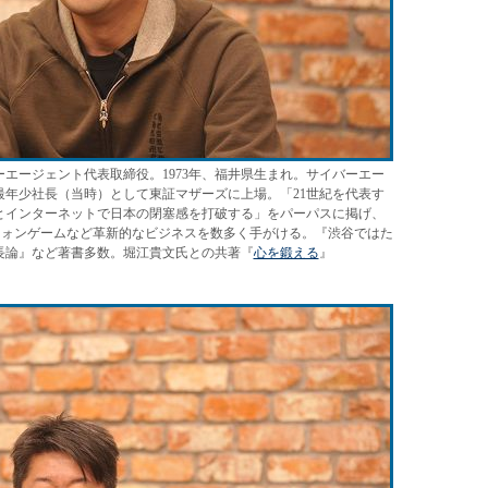
エージェント代表取締役。1973年、福井県生まれ。サイバーエー
史上最年少社長（当時）として東証マザーズに上場。「21世紀を代表す
とインターネットで日本の閉塞感を打破する」をパーパスに掲げ、
フォンゲームなど革新的なビジネスを数多く手がける。『渋谷ではた
長論』など著書多数。堀江貴文氏との共著『
心を鍛える
』