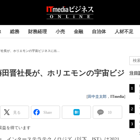
R
総務
財務経理
小売
金融
自治体
人材不足
社長が、ホリエモンの宇宙ビジネスに出...
藤田晋社長が、ホリエモンの宇宙ビジ
注目
[
田中圭太郎
，
ITmedia
]
見る
Share
10
収益を得ています
インターステラテクノロジズ（以下、IST）は2021