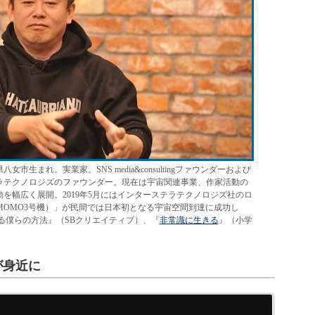
市生まれ。実業家。SNS media&consultingファウンダーおよび
ラテクノロジズのファウンダー。現在は宇宙関連事業、作家活動の
を幅広く展開。2019年5月にはインターステラテクノロジズ社のロ
（MOMO3号機）」が民間では日本初となる宇宙空間到達に成功し
る僕らの方法』（SBクリエイティブ）、『
非常識に生きる
』（小学
が身近に