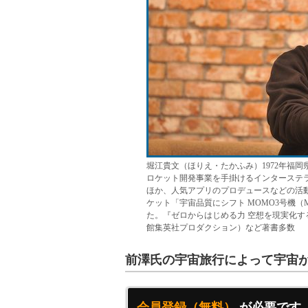
堀江貴文（ほりえ・たかふみ）1972年福岡県八女
ロケット開発事業を手掛けるインターステ
ほか、人気アプリのプロデュースなどの活動
ケット「宇宙品質にシフト MOMO3号機
た。『ゼロからはじめる力 空想を現実化す
館集英社プロダクション）など著書多数
前澤氏の宇宙旅行によって宇宙
会員登録（無料）
が必要です