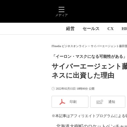
メディア
経営
セールス
CX
H
ITmedia ビジネスオンライン
サイバーエージェント藤田晋
「イーロン・マスクになる可能性がある」
サイバーエージェント
ネスに出資した理由
2022年02月15日 18時00分 公開
印刷
通知
※本記事はアフィリエイトプログラムによる
北海道大樹町のロケットベンチャー、