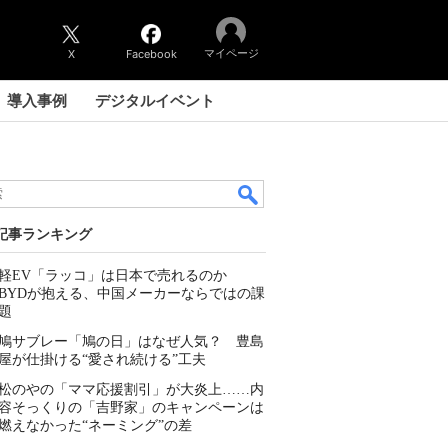
マイページ
X
Facebook
導入事例
デジタルイベント
記事ランキング
軽EV「ラッコ」は日本で売れるのか
BYDが抱える、中国メーカーならではの課
題
鳩サブレー「鳩の日」はなぜ人気？ 豊島
屋が仕掛ける“愛され続ける”工夫
松のやの「ママ応援割引」が大炎上……内
容そっくりの「吉野家」のキャンペーンは
燃えなかった“ネーミング”の差