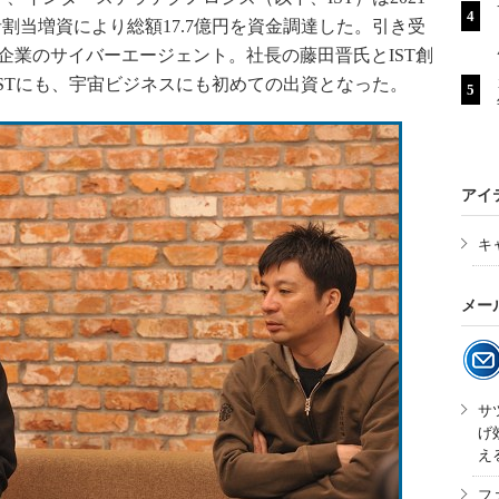
割当増資により総額17.7億円を資金調達した。引き受
T企業のサイバーエージェント。社長の藤田晋氏とIST創
STにも、宇宙ビジネスにも初めての出資となった。
アイ
キ
メー
サ
げ
え
フ