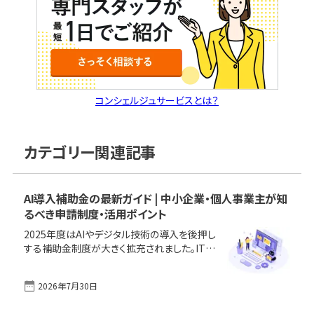
コンシェルジュサービスとは？
カテゴリー関連記事
AI導入補助金の最新ガイド | 中小企業・個人事業主が知
るべき申請制度・活用ポイント
2025年度はAIやデジタル技術の導入を後押し
する補助金制度が大きく拡充されました。IT導
入補助金やものづくり補助金、新事業進出補助
金、省力化投資補助金、自治体の独自支援ま
2026年7月30日
で、AI活用に役立つ最新の公的支援策を網羅的
に解説します。初めて申請を検討する方でも、こ