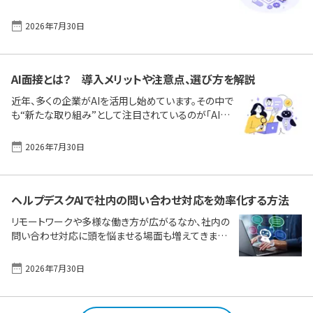
のづくり補助金、新事業進出補助金、省力化投資補助
金、自治体の独自支援まで、AI活用に役立つ最新の公
2026年7月30日
的支援策を網羅的に解説します。初めて申請を検討す
る方でも、この記事を読めば「自社に合った補助金が
分かる」「失敗しない準備ができる」内容となっていま
す。 なお、本記事はまず、2025年度制度の公募終了が
AI面接とは？ 導入メリットや注意点、選び方を解説
迫るなかでの「駆け込み版」として情報を整理しまし
た。一部に2026年にまたがって公募スケジュールが
近年、多くの企業がAIを活用し始めています。その中で
設定されている制度もあります。2026年1月から2月
も“新たな取り組み”として注目されているのが「AI面
の最終締め切りを狙う企業はもちろん、次年度の活用
接」です。AIを活用することで、採用担当者の負担を軽
を [&hellip;]
減し、公平な評価が可能になるとされています。一方
2026年7月30日
で、いくつかの課題もあります。 本記事では、AI面接の
仕組みや導入のメリット・デメリット、ツールの選び方
について詳しく解説します。採用の効率化を目指す企
業の方は、ぜひ最後までご覧ください。 この1ページで
ヘルプデスクAIで社内の問い合わせ対応を効率化する方法
理解！ビジネス向けAIツールの主な機能、メリット／デ
リモートワークや多様な働き方が広がるなか、社内の
メリット、選定ポイント｜おすすめ製品をタイプ別に比
問い合わせ対応に頭を悩ませる場面も増えてきまし
較 AI面接とは？AI面接のメリットAI面接の注意点AI面
た。「質問が多くて担当者の手が足りない」「いつも同
接ツールの選び方AI面接の併用も [&hellip;]
じ内容の問い合わせが繰り返される」「ナレッジがうま
2026年7月30日
く共有できていない」など、こんな課題を感じている方
も少なくありません。そんな現場で今、注目されている
のがAIヘルプデスクの活用です。AIが24時間体制で問