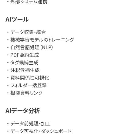
外部システム連携
用できます。大量の資料を一つひとつ確認し、分類や説明を
付ける作業は大きな負担になりがちです。AnnoLinkでは、AI
AIツール
が要約やタグ候補を提示し、担当者が内容を確認・修正・採
用することで、実務に即した信頼性の高いナレッジとして蓄積
データ収集・統合
できます。
機械学習モデルのトレーニング
自然言語処理（NLP）
あわせて、フォルダ単位での資料一括登録にも対応していま
PDF要約生成
す。案件単位、顧客単位、設備単位、部署単位、教育テーマ単
タグ候補生成
位などで資料をまとめて取り込み、後から注釈・タグ・リンク
注釈候補生成
を整理していくワークフローが可能です。登録された資料、注
資料関係性可視化
釈、タグ、リンクの関係性はネットワーク図として可視化され、
どの資料がどの業務、案件、確認事項、過去事例と関係して
フォルダ一括登録
いるかを把握しやすくなります。
根拠資料リンク
■ 文書管理システムとの共存
AIデータ分析
AnnoLinkは、既存の文書管理システムや検索ツールを置き
換えるものではありません。文書管理システムが正式文書の
データ前処理・加工
保管、承認、版管理を担うのに対し、AnnoLinkは、業務の中で
データ可視化・ダッシュボード
必要な情報へ辿りやすくする補完的な役割を果たします。キ