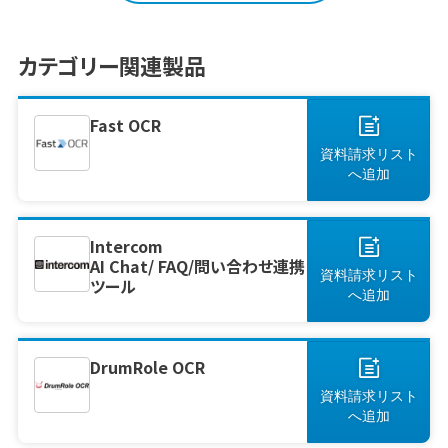
デスクの仕組みや導入メリット、現場で実感でき
る変化を紹介していきます。 この1ページで理
解！ビジネス向けAIツールの主な機能、メリット
カテゴリー関連製品
／デメリッ [&hellip;]
Fast OCR
資料請求リスト
へ
追加
Intercom
AI Chat/ FAQ/問い合わせ連携
資料請求リスト
ツール
へ
追加
DrumRole OCR
資料請求リスト
へ
追加