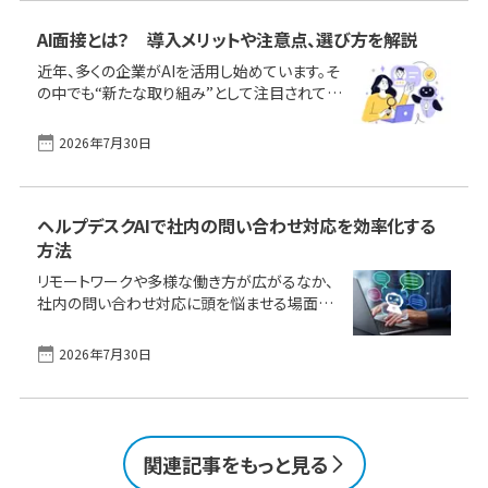
の記事を読めば「自社に合った補助金が分か
る」「失敗しない準備ができる」内容となってい
AI面接とは？ 導入メリットや注意点、選び方を解説
ます。 なお、本記事はまず、2025年度制度の公
近年、多くの企業がAIを活用し始めています。そ
募終了が迫るなかでの「駆け込み版」として情
の中でも“新たな取り組み”として注目されてい
報を整理しました。一部に2026年にまたがって
るのが「AI面接」です。AIを活用することで、採用
公募スケジュールが設定されている制度もあり
担当者の負担を軽減し、公平な評価が可能にな
ます。2026年1月から2月の最終締め切りを狙う
2026年7月30日
るとされています。一方で、いくつかの課題もあ
企業はもちろん、次年度の活用を [&hellip;]
ります。 本記事では、AI面接の仕組みや導入の
メリット・デメリット、ツールの選び方について詳
しく解説します。採用の効率化を目指す企業の
ヘルプデスクAIで社内の問い合わせ対応を効率化する
方は、ぜひ最後までご覧ください。 この1ページ
方法
で理解！ビジネス向けAIツールの主な機能、メリ
リモートワークや多様な働き方が広がるなか、
ット／デメリット、選定ポイント｜おすすめ製品
社内の問い合わせ対応に頭を悩ませる場面も
をタイプ別に比較 AI面接とは？AI面接のメリッ
増えてきました。「質問が多くて担当者の手が足
トAI面接の注意点AI面接ツールの選び方AI面
りない」「いつも同じ内容の問い合わせが繰り返
接の併用も [&hellip;]
2026年7月30日
される」「ナレッジがうまく共有できていない」な
ど、こんな課題を感じている方も少なくありませ
ん。そんな現場で今、注目されているのがAIヘル
プデスクの活用です。AIが24時間体制で問い合
わせに即対応し、ナレッジの一元化や属人化の
関連記事をもっと見る
防止にもつながります。 この記事では、AIヘルプ