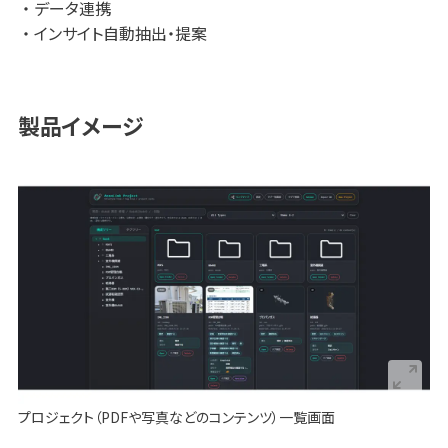
データ連携
ーワード検索だけに頼るのではなく、資料の該当箇所から関
インサイト自動抽出・提案
連資料や判断根拠へ辿れる点が特徴です。
単に自動回答を得る仕組みではなく、担当者が確認した注
釈・タグ・リンクを残すことで、「どの資料を見るべきか」「この
製品イメージ
情報は何に関係しているか」といったノウハウを組織の共有
ナレッジとして蓄積できます。
■ 導入環境
サーバはWindows 11環境のLANまたはVPN上に設置し、利
用者は一般的なブラウザ、ChromeやSafariなどからアクセス
可能です。既存の資料資産を活かしながら、よく参照する資
料、引き継ぎで迷いやすい業務、問い合わせが多い情報、確認
作業に時間がかかる資料群などから、スモールスタートで導
入いただけます。
プロジェクト（PDFや写真などのコンテンツ）一覧画面