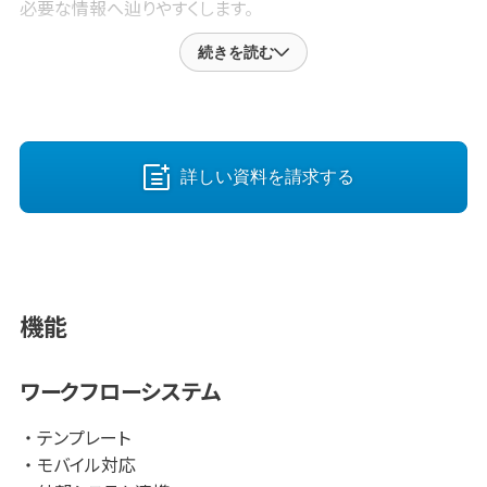
必要な情報へ辿りやすくします。
続きを読む
■ 主な機能と構成
製品は、プロジェクト単位で資料を管理する「AnnoLink
Project」、資料上に注釈やリンクを付与する「AnnoLink
Editor」、資料同士のつながりを可視化する「AnnoLinkViz」
で構成されています。加えて、スマートフォンから写真に注釈
詳しい資料を請求する
を付け、即座にプロジェクトへ登録できる
「AnnoLinkFieldInput」も用意されています。
■ 視覚的な情報紐付けとAIによる効率化
PDF、画像、図面、3Dモデルなどの気になる箇所へ、説明文や
機能
注釈を直接付与できます。注釈には、関連するPDF、Webペー
ジ、動画、マニュアル、報告書、議事録、仕様書、過去事例など
へのリンクを設定できるため、業務確認、社内教育、引き継
ワークフローシステム
ぎ、問い合わせ対応、現場報告、設計レビュー、設備管理な
ど、幅広い用途で活用できます。
テンプレート
モバイル対応
さらに、PDF登録時にはAIによる要約やタグ候補の生成を活