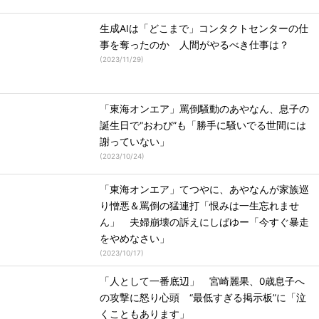
生成AIは「どこまで」コンタクトセンターの仕
事を奪ったのか 人間がやるべき仕事は？
(
2023/11/29
)
「東海オンエア」罵倒騒動のあやなん、息子の
誕生日で“おわび”も「勝手に騒いでる世間には
謝っていない」
(
2023/10/24
)
「東海オンエア」てつやに、あやなんが家族巡
り憎悪＆罵倒の猛連打「恨みは一生忘れませ
ん」 夫婦崩壊の訴えにしばゆー「今すぐ暴走
をやめなさい」
(
2023/10/17
)
「人として一番底辺」 宮崎麗果、0歳息子へ
の攻撃に怒り心頭 “最低すぎる掲示板”に「泣
くこともあります」