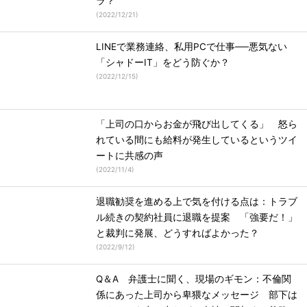
ラ？
(
2022/12/21
)
LINEで業務連絡、私用PCで仕事──悪気ない
「シャドーIT」をどう防ぐか？
(
2022/12/15
)
「上司の口からお金が飛び出してくる」 怒ら
れている間にも給料が発生しているというツイ
ートに共感の声
(
2022/11/4
)
退職勧奨を進める上で気を付ける点は：トラブ
ル続きの契約社員に退職を提案 「強要だ！」
と裁判に発展、どうすればよかった？
(
2022/9/12
)
Q＆A 弁護士に聞く、現場のギモン：不倫関
係にあった上司から卑猥なメッセージ 部下は