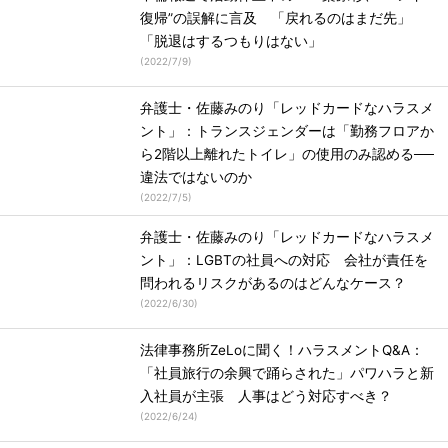
復帰”の誤解に言及 「戻れるのはまだ先」
「脱退はするつもりはない」
(
2022/7/9
)
弁護士・佐藤みのり「レッドカードなハラスメ
ント」：トランスジェンダーは「勤務フロアか
ら2階以上離れたトイレ」の使用のみ認める──
違法ではないのか
(
2022/7/5
)
弁護士・佐藤みのり「レッドカードなハラスメ
ント」：LGBTの社員への対応 会社が責任を
問われるリスクがあるのはどんなケース？
(
2022/6/30
)
法律事務所ZeLoに聞く！ハラスメントQ&A：
「社員旅行の余興で踊らされた」パワハラと新
入社員が主張 人事はどう対応すべき？
(
2022/6/24
)