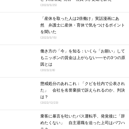
(
2023/5/25
)
「産休を取った人は2倍働け」実話漫画にあ
然 弁護士に産休・育休で気をつけるポイント
を聞いた
(
2023/5/15
)
働き方の「今」を知る：いくら「お願い」して
もニッポンの賃金は上がらない──その3つの原
因とは
(
2023/2/8
)
懲戒処分のあれこれ：「クビを社内で公表され
た」 会社を名誉棄損で訴えられるのか、判決
は？
(
2022/12/23
)
乗客に暴言を吐いたバス運転手、発覚後に「辞
めたくない」 自主退職を迫った上司はパワハ