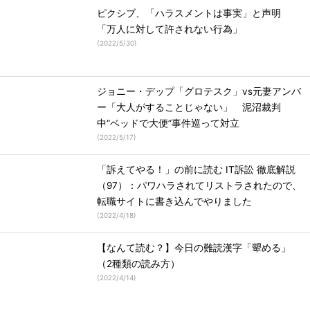
ピクシブ、「ハラスメントは事実」と声明
「万人に対して許されない行為」
(
2022/5/30
)
ジョニー・デップ「グロテスク」vs元妻アンバ
ー「大人がすることじゃない」 泥沼裁判
中“ベッドで大便”事件巡って対立
(
2022/5/17
)
「訴えてやる！」の前に読む IT訴訟 徹底解説
（97）：パワハラされてリストラされたので、
転職サイトに書き込んでやりました
(
2022/4/18
)
【なんて読む？】今日の難読漢字「顰める」
（2種類の読み方）
(
2022/4/14
)