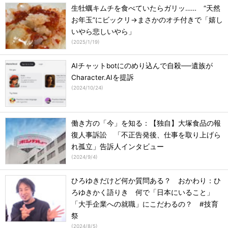
生牡蠣キムチを食べていたらガリッ…… “天然
お年玉”にビックリ→まさかのオチ付きで「嬉し
いやら悲しいやら」
(
2025/1/19
)
AIチャットbotにのめり込んで自殺──遺族が
Character.AIを提訴
(
2024/10/24
)
働き方の「今」を知る：【独自】大塚食品の報
復人事訴訟 「不正告発後、仕事を取り上げら
れ孤立」告訴人インタビュー
(
2024/9/4
)
ひろゆきだけど何か質問ある？ おかわり：ひ
ろゆきかく語りき 何で「日本にいること」
「大手企業への就職」にこだわるの？ #技育
祭
(
2024/8/5
)