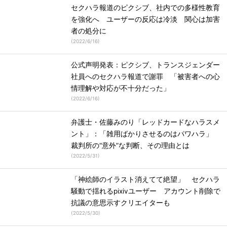
セクハラ報道のピクシブ、社内での多様性教育
を強化へ ユーザーの反応は冷淡 関心は加害
者の処分に
(
2022/6/16
)
公式声明発表：ピクシブ、トランスジェンダー
社員へのセクハラ報道で謝罪 「被害者への心
情理解や対応が不十分だった」
(
2022/6/16
)
弁護士・佐藤みのり「レッドカードなハラスメ
ント」：「雑用ばかりさせるのはパワハラ」
裁判所の“意外”な判断、その理由とは
(
2022/5/31
)
「神絵師のイラスト消えてて絶望」 セクハラ
騒動で揺れるpixivユーザー アカウント削除で
抗議の意思示すクリエイターも
(
2022/5/30
)