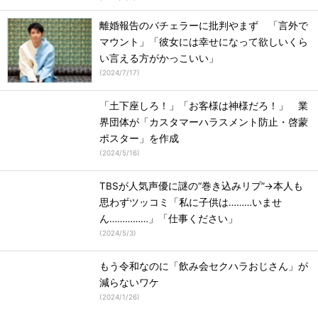
離婚報告のバチェラーに批判やまず 「言外で
マウント」「彼女には幸せになって欲しいくら
い言える方がかっこいい」
(
2024/7/17
)
「土下座しろ！」「お客様は神様だろ！」 業
界団体が「カスタマーハラスメント防止・啓蒙
ポスター」を作成
(
2024/5/16
)
TBSが人気声優に謎の“巻き込みリプ”→本人も
思わずツッコミ「私に子供は………いませ
ん……………」「仕事ください」
(
2024/5/3
)
もう令和なのに「飲み会セクハラおじさん」が
減らないワケ
(
2024/1/26
)