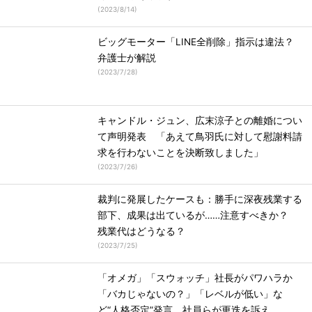
(
2023/8/14
)
ビッグモーター「LINE全削除」指示は違法？
弁護士が解説
(
2023/7/28
)
キャンドル・ジュン、広末涼子との離婚につい
て声明発表 「あえて鳥羽氏に対して慰謝料請
求を行わないことを決断致しました」
(
2023/7/26
)
裁判に発展したケースも：勝手に深夜残業する
部下、成果は出ているが……注意すべきか？
残業代はどうなる？
(
2023/7/25
)
「オメガ」「スウォッチ」社長がパワハラか
「バカじゃないの？」「レベルが低い」な
ど“人格否定”発言 社員らが更迭を訴え