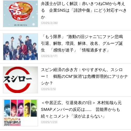
弁護士が詳しく解説：赤いきつねCMから考え
る 企業SNSは「誹謗中傷」にどう対応すべき
か
(
2025/2/26
)
「もう限界」 “激動の旧ジャニ”にファン悲鳴
引退、解散、増員、解体、改名、グループ誕
生 「感情が迷子」「情報過多すぎ」
(
2025/2/17
)
スピン経済の歩き方：やりすぎやん、スシロ
ー！ 鶴瓶のCM“抹消”は危機管理的にアリかナ
シか？
(
2025/2/5
)
＜中居正広、引退発表の1日＞ 木村拓哉ら元
SMAPメンバーの反応は…… 芸能界からも
続々とコメント「涙が止まらない」
(
2025/1/23
)