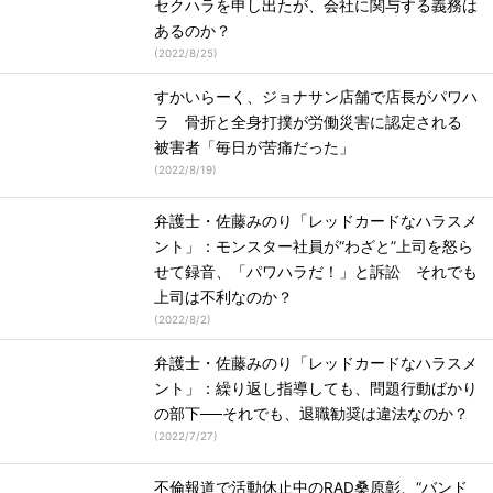
セクハラを申し出たが、会社に関与する義務は
あるのか？
(
2022/8/25
)
すかいらーく、ジョナサン店舗で店長がパワハ
ラ 骨折と全身打撲が労働災害に認定される
被害者「毎日が苦痛だった」
(
2022/8/19
)
弁護士・佐藤みのり「レッドカードなハラスメ
ント」：モンスター社員が“わざと”上司を怒ら
せて録音、「パワハラだ！」と訴訟 それでも
上司は不利なのか？
(
2022/8/2
)
弁護士・佐藤みのり「レッドカードなハラスメ
ント」：繰り返し指導しても、問題行動ばかり
の部下──それでも、退職勧奨は違法なのか？
(
2022/7/27
)
不倫報道で活動休止中のRAD桑原彰、“バンド