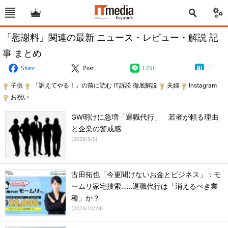
「慰謝料」関連の最新 ニュース・レビュー・解説 記
事 まとめ
Share
Post
LINE
子供
「訴えてやる！」の前に読む IT訴訟 徹底解説
夫婦
Instagram
お祝い
GW明けに急増「退職代行」 若者が頼る理由
と企業の警戒感
(
2026/5/5
)
古田拓也「今更聞けないお金とビジネス」：モ
ームリ家宅捜索……退職代行は「消えるべき業
種」か？
(
2025/10/24
)