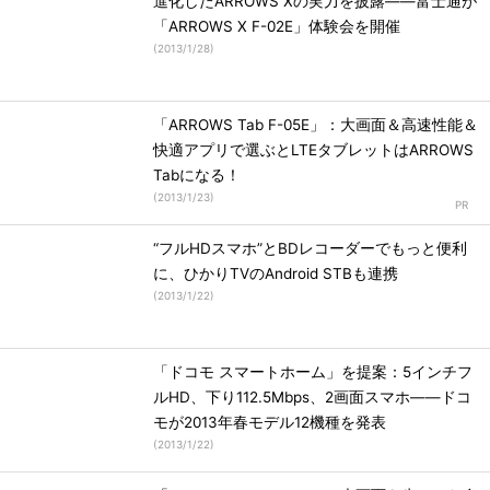
進化したARROWS Xの実力を披露――富士通が
「ARROWS X F-02E」体験会を開催
(
2013/1/28
)
「ARROWS Tab F-05E」：大画面＆高速性能＆
快適アプリで選ぶとLTEタブレットはARROWS
Tabになる！
(
2013/1/23
)
“フルHDスマホ”とBDレコーダーでもっと便利
に、ひかりTVのAndroid STBも連携
(
2013/1/22
)
「ドコモ スマートホーム」を提案：5インチフ
ルHD、下り112.5Mbps、2画面スマホ――ドコ
モが2013年春モデル12機種を発表
(
2013/1/22
)