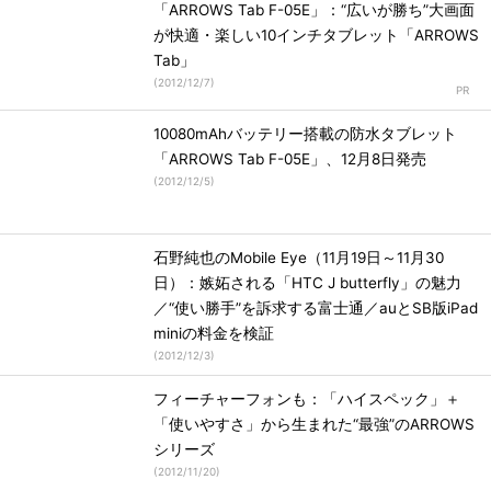
「ARROWS Tab F-05E」：“広いが勝ち”大画面
が快適・楽しい10インチタブレット「ARROWS
Tab」
(
2012/12/7
)
10080mAhバッテリー搭載の防水タブレット
「ARROWS Tab F-05E」、12月8日発売
(
2012/12/5
)
石野純也のMobile Eye（11月19日～11月30
日）：嫉妬される「HTC J butterfly」の魅力
／“使い勝手”を訴求する富士通／auとSB版iPad
miniの料金を検証
(
2012/12/3
)
フィーチャーフォンも：「ハイスペック」＋
「使いやすさ」から生まれた“最強”のARROWS
シリーズ
(
2012/11/20
)