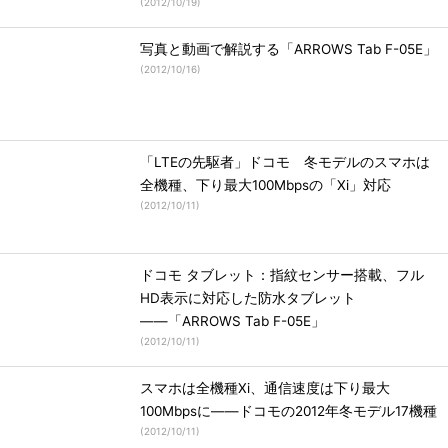
(
2012/10/19
)
写真と動画で解説する「ARROWS Tab F-05E」
(
2012/10/16
)
「LTEの先駆者」ドコモ 冬モデルのスマホは
全機種、下り最大100Mbpsの「Xi」対応
(
2012/10/11
)
ドコモ タブレット：指紋センサー搭載、フル
HD表示に対応した防水タブレット
――「ARROWS Tab F-05E」
(
2012/10/11
)
スマホは全機種Xi、通信速度は下り最大
100Mbpsに――ドコモの2012年冬モデル17機種
(
2012/10/11
)