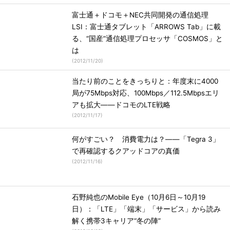
富士通＋ドコモ＋NEC共同開発の通信処理
LSI：富士通タブレット「ARROWS Tab」に載
る、“国産”通信処理プロセッサ「COSMOS」と
は
(
2012/11/20
)
当たり前のことをきっちりと：年度末に4000
局が75Mbps対応、100Mbps／112.5Mbpsエリ
アも拡大――ドコモのLTE戦略
(
2012/11/17
)
何がすごい？ 消費電力は？――「Tegra 3」
で再確認するクアッドコアの真価
(
2012/11/16
)
石野純也のMobile Eye（10月6日～10月19
日）：「LTE」「端末」「サービス」から読み
解く携帯3キャリア“冬の陣”