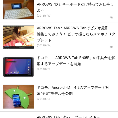
ARROWS NXとキーボードだけ持ってお仕事し
よう
(
2013/6/13
)
ARROWS Tab：ARROWS Tabでビデオ撮影・
編集してみよう！ ビデオ撮るならスマホよりタ
ブレット
(
2013/6/14
)
ドコモ、「ARROWS Tab F-05E」の不具合を解
消するアップデートを開始
(
2013/6/6
)
ドコモ、Android 4.1、4.2のアップデート対
象“予定”モデルを公開
(
2013/5/8
)
ARROWS Tab：外へ、プールサイドへ、