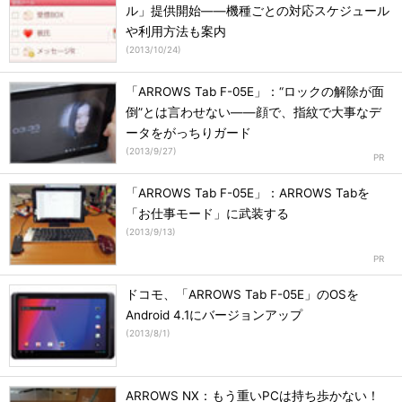
ル」提供開始――機種ごとの対応スケジュール
や利用方法も案内
(
2013/10/24
)
「ARROWS Tab F-05E」：“ロックの解除が面
倒”とは言わせない――顔で、指紋で大事なデ
ータをがっちりガード
(
2013/9/27
)
「ARROWS Tab F-05E」：ARROWS Tabを
「お仕事モード」に武装する
(
2013/9/13
)
ドコモ、「ARROWS Tab F-05E」のOSを
Android 4.1にバージョンアップ
(
2013/8/1
)
ARROWS NX：もう重いPCは持ち歩かない！