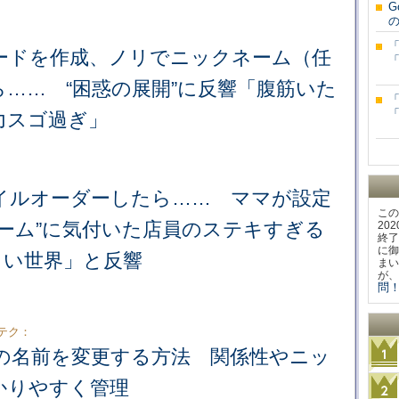
G
ードを作成、ノリでニックネーム（任
…… “困惑の展開”に反響「腹筋いた
力スゴ過ぎ」
イルオーダーしたら…… ママが設定
この
ネーム”に気付いた店員のステキすぎる
20
終了
に御
しい世界」と反響
まい
が、
問！
用テク：
ちの名前を変更する方法 関係性やニッ
かりやすく管理