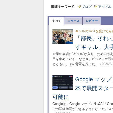
関連キーワード
ブログ
アイドル
すべて
ニュース
レビュー
ギャルの1on1を受けてみ
「部長、それ
すギャル、大
企業の会議に“ギャル”が入り、ため口
目を集めている。なぜ今、ビジネスの現場
とともに、その背景を探った。
（2026/3
Google マ
本で展開スタ
可能に
Googleは、Google マップに生成A
での詳細確認ができるようになった。ス