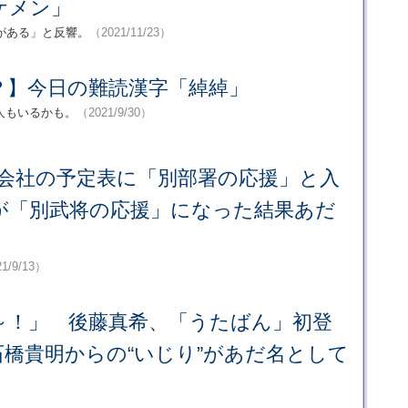
ケメン」
がある」と反響。
（2021/11/23）
？】今日の難読漢字「綽綽」
人もいるかも。
（2021/9/30）
】会社の予定表に「別部署の応援」と入
が「別武将の応援」になった結果あだ
1/9/13）
～！」 後藤真希、「うたばん」初登
橋貴明からの“いじり”があだ名として