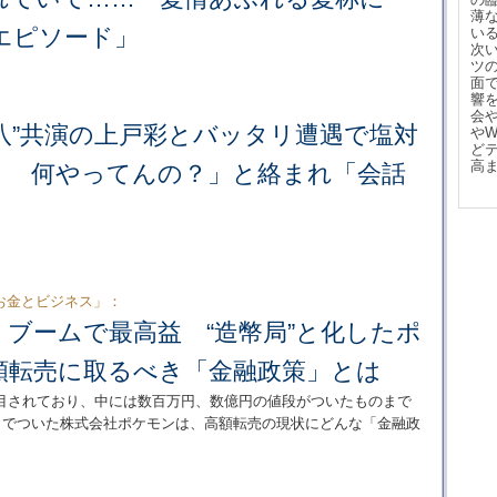
薄
エピソード」
い
次
ツ
面
響
会
八”共演の上戸彩とバッタリ遭遇で塩対
や
ど
高
！ 何やってんの？」と絡まれ「会話
お金とビジネス」：
ブームで最高益 “造幣局”と化したポ
額転売に取るべき「金融政策」とは
目されており、中には数百万円、数億円の値段がついたものまで
名までついた株式会社ポケモンは、高額転売の現状にどんな「金融政