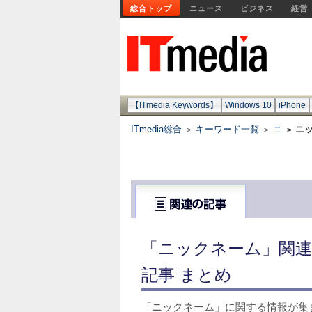
総合トップ
ニュース
ビジネス
経営
【ITmedia Keywords】
Windows 10
iPhone
ITmedia総合
キーワード一覧
ニ
ニ
>
>
>
「ニックネーム」関連
記事 まとめ
「ニックネーム」に関する情報が集