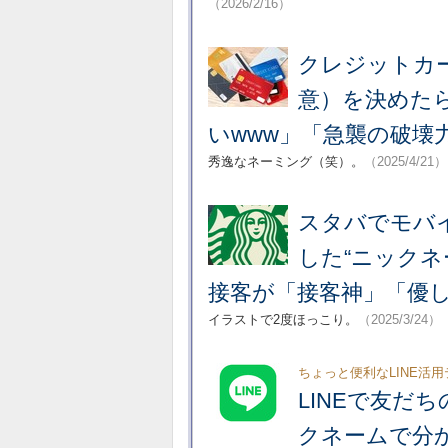
（2026/2/16）
クレジットカ
意）を決めたら
いwww」「急襲の破壊
秀逸なネーミング（笑）。
（2025/4/21）
スタバでモバ
した“ニック
接客が「接客神」「優
イラストで2度ほっこり。
（2025/3/24）
ちょっと便利なLINE活
LINEで友だ
クネームで分