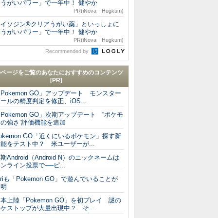
「うがいパワー」で一年中！ 健やか
PR(iNova｜Hugkum)
「イソジン®クリアうがい薬」といっしょに
「うがいパワー」で一年中！ 健やか
PR(iNova｜Hugkum)
Recommended by
のページをご覧のあなたにおすすめのコンテンツ
[PR]
Pokemon GO」アップデート モンスター
ールの精度判定を修正、iOS...
Pokemon GO」次期アップデート “ポケモ
ンの強さ”評価機能を追加
okemon GO「近くにいるポケモン」探す新
能をテスト中？ 米ユーザーが...
期Android（Android N）のニックネームは
ンライン投票で──ピ...
iriも「Pokemon GO」で遊んでいることが
判明
本上陸「Pokemon GO」を初プレイ 謎の
ケストップが大量出現中？ そ...