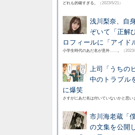
どれも的確すぎる。
（2023/5/21）
浅川梨奈、自身
ぞいて「正解ひ
ロフィールに「アイド
小学生時代のあだ名が意外……。
（2023
上司「うちの
中のトラブル
に爆笑
さすがにあだ名は付いていないかと思い
市川海老蔵「
の文集を公開