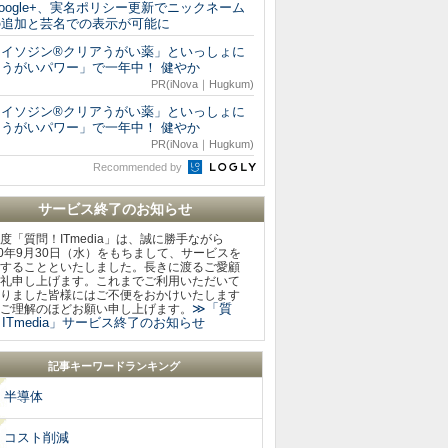
oogle+、実名ポリシー更新でニックネーム
の追加と芸名での表示が可能に
「イソジン®クリアうがい薬」といっしょに
「うがいパワー」で一年中！ 健やか
PR(iNova｜Hugkum)
「イソジン®クリアうがい薬」といっしょに
「うがいパワー」で一年中！ 健やか
PR(iNova｜Hugkum)
Recommended by
サービス終了のお知らせ
度「質問！ITmedia」は、誠に勝手ながら
20年9月30日（水）をもちまして、サービスを
することといたしました。長きに渡るご愛顧
礼申し上げます。これまでご利用いただいて
りました皆様にはご不便をおかけいたします
≫「質
ご理解のほどお願い申し上げます。
ITmedia」サービス終了のお知らせ
記事キーワードランキング
半導体
コスト削減