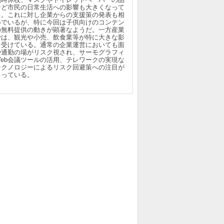
など市民の日常生活への影響も大きくなって
る。これに対し企業からの支援策の発表も相
いでいるが、特に今回は子供向けのコンテン
の無料提供の動きが顕著なようだ。一方産業
では、観光や小売、飲食業等が特に大きな影
を受けている。通常の企業運営においても面
や通勤の場がリスク視され、サーモグラフィ
Web会議ツールの活用、テレワークの実現な
テクノロジーによるリスク回避策への注目が
まっている。