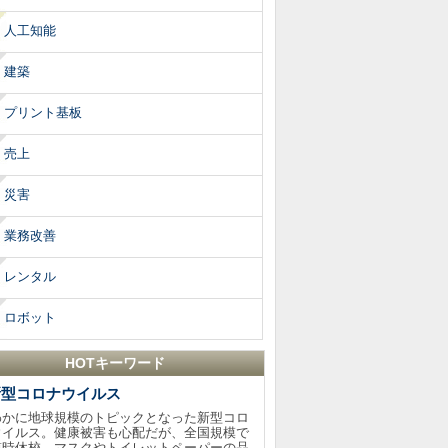
人工知能
建築
プリント基板
売上
災害
業務改善
レンタル
ロボット
HOTキーワード
新型コロナウイルス
わかに地球規模のトピックとなった新型コロ
ウイルス。健康被害も心配だが、全国規模で
臨時休校、マスクやトイレットペーパーの品