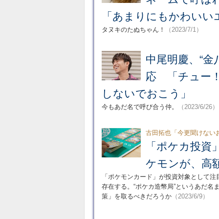
「あまりにもかわいい
タヌキのたぬちゃん！
（2023/7/1）
中尾明慶、“金
応 「チュー
しないでおこう」
今もあだ名で呼び合う仲。
（2023/6/26）
古田拓也「今更聞けない
「ポケカ投資」
ケモンが、高
「ポケモンカード」が投資対象として注
存在する。“ポケカ造幣局”というあだ
策」を取るべきだろうか
（2023/6/9）