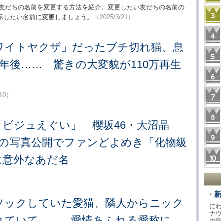
、友だちの名前を変更する方法を紹介。変更したい友だちの名前の
示したい名前に変更しましょう。
（2025/3/21）
ワイトヤクザ」だったブチ切れ猫、息
年後…… 驚きの大変貌が110万再生
/10）
「ビジュえぐい」 櫻坂46・大沼晶
”の写真公開でファンどよめき「化物級
は意外なあだ名
ソックしていた愛猫、隣人からニック
に
ナ
れていて…… 愛情あふれる愛称に
の