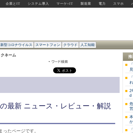
企業とIT
システム導入
マーケ×IT
製造業
電力
スマホ
新型コロナウイルス
スマートフォン
クラウド
人工知能
ックネーム
推
「
見
「
れ
2
d
危
の最新 ニュース・レビュー・解説
営
本
まったページです。