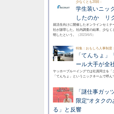
少なくとも20回：
学生装いニック
したのか リ
就活生向けに開催したオンラインセミナ
社が謝罪した。社内調査の結果、少なくと
明したという。
（2023/6/5）
特集：おもしろ人事制度
「てんちょ」
ール大手が全
ヤッホーブルーイングでは社員同士を「
「てんちょ」というニックネームで呼ん
「謎仕事ガッツ
限定“オタク
る」と反響