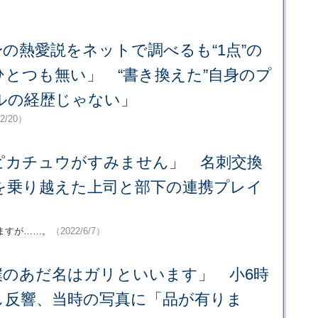
の熱愛説をネットで調べるも“1点”の
とつも無い」 “書き換えた”自身のプ
ルの経歴じゃない」
/2/20）
ピカチュウがすみません」 名刺交換
を乗り越えた上司と部下の連携プレイ
ますが……。
（2022/6/7）
僕のあだ名はガリといいます」 小6時
し反響、当時の写真に「品が有りま