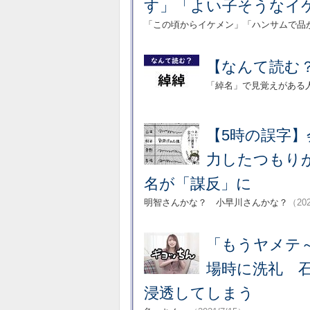
す」「よい子そうなイ
「この頃からイケメン」「ハンサムで品
【なんて読む
「綽名」で見覚えがある
【5時の誤字
力したつもり
名が「謀反」に
明智さんかな？ 小早川さんかな？
（202
「もうヤメテ
場時に洗礼 石
浸透してしまう