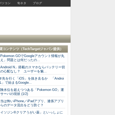
パソコン
旬ネタ
ブログ
奨コンテンツ（
TechTargetジャパン
提供）
Pokemon GOでGoogleアカウント情報が丸
え」問題とは何だったの...
Android N」搭載のスマホならバッテリー切
の心配なし？ ユーザーを魅...
年先を行く「iOS」を抜き去るか 「Androi
 L」で始まるGoogle...
険水位を超えつつある「Pokemon GO」運
サーバの現状 (1/2)
当は怖いiPhone／iPadアプリ、連係アプリ
からのデータ流出をどう防ぐ？
「イソジン®クリアうがい薬」といっしょに