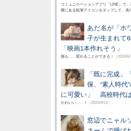
コミュニケーションアプリ「LINE」で
横にある鉛筆アイコンをタップして、表
あだ名が「ホ
子が生まれて6
「映画1本作れそう」
猫も……変わることができる！
（2024/6
「既に完成」
保、“素人時代
に可愛い」 高校時代
かわいい……！
（2024/4/11）
窓辺でニャル
ネームで呼ば