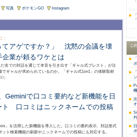
写真
ポケモンGO
Instagram
た：
ってアゲですか？」 沈黙の会議を壊
こ
手企業が頼るワケとは
「
ボ
やあだ名での対話を通じて本音を引き出す「ギャル式ブレスト」が注
でギャルが求められているのか。「ギャル式1on1」の体験取材
「
/30）
P
機
ップ、Geminiで口コミ要約など新機能を日
次
オ
ート 口コミはニックネームでの投稿
S
I「Gemini」を活用した新機能を導入した。口コミの要約表示、対話形式
日
ポ
ポット検索機能の刷新やニックネームでの投稿にも対応する。