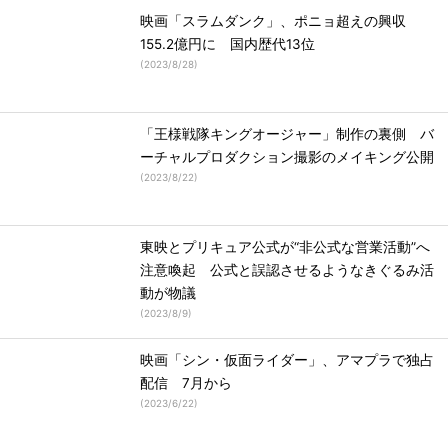
映画「スラムダンク」、ポニョ超えの興収
155.2億円に 国内歴代13位
(
2023/8/28
)
「王様戦隊キングオージャー」制作の裏側 バ
ーチャルプロダクション撮影のメイキング公開
(
2023/8/22
)
東映とプリキュア公式が“非公式な営業活動”へ
注意喚起 公式と誤認させるようなきぐるみ活
動が物議
(
2023/8/9
)
映画「シン・仮面ライダー」、アマプラで独占
配信 7月から
(
2023/6/22
)