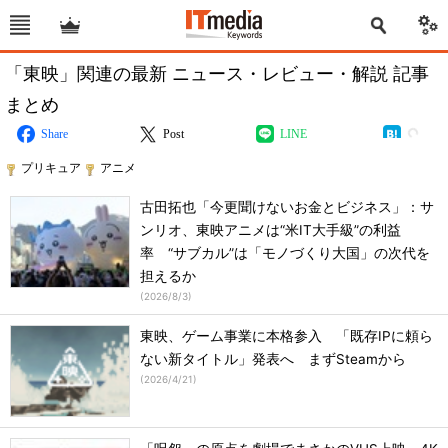
「東映」関連の最新 ニュース・レビュー・解説 記事
まとめ
Share
Post
LINE
プリキュア
アニメ
古田拓也「今更聞けないお金とビジネス」：サ
ンリオ、東映アニメは“米IT大手級”の利益
率 “サブカル”は「モノづくり大国」の次代を
担えるか
(
2026/8/3
)
東映、ゲーム事業に本格参入 「既存IPに頼ら
ない新タイトル」発表へ まずSteamから
(
2026/4/21
)