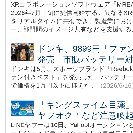
XRコラボレーションソフトウェア「MREAL Co
2026年7月上旬に提供開始する。異なるXR
をリアルタイムに共有でき、製造業におけ
ー、部門間のイメージ共有などを支援する
ドンキ、9899円「ファ
発売 市販バッテリー
ドンキは5月、スポーツブランド「Reebo
ァン付きベスト」を発売した。バッテリ
で価格を1万円以下に抑えた。
（2026/6/1
「キングスライム目薬
ヤフオク！など注意喚
LINEヤフーは10日、Yahoo!オークション