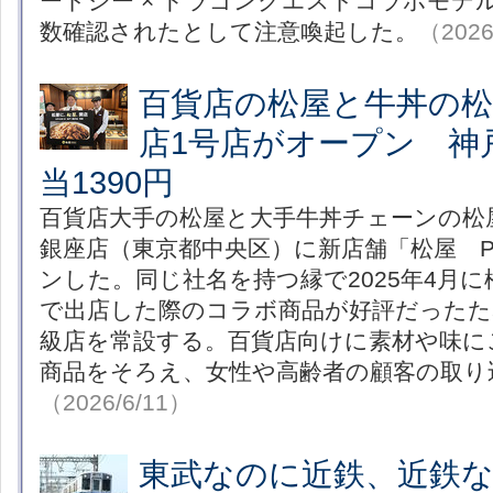
ートジー × ドラゴンクエストコラボモデ
数確認されたとして注意喚起した。
（2026
百貨店の松屋と牛丼の
店1号店がオープン 神
当1390円
百貨店大手の松屋と大手牛丼チェーンの松
銀座店（東京都中央区）に新店舗「松屋 PR
ンした。同じ社名を持つ縁で2025年4月
で出店した際のコラボ商品が好評だったた
級店を常設する。百貨店向けに素材や味に
商品をそろえ、女性や高齢者の顧客の取り
（2026/6/11）
東武なのに近鉄、近鉄