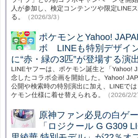
人が参加し、検定コンテンツや限定LINE
る。
（2026/3/3）
ポケモンとYahoo! JA
ボ LINEも特別デザイ
に“赤・緑の3匹”が登場する演
LINEヤフーは、ポケモン誕生と「Yahoo! 
念したコラボ企画を開始した。Yahoo! J
公開や検索時の特別演出に加え、LINEで
ケモン仕様に着せ替えられる。
（2026/2/
原神ファン必見の白ゲ
「ロジクール G G309 LI
里綾華 特別モデル」が22％オフ