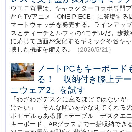
ウエニ貿易は、キャラクターコラボ専門ブラ
からTVアニメ「ONE PIECE」に登場す
マートウォッチを発売する。ラインアッ
スとティーチとルフィの4モデルだ。歩数
に応じて画面が変化するギミックや各キャ
映した機能を備える。
（2026/5/21）
ノートPCもキーボード
る！ 収納付き膝上テ
ニウェア2」を試す
「わざわざデスクに座るほどではないが
けたい」。そんな願いをかなえてくれるの
ボモデルもある膝上テーブル「デスクエニ
キーボード、ARグラスまで一括収納でき