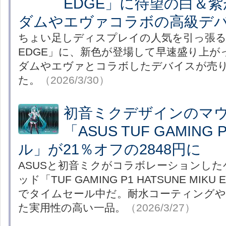
EDGE」に待望の白＆
ダムやエヴァコラボの高級デ
ちょい足しディスプレイの人気を引っ張るCors
EDGE」に、新色が登場して早速盛り上
ダムやエヴァとコラボしたデバイスが売
た。
（2026/3/30）
初音ミクデザインのマ
「ASUS TUF GAMIN
ル」が21％オフの2848円に
ASUSと初音ミクがコラボレーションし
ッド「TUF GAMING P1 HATSUNE MIKU 
でタイムセール中だ。耐水コーティングや
た実用性の高い一品。
（2026/3/27）