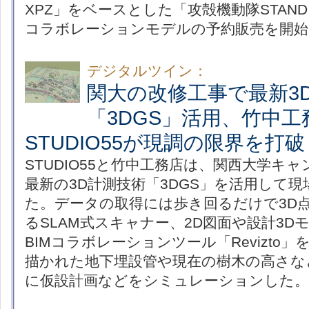
XPZ」をベースとした「攻殻機動隊STAND A
コラボレーションモデルの予約販売を開始
デジタルツイン：
関大の改修工事で最新3
「3DGS」活用、竹中工
STUDIO55が現調の限界を打破
STUDIO55と竹中工務店は、関西大学キ
最新の3D計測技術「3DGS」を活用して現
た。データの取得には歩き回るだけで3D
るSLAM式スキャナー、2D図面や設計3D
BIMコラボレーションツール「Revizto
描かれた地下埋設管や現在の樹木の高さな
に仮設計画などをシミュレーションした。