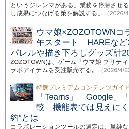
というジレンマがある。業務を停滞させる
し成果につなげる策を解説する。
（2026/4
ウマ娘×ZOZOTOWNコ
午スタート HAREな
パレルや描き下ろしグッズ計2
ZOZOTOWNは、ゲーム「ウマ娘 プリテ
ラボアイテムを受注販売する。
（2026/4/
特選プレミアムコンテンツガイ
「Teams」「Google」
較 機能表では見えにく
約”とは
コラボレーションツールの選定は、単純な