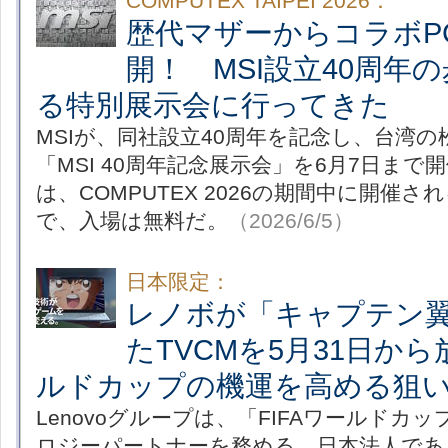
COMPUTEX TAIPEI 2026：
歴代マザーからコラボP
開！ MSI設立40周年
る特別展示会に行ってきた
MSIが、同社設立40周年を記念し、台湾
「MSI 40周年記念展示会」を6月7日ま
は、COMPUTEX 2026の期間中に開催
で、入場は無料だ。
（2026/6/5）
日本限定：
レノボが「キャプテン
たTVCMを5月31日から
ルドカップの機運を高める狙
Lenovoグループは、「FIFAワールドカッ
ロジーパートナーを務める。日本法人であ