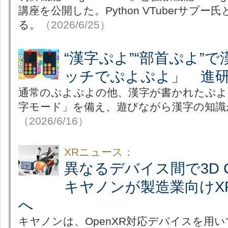
講座を公開した。Python VTuberサプ
る。
（2026/6/25）
“漢字ぷよ”“部首ぷよ”
ッチでぷよぷよ」 進
通常のぷよぷよの他、漢字が書かれたぷよ
字モード」を備え、遊びながら漢字の知識
（2026/6/16）
XRニュース：
異なるデバイス間で3D 
キヤノンが製造業向けX
へ
キヤノンは、OpenXR対応デバイスを用い