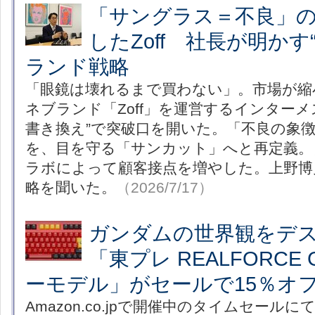
「サングラス＝不良」
したZoff 社長が明かす
ランド戦略
「眼鏡は壊れるまで買わない」。市場が縮
ネブランド「Zoff」を運営するインター
書き換え”で突破口を開いた。「不良の象
を、目を守る「サンカット」へと再定義。
ラボによって顧客接点を増やした。上野博
略を聞いた。
（2026/7/17）
ガンダムの世界観をデ
「東プレ REALFORCE G
ーモデル」がセールで15％オ
Amazon.co.jpで開催中のタイムセール