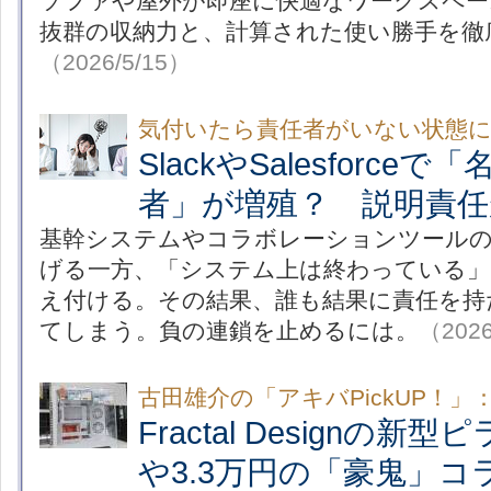
ソファや屋外が即座に快適なワークスペー
抜群の収納力と、計算された使い勝手を徹
（2026/5/15）
気付いたら責任者がいない状態
SlackやSalesforc
者」が増殖？ 説明責任
基幹システムやコラボレーションツールの
げる一方、「システム上は終わっている」
え付ける。その結果、誰も結果に責任を持
てしまう。負の連鎖を止めるには。
（2026
古田雄介の「アキバPickUP！」
Fractal Designの
や3.3万円の「豪鬼」